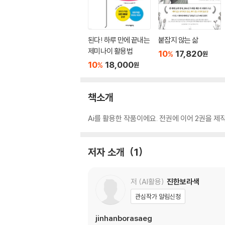
된다! 하루 만에 끝내는
붙잡지 않는 삶
제미나이 활용법
10
17,820
%
원
10
18,000
%
원
책소개
Ai를 활용한 작품이에요. 전권에 이어 2권을 
저자 소개
1
저 (AI활용)
진한보라색
관심작가 알림신청
jinhanborasaeg