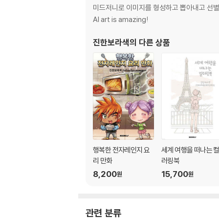
미드저니로 이미지를 형성하고 뽑아내고 선별하는데 재미를 
AI art is amazing!
진한보라색
의 다른 상품
행복한 전자레인지 요
세계 여행을 떠나는 
리 만화
러링북
8,200
15,700
원
원
관련 분류