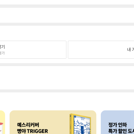
팔기
내 
불가