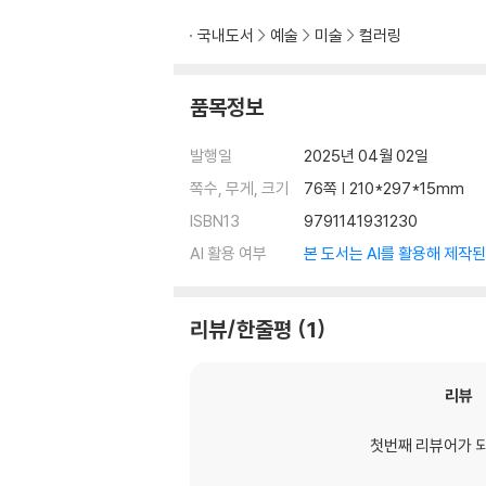
국내도서
예술
미술
컬러링
품목정보
발행일
2025년 04월 02일
쪽수, 무게, 크기
76쪽 | 210*297*15mm
ISBN13
9791141931230
AI 활용 여부
본 도서는 AI를 활용해 제작
리뷰/한줄평
1
리뷰
첫번째 리뷰어가 