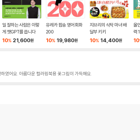
일 잘하는 사람은 이렇
유레카 팝송 영어회화
지브리의 식탁 마녀 배
올
게 챗GPT를 씁니다
200
달부 키키
력 1
10
21,600
10
19,980
10
14,400
10
%
%
%
원
원
원
제작하였어요. 아름다운 컬러링북용 꽃그림이 가득해요.