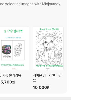
ecting images with Midjourney.
꽃 사랑 컬러링북
귀여운 강아지 컬러링
아름다운 발키리 컬러
북
링북
15,700
원
10,000
10,000
원
원