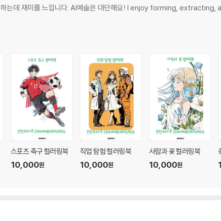
느낍니다. AI예술은 대단해요! I enjoy forming, extracting, and sel
컬
스포츠 축구 컬러링북
직업 탐험 컬러링북
사람과 꽃 컬러링북
10,000
10,000
10,000
원
원
원