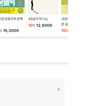
인원 초등과학 문해
49살의 하나님
내일의 나를 깨우는 5
토큰 이
분 쉼표
10
12,600
10
1
%
%
원
15,300
10
17,820
%
%
원
원