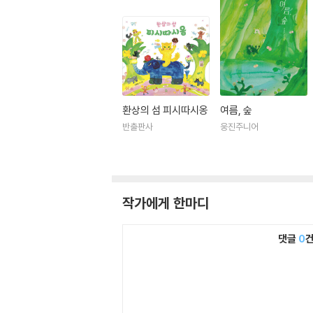
환상의 섬 피시따시옹
여름, 숲
반출판사
웅진주니어
작가에게 한마디
댓글
0