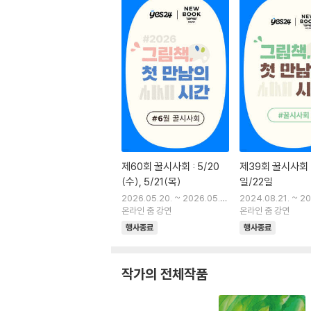
제60회 꿀시사회 : 5/20
제39회 꿀시사회 :
(수), 5/21(목)
일/22일
2026.05.20. ~ 2026.05.2
2024.08.21. ~ 2
0.
온라인 줌 강연
1.
온라인 줌 강연
행사종료
행사종료
작가의 전체작품