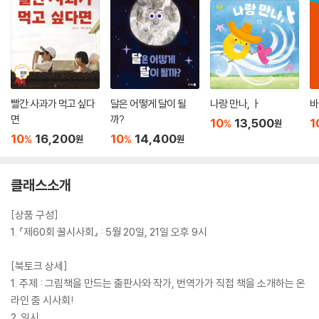
공*주
0****n
1
구*정
m*****6
1
권*숙
k****1
1
김*희
r*******9
1
빨간 사과가 먹고 싶다
달은 어떻게 달이 될
나랑 만나, ㅏ
바
김*영
i********2
1
면
까?
10
13,500
1
%
원
10
16,200
10
14,400
%
%
원
원
김*인
j******n
1
김*숙
p****9
1
클래스소개
김*신
p*******h
1
[상품 구성]
김*희
e*******4
1
1. 『제60회 꿀시사회』 : 5월 20일, 21일 오후 9시
김*영
a****7
1
[북토크 상세]
1. 주제 : 그림책을 만드는 출판사와 작가, 번역가가 직접 책을 소개하는 온
김*언
k******n
1
라인 줌 시사회!
김*희
m*****e
1
2. 일시