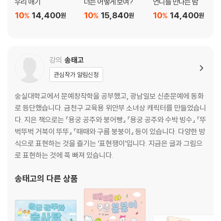
우리 애기
너는 어떻게 보여?
언니를 만나는 밤
손*경
h***3
1
10
14,400
10
15,840
10
14,400
%
%
%
원
원
원
송*화
k******0
1
송*운
a*****5
1
강의
송태고
송*난
j*******8
1
관심작가 알림신청
수*
k************5
1
숭실대학교에서 문예창작학을 공부했고, 광남일보 신춘문예에 동화
신*진
s*****d
1
로 등단했습니다. 금천구 교육용 위안부 소녀상 캐릭터를 만들었습니
다. 지은 책으로는 『용궁 공주와 붕어빵』 『용궁 공주와 수박 빙수』 『뚜
신*미
f****0
1
벅뚜벅 거북이 뚜뚜』 『때때와 구름 붕붕이』 등이 있습니다. 다양한 방
식으로 표현하는 것을 즐기는 ‘표현쟁이’입니다. 지금은 글과 그림으
안*미
a***3
1
로 표현하는 것에 푹 빠져 있습니다.
오*영
c******2
1
송태고
의 다른 상품
유*정
y****7
1
유*경
e********5
1