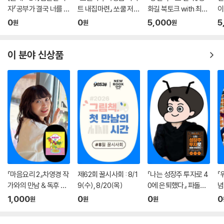
자『공부가 결국 너를 지
트 내집마련』 쏘쿨 저자
화길 북토크 with 최지
이
켜줄 거야』온라인 북토
온라인 북토크
은 (사회)
0
0
5,000
5
원
원
원
크
이 분야 신상품
『마음요리 2』차영경 작
제62회 꿀시사회 : 8/1
『나는 성장주 투자로 4
『
가와의 만남 & 독후 활
9(수), 8/20(목)
0에 은퇴했다』 파돌댁
념
동
온라인 북토크
탐
1,000
0
0
0
원
원
원