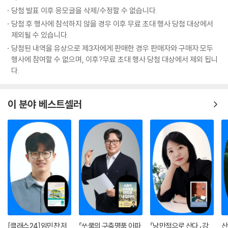
당첨 발표 이후 응모글을 삭제/수정할 수 없습니다.
당첨 후 행사에 참석하지 않을 경우 이후 무료 초대 행사 당첨 대상에서
제외될 수 있습니다.
당첨된 내역을 유상으로 제3자에게 판매한 경우 판매자와 구매자 모두
행사에 참여할 수 없으며, 이후?무료 초대 행사 당첨 대상에서 제외 됩니
다.
이 분야 베스트셀러
[클래스24]임민찬 저
『쏘쿨의 구축명품 아파
『낭만적으로 산다』 강
산