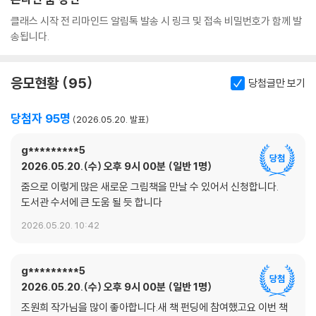
클래스 시작 전 리마인드 알림톡 발송 시 링크 및 접속 비밀번호가 함께 발
조*숙
h****a
1
송됩니다.
천*애
c******o
1
최*연
b*******0
1
응모현황
95
당첨글만 보기
최*정
v******5
1
당첨자 95명
2026.05.20. 발표
최*인
h*****i
1
g*********5
최*희
c******2
1
2026.05.20.(수) 오후 9시 00분
일반 1명
줌으로 이렇게 많은 새로운 그림책을 만날 수 있어서 신청합니다.
최*연
d******8
1
도서관 수서에 큰 도움 될 듯 합니다
최*은
7*****n
1
2026.05.20. 10:42
한*성
s****1
1
g*********5
함*란
s*****4
1
2026.05.20.(수) 오후 9시 00분
일반 1명
허*민
h****2
1
조원희 작가님을 많이 좋아합니다.새 책 펀딩에 참여했고요 이번 책