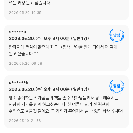
쓰는 과정 듣고 싶습니다
허*연
n******l
1
2026.05.20. 10:35
현*
s********2
1
홍*비
v*******2
1
s*****a
2026.05.20.(수) 오후 9시 00분
일반 1명
황*숙
u****m
1
판타지에 관심이 많은데 최근 그림책 분야를 알게 되어서 더 깊게
알고 싶습니다.^^
황*희
s****6
1
2026.05.20. 09:28
황*화
f*******5
1
K****e
k************y
1
s******6
2026.05.20.(수) 오후 9시 00분
일반 1명
n**m
k************5
1
평소 좋아하는 작가님들의 책을 손수 작가님들께서 낭독해주시는
영광의 시간을 함께 하고싶습니다. 한 여름이 되기 전 평생의
추억으로 남을것 같아요. 꼭 기회가 주어져서 뵐 수 있길 바래봅니다!
2026.05.19. 21:56