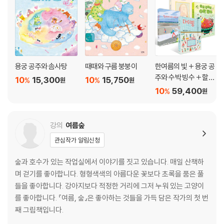
윤*지
m******3
1
윤*아
m********4
1
이*혜
y*****y
1
이*운
g*****5
1
용궁 공주와 솜사탕
때때와 구름 붕붕이
한여름의 빛 + 용궁 공
주와 수박 빙수 + 할아
10
15,300
10
15,750
%
%
원
원
이*미
h****a
1
버지와 바닷가 + 다이
10
59,400
%
원
빙 세트
이*애
l*******e
1
이*정
a*******3
1
강의
여름숲
관심작가 알림신청
이*영
g*******1
1
숲과 호수가 있는 작업실에서 이야기를 짓고 있습니다. 매일 산책하
이*진
f*****2
1
며 걷기를 좋아합니다. 형형색색의 아름다운 꽃보다 초록을 품은 풀
이*영
o*****u
1
들을 좋아합니다. 강아지보다 적정한 거리에 그저 누워 있는 고양이
를 좋아합니다. 『여름, 숲』은 좋아하는 것들을 가득 담은 작가의 첫 번
이*
y***7
1
째 그림책입니다.