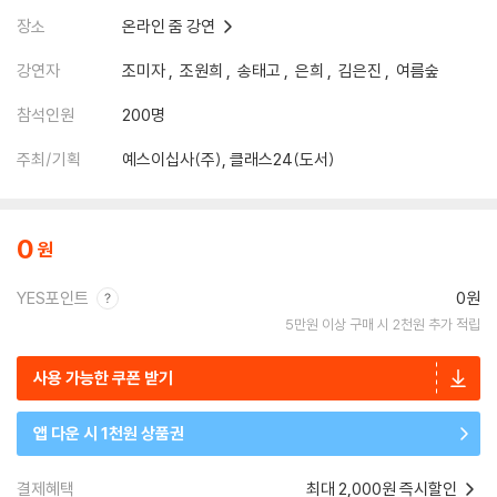
장소
온라인 줌 강연
강연자
조미자
조원희
송태고
은희
김은진
여름숲
참석인원
200명
주최/기획
예스이십사(주), 클래스24(도서)
0
YES포인트
0원
5만원 이상 구매 시 2천원 추가 적립
사용 가능한 쿠폰 받기
앱 다운 시 1천원 상품권
결제혜택
최대 2,000원 즉시할인