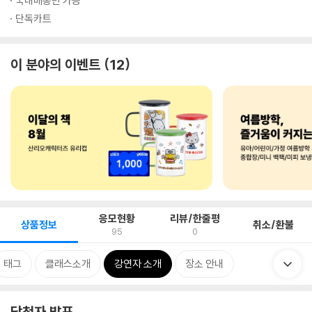
국내배송만 가능
단독카트
이 분야의 이벤트
12
응모현황
리뷰/한줄평
상품정보
취소/환불
95
0
태그
클래스소개
강연자 소개
장소 안내
당첨자 발표