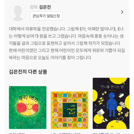
1회 응모로 양일 모두 참석 가능합니다.
강의
김은진
류*연
r*****2
1
관심작가 알림신청
문*진
s*****1
1
대학에서 의류학을 전공했습니다. 그림책 《아, 어쩌란 말이냐!》, 《너
민*규
p******i
1
는 어떻게 보여?》 등을 쓰고 그렸습니다. 마음속에 퐁퐁 솟아나는 생
박*혜
r*******1
1
각들을 글과 그림으로 표현하고 싶어서 그림책 작가가 되었습니다.
한때 어린이였던 그리고 현재 어린이인 모두에게 위로와 기쁨이 되길
박*숙
c******a
1
바라는 마음으로 오늘도 이야기를 찾아 그립니다.
박*민
s******7
1
김은진
의 다른 상품
박*민
s******7
1
박*원
v*****4
1
박*진
h******7
1
배*경
d********4
1
서*진
g******z
1