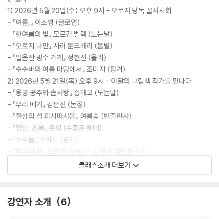
1) 2026년 5월 20일(수) 오후 9시 - 오로지 낭독 꿀시사회
김*미
o******6
1
- 『여름,』 이소영 (글로연)
- 『한여름의 빛』 모르간 벨렉 (노는날)
김*남
c********0
1
- 『오로지 나만』 사라 툰드베리 (봄볕)
김*진
n******3
1
- 『얼음산 빙수 가게』 정현진 (올리)
- 『수수바의 여름 마당에서』 조미자 (핑거)
김*순
j********m
1
2) 2026년 5월 21일(목) 오후 9시 - 이달의 그림책 작가를 만나다
- 『용궁 공주와 솜사탕』 송태고 (노는날)
김*은
j*******e
1
- 『우리 애기』 김은진 (논장)
김*우
s*****a
1
- 『환상의 섬 피시따시옹』 여름숲 (반출판사)
- 『안녕, 초록』 은희 (수줍은 삐삐)
김*정
h********9
1
- 『조각들』 조미자 (핑거)
- 『하루의 끝』 조원희 (보림) - 강연자 이현정 작가
김*영
g*********8
1
클래스소개 더보기
김*경
t******9
1
3. 장소 : 온라인 줌 강연
4. 진행 시간 : 1시간 30분
노*희
r****4
1
강연자 소개
6
[유의사항]
노*정
r*****3
1