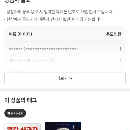
당첨자의 경우 응모 시 입력한 휴대폰 번호로 개별 안내 드립니다.
현장에서 응모자의 이름과 연락처 확인 후 입장 가능합니다.
이름 (아이디)
응모인원
******
**********************
1
가******연
m******0
1
강*미
l******1
1
더보기
강*진
y****4
1
강*옥
s***3
1
이 상품의 태그
강*정
p****a
1
#꿀시사회
강*영
g*********5
2