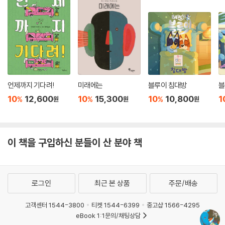
답게 그려낼 수 있을까? 달빛이 강물처럼 흐르는 시간, 루트비히의 방에서
는 보이는 세계와 보이지 않는 세계가 형광빛으로 일렁인다. 강렬한 색과
음영의 긴장, 상식을 허무는 아이의 예리한 질문, 고개를 절레절레 흔들면
서도 그 질문을 따라가는 아빠의 다정함. 이 모두가 어우러져 잠자리 철학
그림책이 태어났다. 탁월하다!
▶미디어 추천글
언제까지 기다려!
미래에는
블루이 침대방
블
ㆍ어른들이 주장하는 논리에 너무 쉽게 포기하지 않는 어린이를 위한 킬
10
12,600
10
15,300
10
10,800
1
%
%
%
원
원
원
패스!
- [LUCHS 상 심사평(디 차이트, 라디오 브레멘 공동 주관)]
이 책을 구입하신 분들이 산 분야 책
ㆍ글과 그림의 빼어난 협주 속에 보이지 않는 것을 유머와 온기로 드러낸
위대한 예술 작품
- [LUCHS 상 심사평]
로그인
최근 본 상품
주문/배송
ㆍ『루트비히와 코뿔소』가 어린이 침실에서 독보적 지위를 얻는 건 놀랄 일
고객센터 1544-3800
티켓 1544-6399
중고샵 1566-4295
이 아니다.
eBook 1:1문의/채팅상담
- [쥐트도이체 차이퉁]