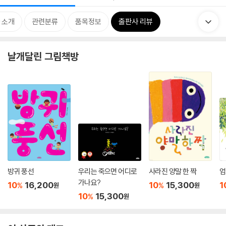
 소개
관련분류
품목정보
출판사 리뷰
날개달린 그림책방
방귀 풍선
우리는 죽으면 어디로
사라진 양말 한 짝
엄
가나요?
10
16,200
10
15,300
1
%
%
원
원
10
15,300
%
원