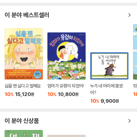
골든 코스모스의 전략은 매우 성공적이다. 특히 루트비히의 빨간 머리와
잠옷을 보자. 루트비히의 머리에는 형광을 사용해 어둠 속에서도 밝게 빛
이 분야 베스트셀러
난다. 이는 확신에 차서 자기 주장을 펼치는 어린이, 명료한 빛의 세계를 보
여 준다. 그리고 초록빛 잠옷을 가만히 보면 코뿔소가 그려져 있음을 발견
할 수 있다. 빛의 각도에 따라 드러나기도 안 보이기도 해서 ‘보이지 않으면
없다고 할 수 있는가’라는 이 책의 주제를 다시 한번 상기시킨다. 뿐만 아니
라 방 구석구석에 놓인 장난감과 갖가지 물건들도 그 역할을 해내고 있으
며, 앞면지와 뒷면지의 차이를 확인하며 보이지 않는 것을 상상하는 즐거
움을 안겨 준다.
*이 그림책을 즐기는 특별한 방법 : 밤에 불을 끄고, 혹은 깜깜한 곳에서 U
싫을 땐 싫다고 말해요
엄마가 유령이 되었어!
누가 내 머리에 똥쌌
1
V랜턴으로 책을 비춰 보자. 장면마다 루트비히의 머리에 사용한 오렌지 별
어?
색의 형광빛이 드러나며 어둠 속에서 환상적인 색채가 펼쳐진다. 한 책을
10
15,120
10
10,800
1
%
%
원
원
10
9,900
두 가지 버전으로 즐길 수 있다.
%
원
▶옮긴이 이명아의 말
이 분야 신상품
‘눈에 보이지 않으면 존재하지 않는가’라는 철학적 질문을 이보다 더 아름