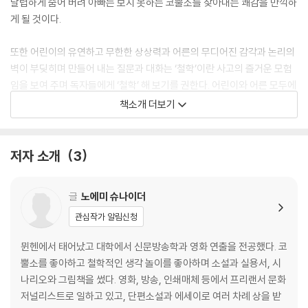
날렵하게 숨어 버려 아빠는 보지 못하는 코뿔소를 찾아내는 쾌감을 만끽하
게 될 것이다.
또한 어린이의 유연하고 무한한 상상력과 어른의 무디어진 감각과 논리의
벽이 부딪히며 만들어 내는 질문과 대화는 ‘철학’이란 사고의 즐거운 모험
임을 보여 주며 독자들에게 ‘철학’ 해 보기를 권한다. 어린이와 어른 모두에
게 질문을 던지며 인식의 전환을 이끌어 내는 유쾌한 철학 그림책이자 다
책소개 더보기
정한 잠자리 그림책이다.
저자 소개
3
글
노에미 슈나이더
관심작가 알림신청
뮌헨에서 태어났고 대학에서 신문방송학과 영화 연출을 전공했다. 코
뿔소를 좋아하고 철학적인 생각 놀이를 좋아하며 소설과 실용서, 시
나리오와 그림책을 썼다. 영화, 방송, 인쇄매체 등에서 프리랜서 문화
저널리스트로 일하고 있고, 단편소설과 에세이로 여러 차례 상을 받