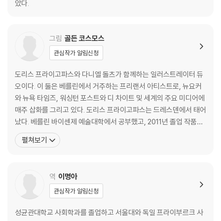
았다.
그림
골든 코스모스
관심작가 알림신청
도리스 프라이고파스와 다니엘 돌츠가 함께하는 일러스트레이터 듀
오이다. 이 둘은 베를린에서 거주하는 프리랜서 아티스트로, 뉴요커
와 뉴욕 타임즈, 워싱턴 포스트와 디 차이트 및 세계의 주요 미디어에
매주 삽화를 그리고 있다. 도리스 프라이고파스는 드레스덴에서 태어
났다. 베를린 바이센제 예술대학에서 공부했고, 2011년 졸업 작품으
로 그림 형제 민담 「무서움을 배우려고 길을 떠난 젊은이」를 그림책으
펼쳐보기
로 만들어 한스 마이드 장학금을 받았고, '세계에서 가장 아름다운 책'
대회에서 명예 디플롬 학위를 받았으며 3×3 금메달도 수상했다. 다
니엘 돌츠는 에어프르트에서 태어났다. 베를린 공과대학
역
이명아
관심작가 알림신청
성균관대학교 사회학과를 졸업하고 서울대와 독일 프라이부르크 사