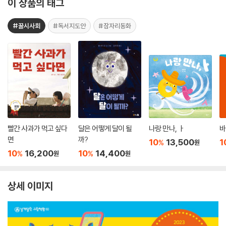
이 상품의 태그
#꿀시사회
#독서지도안
#잠자리동화
빨간 사과가 먹고 싶다
달은 어떻게 달이 될
나랑 만나, ㅏ
바
면
까?
10
13,500
1
%
원
10
16,200
10
14,400
%
%
원
원
상세 이미지