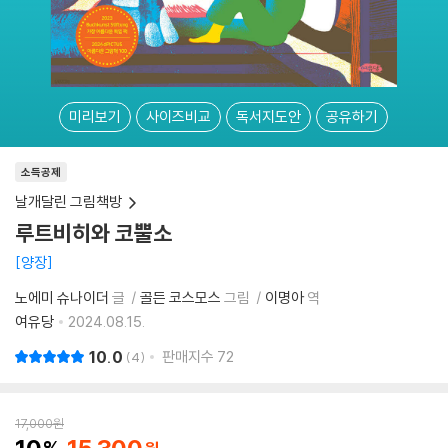
미리보기
사이즈비교
독서지도안
공유하기
소득공제
날개달린 그림책방
루트비히와 코뿔소
양장
노에미 슈나이더
글
골든 코스모스
그림
이명아
역
여유당
2024.08.15.
10.0
판매지수
72
4
17,000
원