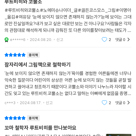
코뿔소에서 시작한 루트비히와 아빠의 대화는 돌연 달로 뻗어나가고 나서
루트비히와 코뿔소
야 마무리된다. 코뿔소는 방에 절대 있을 수 없다는 아빠의 주장에 루트비
#루트비히와코뿔소#노에미슈나이더_글#골든코스모스_그림#이명아
히가 갑자기 “아빠, 달은 보여요?”라고 물은 것이다. 달이 다른 쪽에 있어
_옮김#여유당 ‘눈에 보이지 않으면 존재하지 않는가?’눈에 보이는 그대
서 안 보인다고 답하자, 루트비히는 보지 못하는데 다른 쪽에 있다는 걸 어
로만 진실일까요?내가 보고 싶은 대로만 보는 건 아니구요?사람들은 각자
떻게 아느냐고 되물으며, 보이지 않아도 있을 수 있다는 걸 아빠 스스로 답
의 관점대로 해석하게 되니까 감춰진 또 다른 의미를찾아보려는 태도가 중
하게 한다. 그럼에도 아빠는 달을 수천 번도 넘게 보았기 때문에 오늘도 달
요하다고 말하는 철학자 비트겐슈타인을 만날 수 있는 책,＜루트비히와
e*****6
2024.08.20.
신고
2
댓글
0
코뿔소＞를 소개할게요. 이 책
이 저쪽에 있다는 걸 알지만, 반대로 코뿔소는 방에서 한 번도 본 적이 없
고, 있었던 적도 없고, 앞으로도 절대 없을 거라고 단언한다. 이때 루트비히
종이책
가 다시 반박한다. “하지만 그걸 증명할 수는 없잖아요.” 아빠는 이제 빠져
잠자리에서 그림책으로 철학하기
나갈 길이 없다. 이 영리한 꼬마 철학자에게 깨끗이 승복하고는 잘 자라며
다정한 뽀뽀를 건넨다. 아빠가 나가고 난 방에서 루트비히와 코뿔소가 굿
'눈에 보이지 않으면 존재하지 않는가'육아를 경험한 어른들에겐 너무나
익숙한 질문이다.어린이의 상상은 어른 눈에 보이지 않는 것들을 곧잘 발
나잇 인사를 나눈다.
견하고 끌어내고 창조하기 때문이다.코뿔소와 이야기 나누느라 자야할 시
간도 잊고 있는 루트비히.코뿔소는 없다고 말하는 아빠에게 없음을 증명하
어린이 세계에서 상상 속 누군가와 대화를 하고 실재한다고 믿는 일은 흔
라고 반박하면서 유쾌하고도 진지한 父子의 잠자리 대화가 시작된다.경험
히 있다. 이때 어른의 반응과 태도는 이후 아이의 사고에 영향을 미칠 수밖
c***3
2024.08.17.
신고
2
댓글
0
에서 비롯된 어른의
에 없다. 그런 점에서 코뿔소랑 이야기하고 있었다는, 일견 허튼소리로 여
길 수 있는 루트비히의 말을 무시하지 않고 구석구석 코뿔소를 찾아보고,
종이책
끈질긴 질문에 끝까지 응대해 주고, 마침내 루트비히의 말에 수긍하는 아
꼬마 철학자 루트비히를 만나보아요
빠의 태도는 멋지다. 아이의 생각을 들어주고 대화를 나누는 아빠가 있기