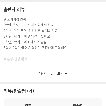
출판사 리뷰
★교과과정 연계
1학년 2학기 국어 4. 자신있게 말해요
2학년 1학기 국어 11. 상상의 날개를 펴요
3학년 1학기 국어 8. 의견이 있어요
5학년 1학기 국어 1. 대화와 공감
5학년 2학기 국어 3. 의견을 조정하며 토의해요
▶수상·선정 내역
★2023 가장 아름다운 독일 책 수상
출판사 리뷰 더보기
★2023·2024 dPictus 아름다운 그림책 100 선정
★2023 볼로냐 올해의 일러스트레이터
★2023 3×3 국제 일러스트레이션 쇼 수상
리뷰/한줄평
4
★2023.3 도이칠란트풍크가 뽑은 최고의 책 7 선정
★2023.4 LUCHS 선정(디 차이트와 라디오 브레멘 주관)
★2023.5 뵈르젠블라트 읽기책 선정
리뷰
한줄평