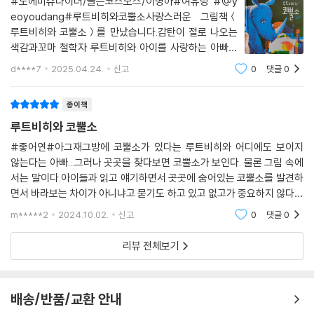
#노에미슈나이더/골든코스모스/이명아#여유당 #@y
에 루트비히는 자신의 생각을 표현하고 사고의 모험을 즐기며 철학자가 되
eoyoudang#루트비히와코뿔소사랑스러운 그림책＜
기를 꿈꾸었을 것이다.
루트비히와 코뿔소＞를 만났습니다.감탄이 절로 나오는
색감과꼬마 철학자 루트비히와 아이를 사랑하는 아빠와
■ 빛과 그림자의 강력한 유희로 만든 매력적인 일러스트레이션과 구도
의 대화!어느 것 하나 놓칠 수 없는 그림책입니다.책을 인
d****7
2025.04.24.
신고
0
댓글
0
2023년 볼로냐 올해의 일러스트레이터 골든 코스모스의 역작!
쇄하는 데 별색(특별히 조색을 한) 세 가지를 사용했고,이
세 가지 색이 인쇄하면서 겹쳐져 일곱 가지 색이 만들어지
종이책
이 책에 그림을 그린 골든 코스모스는 2023년 볼로냐 올해의 일러스트레
고,
이터로 선정된 듀오 일러스트레이터로 한국에 처음 소개하는 작가다. 뉴욕
루트비히와 코뿔소
타임즈, 워싱턴 포스트, 디 차이트 및 세계 주요 미디어에 매주 삽화를 그리
#좋어연#아그재그방에 코뿔소가 있다는 루트비히와 어디에도 보이지
고 있는 이 둘은 실크 스크린을 즐겨 작업하는데, 이 책에서는 파랑, 빨강,
않는다는 아빠...그러나 곳곳을 찾다보면 코뿔소가 보인다. 물론 그림 속에
노랑 별색 세 가지를 사용해 일곱 가지 색깔을 만들어 내어 보이는 세계와
서는 말이다.아이들과 읽고 얘기하면서 곳곳에 숨어있는 코뿔소를 발견하
보이지 않는 세계를 절묘하게 묘사했다. 골든 코스모스는 한 인터뷰에서
면서 바라보는 차이가 아니냐고 묻기도 하고 있고 없고가 중요하지 않다고
이렇게 밝혔다.
말한다.꼬마 철학자 루트비히가 말하고 싶은 건 뭘까?아이들에게 질문을
m*****2
2024.10.02.
신고
0
댓글
0
던져본다.아이들은...
“빛과 그림자는 사물과 공간을 정의하고, 사물의 위치를 파악하고, 그림의
리뷰 전체보기
리듬을 설정합니다. 반쯤 어두운 그림자 속의 코뿔소는 무형의 상상을 상
징하고, 루트비히는 어린아이 같은 열정적인 에너지로 빛과 명료함을 상징
합니다. 둘이 함께 긴장감을 조성하지요.”
배송/반품/교환 안내