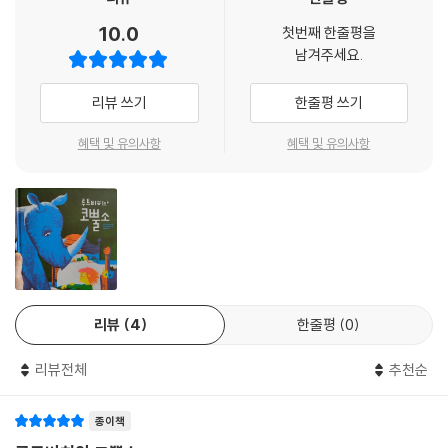
★2023.7 독일 어린이청소년문학 아카데미 이달의 그림책
10.0
첫번째 한줄평을
남겨주세요.
■ 어떤 것이 ‘없다’는 것을 과연 증명할 수 있을까?
어린이의 침실로 데려온 비트겐슈타인의 ‘코뿔소 논쟁’
리뷰 쓰기
한줄평 쓰기
“코뿔소가 크든 작든 이 방에는 없어.
혜택 및 유의사항
혜택 및 유의사항
코뿔소는 동물원에나 있지.”
“아빠가 증명할 수 있어요?”
언어철학과 논리학에 몰두했던 20세기 철학자 루트비히 비트겐슈타인은
어느 날 스승 버트런드 러셀과 논쟁을 벌인다. 비트겐슈타인은 방에서 코
뿔소를 찾지 못했다고 해서 코뿔소가 없다는 증거로 충분하지 않으며, 그
러므로 눈에 보이지 않는다고 해서 ‘없다’고 단정할 수 없다고 주장한다. 두
리뷰
4
한줄평
0
철학자의 이 ‘코뿔소 논쟁’은 어떤 것이 없다는 것을 과연 ‘증명’할 수 있느
냐에 관한 질문이었는데, 이 책에서 꼬마 루트비히가 그것을 명쾌하게 보
리뷰전체
추천순
여 준다.(이 책 끝에 철학자란 무엇이며 코뿔소 논쟁이 무엇인지 알려주는
도움글이 실려 있다.)
종이책