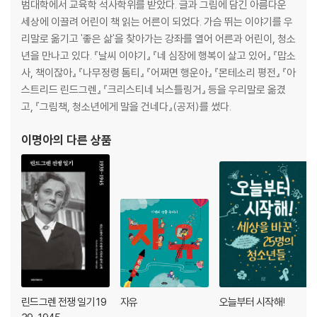
범대학에서 교육학 석사학위를 받았다. 글과 그림에 담긴 아름다운
세상에 이끌려 어린이 책 읽는 어른이 되었다. 가슴 뛰는 이야기를 우
리말로 옮기고 '좋은 삶'을 찾아가는 강좌를 열어 어른과 어린이, 청소
년을 만나고 있다. 『날씨 이야기』 『네 심장에 행복이 살고 있어』 『맙소
사, 책이잖아』 『나무정령 톰티』 『어쩌면 행운아』 『몬테소리 평전』 『아
스트리드 린드그렌』 『크리스티네 뇌스틀링거』 등을 우리말로 옮겼
고, 『그림책, 청소년에게 말을 건네다』(공저)를 썼다.
이명아
의 다른 상품
린드그렌 전쟁 일기 19
자유
오늘부터 시작해!