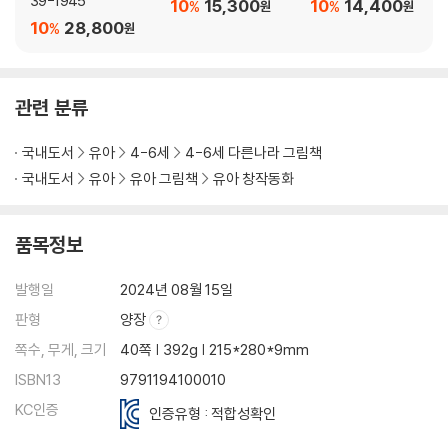
39-1945
10
15,300
10
14,400
%
%
원
원
10
28,800
%
원
관련 분류
국내도서
유아
4-6세
4-6세 다른나라 그림책
국내도서
유아
유아 그림책
유아 창작동화
품목정보
발행일
2024년 08월 15일
판형
양장
쪽수, 무게, 크기
40쪽 | 392g | 215*280*9mm
ISBN13
9791194100010
KC인증
인증유형 : 적합성확인