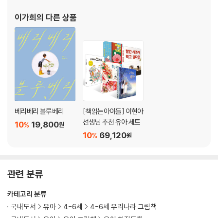
이가희
의 다른 상품
베리베리 블루베리
[책읽는아이들] 이현아
선생님 추천 유아 세트
10
19,800
%
원
10
69,120
%
원
관련 분류
카테고리 분류
국내도서
유아
4-6세
4-6세 우리나라 그림책