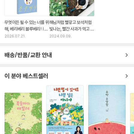
무엇이든 될 수 있는 너를 위
해님처럼 빨갛고 보석처럼
해, 베리베리 블루베리! | 예
빛나는, 빨간 사과가 먹고 싶
스24
다면
2026.07.21.
2024.09.09.
배송/반품/교환 안내
이 분야 베스트셀러