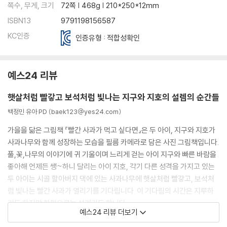
쪽수, 무게, 크기
72쪽 | 468g | 210*250*12mm
ISBN13
9791198156587
KC인증
인증유형 : 적합성확인
예스24 리뷰
햇살처럼 빨갛고 보석처럼 빛나는 지구와 지호의 설렘의 순간들
백정민 유아 PD (baek123@yes24.com)
가을을 닮은 그림책 『빨간 사과가 먹고 싶다면』은 두 아이, 지구와 지호가
사과나무와 함께 성장하는 모습을 필름 카메라로 담은 사진 그림책입니다.
풀,꽃,나무의 이야기에 귀 기울이며 느리게 걷는 아이 지구와 빠른 바람을
좋아해 언제든 쌩~하니 달리는 아이 지호, 각기 다른 성격을 가지고 있는
두 아이는 시골 할아버지 댁에 있는 사과나무에 햇살처럼 빨갛고, 보석처
럼 빛나는 빨간 사과가 열리기를 기다립니다. 이 기다림의 시간은 지루하
기도 하지만 한편으로는 설레기도 합니다.
예스24 리뷰 더보기