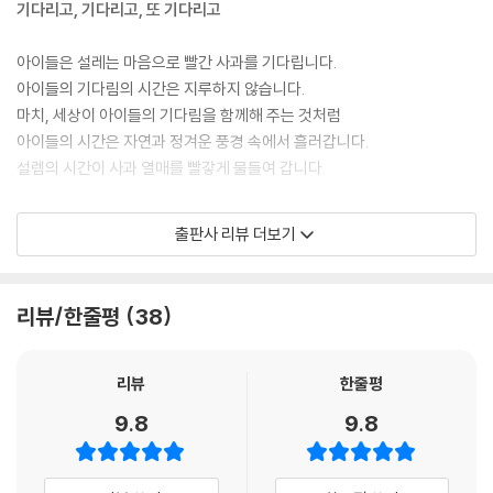
기다리고, 기다리고, 또 기다리고
하지만 빨간 사과가 열린 적은 한번도 없어요.
--- pp.8, 9
아이들은 설레는 마음으로 빨간 사과를 기다립니다.
아이들의 기다림의 시간은 지루하지 않습니다.
나는
마치, 세상이 아이들의 기다림을 함께해 주는 것처럼
아이들의 시간은 자연과 정겨운 풍경 속에서 흘러갑니다.
햇님처럼 빨갛고
설렘의 시간이 사과 열매를 빨갛게 물들여 갑니다.
보석처럼 빛나는
지구는 풀, 꽃, 나무의 이야기를 들으며 느리게 걷는 아이,
출판사 리뷰 더보기
지호는 빠른 바람을 좋아해 달리는 아이입니다.
빨간 사과를
두 아이의 모습이 그림책의 초반 다른 속도로 그려집니다.
리뷰/한줄평
38
기다리고
하지만, 빨간 사과를 기다리는 지구, 지호 마음은 다르지 않습니다.
--- pp.10, 11
집 옥상 위에서, 나무 위에서, 시골 버스 정류장에서, 겨울 강가에서도
찬찬히, 그리고 맑게 빛나는 얼굴로
리뷰
한줄평
빨간 사과를 함께 기다립니다.
9.8
9.8
앗! 빨간 사과다!