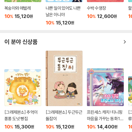
복숭아와 애벌레
나쁜 일이 있어도 나쁜
수박 수영장
할
날은 아니야
10
15,120
10
12,600
1
%
%
원
원
10
15,120
%
원
이 분야 신상품
[그래제본소] 추억이
[그래제본소] 두근두근
프린세스 캐치! 티니핑
[
퐁퐁 도넛 빵집
돌잡이
마음을 가꾸는 동화 10
류
: 다시 열린 프린세스 회
10
15,300
10
15,120
10
14,400
1
%
%
%
원
원
원
담