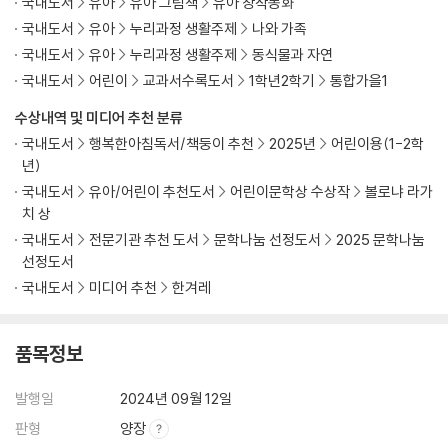
국내도서
유아
유아 그림책
유아 창작동화
국내도서
유아
누리과정 생활주제
나와 가족
국내도서
유아
누리과정 생활주제
동식물과 자연
국내도서
어린이
교과서수록도서
1학년2학기
통합가을1
수상내역 및 미디어 추천 분류
국내도서
행복한아침독서/책둥이 추천
2025년
어린이용(1-2학
년)
국내도서
유아/어린이 추천도서
어린이문학상 수상작
볼로냐 라가
치 상
국내도서
전문기관 추천 도서
문학나눔 선정도서
2025 문학나눔
선정도서
국내도서
미디어 추천
한겨레
품목정보
발행일
2024년 09월 12일
판형
양장