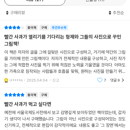
빨간 사과를 함께 먹을 거예요.
구매리뷰
추천순
아이들의 제각각 성격이 있습니다.
지구처럼 주변을 잘 살피며 마음을 두는 아이도 있고,
동생 지호처럼 목표를 향해 직진하는 귀여운 개구쟁이도 있습니다.
종이책
구매
주간우수작
어른들은 어른들만의 시선으로 아이들의 다름에 대해 걱정을 하기도 하지
빨간 사과가 열리기를 기다리는 형제와 그들의 사진으로 꾸민
만,
그림책!
아이들 모두, 각자의 개성과 마음으로 자라나고 있습니다.
이 책은 저자의 글을 그에 걸맞은 사진으로 구성하고, 거기에 약간의 그림
그림책 속에 담긴, 시골의 풍경, 집안의 오래된 가구들, 마당의 고양이,
을 가미해 만든 그림책이다. 저자가 전체적인 내용을 구상하고, 사진 작가
오래되어 갈라진 담장 등의 모습들이,
는 그에 적합한 사진을 찍기 위해 적잖은 노력을 기울였을 것이다. 아마도
각자의 방식으로 나아가는 두 아이를 따뜻하게 감싸주고 있습니다.
한 가족으로 짐작되는 사람들과 호흡을 맞춰, 원하는 사진을 만들기 위해
연출을 하는 수고도 아끼지 않았을 것이다. 작가의 상상력이 한 권의 책으
i*****n
2025.04.04.
신고
7
댓글
9
그렇게 독자의 시선을 만들어 냅니다.
로 나오기까지
종이책
구매
필름 카메라로 담아낸 오래됨과 느림의 미학.
빨간 사과가 먹고 싶다면
추억 빛으로 반짝이는 아이들의 미소를 담아낸 그림책
예전에 서울국제도서전에서 보고 감명깊게 보아두었던 책이었는데, 갑자
오랜 시간 아이들의 모습을 필름카메라로 담아낸 가희작가의 시선이
기 생각이 나서 구매했습니다. 그림이 아닌 사진으로 구성되어있는 것도
신기하고, 전체적으로 편집이 감각적이에요. 내용도 좋고 '그 장면'에서는
그림책의 전반 사랑스럽게 담겨있습니다.