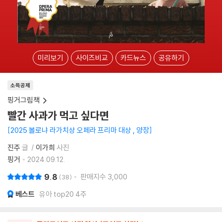
미리보기
사이즈비교
카드뉴스
공유하기
소득공제
핑거그림책
빨간 사과가 먹고 싶다면
2025 볼로냐 라가치상 오페라 프리마 대상 , 양장
진주
글
이가희
사진
핑거
2024.09.12.
9.8
판매지수
3,000
38
베스트
유아 top20 4주