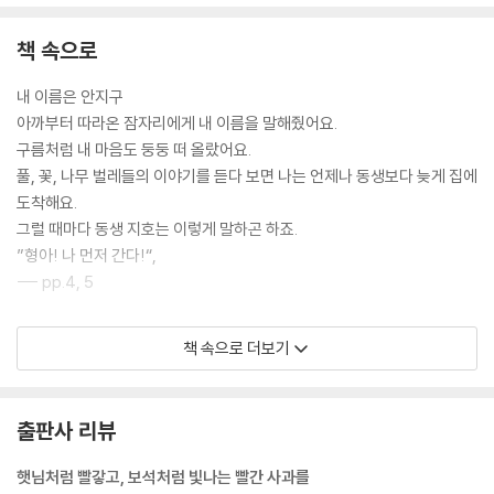
드디어 빨간 사과가 열린 날! 지구와 지호는 빨간 사과를 먹었을까요? 이
부분은 꼭 책으로 확인하시길 바랍니다. 두 아이의 성격이 다르다는 걸 기
책 속으로
억하고 책을 본다면 분명 더 재밌게 볼 수 있습니다. 특히 필름 카메라로 시
간의 흐름을 포착해 마치 오래된 앨범을 넘기는 듯한 향수와 새로움을 동
내 이름은 안지구
시에 느끼게 하며 아이들에게 기다림의 아름다움과 느림의 가치를 가르쳐
아까부터 따라온 잠자리에게 내 이름을 말해줬어요.
주어 자연과 함께 성장하는 모습으로 잔잔한 감동을 선사합니다. 가을이
구름처럼 내 마음도 둥둥 떠 올랐어요.
시작하는 지금, 모든 세대가 함께 읽어보길 권합니다.
풀, 꽃, 나무 벌레들의 이야기를 듣다 보면 나는 언제나 동생보다 늦게 집에
도착해요.
그럴 때마다 동생 지호는 이렇게 말하곤 하죠.
”형아! 나 먼저 간다!“,
--- pp.4, 5
나는 우리 집이 참 좋아요.
책 속으로 더보기
우리 집에는 사과나무도 있어요.
내가 태어난 날, 할아버지가 심으셨대요.
그래서 나랑 사과나무는 나이도 생일도 같아요.
출판사 리뷰
--- pp.6, 7
햇님처럼 빨갛고, 보석처럼 빛나는 빨간 사과를
나처럼 사과나무도 무럭무럭 자랐어요.