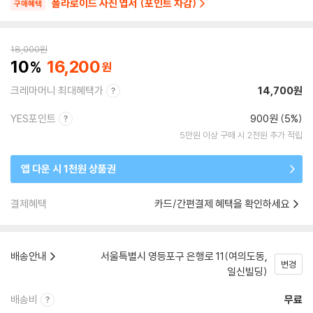
폴라로이드 사진 엽서 (포인트 차감)
구매혜택
18,000
원
10
16,200
크레마머니 최대혜택가
14,700원
YES포인트
900원 (5%)
5만원 이상 구매 시 2천원 추가 적립
앱 다운 시 1천원 상품권
결제혜택
카드/간편결제 혜택을 확인하세요
배송안내
서울특별시 영등포구 은행로 11(여의도동,
변경
일신빌딩)
배송비
무료