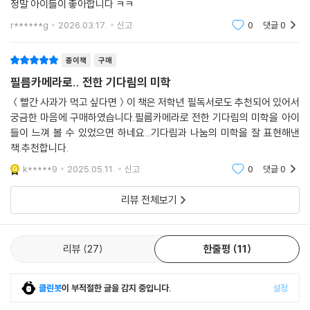
정말 아이들이 좋아합니다 ㅋㅋ
현실의 풍경 속에서 연출된 커다란 색종이의 단면이 자연의 풍부한 색감과
아이들의 미소와 함께 콜라쥬 되어, 마치 공연과도 같은, 장면을 연출하기
r******g
2026.03.17.
신고
0
댓글
0
도 합니다.
종이책
구매
작가는 주인공 아이들과 이야기를 공유하며 촬영작업을 하였습니다.
필름카메라로.. 전한 기다림의 미학
사진 속에 담긴 한국적 이미지인, 장판, 자개장, 나무로 된 벽, 할머니의 모
＜빨간 사과가 먹고 싶다면＞이 책은 저학년 필독서로도 추천되어 있어서
습 등이 오래된 것의 아름다움을 느끼게 합니다. 빠르게 변화하는 도시, 현
궁금한 마음에 구매하였습니다.필름카메라로 전한 기다림의 미학을 아이
대 사회 속에서도 여전히 존재하는 이러한 풍경을 다시 바라보는 순간이
들이 느껴 볼 수 있었으면 하네요...기다림과 나눔의 미학을 잘 표현해낸
느리게 흘러갑니다.
책.추천합니다.
k*****9
2025.05.11.
신고
0
댓글
0
성장하는 두 아이의 미소가 오래됨과 느림의 미학 속에서 반짝거립니다.
리뷰 전체보기
햇님처럼 빨갛게, 보석처럼 빛나게.
리뷰
27
한줄평
11
클린봇
이 부적절한 글을 감지 중입니다.
설정