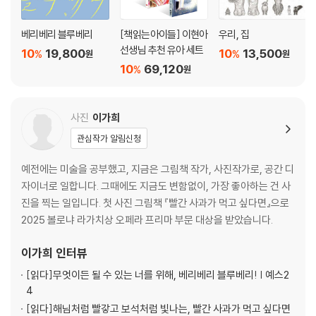
베리베리 블루베리
[책읽는아이들] 이현아
우리, 집
선생님 추천 유아 세트
10
19,800
10
13,500
%
%
원
원
10
69,120
%
원
사진
이가희
관심작가 알림신청
예전에는 미술을 공부했고, 지금은 그림책 작가, 사진작가로, 공간 디
자이너로 일합니다. 그때에도 지금도 변함없이, 가장 좋아하는 건 사
진을 찍는 일입니다. 첫 사진 그림책 『빨간 사과가 먹고 싶다면』으로
2025 볼로냐 라가치상 오페라 프리마 부문 대상을 받았습니다.
이가희
인터뷰
[읽다]
무엇이든 될 수 있는 너를 위해, 베리베리 블루베리! | 예스2
4
[읽다]
해님처럼 빨갛고 보석처럼 빛나는, 빨간 사과가 먹고 싶다면