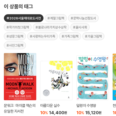
이 상품의 태그
#2026서울제대로도서전
#계절그림책
#문학나눔선정도서
#작가의첫그림책
#볼로냐라가치상수상작
#꿀시사회
#성장그림책
#사랑하는우리가족
#가족그림책
#가을그림책
#사진그림책
문워크 : 마이클 잭슨의
아름다운 실수
덜렁이 수영왕
천
유일한 자서전
10
14,400
10
15,120
1
%
%
원
원