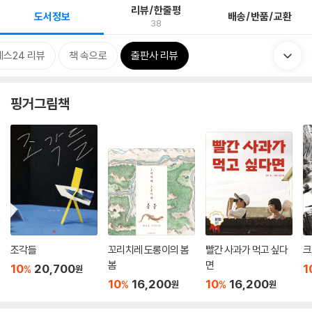
리뷰/한줄평
도서정보
배송/반품/교환
38
예스24 리뷰
책 속으로
출판사 리뷰
핑거그림책
조각들
꼬리치레 도롱이의 봄
빨간 사과가 먹고 싶다
크
봄
면
10
20,700
1
%
원
10
16,200
10
16,200
%
%
원
원