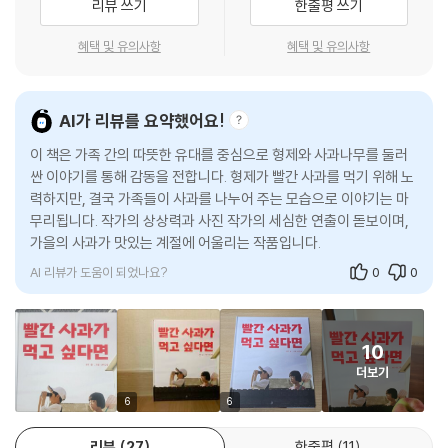
리뷰 쓰기
한줄평 쓰기
드디어 빨간 사과가 열린 날!
저 멀리 빨간 사과 한 개가 보입니다.
혜택 및 유의사항
혜택 및 유의사항
지구와 지호는 빨간 사과를 향해 달려갑니다.
신나게 계단을 내려 달려가는 지구의 귓가에 할아버지 목소리가 들립니다.
AI가 리뷰를 요약했어요!
“당근이...당근이 어디 있더라?“
이 책은 가족 간의 따뜻한 유대를 중심으로 형제와 사과나무를 둘러
싼 이야기를 통해 감동을 전합니다. 형제가 빨간 사과를 먹기 위해 노
지구는 할아버지의 목소리를 모른 채 할 수가 없습니다.
력하지만, 결국 가족들이 사과를 나누어 주는 모습으로 이야기는 마
지구의 눈에 보이는 당근은 할아버지 눈에는 왜 안 보이는 걸까요?
무리됩니다. 작가의 상상력과 사진 작가의 세심한 연출이 돋보이며,
할아버지께 당근을 찾아드렸으니,
가을의 사과가 맛있는 계절에 어울리는 작품입니다.
지구는 이제 사과를 먹으러 갈 수 있겠지요?
AI 리뷰가 도움이 되었나요?
0
0
그런데, 방 안에서 할머니의 목소리가 들려옵니다.
지호는 벌써 저 만큼 달려가고 있는데 말이죠.
지구는 빨간 사과를 먹을 수 있을까요?
10
더보기
느리면 어때요?
빠르면 어때요?
6
6
우리는 함께 기다리고
리뷰
27
한줄평
11