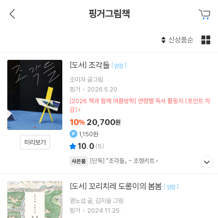
핑거그림책
신상품순
조각들
[도서]
[
]
양장
조미자
글그림
핑거
2026.5.20.
[2026 책과 함께 여름방학] 연령별 독서 활동지 (포인트 차
감)
10
20,700
%
원
1,150원
미리보기
10.0
(
5
)
[단독] 『조각들』 - 조형키트
사은품
꼬리치레 도롱이의 봄봄
[도서]
[
]
양장
염노섭
글
김지술
그림
핑거
2024.11.25.