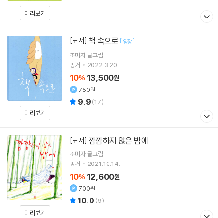
미리보기
책 속으로
[도서]
[
]
양장
조미자
글그림
핑거
2022.3.20.
10
13,500
%
원
750원
9.9
(
17
)
미리보기
깜깜하지 않은 밤에
[도서]
조미자
글그림
핑거
2021.10.14.
10
12,600
%
원
700원
10.0
(
9
)
미리보기