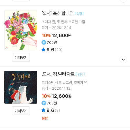
축하합니다
[도서]
[
]
양장
조미자
글
두 번째 토요일
그림
핑거
2020.12.14.
10
12,600
%
원
700원
9.6
(
20
)
미리보기
킹 발타자르
[도서]
[
]
양장
크리스틴 심즈
글그림
조미자
역
핑거
2020.11.12.
10
12,600
%
원
700원
9.6
(
9
)
미리보기
절판