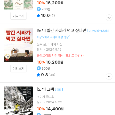
10
16,200
%
원
900원
10.0
(
7
)
미리보기
빨간 사과가 먹고 싶다면
[도서]
[
2025 볼로냐 라가
]
치상 오페라 프리마 대상
양장
진주
글
이가희
사진
핑거
2024.9.12.
폴라로이드 사진 엽서 (포인트 차감)
10
16,200
%
원
900원
미리보기
9.8
(
38
)
크랙
[도서]
[
]
양장
조미자
글그림
핑거
2024.5.22.
10
14,400
%
원