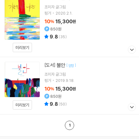
조미자
글그림
핑거
2020.2.1.
10
15,300
%
원
850원
9.8
(
35
)
미리보기
불안
[도서]
[
]
양장
조미자
글그림
핑거
2019.9.18.
10
15,300
%
원
850원
9.8
(
50
)
미리보기
1