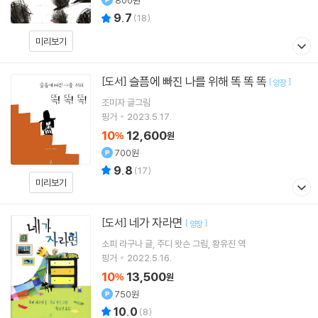
800원
9.7
(
18
)
미리보기
슬픔에 빠진 나를 위해 똑 똑 똑
[도서]
[
]
양장
조미자
글그림
핑거
2023.5.17.
10
12,600
%
원
700원
9.8
(
17
)
미리보기
네가 자라면
[도서]
[
]
양장
소피 라구나
글
주디 왓슨
그림
황유진
역
핑거
2022.5.16.
10
13,500
%
원
750원
10.0
(
8
)