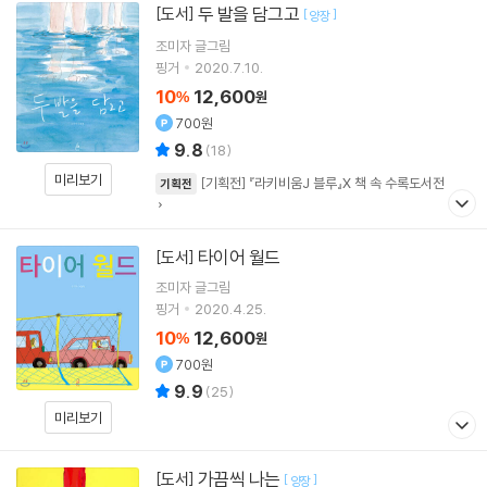
두 발을 담그고
[도서]
[
]
양장
조미자
글그림
핑거
2020.7.10.
10
12,600
%
원
700원
9.8
(
18
)
미리보기
[기획전] 『라키비움J 블루』X 책 속 수록도서전
기획전
타이어 월드
[도서]
조미자
글그림
핑거
2020.4.25.
10
12,600
%
원
700원
9.9
(
25
)
미리보기
가끔씩 나는
[도서]
[
]
양장