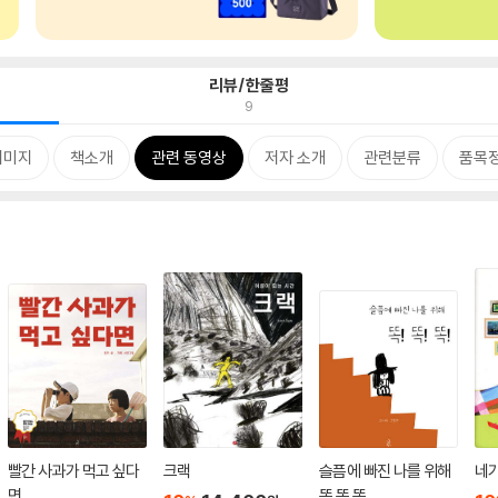
리뷰/한줄평
9
이미지
책소개
관련 동영상
저자 소개
관련분류
품목
빨간 사과가 먹고 싶다
크랙
슬픔에 빠진 나를 위해
네
면
똑 똑 똑