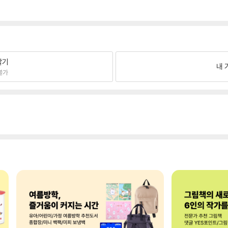
팔기
내 
불가