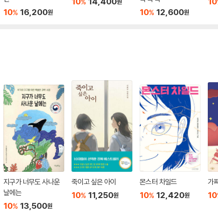
10
14,400
10
%
원
10
16,200
10
12,600
%
%
원
원
지구가 너무도 사나운
죽이고 싶은 아이
몬스터 차일드
가
날에는
10
11,250
10
12,420
10
%
%
원
원
10
13,500
%
원