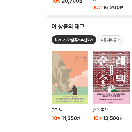
10
20,700
%
원
10
16,200
%
원
이 상품의 태그
#2022아침독서추천도서
#잠자리동화
긴긴밤
순례 주택
10
11,250
10
13,500
%
%
원
원