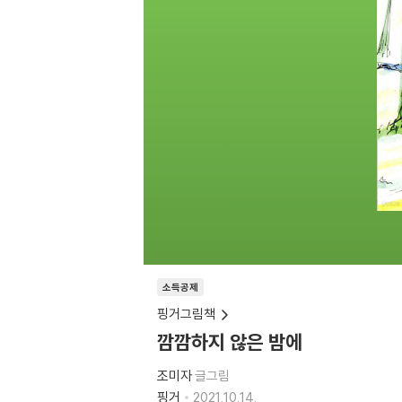
소득공제
핑거그림책
깜깜하지 않은 밤에
조미자
글그림
핑거
2021.10.14.