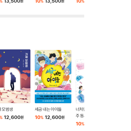
13,500
10
13,500
10
12,600
10
1
%
%
%
%
원
원
원
짜 모범생
세금 내는 아이들
너처럼 예쁜 동시, 나태
세종대왕
주 동시 따라 쓰기
12,600
10
12,600
10
1
%
%
%
원
원
10
15,120
%
원