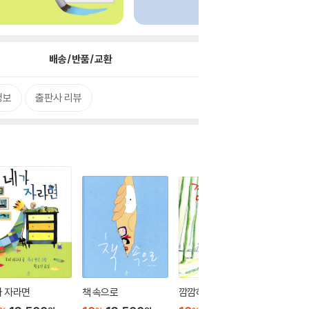
배송/반품/교환
정보
출판사 리뷰
가 자라면
책 속으로
깜깜하지 않은 밤에
축하합