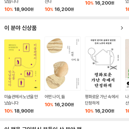
났습니다
산다
있
10
16,200
%
원
10
18,900
10
16,200
1
%
%
원
원
이 분야 신상품
미술관에서 노년을 만
어떤 나이, 듦
평화로운 가난 속에서
나
났습니다
단정하게
산
10
16,200
%
원
10
18,900
10
16,200
1
%
%
원
원