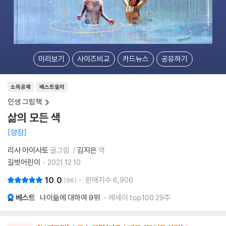
미리보기
사이즈비교
카드뉴스
공유하기
소득공제
베스트셀러
인생 그림책
삶의 모든 색
양장
리사 아이사토
글그림
김지은
역
길벗어린이
2021.12.10.
10.0
판매지수
6,906
96
베스트
나이듦에 대하여
9위
에세이 top100 29주