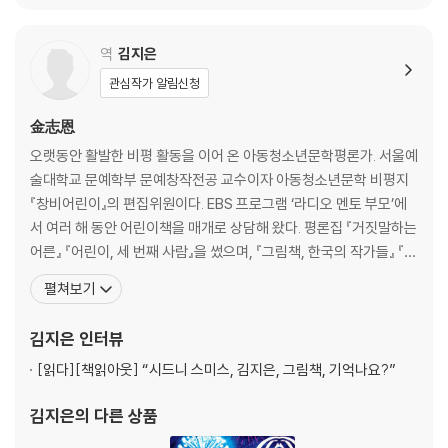
역
김지은
관심작가 알림신청
金志恩
오랫동안 활발한 비평 활동을 이어 온 아동청소년문학평론가. 서울예
술대학교 문예학부 문예창작전공 교수이자 아동청소년문학 비평지
『창비어린이』의 편집위원이다. EBS 프로그램 ‘라디오 멘토 부모’에
서 여러 해 동안 어린이책을 매개로 상담해 왔다. 평론집 『거짓말하는
어른』 『어린이, 세 번째 사람』을 썼으며, 『그림책, 한국의 작가들』 『이
토록 어여쁜 그림책』 『이토록 다정한 그림책』 등을 같이 썼다. 그래픽
펼쳐보기
노블 『왕자와 드레스메이커』 『너와 나의 빨강』, 그림책 『쿵쿵이와
나』 『인어를 믿나요?』 『괜찮을 거야』 『나는 강물처럼 말해요』 『사랑
김지은
인터뷰
사랑 사랑』 『도시에 물이 차올라요』
[읽다]
[책읽아웃] “시드니 스미스, 김지은, 그림책, 기억나요?”
김지은
의 다른 상품