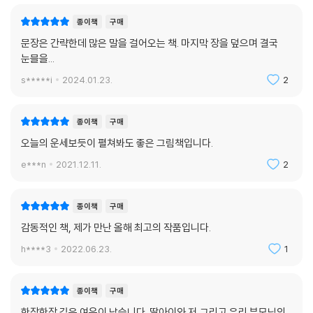
종이책
구매
문장은 간략한데 많은 말을 걸어오는 책. 마지막 장을 덮으며 결국
눈믈을...
s*****i
2024.01.23.
2
종이책
구매
오늘의 운세보듯이 펼쳐봐도 좋은 그림책입니다.
e***n
2021.12.11.
2
종이책
구매
감동적인 책, 제가 만난 올해 최고의 작품입니다.
h****3
2022.06.23.
1
종이책
구매
한장한장 깊은 여운이 남습니다. 딸아이와 저,그리고 우리 부모님의