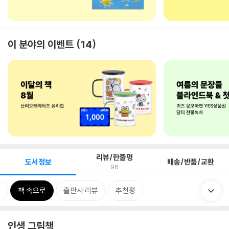
이 분야의 이벤트
14
리뷰/한줄평
도서정보
배송/반품/교환
96
보
책 속으로
출판사 리뷰
추천평
인생 그림책