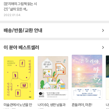
[문지애의 그림책 읽는 시
간] 『삶의 모든 색』
2022.01.04.
배송/반품/교환 안내
이 분야 베스트셀러
미술관에서 노년을 만
나이 60, 생판 남들과
흔들려야, 마흔!
나