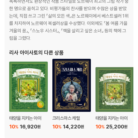
독특하면서도 환상적인 작품 스타일로 노르웨이 최고의 그림 작가 중
한 명으로 꼽히고 있다. 비평가들의 찬사를 받으며 수많은 상을 받았
는데, 직접 쓰고 그린 『삶의 모든 색』은 노르웨이에서 베스트셀러 1위
를 차지하여 노르웨이 북셀러상을 수상했다. 이외에도 『봄 여름 가을
겨울의 꿈』, 『스노우 시스터』, 『책을 살리고 싶은 소녀』 등의 책에 그
림을 그렸다.
리사 아이사토
의 다른 상품
태양을 지키는 아이
크리스마스 캐럴
태양을 지키는 아이
10
16,920
10
14,220
10
25,200
%
%
%
원
원
원