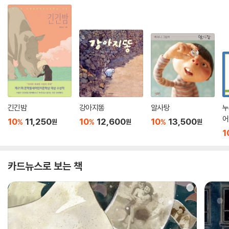
긴긴밤
강아지똥
알사탕
누
어
10
11,250
10
12,600
10
13,500
%
%
%
원
원
원
1
카드뉴스로 보는 책