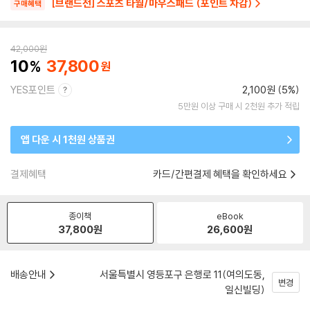
[브랜드전] 스포츠 타월/마우스패드 (포인트 차감)
구매혜택
42,000
원
10
37,800
YES포인트
2,100원 (5%)
5만원 이상 구매 시 2천원 추가 적립
앱 다운 시 1천원 상품권
결제혜택
카드/간편결제 혜택을 확인하세요
종이책
eBook
37,800
원
26,600
원
배송안내
서울특별시 영등포구 은행로 11(여의도동,
변경
일신빌딩)