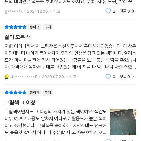
들의 내려앉은 색들을 보며 설레기도 하지요. 분홍, 자주, 노랑, 빨강 꽃들
사랑받은 기억을 잊지 않길 소망하는 마음이 곳곳에 묻어납니다. 작가는
마다 드리운 색들에 감탄을 자아내다가, 이내 푸르러진 나무들을 올려다
g******k
2021.12.06.
신고
2
댓글
0
삶의 어떤 순간이든 긍정하지만, 아름답게만 포장하는 대신 있는 그대로
보며
바라보고 때로는 냉혹한 현실을 그대로 보여줌으로써 공감의 폭을 넓힙니
다. 그리고 길고 긴 삶의 여행이 끝날 때, 우리 안에 모든 삶의 색을 담고 돌
종이책
구매
아갈 때, “삶의 모든 순간, 당신이 사랑 받았다.”고 느끼길 바란다고 이야
삶의 모든 색
기합니다. 지금까지 지내 온 시간을 위로받고 다가올 삶을 기대하고 앞으
저희 어머니께서 이 그림책을 추천해주셔서 구매하게되었습니다. 이 책은
로의 삶이 소중해지길 바라는 마음을 소중한 사람에게 전하고 싶을 때, 지
어릴때부터 나이가 들어서까지 우리의 인생을 담고 있는 책입니다. 일러스
난 시절을 회상하며 지금의 나를 응원할 때 다정한 사람이 보내 주는 한 편
트가 마치 미술관에 전시 되어있는 그림들을 보는 듯한 느낌을 주었습니
의 편지와 같은 이야기입니다.
다. 가격대가 높아서 구매를 고민했는데 이 책을 다 읽고나니 사길 잘했다
는 생각이 듭니다.
d**********5
2026.07.29.
신고
0
댓글
0
상상력 한가득, 독창적인 일러스트와 삶을 내밀하게 읽어 주는 내레이션의
조화!
종이책
구매
그림책 그 이상
리사 아이사토는 인생의 단면을 표현할 때마다 인물 중심으로 이야기를 이
끌며 인물의 상태를 내밀하게 표현하기 위해 색색의 꽃과 자연 그리고 동
그림책이면서도 그 이상의 가치가 있는 책이예요. 색감도
물을 적재적소에 활용합니다. 또한 반항하고 싶다가도 한없이 의지하고 싶
너무 예쁘고 내용도 알차서 여러모로 활용도가 높은 책이
라고 생각합니다. 그림책을 좋아하는 지인한테도 선물해
은 소년의 마음이나, 혼자만의 시간을 만끽하다가도 가족과 함께여서 행복
도 좋을것 같아서 하나 더 주문할 지 고려중이예요. 오랜
한 부모의 모습처럼 희로애락의 순간에는 인물들의 표정을 극대화하기도
만에 좋은책을 만나 좋았습니다.