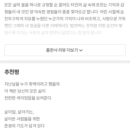
모든 삶의 꼴을 하나로 규정할 순 없어도 타인의 삶 속에 흐르는 기억과 감
정들이 내 것인 양 익숙한 경험들이 종종 찾아오곤 합니다. 어린 시절에 순
진무구하게 자유를 누렸던 누군가의 기억이 나와 비슷하고, 사랑으로 가득
했던 그때의 내 얼굴을 다른 이에게서도 발견하는 것처럼 이런 순간이 쌓
일수록 우리는 서로의 삶의 면면이 닮았다는 걸 알게 됩니다.
『삶의 모든 색』에는 ‘아이의 삶’, ‘소년의 삶’, ‘자기의 삶’, ‘부모의 삶’, ‘어른
출판사 리뷰 더보기
의 삶’, ‘기나긴 삶’이라는 이름의 여러 색을 지닌 시절이 등장합니다. 저자
는 인생이라는 방대한 시간을 글과 그림으로 보여 주고, 우리는 그 속에서
저마다의 모습을 발견합니다.
추천평
‘아이의 삶’에서는 가장 자유롭게 오감을 이용해 세상을 알아가는 순간들
지난날을 누가 흑백이라고 했을까.
이 소환됩니다. 이들은 인생에서 가장 많은 ‘처음’을 경험하며 상상과 현실
이 책은 당신의 모든 삶이
사이의 경계를 긋지 않고, 가장 용맹하면서도 한없이 나약해지는 모습을
찬란한 색이었음을 보여준다.
보이기도 합니다. ‘소년의 삶’ 속 인물들은 좀 더 주변 인물과의 관계 중심
으로 이야기가 흘러갑니다. ‘아이의 삶’ 속 장면들이 외부 세계를 배경으로
살아갈, 살아가는,
환상적인 묘사가 이루어졌다면, ‘소년의 삶’에서 작가는 내면의 감정을 형
살아온 사람들을 위한
상화한 그림을 통해 그 시절의 우리가 어떤 마음으로 얼마나 방황했는지를
존경의 기도가 담겨 있다.