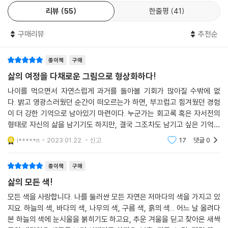
들어도 내면에 여전히 천진난만한 모습과 설렘을 지닌 존재들이 등장합니
리뷰
55
한줄평
41
다. 그 시절 사람들은 하고 싶은 일을 언제든 할 수 있고 곁이 있는 사람들
을 향한 감사함을 잊지 않습니다. 동시에 몸이 쇠약해질수록 나날이 커지
구매리뷰
추천순
는 외로움과 상실감에 많은 어려움을 겪기도 합니다. 작가는 이처럼 다정
한 시선을 담은 글과 함축적인 그림을 통해 이들이 그동안 받은 사랑을 영
종이책
구매
원히 기억하길 바라는 마음을 숨기지 않고 전하며, 보는 이들의 마음에도
삶의 여정을 다채로운 그림으로 형상화하다!
따스한 온기를 남깁니다.
나이를 먹으면서 자연스럽게 과거를 돌아볼 기회가 많아질 수밖에 없
다정한 위로와 격려가 담긴 편지,
다. 밝고 영광스러웠던 순간이 떠오르는가 하면, 부끄럽고 힘겨웠던 경험
이 더 강한 기억으로 남아있기 마련이다. 누군가는 회고록 혹은 자서전의
“삶의 모든 순간, 당신이 사랑받았다고 느꼈으면 좋겠어요.”
형태로 자신의 삶을 남기기도 하지만, 결국 그조차도 남기고 싶은 기억만
을 선택한 결과이기가 쉽다. 각자의 경험과 삶의 궤적이 다르기에, 사람의
그 시절의 어느 날, 우리는 무적이었고어느 날에는 다치고 상처를 입었어
i*****n
2023.01.22.
신고
17
댓글
0
일생을 보편적으로 설
요.때때로 세상은 불공평했고그래서 우리는 싸워야 했어요.하지만 당신이
그 시절에 사랑받았다고 느꼈으면 좋겠어요. (32~41쪽)
종이책
구매
삶의 모든 색!
타인과 공감하기 위해서는 상상력이 필요한 것처럼 리사 아이사토의 그림
모든 색을 사랑합니다. 나를 둘러싼 모든 자연은 저마다의 색을 가지고 있
에는 뛰어난 상상력을 바탕으로 한 묘사가 두드러지고, 이는 화자가 전하
지요. 하늘의 색, 바다의 색, 나무의 색, 구름 색, 흙의 색... 어느 날 올려다
는 진심 어린 위로와 격려가 깊이 와닿도록 하는 데 큰 역할을 합니다. 『삶
본 하늘의 색에 눈시울을 붉히기도 하고요, 추운 겨울을 딛고 찾아온 새싹
의 모든 색』은 사랑, 슬픔, 기쁨, 두려움, 희망이 맞물리는 순간에도 당신이