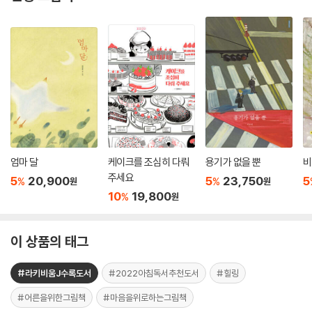
엄마 달
케이크를 조심히 다뤄
용기가 없을 뿐
비
주세요
5
20,900
5
23,750
5
%
%
원
원
10
19,800
%
원
이 상품의 태그
#라키비움J수록도서
#2022아침독서추천도서
#힐링
#어른을위한그림책
#마음을위로하는그림책