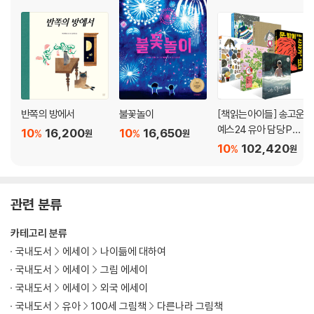
반쪽의 방에서
불꽃놀이
[책읽는아이들] 송고운
예스24 유아 담당 PD
10
16,200
10
16,650
%
%
원
원
추천 유아 5~7세 세트
10
102,420
%
원
관련 분류
카테고리 분류
국내도서
에세이
나이듦에 대하여
국내도서
에세이
그림 에세이
국내도서
에세이
외국 에세이
국내도서
유아
100세 그림책
다른나라 그림책