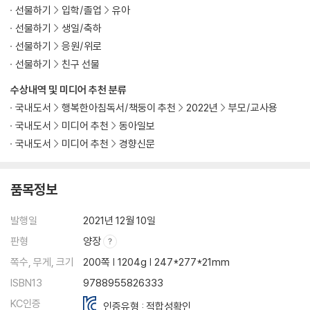
선물하기
입학/졸업
유아
선물하기
생일/축하
선물하기
응원/위로
선물하기
친구 선물
수상내역 및 미디어 추천 분류
국내도서
행복한아침독서/책둥이 추천
2022년
부모/교사용
국내도서
미디어 추천
동아일보
국내도서
미디어 추천
경향신문
품목정보
발행일
2021년 12월 10일
판형
양장
쪽수, 무게, 크기
200쪽 | 1204g | 247*277*21mm
ISBN13
9788955826333
KC인증
인증유형 : 적합성확인