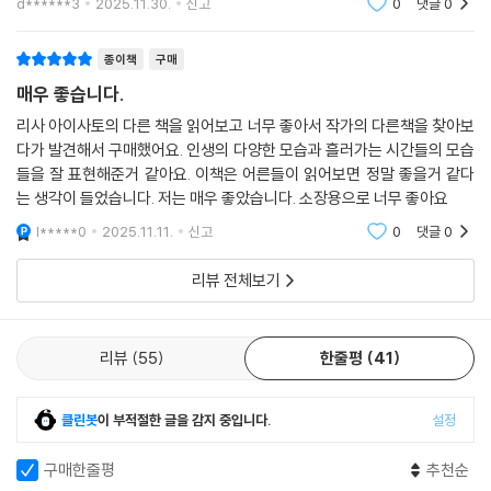
하고, ‘아이의 삶’과 ‘기나긴 삶’처럼 다부진 표정과 눈빛을 지닌 사람들의
d******3
2025.11.30.
신고
0
댓글
0
모습을 그려 넣기도 합니다. 특히 화면 너머의 우리에게 보내는 이들의 눈
맞춤은 겉으로는 나약해 보일 수 있지만 아이와 노인 역시 주체적으로 삶
종이책
구매
을 살아가는 인물이라는 사실이 강렬하게 다가옵니다.
매우 좋습니다.
리사 아이사토의 다른 책을 읽어보고 너무 좋아서 작가의 다른책을 찾아보
『삶의 모든 색』은 이처럼 우리의 삶을 마치 거울로 비춘 것처럼 사실적이
다가 발견해서 구매했어요. 인생의 다양한 모습과 흘러가는 시간들의 모습
면서도 환상적으로 표현합니다. 다양한 삶의 모습만큼이나 다양한 스타일
들을 잘 표현해준거 같아요. 이책은 어른들이 읽어보면 정말 좋을거 같다
의 그림을 자유롭게 넘나들며 그려 낸 95점의 그림들을 보는 것만으로도
는 생각이 들었습니다. 저는 매우 좋았습니다. 소장용으로 너무 좋아요
커다란 울림을 줍니다. 그림에 담긴 이야기를 내밀하게 풀어내는 내레이션
l*****0
2025.11.11.
신고
0
댓글
0
을 따라 한 장면씩 넘기며, 『삶의 모든 색』 속 어떤 순간이 오늘 나의 삶과
닮았는지, 당신은 어떤 색으로 채워가고 있는지 소중한 사람들과 함께 읽
리뷰 전체보기
으며 이야기를 나눠 보세요.
리뷰
55
한줄평
41
클린봇
이 부적절한 글을 감지 중입니다.
설정
구매한줄평
추천순