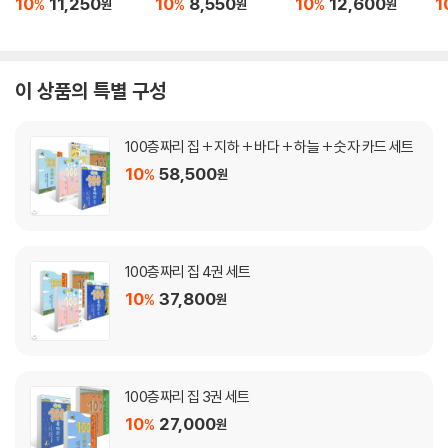
10
11,250
10
8,550
10
12,600
1
%
%
%
원
원
원
이 상품의 특별 구성
100층짜리 집 + 지하 + 바다 + 하늘 + 숫자 카드 세트
10
58,500
%
원
100층짜리 집 4권 세트
10
37,800
%
원
100층짜리 집 3권 세트
10
27,000
%
원