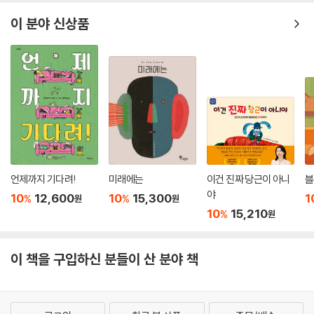
이 분야 신상품
언제까지 기다려!
미래에는
이건 진짜 당근이 아니
블
야
10
12,600
10
15,300
1
%
%
원
원
10
15,210
%
원
이 책을 구입하신 분들이 산 분야 책