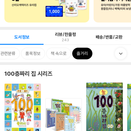
리뷰/한줄평
도서정보
배송/반품/교환
243
관련분류
품목정보
책 속으로
줄거리
100층짜리 집 시리즈