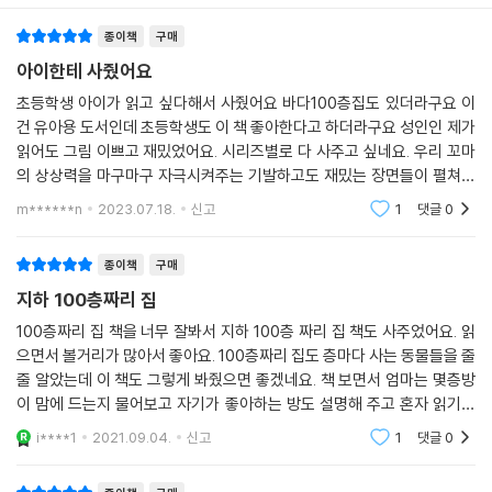
구매리뷰
추천순
종이책
구매
아이한테 사줬어요
초등학생 아이가 읽고 싶다해서 사줬어요 바다100층집도 있더라구요 이
건 유아용 도서인데 초등학생도 이 책 좋아한다고 하더라구요 성인인 제가
읽어도 그림 이쁘고 재밌었어요. 시리즈별로 다 사주고 싶네요. 우리 꼬마
의 상상력을 마구마구 자극시켜주는 기발하고도 재밌는 장면들이 펼쳐져
있습니다. 쿠와 함께 지하 1층부터 아래 층으로 내려가면서 100까지의 숫
m******n
2023.07.18.
신고
1
댓글
0
자도 익힐 수
종이책
구매
지하 100층짜리 집
100층짜리 집 책을 너무 잘봐서 지하 100층 짜리 집 책도 사주었어요. 읽
으면서 볼거리가 많아서 좋아요. 100층짜리 집도 층마다 사는 동물들을 줄
줄 알았는데 이 책도 그렇게 봐줬으면 좋겠네요. 책 보면서 엄마는 몇층방
이 맘에 드는지 물어보고 자기가 좋아하는 방도 설명해 주고 혼자 읽기도
하고 합니다. 그림이 볼 거리가 많아 아이가 휘리릭 넘기지 않고 차근차근
i****1
2021.09.04.
신고
1
댓글
0
자세히 보는 책