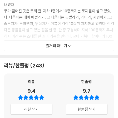
내렸다.
공벌레가 살고 있었습니다.
쿠가 떨어진 곳은 토끼 굴. 지하 1층에서 10층까지는 토끼들이 살고 있었
“볼링 좋아하니? 나를 굴려서 맞혀 봐.”
다. 다음에는 매미 애벌레가, 그 다음에는 공벌레가, 개미가, 지렁이가, 고
“야호! 다 맞혔다!”
슴도치가, 도마뱀이, 두더지가, 거북이 각각 10층씩 차지하고 있었다. 각각
“낙엽을 돌돌 말아 떡을 만들고 있어.”
다른 동물들이 살고 있는 집을 한 층, 한 층 구경하며 지하 100층까지 무사
“나도 해 볼래!”
히 내려간 쿠는 초대를 한 꼬마 거북을 만난다. 꼬마 거북이 할머니의 100
지하 40층에 다다랐습니다.
세 생일잔치에 쿠를 초대한 것이었다. 잔치가 끝나자 거북 할머니가 쿠를
줄거리 더보기
다음 층에는 누가 살까요? --- pp.12-13
등에 태우고 땅 밖으로 데려다준다.
지렁이가 살고 있었습니다.
리뷰/한줄평
243
“나도 도자기 만들어 볼래.”
“호오, 썩 잘 만드는데.”
“그거, 뭘 쓰는 거니?”
리뷰
한줄평
“후후후, 비밀! 곧 알게 될 거야.”
9.4
9.7
지하 60층에 다다랐습니다.
다음 층에는 누가 살까요? --- pp.16-17
리뷰 쓰기
한줄평 쓰기
고슴도치가 살고 있었습니다.
“난 보석을 모으는 중이야.”