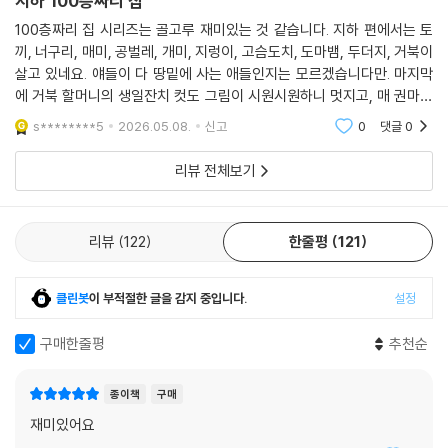
지하 100층짜리 집
100층짜리 집 시리즈는 골고루 재미있는 것 같습니다. 지하 편에서는 토
끼, 너구리, 매미, 공벌레, 개미, 지렁이, 고슴도치, 도마뱀, 두더지, 거북이
살고 있네요. 얘들이 다 땅밑에 사는 애들인지는 모르겠습니다만. 마지막
에 거북 할머니의 생일잔치 컷도 그림이 시원시원하니 멋지고, 매 권마다
느끼는 것이지만, 100층에서 다시 현실로 돌아올 때, 제법 박진감 있게 돌
s********5
2026.05.08.
신고
0
댓글
0
아오는 장면도
리뷰 전체보기
리뷰
122
한줄평
121
클린봇
이 부적절한 글을 감지 중입니다.
설정
구매한줄평
추천순
종이책
구매
재미있어요