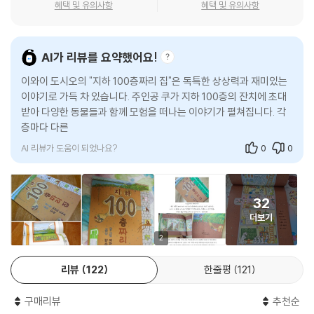
혜택 및 유의사항
혜택 및 유의사항
“이 돌은 일곱 가지 색깔로 빛나네!”
“아기 고슴도치가 태어났어. 안아 볼래?”
“아이, 귀여워!
AI가 리뷰를 요약했어요!
그런데 어디를 잡아야 할지 모르겠어.”
지하 70층에 다다랐습니다.
이와이 도시오의 "지하 100층짜리 집"은 독특한 상상력과 재미있는
다음 층에는 누가 살까요? --- pp.20-21
이야기로 가득 차 있습니다. 주인공 쿠가 지하 100층의 잔치에 초대
받아 다양한 동물들과 함께 모험을 떠나는 이야기가 펼쳐집니다. 각
층마다 다른 동물들이 살고 있으며, 그들의 일상은 인간의 삶과 닮아
생일잔치가 시작되었습니다.
있어
동물들이 연달아 다가와 할머니에게 생일선물을 드렸습니다.
쿠는 거북 할머니 등딱지를 씻어드리기로 했습니다.
AI 리뷰가 도움이 되었나요?
0
0
등딱지가 반짝반짝해지자 할머니가 기뻐하셨습니다.
모두들 맛있는 케이크를 먹고 나니
할머니가 쿠에게 말했습니다.
32
“돌아갈 땐 내가 바래다주겠다. 내 등에 올라타렴.”
더보기
쿠가 할머니 등딱지를 꽉 붙잡았더니…”
2
--- p.28-29
리뷰
122
한줄평
121