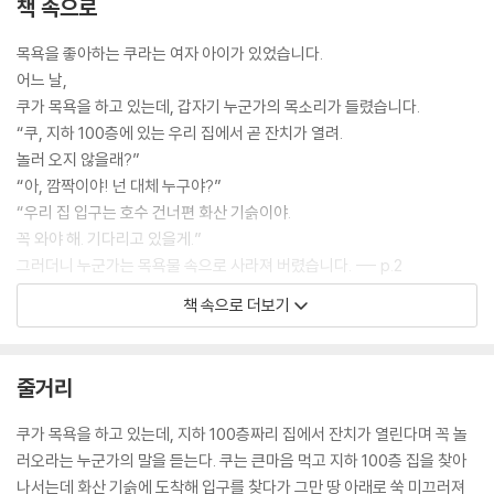
책 속으로
목욕을 좋아하는 쿠라는 여자 아이가 있었습니다.
어느 날,
쿠가 목욕을 하고 있는데, 갑자기 누군가의 목소리가 들렸습니다.
“쿠, 지하 100층에 있는 우리 집에서 곧 잔치가 열려.
놀러 오지 않을래?”
“아, 깜짝이야! 넌 대체 누구야?”
“우리 집 입구는 호수 건너편 화산 기슭이야.
꼭 와야 해. 기다리고 있을게.”
그러더니 누군가는 목욕물 속으로 사라져 버렸습니다. --- p.2
책 속으로 더보기
“아이쿠, 죄송합니다! 잔치가 열리는 곳이 여긴가요?”
“그렇단다. 너도 초대 받았구나. 그럼 나중에 만나자꾸나.”
쿠는 지하 100층을 향해 층계를 내려갔습니다.
줄거리
“여기는 토끼들 집인가요?”
“이 집에는 10층씩 각각 다른 동물이 살고 있어.”
쿠가 목욕을 하고 있는데, 지하 100층짜리 집에서 잔치가 열린다며 꼭 놀
지하 10층에 다다랐습니다.
러오라는 누군가의 말을 듣는다. 쿠는 큰마음 먹고 지하 100층 집을 찾아
다음 층에는 누가 살까요? --- pp.4-5
나서는데 화산 기슭에 도착해 입구를 찾다가 그만 땅 아래로 쑥 미끄러져