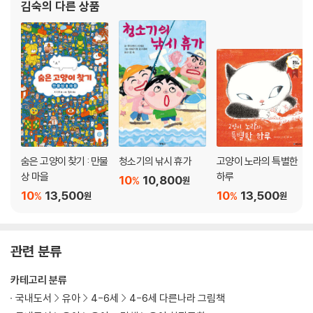
김숙
의 다른 상품
지 못하는 반딧불이』 「100층짜리 집
숨은 고양이 찾기 : 만물
청소기의 낚시 휴가
고양이 노라의 특별한
상 마을
하루
10
10,800
%
원
10
13,500
10
13,500
%
%
원
원
관련 분류
카테고리 분류
국내도서
유아
4-6세
4-6세 다른나라 그림책