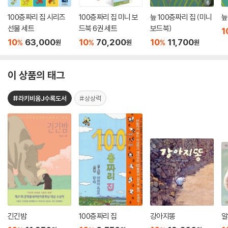
100층짜리 집 시리즈
100층짜리 집 미니 보
늪 100층짜리 집 (미니
늪
선물 세트
드북 6권 세트
보드북)
1
10
63,000
10
70,200
10
11,700
%
%
%
원
원
원
이 상품의 태그
#라키비움J수록도서
#상상력
긴긴밤
100층짜리 집
강아지똥
알