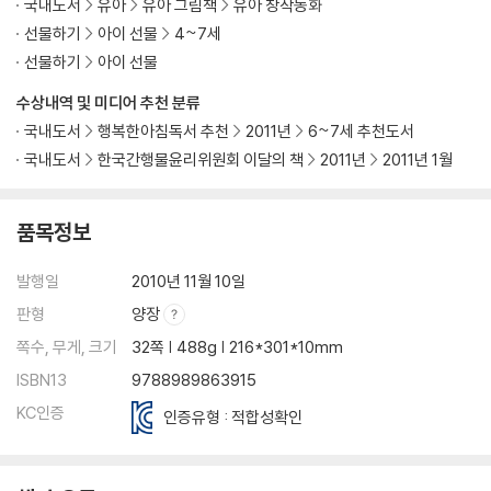
국내도서
유아
유아 그림책
유아 창작동화
선물하기
아이 선물
4~7세
선물하기
아이 선물
수상내역 및 미디어 추천 분류
국내도서
행복한아침독서 추천
2011년
6~7세 추천도서
국내도서
한국간행물윤리위원회 이달의 책
2011년
2011년 1월
품목정보
발행일
2010년 11월 10일
판형
양장
쪽수, 무게, 크기
32쪽 | 488g | 216*301*10mm
ISBN13
9788989863915
KC인증
인증유형 : 적합성확인