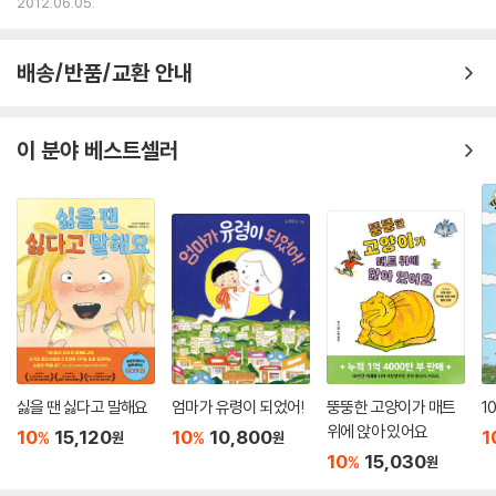
으면 좋을 책
2012.06.05.
배송/반품/교환 안내
이 분야 베스트셀러
싫을 땐 싫다고 말해요
엄마가 유령이 되었어!
뚱뚱한 고양이가 매트
1
위에 앉아 있어요
10
15,120
10
10,800
1
%
%
원
원
10
15,030
%
원