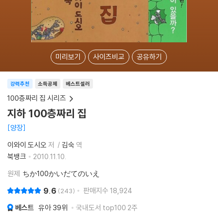
미리보기
사이즈비교
공유하기
강력추천
소득공제
베스트셀러
100층짜리 집 시리즈
지하 100층짜리 집
양장
이와이 도시오
저
김숙
역
북뱅크
2010.11.10.
원제
ちか100かいだてのいえ
9.6
판매지수
18,924
243
베스트
유아
39위
국내도서 top100 2주