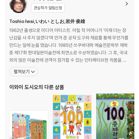
관심작가 알림신청
Toshio Iwai,いわい としお,岩井 俊雄
1962년 출생으로 미디어 아티스트. 어릴 적 어머니가 ‘이제 더는 장
난감을 사 주지 않겠다’며 안겨 준 공작 도구와 재료를 통해 무언가를
만드는 일에 눈을 떴습니다. 1985년 쓰쿠바대학 예술전문학부 재학
중 제17회 현대일본미술전에 최연소로 수상하였습니다. 그 후, 국내
외의 많은 미술전에 관객이 참가할 수 있는 인터랙티브한 작품을 발
표하여 주목을 받았습니다. 텔레비전 프로그램 「우고우고루-가」, 미
펼쳐보기
타카노모리 지브리미술관의 영상 전시 「도토로 뿅뿅」, 「상승해류」와
닌텐도 DS의 아트소프트 「일렉트로프랑크톤」, 야마하와 공동개발한
이와이 도시오
의 다른 상품
음과 빛을 연주하는 악기 「TENORI-O