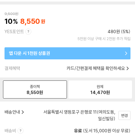
9,500
원
10
8,550
YES포인트
480원 (5%)
5만원 이상 구매 시 2천원 추가 적립
앱 다운 시 1천원 상품권
결제혜택
카드/간편결제 혜택을 확인하세요
종이책
원제
8,550
원
14,470
원
배송안내
서울특별시 영등포구 은행로 11(여의도동,
변경
일신빌딩)
배송비
유료
(도서 15,000원 이상 무료)