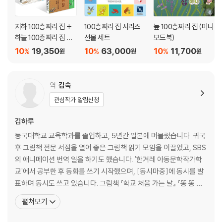
지하 100층짜리 집 +
100층짜리 집 시리즈
늪 100층짜리 집 (미니
하늘 100층짜리 집 세
선물 세트
보드북)
트
10
19,350
10
63,000
10
11,700
%
%
%
원
원
원
역
김숙
관심작가 알림신청
김하루
동국대학교 교육학과를 졸업하고, 5년간 일본에 머물렀습니다. 귀국
후 그림책 전문 서점을 열어 좋은 그림책 읽기 모임을 이끌었고, SBS
의 애니메이션 번역 일을 하기도 했습니다. '한겨레 아동문학작가학
교'에서 공부한 후 동화를 쓰기 시작했으며, [동시마중]에 동시를 발
표하며 동시도 쓰고 있습니다. 그림책 『학교 처음 가는 날』 『똥 똥 개
똥 밥』 『봄이 준 선물』 『노도새』 『이야기보따리를 훔친 호랑이』와 동
펼쳐보기
화 『한국 아이+태국 아이, 한태』 『소원을 이뤄주는 황금 올빼미 꿈
표』를 썼습니다. 김숙이라는 필명으로 『언제까지나 너를 사랑해』 『날