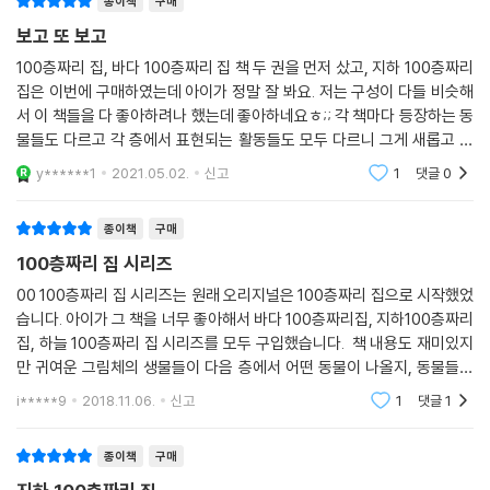
종이책
구매
보고 또 보고
100층짜리 집, 바다 100층짜리 집 책 두 권을 먼저 샀고, 지하 100층짜리
집은 이번에 구매하였는데 아이가 정말 잘 봐요. 저는 구성이 다들 비슷해
서 이 책들을 다 좋아하려나 했는데 좋아하네요ㅎ;; 각 책마다 등장하는 동
물들도 다르고 각 층에서 표현되는 활동들도 모두 다르니 그게 새롭고 재
미있나 봐요. 지하 100층짜리 집 책도 도서관에서 이미 대출해서 본 책인
y******1
2021.05.02.
신고
1
댓글
0
데도 새 책 받고
종이책
구매
100층짜리 집 시리즈
00 100층짜리 집 시리즈는 원래 오리지널은 100층짜리 집으로 시작했었
습니다. 아이가 그 책을 너무 좋아해서 바다 100층짜리집, 지하100층짜리
집, 하늘 100층짜리 집 시리즈를 모두 구입했습니다. 책 내용도 재미있지
만 귀여운 그림체의 생물들이 다음 층에서 어떤 동물이 나올지, 동물들이
각각 무슨 행동들을 하고 있는건지, 주인공이 어디서 동물들과 무슨 일을
i*****9
2018.11.06.
신고
1
댓글
1
하나 읽는 아이와
종이책
구매