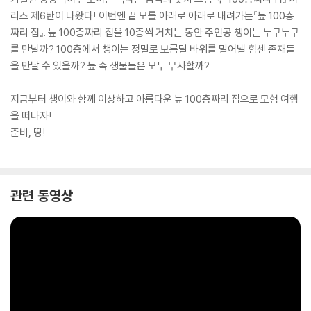
리즈 제6탄이 나왔다! 이번엔 끝 모를 아래로 아래로 내려가는『늪 100층
짜리 집』. 늪 100층짜리 집을 10층씩 거치는 동안 주인공 챙이는 누구누구
를 만날까? 100층에서 챙이는 정말로 보름달 바위를 밀어낼 힘센 존재들
을 만날 수 있을까? 늪 속 생물들은 모두 무사할까?
지금부터 챙이와 함께 이상하고 아름다운 늪 100층짜리 집으로 모험 여행
을 떠나자!
준비, 땅!
관련 동영상