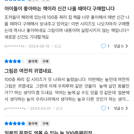
아이들이 좋아하는 책이라 신간 나올 때마다 구매합니다
조카들이 해외에 있는데 100층 짜리 집 책을 너무 좋아해서 매번 신간 나
올 때마다 구매해서 보내주고 있어요! 이번 시리즈도 나오자마자 구매했
는데 역시나 좋아하네요 그림이며 내용이며 실망시키지 않는 책입니다!!
새로운 신간도 기대할게요
m*******n
2024.09.19.
신고
1
댓글
0
종이책
구매
그림은 여전히 귀엽네요.
100층 짜리 집 시리즈가 또 나와서 놀랐습니다. 이번에는 늪인데 여전히
그림은 귀엽네요. 그런데 이제 우파루파 같은 것들이 늪에 살던 동물인
가?? 하는 생각이 좀 드네요. 악어는 늪에 살 수도 있을 것 같은데. 일본에
서 생각하는 늪이 우리나라에서 생각하는 늪과 다른 것인가 하는 생각이
좀 들었습니다.
p********u
2024.04.01.
신고
1
댓글
0
종이책
구매
일본의 문화도 엿볼 수 있는 늪 100층짜리집