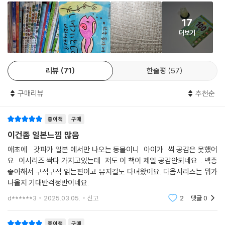
17
더보기
리뷰
71
한줄평
57
구매리뷰
추천순
종이책
구매
이건좀 일본느낌 많음
애초에 갓파가 일본 에서만 나오는 동물이니 아이가 썩 공감은 못했어
요 이시리즈 싹다 가지고있는데 저도 이 책이 제일 공감안되네요 . 백층
좋아해서 구석구석 읽는편이고 뮤지컬도 다녀왔어요. 다음시리즈는 뭐가
나올지 기대반걱정반이네요.
d******3
2025.03.05.
신고
2
댓글
0
종이책
구매