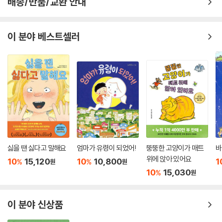
배송/반품/교환 안내
이 분야 베스트셀러
싫을 땐 싫다고 말해요
엄마가 유령이 되었어!
뚱뚱한 고양이가 매트
바
위에 앉아 있어요
10
15,120
10
10,800
1
%
%
원
원
10
15,030
%
원
이 분야 신상품