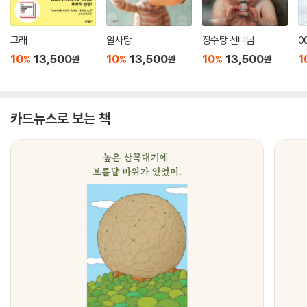
고래
알사탕
장수탕 선녀님
0
10
13,500
10
13,500
10
13,500
1
%
%
%
원
원
원
카드뉴스로 보는 책