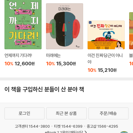
언제까지 기다려!
미래에는
이건 진짜 당근이 아니
블
야
10
12,600
10
15,300
1
%
%
원
원
10
15,210
%
원
이 책을 구입하신 분들이 산 분야 책
로그인
최근 본 상품
주문/배송
고객센터 1544-3800
티켓 1544-6399
중고샵 1566-4295
eBook 1:1문의/채팅상담