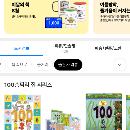
리뷰/한줄평
도서정보
배송/반품/교환
128
보
책 속으로
줄거리
출판사 리뷰
100층짜리 집 시리즈