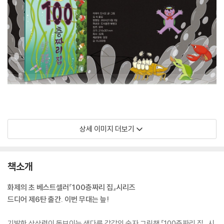
상세 이미지 더보기
책소개
화제의 초 베스트셀러『100층짜리 집』시리즈
드디어 제6탄 출간. 이번 무대는 늪!
기발한 상상력이 돋보이는 색다른 감각의 숫자 그림책 『100층짜리 집』 시