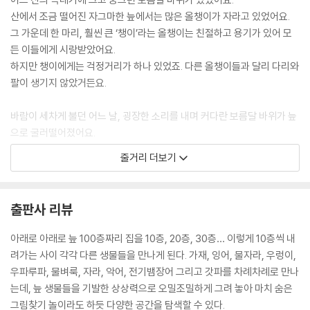
배를 든든히 채우고 떠나거라.” --- pp.8-9
산에서 조금 떨어진 자그마한 늪에서는 많은 올챙이가 자라고 있었어요.
그 가운데 한 마리, 훨씬 큰 ‘챙이’라는 올챙이는 친절하고 용기가 있어 모
“이봐, 거기 젊은이. 우리 좀 도와주지 않겠나?”
든 이들에게 시랑받았어요.
“전 지금 아주 바쁘다고요!”
하지만 챙이에게는 걱정거리가 하나 있었죠. 다른 올챙이들과 달리 다리와
“우리는 이 늪의 택배 일을 맡고 있지. 상자 100개를 배달해야 하니 좀 날
팔이 생기지 않았거든요.
라 주고 가게나.”
“지금 일하러 온 게 아니란 말이에요!”
바람이 세차게 불던 어느 날, 굉장한 소리를 내며 커다란 보름달 바위가 늪
30층에 다다랐습니다. 다음 층에는 누가 살까요? --- pp.10-11
으로 굴러떨어졌어요.
늪에 끼여 버린 바위는 조금씩 조금씩 아래로 잠기기 시작했어요.
줄거리 더보기
“우리는 물벼룩이야. 잘 부탁해.”
챙이는 도와줄 이들을 찾아 아래로 헤엄쳐 내려갔어요. 챙이 앞에 이상한
“보름달 바위가 늪에 떨어졌다고?
집에는 가재들이 살고 있었어요.
그거 큰일이로군. 도와줄게. 같이 가자.”
“보름달 바위가 늪 속으로 점점 잠기고 있어요. 도와주세요!”
출판사 리뷰
“고마워!” 그렇긴 한데 너희들로선 바위를 움직이기 힘들 거야.“
“미안하구나. 더 아래로 내려가 보렴.”
60층에 다다랐습니다. 다음 층에는 누가 살까요? --- pp.16-17
가재의 집을 지나니 잉어가 사는 집이 있었어요.
아래로 아래로 늪 100층짜리 집을 10층, 20층, 30층… 이렇게 10층씩 내
“이 집은 10층씩 다른 생물이 살고 있단다. 쭉 아래 100층에 힘센 존재가
려가는 사이 각각 다른 생물들을 만나게 된다. 가재, 잉어, 물자라, 우렁이,
그런데 바위는 꿈쩍도 하지 않습니다.
산다고 들었어. 거기 가서 도움을 청해 봐.”
우파루파, 물벼룩, 자라, 악어, 전기뱀장어 그리고 갓파를 차례차례로 만나
“아, 어쩌지. 조금도 움직이질 않아.”
는데, 늪 생물들을 기발한 상상력으로 오밀조밀하게 그려 놓아 마치 숨은
챙이가 이렇게 중얼거린 바로 그때입니다.
100층에는 누가 살까요?
그림찾기 놀이라도 하듯 다양한 공간을 탐색할 수 있다.
“이 바위, 여기에 금이 가 있어요!”