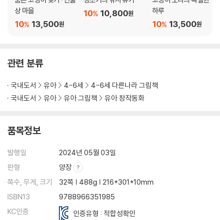
상 마을
하루
10
10,800
%
원
10
13,500
10
13,500
%
%
원
원
관련 분류
국내도서
유아
4-6세
4-6세 다른나라 그림책
국내도서
유아
유아 그림책
유아 창작동화
품목정보
발행일
2024년 05월 03일
판형
양장
쪽수, 무게, 크기
32쪽 | 488g | 216*301*10mm
ISBN13
9788966351985
KC인증
인증유형 : 적합성확인