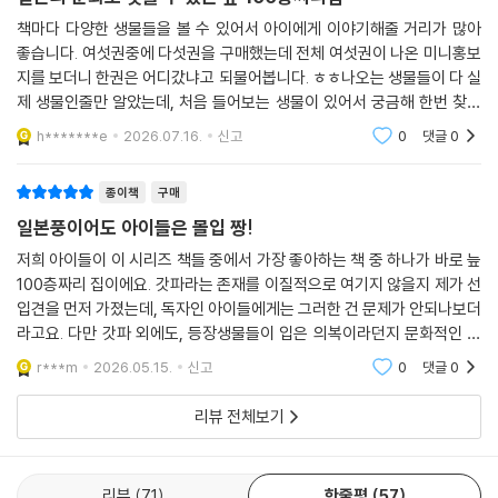
책마다 다양한 생물들을 볼 수 있어서 아이에게 이야기해줄 거리가 많아
좋습니다. 여섯권중에 다섯권을 구매했는데 전체 여섯권이 나온 미니홍보
지를 보더니 한권은 어디갔냐고 되물어봅니다. ㅎㅎ나오는 생물들이 다 실
제 생물인줄만 알았는데, 처음 들어보는 생물이 있어서 궁금해 한번 찾아
봤더니 일본의 전설에 나오는 요괴더군요. 일본의 문화도 잠시 엿볼 수 있
h*******e
2026.07.16.
신고
0
댓글
0
는 좋은 기회였습
종이책
구매
일본풍이어도 아이들은 몰입 짱!
저희 아이들이 이 시리즈 책들 중에서 가장 좋아하는 책 중 하나가 바로 늪
100층짜리 집이에요. 갓파라는 존재를 이질적으로 여기지 않을지 제가 선
입견을 먼저 가졌는데, 독자인 아이들에게는 그러한 건 문제가 안되나보더
라고요. 다만 갓파 외에도, 등장생물들이 입은 의복이라던지 문화적인 부
분들이 왜색이 짙어서, 그런 부분에 거부감이 있는 부모님들께는 추천드리
r***m
2026.05.15.
신고
0
댓글
0
지 않아요.
리뷰 전체보기
리뷰
71
한줄평
57