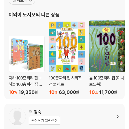
펼쳐보기
타카노모리 지브리미술관의 영상 전시 「도토로 뿅뿅」, 「상승해류」와
닌텐도 DS의 아트소프트 「일렉트로프랑크톤」, 야마하와 공동개발한
이와이 도시오
의 다른 상품
음과 빛을 연주하는 악기 「TENORI-O
지하 100층짜리 집 +
100층짜리 집 시리즈
늪 100층짜리 집 (미니
하늘 100층짜리 집 세
선물 세트
보드북)
트
10
19,350
10
63,000
10
11,700
%
%
%
원
원
원
역
김숙
관심작가 알림신청