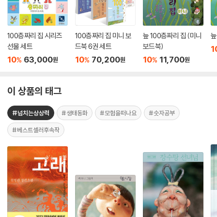
100층짜리 집 시리즈
100층짜리 집 미니 보
늪 100층짜리 집 (미니
늪
선물 세트
드북 6권 세트
보드북)
1
10
63,000
10
70,200
10
11,700
%
%
%
원
원
원
이 상품의 태그
#넘치는상상력
#생태동화
#모험을떠나요
#숫자공부
#베스트셀러후속작