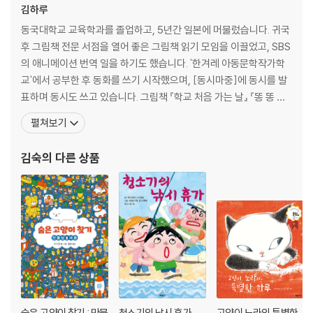
김하루
동국대학교 교육학과를 졸업하고, 5년간 일본에 머물렀습니다. 귀국
후 그림책 전문 서점을 열어 좋은 그림책 읽기 모임을 이끌었고, SBS
의 애니메이션 번역 일을 하기도 했습니다. '한겨레 아동문학작가학
교'에서 공부한 후 동화를 쓰기 시작했으며, [동시마중]에 동시를 발
표하며 동시도 쓰고 있습니다. 그림책 『학교 처음 가는 날』 『똥 똥 개
똥 밥』 『봄이 준 선물』 『노도새』 『이야기보따리를 훔친 호랑이』와 동
펼쳐보기
화 『한국 아이+태국 아이, 한태』 『소원을 이뤄주는 황금 올빼미 꿈
표』를 썼습니다. 김숙이라는 필명으로 『언제까지나 너를 사랑해』 『날
김숙
의 다른 상품
지 못하는 반딧불이』 「100층짜리 집
숨은 고양이 찾기 : 만물
청소기의 낚시 휴가
고양이 노라의 특별한