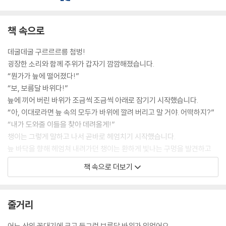
책 속으로
데굴데굴 구르르르릉 첨벙!
굉장한 소리와 함께 주위가 갑자기 깜깜해졌습니다.
“뭔가가 늪에 떨어졌다!”
“보, 보름달 바위다!”
늪에 끼어 버린 바위가 조금씩 조금씩 아래로 잠기기 시작했습니다.
“아, 이대로라면 늪 속의 모두가 바위에 깔려 버리고 말 거야. 어떡하지?”
“내가 도와줄 이들을 찾아 데려올게!”
챙이는 그렇게 말하고 나서 곧바로 헤엄치기 시작했습니다.
늪 바닥을 향해 헤엄쳐 내려가던 챙이는 환하게 빛나는 구멍을 발견하고
눈 딱 감고 안으로 뛰어들었습니다. --- pp.4-5
책 속으로 더보기
그곳엔 잉어가 살고 있었습니다.
“보름달 바위를 위로 밀어내고 싶다고? 우리로서는 아무래도 무리겠는걸.
줄거리
이 집은 10층씩 다른 생물이 살고 있으니 다른 곳을 찾아가 봐.”
“쭉 아래 100층에 힘센 존재가 산다고 들었어. 갈 길이 머니까 우선 여기서
어느 산의 꼭대기에 크고 둥그런 보름달 바위가 있었어요.