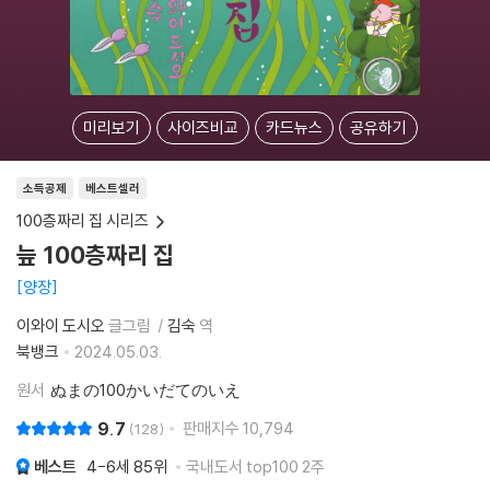
미리보기
사이즈비교
카드뉴스
공유하기
소득공제
베스트셀러
100층짜리 집 시리즈
늪 100층짜리 집
양장
이와이 도시오
글그림
김숙
역
북뱅크
2024.05.03.
원서
ぬまの100かいだてのいえ
9.7
판매지수
10,794
128
베스트
4-6세
85위
국내도서 top100 2주