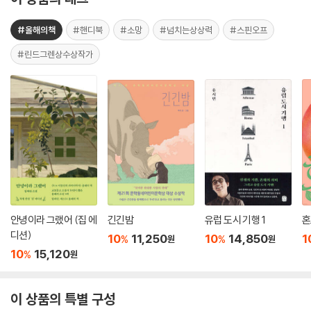
#올해의책
#핸디북
#소망
#넘치는상상력
#스핀오프
#린드그렌상수상작가
안녕이라 그랬어 (집 에
긴긴밤
유럽 도시 기행 1
혼
디션)
10
11,250
10
14,850
1
%
%
원
원
10
15,120
%
원
이 상품의 특별 구성