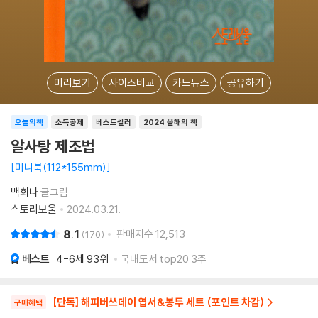
미리보기
사이즈비교
카드뉴스
공유하기
오늘의책
소득공제
베스트셀러
2024 올해의 책
알사탕 제조법
미니북(112*155mm)
백희나
글그림
스토리보울
2024.03.21.
8.1
판매지수
12,513
170
베스트
4-6세
93위
국내도서 top20 3주
[단독] 해피버쓰데이 엽서&봉투 세트 (포인트 차감)
구매혜택