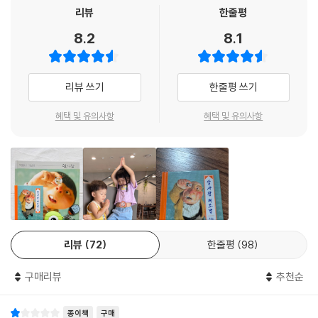
되어 주길!
리뷰
한줄평
8.2
8.1
#별빛 아래에서 시작되는 알사탕의 비법
별이 총총 뜬 맑은 날, 한 노인이 가부좌를 틀고 조용한 밤을 기다린다. 올
리뷰 쓰기
한줄평 쓰기
풀린 잿빛 내복과 물 빠진 줄무늬 트렁크 파자마를 입은 노인은 숨을 고르
고, 정성스럽게 요가 동작을 수련한다. 따끈하게 목욕을 하고, 가장 편안한
혜택 및 유의사항
혜택 및 유의사항
잠옷을 입는다. 이는 알사탕을 만들기 위해 몸과 마음을 정화하는 노인만
의 독특한 수행법이다. 맑은 물을 담아 별이 잘 보이는 베란다로 나선 노인
은 이제 본격적인 알사탕 제조에 들어간다. 재료는 그리 특별할 게 없다. 맑
은 물, 냄비, 보자기, 재미있는 책… 주변에 있는 흔한 것들뿐이다. 조금 특
별하다면, 파랑새처럼 말이 잘 통하는 몸집 작은 친구랄까? 이 평범한 재
료로 간절한 마음의 소리를 들려주는 알사탕을 만들 수 있을까? 우리도 진
짜 알사탕을 맛볼 수 있을까? 펼쳐라. 그 비법이 바로 눈앞에 있다. 단, 실패
리뷰
72
한줄평
98
없는 알사탕을 만들기 위해서는 본문 하단의 주석을 꼼꼼히 읽는 것이 중
요하다.
구매리뷰
추천순
#이 할배, 심상치 않다 : 알사탕의 메신저
종이책
구매