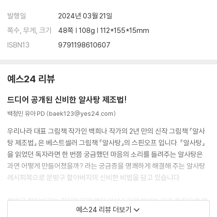
발행일
2024년 03월 21일
쪽수, 무게, 크기
48쪽 | 108g | 112*155*15mm
ISBN13
9791198610607
예스24 리뷰
드디어 공개된 신비한 알사탕 제조법!
백정민 유아 PD (baek123@yes24.com)
우리나라 대표 그림책 작가인 백희나 작가의 2년 만의 신작 그림책 『알사
탕 제조법』 은 베스트셀러 그림책 『알사탕』의 스핀오프 입니다. 『알사탕』
을 읽었던 독자라면 한 번쯤 궁금했던 마음의 소리를 들려주는 알사탕은
과연 어떻게 만들어졌을까? 라는 궁금증을 명쾌하게 해결해 주는 알사탕
레시피북으로 문방구 할아버지의 신비한 비법을 담고 있습니다.
문방구 할아버지는 진지하지만 왠지 익살스러워 보이는 요가 동작으로 몸
예스24 리뷰 더보기
과 마음을 깨끗이 하고, 날이 가장 맑은 밤 별빛을 담아 간절한 마음으로 알