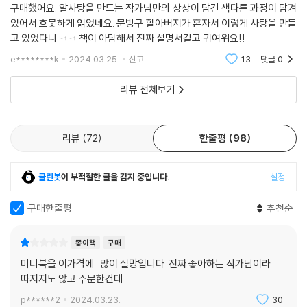
구매했어요. 알사탕을 만드는 작가님만의 상상이 담긴 색다른 과정이 담겨
볼 수 있고 탁한 것을 씻는 맑음의 힘을 믿기 때문이다. ‘맑음’의 힘을 믿으
있어서 흐뭇하게 읽었네요. 문방구 할아버지가 혼자서 이렇게 사탕을 만들
며, 이 책을 보는 아이도 어른도 오늘도 맑음!
고 있었다니 ㅋㅋ 책이 아담해서 진짜 설명서같고 귀여워요!!
#얽힌 서사와 발견의 즐거움 : 《알사탕제조법》과 그 너머의 이야기
e********k
2024.03.25.
신고
13
댓글
0
리뷰 전체보기
사람은 각자의 독특한 서사를 안고, 함께 얽히며 살아가는 존재다. 그래서
얽혀 있는 건 재밌다. 그것을 풀어 가는 카타르시스가 있기 때문이다. 이 작
품은 ‘과정’의 이야기면서 동시에 ‘관계’의 이야기다. 동동이가 주인공인
리뷰
72
한줄평
98
《알사탕》, 동동이의 반려견 구슬이가 주인공인 《나는 개다》, 그리고 동동
이의 알사탕을 만든 문방구 할아버지가 주인공인 《알사탕 제조법》. 작가는
동동이와 얽힌 인물들을 새로운 주인공으로 내세워 이야기를 확장해 간다.
클린봇
이 부적절한 글을 감지 중입니다.
설정
이런 독특한 스핀오프 방식은 백희나의 따뜻하고 독특한 세계관을 펼쳐 보
이며 독자에게 새로운 시각과 의미를 전달한다.
구매한줄평
추천순
《알사탕 제조법》의 문방구 할아버지는 백희나의 다른 작품에서도 데자뷔
종이책
구매
처럼 우연히 등장한다. 이렇게 예상치 못한 만남이 우리 삶의 이야기를 바
미니북을 이가격에...많이 실망입니다. 진짜 좋아하는 작가님이라
꿀 수도 있다. 발견의 즐거움을 주는 작가의 이스터 에그처럼 말이다.
따지지도 않고 주문한건데
p******2
2024.03.23.
30
오늘 당신은 동동이처럼 별말 없이 조용한 위로를 건네는 누군가를 만날지