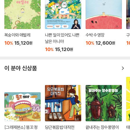
릿해질 때마다 우리를 다시 맑게 해 줄 ‘작은 친구’가 되길 바란다.
복숭아와 애벌레
나쁜 일이 있어도 나쁜
수박 수영장
구
날은 아니야
10
15,120
10
12,600
1
%
%
원
원
10
15,120
%
원
이 분야 신상품
[그래제본소] 똥꼬 정
당근볶음밥 대작전
끝내주는 장수풍뎅이
태