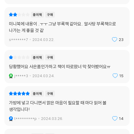
모른다. 혹은 당신이 누군가에게 잔잔한 위로를 건네는 문방구 할아버지가
되어 줄지도…
종이책
구매
미니북에 내용이 ..ㅜㅜ 그냥 부록책 같아요.. 알사탕 부록책으로
#알사탕 제조와 창작 과정
나가는 게 좋을 것 같
s*******7
2024.03.22.
23
알사탕 제조 과정은 하나의 이야기를 만들어 가는 작가의 창작 과정과 닮
았다. “별이 최고로 빛을 발하는 순간”을 포착하듯, 작가는 최고로 빛나는
이야기 하나를 담아낸다. 작가의 창작 과정은 -이야기 구상부터 스케치,
종이책
구매
캐릭터 제작, 카메라 셔터로 순간을 포착하는 전 과정- 마치 문방구 할아
당황했어요 사은품인가하고 책이 따로왔너 막 찾아봤어요ㅠ
버지가 알사탕을 정성스레 만드는 과정처럼 시작부터 완성까지 작가의 손
j*****3
2024.03.24.
15
끝을 거쳐 이루어진다. 이 과정은 결국 가지가지 소망을 담은 알사탕이 되
어 독자의 마음을 사로잡는다.
종이책
구매
책의 물성과 기법도 작가의 창작 세계에 깊은 매력을 더한다. 폴리머 클레
가방에 넣고 다니면서 맑은 마음이 필요할 때 마다 읽어 볼
이로 형상화된 문방구 할아버지는 실제 작가의 아버지를 모티브로 하여 따
생각입니다!
뜻하고 섬세한 표정과 몸짓을 세심하게 표현한다. 또한, 장면마다의 집중
t*********p
2024.03.26.
14
도를 높이고, 알사탕 제조 과정을 효과적으로 전달하기 위해 텍스트와 이
미지를 1:1 비율로 배치하는 간결하고 명확한 구성 방식을 선택했다. 작은