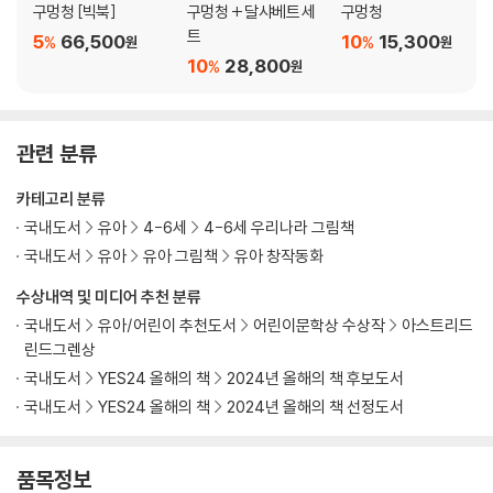
구멍청 [빅북]
구멍청 + 달샤베트 세
구멍청
트
5
66,500
10
15,300
%
%
원
원
10
28,800
%
원
관련 분류
카테고리 분류
국내도서
유아
4-6세
4-6세 우리나라 그림책
국내도서
유아
유아 그림책
유아 창작동화
수상내역 및 미디어 추천 분류
국내도서
유아/어린이 추천도서
어린이문학상 수상작
아스트리드
린드그렌상
국내도서
YES24 올해의 책
2024년 올해의 책 후보도서
국내도서
YES24 올해의 책
2024년 올해의 책 선정도서
품목정보