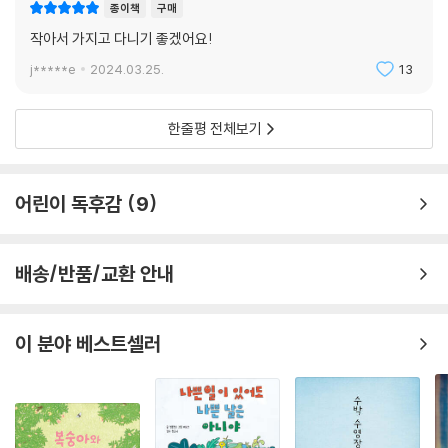
판형으로 제작된 책은 애착 인형처럼 언제든지 손쉽게 꺼내 볼 수 있어, 일
종이책
구매
상 속 소소한 위안을 제공한다. 세심하게 조절한 빛의 각도는 문방구 할아
작아서 가지고 다니기 좋겠어요!
버지의 표정과 몸짓뿐만 아니라 몽환적이고 아늑한 공간과 분위기까지 연
j*****e
2024.03.25.
13
출하는 데 중요한 역할을 한다. 특히, 이번 작품에서 “빛”은 단순한 시각적
기법을 넘어 알사탕 제조 과정의 핵심 소재로 사용되었다. 알사탕의 제조
과정이 저마다의 자리에서 누군가를 위해 정성을 다하는 모든 이들의 마음
한줄평 전체보기
을 되새길 기회가 되길 바란다.
#마음이 흐릿해질 때마다 꺼내 보는 작은 친구
어린이 독후감
9
사실, 알사탕의 비법은 특별하지 않다. 하루하루 충실하고 정성껏 살아 내
면 그만이다. 매일의 수고가 가져다주는 선물은 값지다. 오늘 정성을 다해
배송/반품/교환 안내
살다 보면, 우리 각자가 가장 빛나는 순간을 맞이하게 된다. 우리가 만들어
가는 알사탕을 위해 오늘 우리는 얼마나 수고로운가? 일상에서 꾸준히 자
이 분야 베스트셀러
신의 길을 소중히 가꾸어 나가며 그것을 진정 즐길 수 있는 힘, 그 평범한
메시지가 문방구 할아버지의 비법이자, 작가가 우리에게 전하고 싶은 의미
가 아닐는지 짐작해 본다.
평범함에서 특별함을, 사소함에서 소중함을 발견하는 이 책이, 마음이 흐