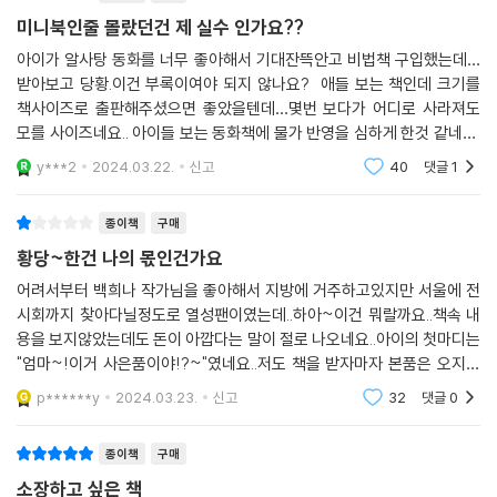
어라, 익숙한 장면이다. 《알사탕》 표지에서 요리조리 알사탕을 살피던 동
미니북인줄 몰랐던건 제 실수 인가요??
동이가 주인공이었다면, 《알사탕 제조법》에서는 알사탕이 잘 만들어졌는
아이가 알사탕 동화를 너무 좋아해서 기대잔뜩안고 비법책 구입했는데…
지 꼼꼼히 따져 보는 문방구 할아버지가 그 자리를 대신한다. 대머리에 커
받아보고 당황.이건 부록이여야 되지 않나요? 애들 보는 책인데 크기를
다란 빨간 코, 금테 안경을 쓴 채 누런 카디건을 걸치고 헤벌쭉 벌린 입이
책사이즈로 출판해주셨으면 좋았을텐데…몇번 보다가 어디로 사라져도
우스꽝스럽지만, 그 속엔 예리한 지혜가 숨어 있다. 평범한 문방구 할아버
모를 사이즈네요.. 아이들 보는 동화책에 물가 반영을 심하게 한것 같네요.
지일 리가 없다. 노인의 정체는 무엇일까? 알사탕 감별사, 산신령, 마법사?
이 사이즈에 만원이란게.. 너무한다 싶어요.
y***2
2024.03.22.
신고
40
댓글
1
아니면 내면의 평화를 추구하는 영적 지도자일까? 그는 우리가 상상하는
것 이상의 심오한 능력을 지녔거나, 수백 년 전부터 가문에 내려오는 비법
종이책
구매
서를 갖고 있을지도 모른다. 그는 단지 알사탕 제조자가 아니라 삶의 지혜
황당~한건 나의 몫인건가요
를 전달하는 메신저로, 팍팍한 현실 속에 사는 어린 존재를 묵묵히 지켜보
며, 세상이 여전히 안전하고 아름답고 좋은 곳임을 일깨워 준다. 우리는 늙
어려서부터 백희나 작가님을 좋아해서 지방에 거주하고있지만 서울에 전
시회까지 찾아다닐정도로 열성팬이였는데..하아~이건 뭐랄까요..책속 내
지만, 노인의 삶에는 관심을 기울이지 않는다. 두려운 미래와 마주하고 싶
용을 보지않았는데도 돈이 아깝다는 말이 절로 나오네요..아이의 첫마디는
지 않아서일까. 그러나 백희나는 노인과 아이 사이에는 서로 강한 유대감
"엄마~!이거 사은품이야!?~"였네요..저도 책을 받자마자 본품은 오지않
이 있으며, 노인은 아이에게 전할 지혜와 비밀 이야기가 많다고 믿는다. 작
고 사은품이 온건가..착각했어요..이유가 있겠지..있을거야..싶지만..남는건
가는 평범하다 못해 지루해 보이는 노인의 삶을 자신의 이야기에 기꺼이
p******y
2024.03.23.
신고
32
댓글
0
실망감뿐이네요..ㅠ
초대한다. 마음의 소리를 담은 알사탕의 비법을 지닌 신비롭고 특별한 존
재로 말이다.
종이책
구매
소장하고 싶은 책