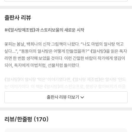
사탕을 만듭니다. 신비한 비법이라고 했는데, 어려워 보이는 건 하나도 없
습니다. 오히려 단순해 보이기까지 하죠. 하지만 깨끗하고 맑고 정성스러
출판사 리뷰
운 마음을 담는다는 것이 평범하지만 오히려 쉽지 않다는 것을 어른이 된
지금 다시 한번 깨닫고 있습니다.
#《알사탕제조법》과 스토리보울의 새로운 시작
한 손에 쏙 들어오는 『알사탕 제조법』은 몰래 숨겨 놓고 봐야 할 것만 같은
꽃피는 봄날, 백희나의 신작 그림책이 나왔다. “나도 마법의 알사탕 먹고
신비한 비법서의 느낌이 납니다. 우리 함께 문방구 할아버지를 따라 알사
싶다…”, “동동이의 알사탕은 어떻게 만들었을까?” 《알사탕》을 읽은 독자
탕 레시피에 도전해 볼까요?
라면 한 번쯤 생각해 보았을 것이다. 이런 간절한 바람이 작가에게 영감이
되어, 독자에게 마법처럼, 선물처럼 돌아왔다.
《알사탕》이 알사탕 ‘먹은’ 이야기였다면, 《알사탕 제조법》은 알사탕 ‘만드
는’ 이야기이다. 이 책은 《알사탕》의 스핀오프로, 문방구 할아버지가 마음
의 소리를 들려주는 신비한 알사탕 만드는 비법을 자세하게 알려준다.
출판사 리뷰 더보기
스토리보울을 다시 열면서 펴내는 첫 작품이기도 하다. 작가는 “흰 도화지
에 마음껏 그림을 그리던 어린 시절을 떠올리며, 자유로운 창작 환경을 만
리뷰/한줄평
170
들고, 독자와 더 가깝게 소통하고 싶다”라며 스토리보울을 열게 된 짧은 소
회를 밝혔다. 이 책이 《알사탕》을 사랑하는 이들에게 다정한 깜짝선물이