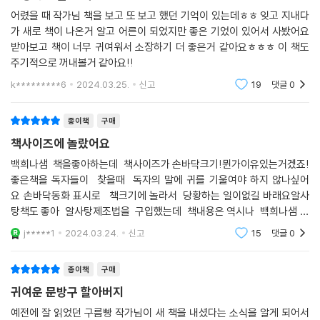
#언제나 맑을 것!
어렸을 때 작가님 책을 보고 또 보고 했던 기억이 있는데ㅎㅎ 잊고 지내다
가 새로 책이 나온거 알고 어른이 되었지만 좋은 기었이 있어서 사봤어요
“마음이 깨끗한 자만이 만들 수 있으며 마음이 깨끗한 자만이 알사탕의 효
받아보고 책이 너무 귀여워서 소장하기 더 좋은거 같아요ㅎㅎㅎ 이 책도
능을 느낄 수 있다.”
주기적으로 꺼내볼거 같아요!!
“맑은 마음으로 만든 알사탕이 맑은 소리를 들려줄 것이다.”
k*********6
2024.03.25.
신고
19
댓글
0
그런데 이 알사탕, 만들기가 만만치 않다. 마음의 소리를 들려주는 알사탕
종이책
구매
은 누구나 알 수 있지만, 아무나 완성할 수는 없다. 속마음을 들려주는 알사
탕의 비법은 ‘맑음’에 있다. ‘맑음’은 투명하고, 깨끗하고, 가볍고, 상쾌하다.
책사이즈에 놀랐어요
평온하고, 고요하며, 진실함을 담을 수 있다. 동양 철학에서도 마음을 맑게
백희나샘 책을좋아하는데 책사이즈가 손바닥크기!뮌가이유있는거겠죠!
하는 것은 지혜로 가는 길이라 강조한다. 마음이 맑고 투명할 때만 세상을
좋은책을 독자들이 찾을때 독자의 말에 귀를 기울여야 하지 않나싶어
올바르게 인식하고, 진정한 자아를 발견할 수 있기 때문이다.
요 손바닥동화 표시로 책크기에 놀라서 당황하는 일이없길 바래요알사
탕책도 좋아 알사탕제조법을 구입했는데 책내용은 역시나 백희나샘 답
별이 총총히 뜬 맑은 밤에만 알사탕을 만들 수 있다. 맑은 물은 별빛을 담아
지요
j*****1
2024.03.24.
신고
15
댓글
0
낼 수 있고, 투명한 비눗방울이 가지가지 색의 꿈을 채울 수 있다. 맑음은
노인의 몸집 작은 친구처럼, 서로 잘 소통하고 이해할 수 있게 한다. 맑고
종이책
구매
투명한 알사탕은 진심을 말할 수 있는 용기이자 지혜이다. 그래서 투명 사
귀여운 문방구 할아버지
탕은 알사탕의 시작이자 끝, ‘킹 오브 킹’ 알사탕의 왕이다. 이처럼 작가는
알사탕의 제조 과정을 통해 ‘맑음’의 진정한 의미를 탐구한다. 있는 그대로
예전에 잘 읽었던 구름빵 작가님이 새 책을 내셨다는 소식을 알게 되어서