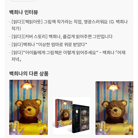
『장수탕 선녀님』으로 한국출판문화상과 창원아동문학상을 동시에
수상했다. 2018년에는 『알사탕』이 국제아동청도년도서협의회 어너
백희나
인터뷰
리스트((IBBY Honour List)
[읽다]
[책읽아웃] 그림책 작가라는 직업, 영광스러워요 (G. 백희나
작가)
[읽다]
[커버 스토리] 백희나, 즐겁게 읽어주면 그만입니다
[읽다]
백희나 “이상한 엄마로 위로 받았다”
[읽다]
“아이들에게 그림책은 이렇게 읽어주세요” - 백희나 『어제
저녁』
백희나
의 다른 상품