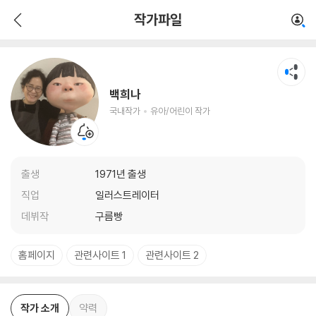
백희나
작가파일
국내작가
유아/어린이 작가
백희나
국내작가
유아/어린이 작가
출생
1971년 출생
직업
일러스트레이터
데뷔작
구름빵
홈페이지
관련사이트 1
관련사이트 2
작가 소개
약력