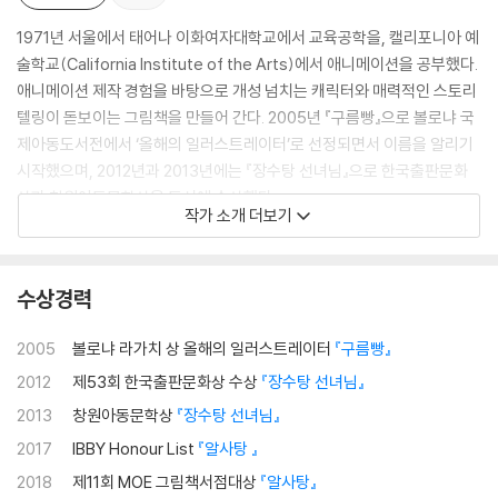
1971년 서울에서 태어나 이화여자대학교에서 교육공학을, 캘리포니아 예
술학교(California Institute of the Arts)에서 애니메이션을 공부했다.
애니메이션 제작 경험을 바탕으로 개성 넘치는 캐릭터와 매력적인 스토리
텔링이 돋보이는 그림책을 만들어 간다. 2005년 『구름빵』으로 볼로냐 국
제아동도서전에서 ‘올해의 일러스트레이터’로 선정되면서 이름을 알리기
시작했으며, 2012년과 2013년에는 『장수탕 선녀님』으로 한국출판문화
상과 창원아동문학상을 동시에 수상했다.
작가 소개 더보기
2018년에는 『알사탕』이 국제아동청도년도서협의회 어너리스트((IBBY
Honour List)에 선정되었고, 일본판 『알사탕 あめだま』으로 ‘제11회 M
수상경력
OE 그림책서점대상’을 수상했다. MOE 그림책서점대상은 일본 각지의 서
점에서 그림책 판매를 담당하는 직원 3천여 명이 직접 읽고 투표하여 뽑은
2005
볼로냐 라가치 상 올해의 일러스트레이터
『구름빵』
‘가장 팔고 싶은 그림책’에 주는 상이다. 이어 2019년에는 일본전국학교도
2012
제53회 한국출판문화상 수상
『장수탕 선녀님』
서관협회와 마이니치 신문사가 주관하는 ‘제24회 일본그림책대상’ 번역
그림책 부문과 독자상 부문을 동시에 수상했다. 이 중 독자상은 어린이와
2013
창원아동문학상
『장수탕 선녀님』
교사, 사서 교사, 그림책 관계자들의 투표로 결정되는 만큼 더욱 의미가 깊
2017
IBBY Honour List
『알사탕 』
다 하겠다.
2018
제11회 MOE 그림책서점대상
『알사탕』