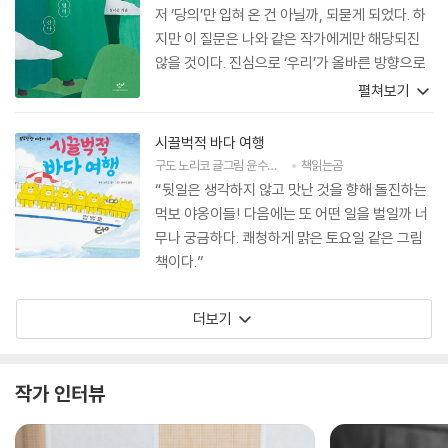
저 ‘당의’만 입혀 온 건 아닐까, 되묻게 되었다. 하
지만 이 질문은 나와 같은 작가에게만 해당되진
않을 것이다. 진심으로 ‘우리’가 올바른 방향으로
살아남기를 바란다면, 바로 지금! 우리 모두가 어
펼쳐보기
린이에 대해 다시 생각하고 움직여야 한다. 김지
은의 글은 아이들에게 초시계만 들이대며 달리게
시끌벅적 바다 여행
하던 우리의 중심을 단단히 바로잡아 준다. 잊혀
구도 노리코
글그림
윤수정
역
책읽는곰
가는 책의 무게를 상기시킨다. 『어린이는 멀리 간
“뒷일은 생각하지 않고 맛난 것을 향해 돌진하는
다』는 살아남기를 바라는 우리 모두에게 절실하
먹보 야옹이들! 다음에는 또 어떤 일을 벌일까 너
고도 소중한 책이다.
무나 궁금하다. 쾌청하게 맑은 토요일 같은 그림
책이다.”
더보기
작가 인터뷰