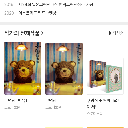
2019
제24회 일본그림책대상 번역그림책상·독자상
2020년에는 어린이책의 노벨상이라고 불리는 ‘아스트리드 린드그렌
상’을 수상하면서 세계에 널리 이름을 알렸다. 아스트리드 린드그랜상 선
2020
아스트리드 린드그렌상
정 위원회는 "백희나는 그림책이라는 매체를 재탄생시키고 있다. 백희나
의 매혹적인 그림책 세계는 우리를 사로잡고 놀라게 하고 즐겁게 하며 감
작가의 전체작품
동시킨다.”고 평했다. 백희나 작가의 작품은 한국 외에도 일본, 중국, 대만,
최신순
프랑스, 미국, 캐나다 등지에 소개되어 해외 팬을 늘려 가고 있다.
그동안 쓰고 그린 작품으로 『나는 개다』, 『이상한 손님』, 『알사탕』, 『이상
한 엄마』, 『꿈에서 맛본 똥파리』, 『장수탕 선녀님』,『삐약이 엄마』, 어제저
녁』, 『달 샤베트』, 『분홍줄』, 『북풍을 찾아간 소년』, 『구름빵』 등이 있다.
구멍청 [빅북]
구멍청
구멍청 + 해피버쓰데
이 세트
스토리보울
스토리보울
스토리보울