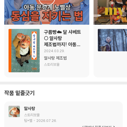
구름빵☁️ 달 샤베트
🌕 알사탕
제조법까지! 아동
문학계 노벨상
2024.03.29.
수상자에게
알사탕 제조법
동심이란? | 작가
스토리보울
백희나 | YES
meets
작품 밑줄긋기
알사탕
스토리보울
팅*벨
2026.07.26.