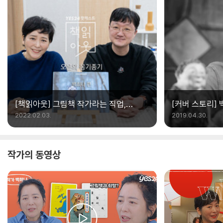
[책읽아웃] 그림책 작가라는 직업,
[커버 스토리]
영광스러워요 (G. 백희나 작가)
그만입니다
2022.02.03.
2019.04.30.
작가의 동영상