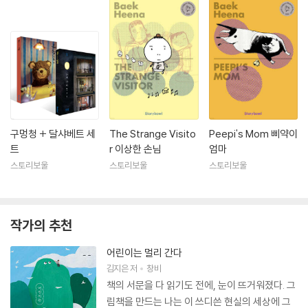
구멍청 + 달샤베트 세
The Strange Visito
Peepi's Mom 삐약이
트
r 이상한 손님
엄마
스토리보울
스토리보울
스토리보울
작가의 추천
어린이는 멀리 간다
김지은
저
창비
책의 서문을 다 읽기도 전에, 눈이 뜨거워졌다. 그
림책을 만드는 나는 이 쓰디쓴 현실의 세상에 그