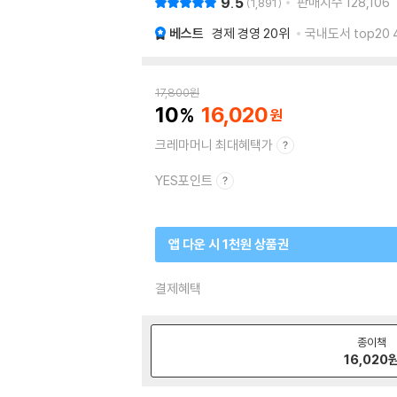
9.5
판매지수
128,106
1,891
베스트
경제 경영
20위
국내도서 top20 
17,800
원
10
16,020
크레마머니 최대혜택가
YES포인트
앱 다운 시 1천원 상품권
결제혜택
종이책
16,020