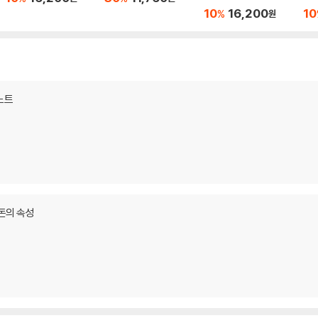
10
16,200
10
%
원
노트
돈의 속성