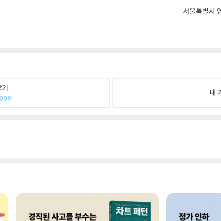
서울특별시 영
팔기
내 
100원