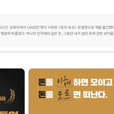
최신간. 유튜브에서 1,600만 명이 시청한 <돈의 속성> 완결편으로 책을 출간했
 것을 명료하게 풀었다. 하나의 인격체와 같은 돈, 그동안 내가 알던 돈에 관한 생각