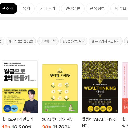
책소개
목차
저자 소개
관련분류
품목정보
책 속으
보
#다시보는2020
#올해의책
#금융문맹탈출
#돈구경시켜드릴게
월급으로 1억 만들기
2026 뿌미맘 가계부
웰씽킹 WEALTHINKI
월
NG
럼
10
16,200
30
11,760
%
%
원
원