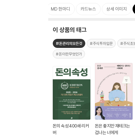
태그
특별 구성
MD 한마디
카드뉴스
상세 이미지
이 상품의 태그
#돈관리의모든것
#주식투자입문
#주식초
#돈이란무엇인가
돈의 속성 400쇄 리커
돈은 좋지만 재테크는
버
겁나는 너에게