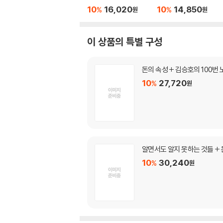
10
16,020
10
14,850
%
%
원
원
이 상품의 특별 구성
돈의 속성 + 김승호의 100번 
10
27,720
%
원
알면서도 알지 못하는 것들 + 
10
30,240
%
원