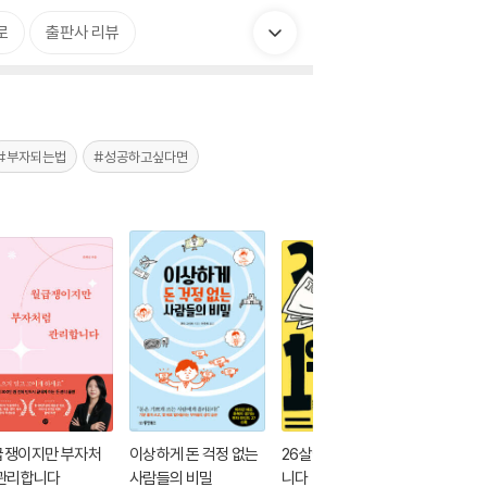
로
출판사 리뷰
#부자되는법
#성공하고싶다면
급쟁이지만 부자처
이상하게 돈 걱정 없는
26살에 1억을 모았습
오늘부터
 관리합니다
사람들의 비밀
니다
시다