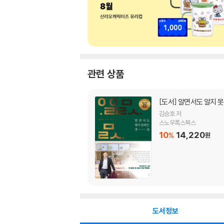
관련 상품
[도서]
알면서도 알지 
김승호 저
스노우폭스북스
10
14,220
%
원
도서정보