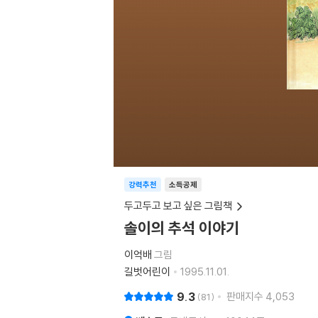
강력추천
소득공제
두고두고 보고 싶은 그림책
솔이의 추석 이야기
이억배
그림
길벗어린이
1995.11.01.
9.3
판매지수
4,053
81