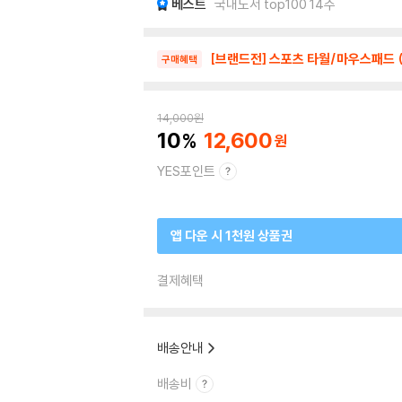
베스트
국내도서 top100 14주
[브랜드전] 스포츠 타월/마우스패드 
구매혜택
14,000
원
10
12,600
YES포인트
앱 다운 시 1천원 상품권
결제혜택
배송안내
배송비