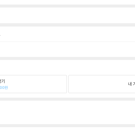
.
팔기
내 
000원