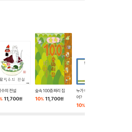
빙수의 전설
숲속 100층짜리 집
누가 내 머리에 똥쌌
장수탕 
어?
11,700
10
11,700
10
1
%
%
%
원
원
10
9,900
%
원