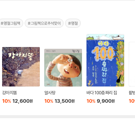
#명절그림책
#그림책으로추석맞이
#명절
강아지똥
알사탕
바다 100층짜리 집
팥
10
12,600
10
13,500
10
9,900
10
%
%
%
원
원
원