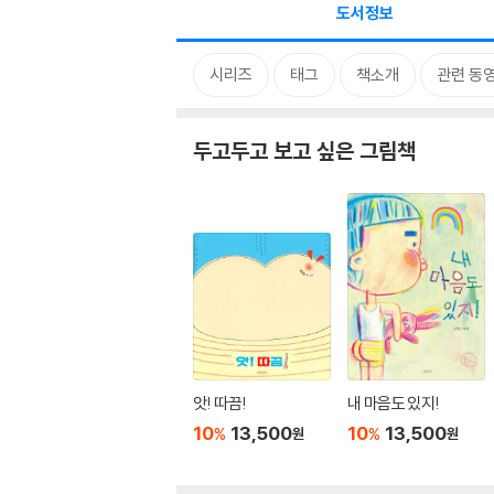
도서정보
시리즈
태그
책소개
관련 동
두고두고 보고 싶은 그림책
앗! 따끔!
내 마음도 있지!
10
13,500
10
13,500
%
%
원
원