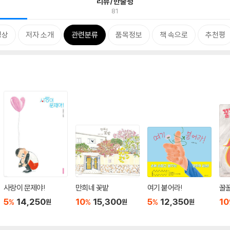
리뷰/한줄평
81
영상
저자 소개
관련분류
품목정보
책 속으로
추천평
사랑이 문제야!
만희네 꽃밭
여기 붙어라!
꿀
5
14,250
10
15,300
5
12,350
10
%
%
%
원
원
원