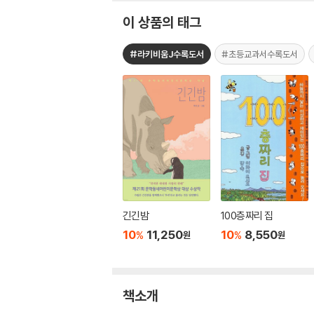
이 상품의 태그
#라키비움J수록도서
#초등교과서수록도서
긴긴밤
100층짜리 집
10
11,250
10
8,550
%
%
원
원
책소개