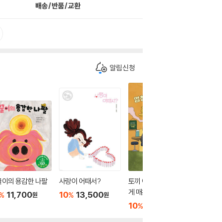
배송/반품/교환
알림신청
꿀이의 용감한 나팔
사랑이 어때서?
토끼 아저씨네 엄청나
엄마 미
게 매운 카레
11,700
10
13,500
10
1
%
%
%
원
원
10
12,600
%
원