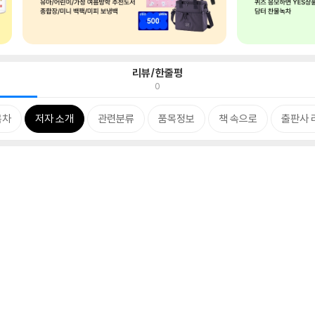
리뷰/한줄평
0
목차
저자 소개
관련분류
품목정보
책 속으로
출판사 