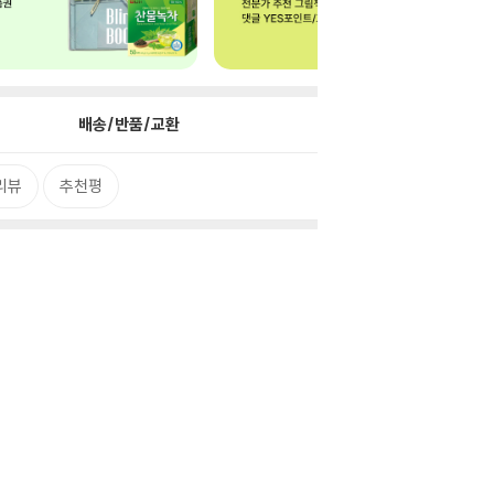
배송/반품/교환
리뷰
추천평