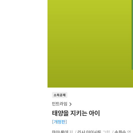
소득공제
민트라임
태양을 지키는 아이
개정판
마야 룬데
저
리사 아이사토
그림
손화수
역