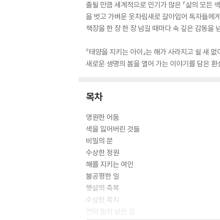
출될 만큼 세계적으로 인기가 많은 『삶의 모든 색
을 벗고 가벼운 옷차림새로 갈아입어 독자들에게
책장을 한 장 한 장 넘길 때마다 속 깊은 감동을
『태양을 지키는 아이』는 해가 사라지고 쉴 새 없
새로운 생명의 봄을 열어 가는 이야기를 담은 환상
목차
영원한 어둠
색을 잃어버린 것들
비밀의 문
수상한 정원
해를 지키는 여인
불공평한 일
햇살의 축복
수상한 쪽지
언덕 밑의 낡은 집