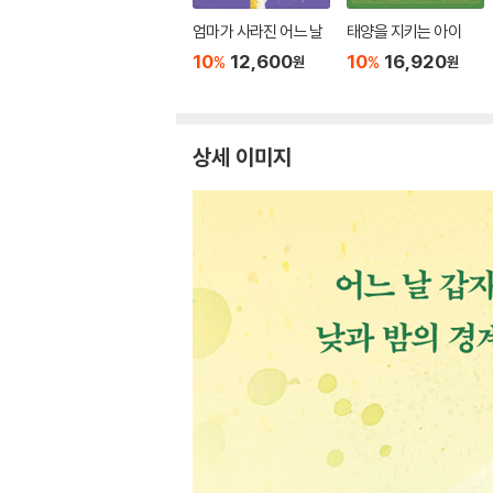
엄마가 사라진 어느 날
태양을 지키는 아이
10
12,600
10
16,920
%
%
원
원
상세 이미지