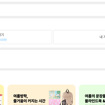
팔기
내 
200원