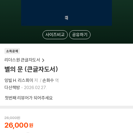
사이즈비교
공유하기
소득공제
리더스원 큰글자도서
별의 문 (큰글자도서)
잉빌 H. 리스회이
저
손화수
역
다산책방
2026.02.27.
첫번째 리뷰어가 되어주세요
26,000
원
26,000