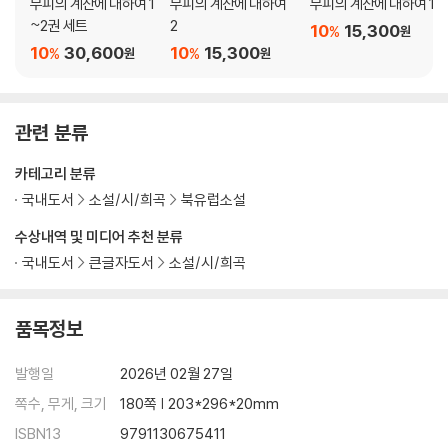
부피의 계산에 대하여 1
부피의 계산에 대하여
부피의 계산에 대하여 1
~2권 세트
2
10
15,300
%
원
10
30,600
10
15,300
%
%
원
원
관련 분류
카테고리 분류
국내도서
소설/시/희곡
북유럽소설
수상내역 및 미디어 추천 분류
국내도서
큰글자도서
소설/시/희곡
품목정보
발행일
2026년 02월 27일
쪽수, 무게, 크기
180쪽 | 203*296*20mm
ISBN13
9791130675411