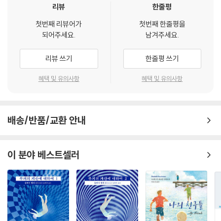
-뉴욕타임즈
리뷰
한줄평
첫번째 리뷰어가
첫번째 한줄평을
“역경과 희망이 절묘하게 어우러진 매혹적인 크리스마스 이야기.”
되어주세요.
남겨주세요.
-월스트리트 저널
리뷰 쓰기
한줄평 쓰기
세상의 비정, 어른들의 그늘, 그리고 슬픔을
너무도 일찍 마주해야 했던 열 살 소녀 로냐의 아름다운 겨울
혜택 및 유의사항
혜택 및 유의사항
오래전부터 노동자, 저소득층, 이민자들이 살아온 동네, 노르웨이 퇴위엔.
가난과 범죄, 약물 문제로 위험한 동네라는 낙인이 깔린 곳이다. 주민들은
배송/반품/교환 안내
서로를 의지하며 살아가지만, 한겨울에도 오픈카를 타고 다니는 이들이 동
시에 존재하는 자본주의의 얼굴이 가장 선명하게 드러나는 곳이기도 하다.
『별의 문』은 퇴위엔의 오래된 아파트에 사는 열 살 소녀 로냐의 시선으로
이 분야 베스트셀러
이야기가 펼쳐진다. 언니 멜리사, 알코올 중독자 아버지와 함께 사는 로냐
의 집 안은 냉기가 돌고 냉장고는 텅 비어 있다. 로냐의 유일한 꿈은 집에
크리스마스트리를 장만해 언니와 함께 조용히 불을 밝히는 것이지만, 아버
지는 술집에 가느라 어렵게 얻은 일자리마저 잃는다.
아버지를 대신해 자매는 어린 나이에 가족의 생계와 감정까지 돌보는 어른