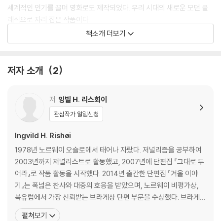
세계적인 인기를 끌며 영화로도 제작되었다. 우리 시대의 새로운 모던 클
래식으로 자리 잡은 작품이다.
책소개 더보기
리더스원의 큰글자도서는 글자가 작아 독서에 어려움을 겪는 모든 분들에
게 편안한 독서 환경을 제공하기 위해 ‘글자 크기’와 ‘줄 간격’을 일반 단행
본보다 ‘120%~150%’ 확대한 책입니다. 시력이 좋지 않거나 글자가 작아
저자 소개
2
답답함을 느끼는 분들에게 책 읽기의 즐거움을 되찾아 드리고자 합니다.
저
잉빌 H. 리스회이
관심작가 알림신청
Ingvild H. Rishøi
1978년 노르웨이 오슬로에서 태어나 자랐다. 저널리즘을 공부하여
2003년까지 저널리스트로 활동했고, 2007년에 단편집 『그대로 두
어라』로 작품 활동을 시작했다. 2014년 출간한 단편집 『겨울 이야
기』는 폭넓은 찬사와 대중의 호응을 받았으며, 노르웨이 비평가상,
북유럽에서 가장 신뢰받는 브라게상 단편 부문을 수상했다. 브라게상
에서는 성인소설 부문의 후보로 오르기도 했는데 한 작품이 두 부문
펼쳐보기
에 동시에 노미네이트된 것은 사상 최초였다. 2021년 출간한 리스회