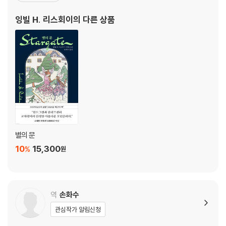
이의 첫 장편소설 『별의 문』은 노르웨이·스웨덴·덴마크에서 동시 출
잉빌 H. 리스회이
의 다른 상품
간되어 세 나라 모두에서 뜨거운 호평을 받으
별의 문
10
15,300
%
원
역
손화수
관심작가 알림신청