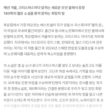
매년 겨울, 크리스마스마다 읽히는 새로운 모던 클래식 등장
180쪽의 짧은 소설을 환히 밝히는 희망의 빛
북유럽에서 가장 떠오르는 베스트셀러 직가 잉빌 H. 리스회이의『별의 문』
이 마침내 국내에 출간되었다. 출간과 동시에 노르웨이에서 모던 클래식에
반열에 오르며, 북유럽에서 겨울마다 읽히는 크리스마스 이야기로 자리매
김했다. 자국에서는 아스트리드 린드그렌, 안데르센, 찰스 디킨스와 견주
어지는 작가는 이 작품 출간 후 2024년 스웨덴 한림원 도블로상을 수상하
며 노르웨이를 대표하는 문학적 목소리임을 증명했다.
이 소설은 열 살 소녀 로냐가 크리스마스를 앞두고 보내는 슬프고도 아름
다운 겨울 이야기를 펼쳐 보인다. 고난과 역경 속에서도 기적을 믿는 어린
이의 순수한 마음과 시선으로 세상의 비정과 균열을 더욱 선명히 그려낸
다. 브라게상 단편 부문을 수상하며‘단편의 거장’이라는 찬사를 받는 작가
의 첫 장편소설로, 180쪽이라는 간결한 분량으로 우리가 잊고 있던 희망
을 상기시킨다. 앉은 자리에서 단숨에 읽어버린 뒤 마지막 장을 덮고 나면
마음이 오래도록 벅차오른다. 두아 리파, 오프라 윈프리, 뉴욕타임즈 등 유
수의 인물과 매체의 추천을 받은 것은 물론 31개국에 판권이 수출되어 전