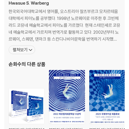
Hwasue S. Warberg
한국외국어대학교에서 영어를, 오스트리아 잘츠부르크 모차르테움
대학에서 피아노를 공부했다. 1998년 노르웨이로 이주한 후 크빈헤
라드 코뮤네 예술학교에서 피아노를 가르쳤다. 현재 스테인셰르 코뮤
네 예술학교에서 가르치며 번역가로 활동하고 있다. 2002년부터 노
르웨이, 스웨덴, 덴마크 등 스칸디나비아문학을 번역하기 시작했다.
2012년에는 노르웨이번역인협회 회원(MNO)이 되었고, 2012년과
펼쳐보기
2014년에 노르웨이문학번역원(NORLA)에서 수여하는 번역가상
을 받았다. 2019년 한·노 수교 60주년을 즈음하여 노르웨이 왕실에
손화수
의 다른 상품
서 수여하는 감사장을 받았고, 2021년에는 스타인셰