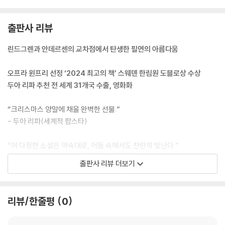
출판사 리뷰
린드그렌과 안데르센의 교차점에서 탄생한 필연의 아름다움
오프라 윈프리 선정 ‘2024 최고의 책’ 스웨덴 한림원 도블로상 수상
두아 리파 추천 전 세계 31개국 수출, 영화화
“크리스마스 양말에 채울 완벽한 선물.”
- 두아 리파(세계적 팝스타)
“이 다정한 소설은 약속대로, 어둠 속에서도 찬란히 빛난다.”
- 오프라 윈프리
출판사 리뷰 더보기
“나는 이 작품이 많은 이들의 마음을 어루만질 것이라 확신한다.”
-더글라스 스튜어트(소설가, 부커상 수상자)
리뷰/한줄평
0
“감동으로 빚어진 작은 보석.”