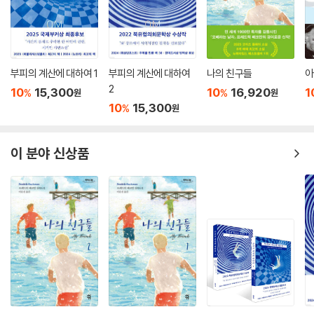
의 자리에 선다. 자매는 마땅히 받아야 할 돌봄의 부재 속에서 아버지 대신
크리스마스트리 가판대에 서고, 자신들의 꿈인 트리를 팔며 희망과 가난의
아슬한 경계를 오간다. 어른들은 불법 아동노동을 하는 자매가 아동보호시
설에 끌려가지 않도록 눈감는다. 사회의 보호망에 지금의 행복마저 빼앗길
부피의 계산에 대하여 1
부피의 계산에 대하여
나의 친구들
아
까 봐 아버지를 지키고 싶은 마음과 그 아버지 때문에 언제 무너질지 모르
2
10
15,300
10
16,920
1
%
%
원
원
는 삶을 견뎌야 하는 두려움이 로냐의 겨울을 끝없이 흔든다. 하지만 너무
10
15,300
%
원
도 일찍 마주한 세상의 비정, 슬픔 앞에서 로냐는 그것이 헛된 희망일지라
도 꿈꾸기를 멈추지 않는다. 아버지가 중독에서 벗어나 예전처럼 다정한
사람으로 돌아오기를, 언니와 함께 크리스마스트리를 장식하기를 소망한
이 분야 신상품
다. 갖은 고난 앞에서도 희망을 품고 서로를 포기하지 않고 돌보고 사랑하
려고 하는 점이 이 작품을 슬프고도 아름답게 한다. 가장 어두운 밤에도 빛
나는 별과 같던 로냐의 꿈은 여느 희망들처럼 산산이 부서지게 될까, 아니
면 기적처럼 눈부신 빛을 발하게 될까.
우리는 무엇을 기꺼이 바라보며 어떤 것에 차라리 눈을 감는가
아무것도 갖지 못한 자매가 보여주는 세상의 균열, 잃어버린 선의
“크리스마스 양말에 채울 완벽한 선물.”세계적 팝스타 두아 리파가 자신이