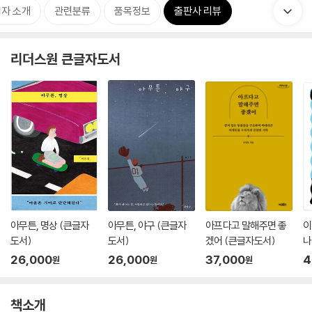
자 소개
관련분류
품목정보
출판사 리뷰
리더스원 큰글자도서
아무튼, 명상 (큰글자
아무튼, 야구 (큰글자
아프다고 말해주면 좋
이
도서)
도서)
겠어 (큰글자도서)
나
26,000
26,000
37,000
4
원
원
원
책소개