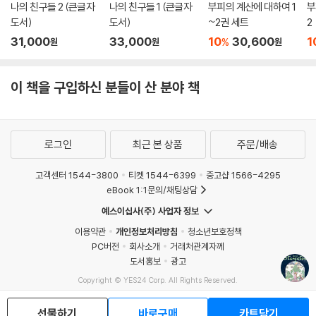
운영하는 북클럽에서 이 책을 추천한 말이다. 눈부시도록 하얗게 빛나는
나의 친구들 2 (큰글자
나의 친구들 1 (큰글자
부피의 계산에 대하여 1
부
겨울 풍경, 고난 속에서도 꺼지지 않는 희망, 한 인생을 구원하는 낯선 선의
도서)
도서)
~2권 세트
2
와 가족을 향한 사랑까지 크리스마스 소설의 모든 요소를 갖춘 책이다. 하
31,000
33,000
10
30,600
1
%
원
원
원
지만 청소년이나 어린이가 읽을 만한 이야기라고 결코 속단하지 말 것. 이
책은 결코 뻔하지 않으며 성인의 눈에만 적합한 충격적인 장면도 다수 펼
이 책을 구입하신 분들이 산 분야 책
쳐진다. 『별의 문』은 반짝이는 장식과 해피엔딩으로 반드시 이어지는 여느
동화와 달리 실업, 가난, 중독 등의 어두운 현실을 외면하지 않는다. 가족과
신앙, 연대의 상징이었던 본래의 크리스마스가 아니라 각종 쇼핑, 소비주
의가 폭발하는 현실적 크리스마스를 다룸으로써, 그 한가운데서 아무것도
로그인
최근 본 상품
주문/배송
갖지 못하는 자매가 느끼는 소외감과 시선의 대조를 통해 우리가 사는 세
계의 균열을 선명히 드러낸다. 또한 알코올 중독, 방임 등 책임을 다하지 못
고객센터 1544-3800
티켓 1544-6399
중고샵 1566-4295
하는 어른과 작동하지 않는 제도 사이에서 아이들이 스스로 어른의 자리를
eBook 1:1문의/채팅상담
메우고, 서로를 부여잡는 모습은 우리가 그동안 애써 보지 않았던 현실을
예스이십사(주) 사업자 정보
정면으로 마주하게 만든다. 그러나 작은 기쁨은 살아 있고 크리스마스의
이용약관
개인정보처리방침
청소년보호정책
기적은 여전히 일어나는 법. 가혹한 현실에 무너질 것 같을 때면 전혀 예상
PC버전
회사소개
거래처관계자께
치 못한 곳에서 작은 친절과 선의가 찾아오고 다시 살아갈 힘을 낸다. 노르
도서홍보
광고
웨이의 권위 있는 문학 평론가 아스트리 포스볼은 이 소설을 두고 이렇게
Copyright © YES24 Corp. All Rights Reserved.
말한다.“인간의 선함을 향한 믿음에 빛을 비춰주는 작품이다.”이 소설이
MATOM1
끝내 건네는 것은 완전히 끊어지지 않는 돌봄과 연대가 품은 가능성, 끈질
선물하기
바로구매
카트담기