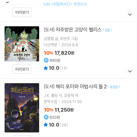
tvN <비밀독서단> 추천도서
미리보기
저주받은 고양이 펠리스
[도서]
[
]
양장
김명철
글
최연주
그림
다산책방
2026.8.8.
10
17,820
%
원
990원
10.0
(
13
)
미리보기
해리 포터와 마법사의 돌 2
[도서]
[
]
개정판
J.K. 롤링
저
강동혁
역
문학수첩
2024.11.20.
10
11,250
%
원
620원
10.0
(
29
)