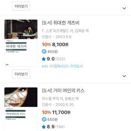
미리보기
위대한 개츠비
[도서]
F. 스콧 피츠제럴드
저
김욱동
역
민음사
2003.5.6.
10
8,100
%
원
450원
9.0
(
522
)
tvN <비밀독서단> 추천도서
미리보기
거미 여인의 키스
[도서]
마누엘 푸익
저
송병선
역
민음사
2000.6.30.
10
11,700
%
원
650원
8.9
(
199
)