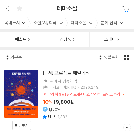
테마소설
국내도서
소설/시/희곡
테마소설
분야 선택
베스트
신상품
스테디
기본순
품절포함
프로젝트 헤일메리
[도서]
앤디 위어
저
강동혁
역
알에이치코리아(RHK)
2026.2.19.
[이달의 책 8월] 산리오캐릭터즈 유리컵 (포인트 차감)
10
19,800
%
원
1,100원
9.7
(
1,382
)
미리보기