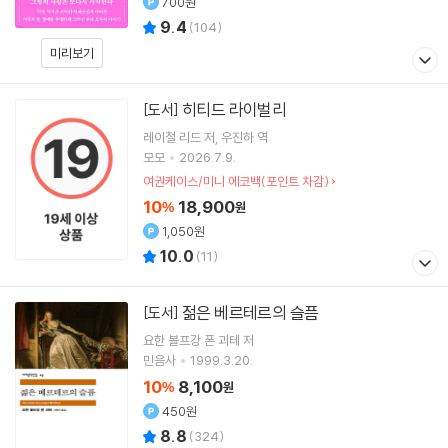
700원
9.4
(
104
)
미리보기
히티드 라이벌리
[도서]
레이철 리드
저
우진하
역
모모
2026.7.9.
여권케이스/미니 에코백(포인트 차감)
10
18,900
%
원
1,050원
10.0
(
11
)
젊은 베르테르의 슬픔
[도서]
요한 볼프강 폰 괴테
저
민음사
1999.3.20.
10
8,100
%
원
450원
8.8
(
324
)