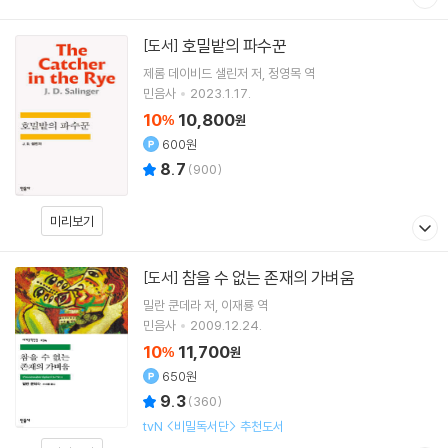
호밀밭의 파수꾼
[도서]
제롬 데이비드 샐린저
저
정영목
역
민음사
2023.1.17.
10
10,800
%
원
600원
8.7
(
900
)
미리보기
참을 수 없는 존재의 가벼움
[도서]
밀란 쿤데라
저
이재룡
역
민음사
2009.12.24.
10
11,700
%
원
650원
9.3
(
360
)
tvN <비밀독서단> 추천도서