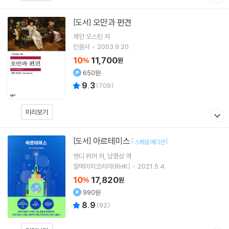
오만과 편견
[도서]
제인 오스틴
저
민음사
2003.9.20.
10
11,700
%
원
650원
9.3
(
709
)
미리보기
아르테미스
[도서]
[
]
스페셜 에디션
앤디 위어
저
남명성
역
알에이치코리아(RHK)
2021.5.4.
10
17,820
%
원
990원
8.9
(
92
)