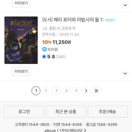
미리보기
해리 포터와 마법사의 돌 1
[도서]
[
]
개정판
J.K. 롤링
저
강동혁
역
문학수첩
2024.11.20.
10
11,250
%
원
620원
9.8
(
240
)
미리보기
1
2
3
4
5
로그인
최근 본 상품
주문/배송
고객센터 1544-3800
티켓 1544-6399
중고샵 1566-4295
eBook 1:1문의/채팅상담