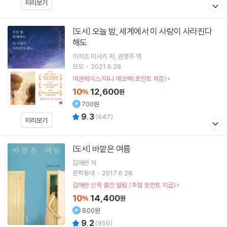
미리보기
오늘 밤, 세계에서 이 사랑이 사라진다
[도서]
해도
이치조 미사키
저
권영주
역
모모
2021.6.28.
여권케이스/미니 에코백(포인트 차감)
10
12,600
%
원
700원
9.3
(
647
)
미리보기
바깥은 여름
[도서]
김애란
저
문학동네
2017.6.28.
김애란 신작 출간 알림 (추첨 포인트 지급)
10
14,400
%
원
800원
9.2
(
950
)