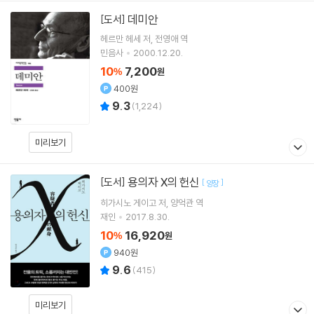
데미안
[도서]
헤르만 헤세
저
전영애
역
민음사
2000.12.20.
10
7,200
%
원
400원
9.3
(
1,224
)
미리보기
용의자 X의 헌신
[도서]
[
]
양장
히가시노 게이고
저
양억관
역
재인
2017.8.30.
10
16,920
%
원
940원
9.6
(
415
)
미리보기