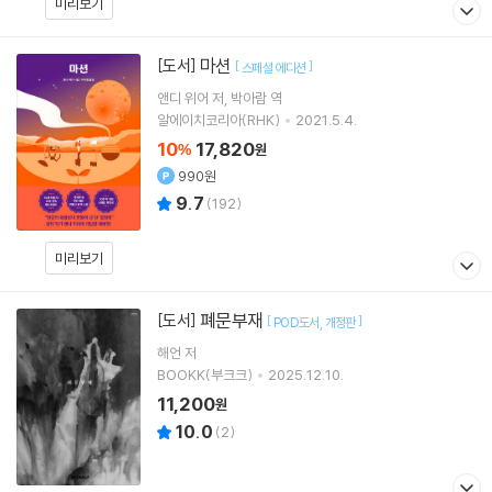
미리보기
마션
[도서]
[
]
스페셜 에디션
앤디 위어
저
박아람
역
알에이치코리아(RHK)
2021.5.4.
10
17,820
%
원
990원
9.7
(
192
)
미리보기
폐문부재
[도서]
[
]
POD도서
개정판
해언
저
BOOKK(부크크)
2025.12.10.
11,200
원
10.0
(
2
)