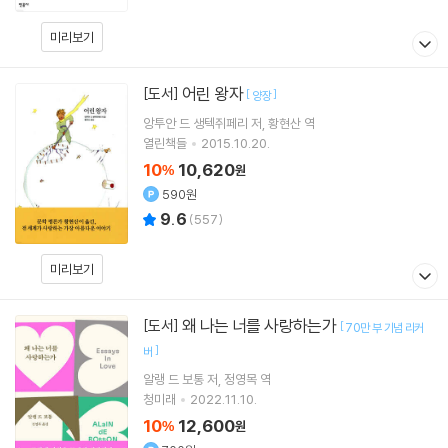
미리보기
어린 왕자
[도서]
[
]
양장
앙투안 드 생텍쥐페리
저
황현산
역
열린책들
2015.10.20.
10
10,620
%
원
590원
9.6
(
557
)
미리보기
왜 나는 너를 사랑하는가
[도서]
[
70만 부 기념 리커
]
버
알랭 드 보통
저
정영목
역
청미래
2022.11.10.
10
12,600
%
원