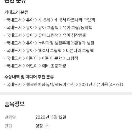
관련 분류
카테고리 분류
국내도서
유아
4-6세
4-6세 다른나라 그림책
국내도서
유아
유아 그림책
유아 그림/동화책
국내도서
유아
유아 그림책
유아 창작동화
국내도서
유아
누리과정 생활주제
환경과 생활
국내도서
유아
100세 그림책
다른나라 그림책
국내도서
어린이
어린이 문학
그림책
국내도서
어린이
예비 초등학생
수상내역 및 미디어 추천 분류
국내도서
행복한아침독서/책둥이 추천
2021년
유아용(4-7세)
품목정보
발행일
2020년 11월 12일
판형
양장