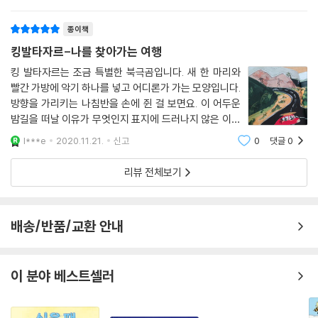
이 발타자르가 되어 보기로 했습니다. 자유, 그리움, 본연
의 자리
놀랍도록 아름다운 색채와 구성력 가득한 드로잉으로 완성한 그림책 킹 발
종이책
타자르는, 크리스틴 심즈의 첫 번째 그림책입니다. 과슈, 수채화, 잉크, 크
킹발타자르-나를 찾아가는 여행
래용으로 화면을 가득 채운 대자연의 풍경은, 독자를 압도하고 있습니다.
작가는 자유의 길을 걷기 시작하는 서커스 곰 발타자르를 통해, 섬세하고
킹 발타자르는 조금 특별한 북극곰입니다. 새 한 마리와
빨간 가방에 악기 하나를 넣고 어디론가 가는 모양입니다.
간결한 글로, 존재와 정체성의 이야기를 깊고 잔잔하게 전달하고 있습니
방향을 가리키는 나침반을 손에 쥔 걸 보면요. 이 어두운
다.
밤길을 떠날 이유가 무엇인지 표지에 드러나지 않은 이야
기가 더 알고 싶어 궁금했습니다. 발타자르는 바이올린
“발타자르와 나는 비슷한 여행을 하고 있다는 느낌이 든다.
l***e
2020.11.21.
신고
0
댓글
0
을 연주하는세계 최고의 북극곰이에요. 어느 날 밤,발타
이 책이 세상 밖으로 나가 겪게 될 모든 새로운 모험은, 나에게도 새로운 모
자르는 풀려나게 되었어요.
리뷰 전체보기
험이기 때문이다”
-크리스틴 심즈
배송/반품/교환 안내
이 분야 베스트셀러