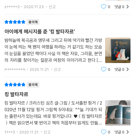
님이 번역을 하셨네요.나침반을 손에 쥐고 있는 것을 보니
즐거웠고, 두렵고, 외롭기도 하였습니다. 작은 서커스 천막을 벗어나, 낯설
s*****3
2020.11.23.
신고
0
댓글
0
어디론가 여행을 떠날 것 같아요.함께 들어가 보실래
은 세상의 길을 걷기 시작하고, 갈림길을 선택하고, 새로운 곳에 도착하고,
요? 줄거리 발타자르
또다시 떠나온 긴 여정의 시간은, 발타자르에게 수많은 선택의 순간을 경
종이책
험하게 하였습니다,
아이에게 메시지를 준 '킹 발타자르'
밤하늘에 북극곰과 앵무새 그리고 뒤에 악기와 빨간 가방
자유는 발타자르를 방황하게 만들었습니다. 방황은 발타자르에게 선택할
이 눈에 띄는 책 왠지 여행을 하려는 거 같기도 하는 모습
수 있는 시간을 선물하였습니다. 그리고 스스로에게 진정한 자신의 자아에
이 눈길을 끓었던 책이다.사실 이 책은 자유, 그리움, 본연
대해 질문하게 하였습니다. 그리고 그 질문들은 발타자르를 본연의 자리로
의 자리를 찾아가는 질문과 여정의 이야기라고 한다.[발
이끌었습니다.
타자르는 바이올린을 연주하는 세계 최고의 북극곰이에
l*********l
2020.11.21.
신고
0
댓글
0
요.]이 책의 주인공은 발타자르로 발타자르의 일생을 볼
발타자르에게 자유란, 본연의 자리로 찾아 떠난, 긴 여정의 시간, 그리고
수가 있어요 그림만 보고 아이에게 '그림만
종이책
그 시간동안의 선택과 결정, 과정의 모습을 뜻하는 것일지도 모릅니다. 처
음 환경운동가들에게서 주어진 것은 자유가 아닌, 자유로울 수 있는 기회
킹 발타자르
였던 것이죠. 그림책속 발타자르처럼 우리도 수많은 길을 선택하고, 결정
킹 발타자르 / 크리스틴 심즈 글·그림 / 도서출판 핑거 / 2
하며 자신의 자리를 찾아 살아가고 있습니다. 진정 자유롭고 편안할 수 있
020년 11월 12일 핑거 그림책 5이네요. ^^늘 기대가 되
는, 마음속 그리움의 자리가 존재하는, 이 세상 어딘가를 찾아서요.
는 출판사가 있는데요. 바로 핑거입니다. ♥＜킹 발타자르
＞책은 읽으면서 몇 번이고 책의 처음부터 읽게도 만들었
자연을 담아낸 아름다운 색채, 간결한 글에 담긴 삶의 서사.
다가 오랜 시간 한곳에서 머물게도 했는데요.결국 제 자신
1***3
2020.11.21.
신고
0
댓글
0