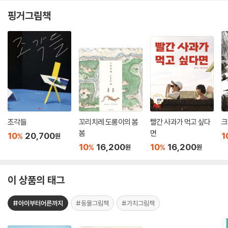
핑거그림책
조각들
꼬리치레 도롱이의 봄
빨간 사과가 먹고 싶다
크
봄
면
10
20,700
1
%
원
10
16,200
10
16,200
%
%
원
원
이 상품의 태그
#아이부터어른까지
#동물그림책
#가치그림책