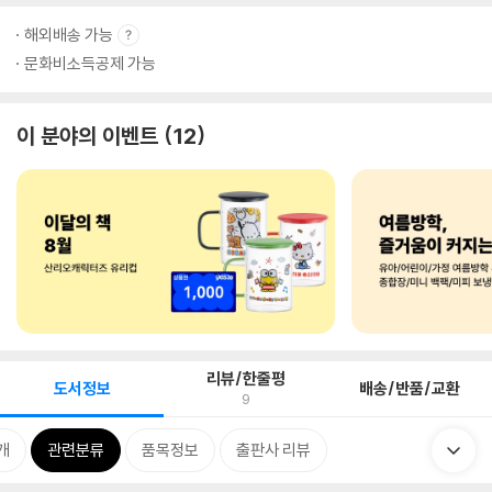
해외배송 가능
문화비소득공제 가능
이 분야의 이벤트
12
리뷰/한줄평
도서정보
배송/반품/교환
9
개
관련분류
품목정보
출판사 리뷰