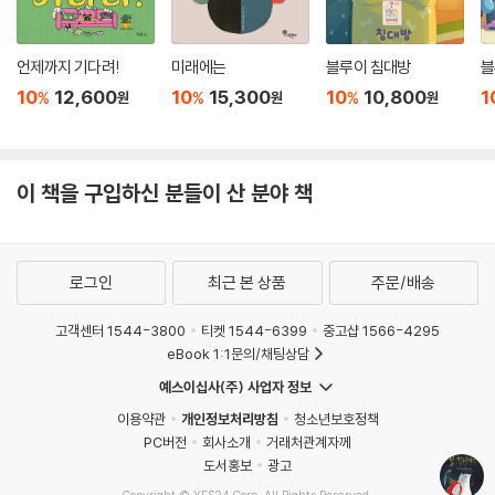
언제까지 기다려!
미래에는
블루이 침대방
블
10
12,600
10
15,300
10
10,800
1
%
%
%
원
원
원
이 책을 구입하신 분들이 산 분야 책
로그인
최근 본 상품
주문/배송
고객센터 1544-3800
티켓 1544-6399
중고샵 1566-4295
eBook 1:1문의/채팅상담
예스이십사(주) 사업자 정보
이용약관
개인정보처리방침
청소년보호정책
PC버전
회사소개
거래처관계자께
도서홍보
광고