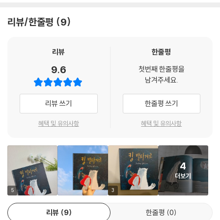
쳐집니다.
리뷰/한줄평
9
그동안 살아온 서커스를 떠나, 발타자르는 길을 걷기 시작합니다. 처음 갖
게 된 자유와, 처음 걷게 된 세상의 길은, 발타자르에게 새로운 질문을 하고
있습니다. 그것은 어디로 가야 할지, 무엇을 원하는지, 진정한 나의 자리가
리뷰
한줄평
어디인지의 질문이었죠. 스스로에게 질문을 하는 발타자르의 마음속에는
9.6
첫번째 한줄평을
알 수 없는 그리움이 남아있습니다. 발타자르는 마음속 그리움이 향하는
남겨주세요.
곳을 찾아, 길고 긴 여행을 시작합니다. 그 그리움의 장소는 발타자르만이
찾을 수 있는 곳이었죠. 처음 찾아가는 마음속 그리움의 자리, 발타자르가
리뷰 쓰기
한줄평 쓰기
진정 가고 싶은 곳은 어디일까요? 발타자르는 그곳을 찾을 수 있을까요?
혜택 및 유의사항
혜택 및 유의사항
발타자르는 이제 어디로 가야 할까요?
발타자르는 걷고 또 걸어갑니다. 길을 걷다 보면 나오는 갈림길에서, 발타
4
자르는 오래된 친구와 작별 인사를 하기도 합니다. 서로의 길을 가기 위해
더보기
아쉬운 이별을 선택해야 하는 순간이었죠. 혼자만의 길을 걸어가는 발타자
르는 스스로에게 끈임 없는 질문을 합니다. 새로운 장소에 도착해서도, 새
5
3
로운 친구들을 만나면서도요. 진정한 나의 자리에 대한 생각과 질문은 발
리뷰
9
한줄평
0
타자르를 계속해서 걸어가게 합니다. 발타자르의 뒤로, 세상의 광활한 풍