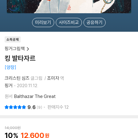
미리보기
사이즈비교
공유하기
소득공제
핑거그림책
킹 발타자르
양장
크리스틴 심즈
글그림
조미자
역
핑거
2020.11.12.
원서
Balthazar The Great
9.6
판매지수
12
9
14,000
원
10
12,600