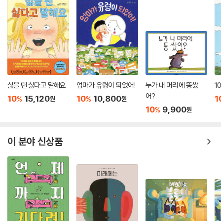
싫을 땐 싫다고 말해요
엄마가 유령이 되었어!
누가 내 머리에 똥쌌
1
어?
10
15,120
10
10,800
1
%
%
원
원
10
9,900
%
원
이 분야 신상품