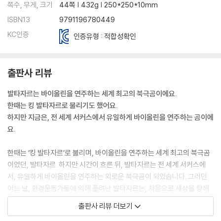
쪽수, 무게, 크기
44쪽 | 432g | 250*250*10mm
ISBN13
9791196780449
KC인증
인증유형 : 적합성확인
출판사 리뷰
발타자르는 바이올린을 연주하는 세계 최고의 북극곰이에요.
한때는 킹 발타자르로 불리기도 했어요.
하지만 지금은, 전 세계 서커스에서 유일하게 바이올린을 연주하는 곰이에
요.
한때는 ‘킹 발타자르’로 불리며, 바이올린을 연주하는 세계 최고의 북극곰
이었던, 발타자르. 하지만 시간이 흐른 뒤, 발타자르는 전 세계 서커스에
서, 유일하게 바이올린을 연주하는 외로운 북극곰이 되었습니다. 그러던
어느 날, 환경운동가들에 의해 풀려난 발타자르는, 처음으로 세상을 향해
길고 긴 여행을 시작합니다. 처음 가져보는 자유는 설레고 두려운 것이었
출판사 리뷰 더보기
습니다. 낯선 자유만큼이나 거대하고 망막한 세상이 발타자르의 눈앞에 펼