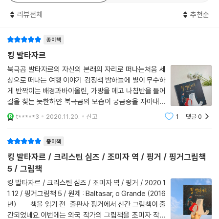
경이 이어집니다. 그리고 그 광활한 풍경 속, 자신의 자리를 찾아 걸어가는
리뷰전체
추천순
작은 발타자르의 모습이 보입니다. 사막의 밤하늘, 별빛이 반짝이고, 별들
은 차가운 눈이 되어 내리기도 합니다.
종이책
힘든 여정 속, 발타자르는 잠시 떠나온 서커스를 생각합니다. 서커스 곰으
킹 발타자르
로 살아온 오랜 시간 동안에, 그리운 것은 오직, 함께 연주를 하였던 친구들
북극곰 발타자르의 자신의 본래의 자리로 떠나는처음 세
과의 추억뿐입니다. 발타자르는 다시, 덩그러니 세상 속에 홀로 남겨진 자
상으로 떠나는 여행 이야기 검정색 밤하늘에 별이 무수하
신의 모습도 바라봅니다. 지나온 길도, 앞으로 가야 할 길도 사라져 버린 듯
게 반짝이는 배경과바이올린, 가방을 메고 나침반을 들어
한 두려움과 망막함은 발타자르를 더욱더 지치게 합니다.
길을 찾는 듯한하얀 북극곰의 모습이 궁금증을 자아내는
표지이다. 한때 킹 발타자르라 불렸던 밭타자르는 바이
t*****3
2020.11.20.
신고
1
댓글
0
올린을 연주하는 세계 최고의 북극곰이였어요. 하지만,
낯설은 길, 두렵고 외로운 길, 그리고 즐거운 길.
지금은 유일하게 서커스에서 바이올린을
자유, 그리움, 본연의 자리를 찾아가는 질문과 여정의 이야기.
종이책
킹 발타자르 / 크리스틴 심즈 / 조미자 역 / 핑거 / 핑거그림책
“이 이야기는 진정한 자유를 얻기 위해 포기하지 않는 곰의 이야기다. 심지
5 / 그림책
어 그곳이 서커스 안의 우리일지라도, 안락한 곳을 떠나, 광활한 세상 속 자
신의 자리를 찾는 것이 쉽다고 누가 말할 수 있겠는가?”
킹 발타자르 / 크리스틴 심즈 / 조미자 역 / 핑거 / 2020.1
1.12 / 핑거그림책 5 / 원제 : Baltasar, o Grande (2016
- 가브리엘 루렌소, visao
년) 책을 읽기 전 출판사 핑거에서 신간 그림책이 출
간되었네요.이번에는 외국 작가의 그림책을 조미자 작가
자신의 자리를 찾아가는 발타자르의 여정은. 때로는 낯설었으며, 때로는