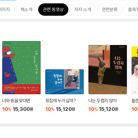
이미지
책소개
관련 동영상
저자 소개
관련분류
품목
너와 등을 맞대면
윗집에 누가 살까?
나는 두렵지 않아
들켰
10
15,300
10
15,120
10
15,120
10
%
%
%
원
원
원