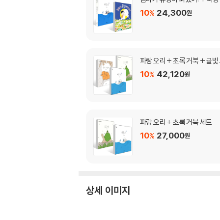
10
24,300
%
원
파랑 오리 + 초록 거북 + 귤빛
10
42,120
%
원
파랑 오리 + 초록 거북 세트
10
27,000
%
원
상세 이미지