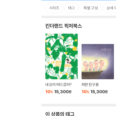
시리즈
태그
특별 구성
상세 
킨더랜드 픽처북스
내 오이 어디 갔어?
파란 친구 몽
10
15,300
10
15,300
%
%
원
원
이 상품의 태그