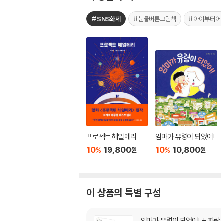
#SNS화제
#눈물버튼그림책
#아이부터어
프로젝트 헤일메리
엄마가 유령이 되었어!
10
19,800
10
10,800
%
%
원
원
이 상품의 특별 구성
엄마가 유령이 되었어! + 파랑