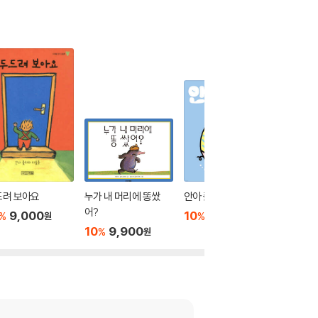
드려 보아요
누가 내 머리에 똥쌌
안아 줄게
재미있는
어?
9,000
10
11,700
10
1
%
%
%
원
원
10
9,900
%
원