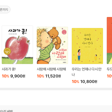
른까지
사과가 쿵!
사랑해 사랑해 사랑해
우리는 언제나 다시 만
두
나
10
9,900
10
11,520
10
%
%
원
원
10
10,800
%
원
 오리 세트