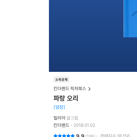
소득공제
킨더랜드 픽처북스
파랑 오리
양장
릴리아
글그림
킨더랜드
2018.01.02.
9.9
판매지수
18,156
108