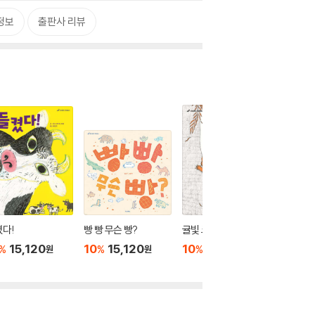
정보
출판사 리뷰
다!
빵 빵 무슨 빵?
귤빛 코알라
니나의 
15,120
10
15,120
10
15,120
10
1
%
%
%
%
원
원
원