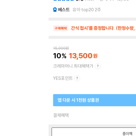
베스트
유아 top20 2주
간식 접시'를 증정합니다. (한정수량,
구매혜택
15,000
원
10
13,500
크레마머니 최대혜택가
YES포인트
앱 다운 시 1천원 상품권
결제혜택
종이책