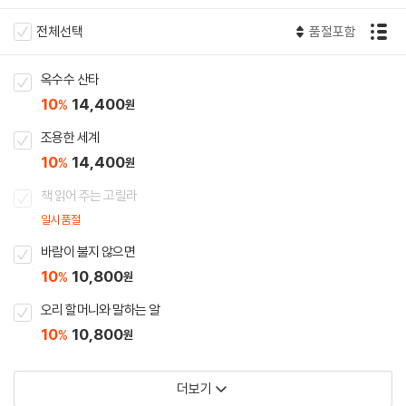
전체선택
품절포함
옥수수 산타
10
14,400
%
원
조용한 세계
10
14,400
%
원
책 읽어 주는 고릴라
일시품절
바람이 불지 않으면
10
10,800
%
원
오리 할머니와 말하는 알
10
10,800
%
원
더보기