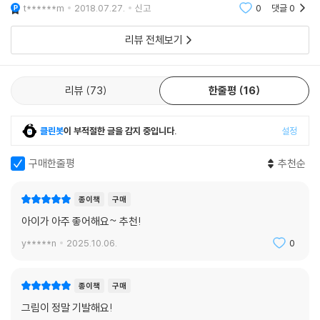
다고나 할까요. 이 책은 글밥이 적고 그림이 지면의 많은 부분을 차지 하기
때문에 생후 80일 부터 아이에게 친숙하게 읽어주면 좋을 것 같습니다. 그
t******m
2018.07.27.
신고
0
댓글
0
러면 이 책에 익
리뷰 전체보기
리뷰
73
한줄평
16
클린봇
이 부적절한 글을 감지 중입니다.
설정
구매한줄평
추천순
종이책
구매
아이가 아주 좋어해요~ 추천!
y*****n
2025.10.06.
0
종이책
구매