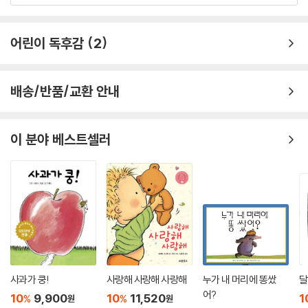
한줄평 전체보기
어린이 독후감
2
배송/반품/교환 안내
이 분야 베스트셀러
사과가 쿵!
사랑해 사랑해 사랑해
누가 내 머리에 똥쌌
달