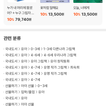
누가 내 머리에 똥쌌
꽃처럼 말해요
오늘, 너에게
어? + 누구 그림자 일
10
13,500
10
13,500
%
%
원
원
까? + 사과가 쿵! + 두
10
79,740
%
원
드려 보아요 + 재미있
는 내 얼굴 + 사랑해 사
랑해 사랑해 + 안아 줄
관련 분류
게 세트
국내도서
유아
0-3세
1-3세 다른나라 그림책
국내도서
유아
4-6세
4-6세 우리나라 그림책
국내도서
유아
유아 그림책
유아 창작동화
국내도서
유아
4-7세
유명 작가 그림책
최숙희
국내도서
유아
4-7세
유명 작가 그림책
국내도서
유아
4-7세
선물하기
아이 선물
0~3세
선물하기
입학/졸업
유아
국내도서
유아
선물하기
아이 선물