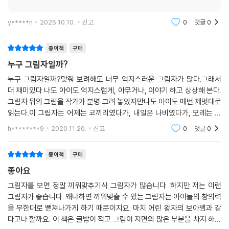
글보기
y*****n
2025.10.10.
신고
0
댓글
0
종이책
구매
누구 그림자일까?
누구 그림자일까?맞춰 보려해도 너무 억지스러운 그림자가 많다.그래서
더 재미있다.나도 아이도 억지스럽게, 아무거나, 이야기 하고 상상해 본다.
그림자 뒤의 그림을 작가가 분명 그려 놓았지만나도 아이도 매번 제멋대로
읽는다.이 그림자는 어제는 코끼리였다가, 내일은 나비였다가, 모레는 또
무엇이 될 지 모른다.제멋대로 상상하는 재미가 있는 책이다.
h********9
2020.11.20.
신고
0
댓글
0
종이책
구매
좋아요
그림자를 보면 정말 끼워맞추기식 그림자가 많습니다. 하지만 저는 이런
그림자가 좋습니다. 왜냐하면 끼워맞출 수 있는 그림자는 아이들의 창의력
을 무한대로 뻗쳐나가게 하기 때문이지요. 마치 어린 왕자의 보아뱀과 같