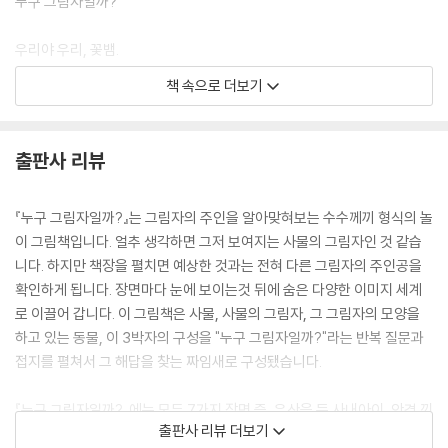
누구 그림자일까?
우리야 우리, 꽃뱀.
---본문중에서
책 속으로 더보기
부채 그림자일까?
누구 그림자일까?
출판사 리뷰
나야, 나, 공작.
『누구 그림자일까?』는 그림자의 주인을 알아맞혀보는 수수께끼 형식의 놀
이 그림책입니다. 얼추 생각하면 그저 보여지는 사물의 그림자인 것 같습
사과 그림자일까?
니다. 하지만 책장을 펼치면 예상한 것과는 전혀 다른 그림자의 주인공을
누구 그림자 일까?
확인하게 됩니다. 장면마다 눈에 보이는것 뒤에 숨은 다양한 이미지 세계
로 이끌어 갑니다. 이 그림책은 사물, 사물의 그림자, 그 그림자의 모양을
우리야, 우리.
하고 있는 동물, 이 3박자의 구성을 "누구 그림자일까?"라는 반복 질문과
--- p.마지막
접지를 펼쳐서 그 해답을 찾는 짜임새로 구성됐습니다.
『누구 그림자일까?』에는 모두 7가지 장면 즉, 우산을 든 사내아이, 안경 낀
출판사 리뷰 더보기
박쥐, 장화를 신고 콩콩 뛰는 꽃뱀, 털모자를 눌러쓴 불독, 꽃병을 들고 있