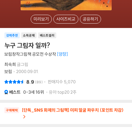
미리보기
사이즈비교
공유하기
강력추천
소득공제
베스트셀러
누구 그림자 일까?
보림창작그림책 공모전 수상작
양장
최숙희
글그림
보림
2000.09.01.
8.9
판매지수
5,070
89
베스트
0-3세
16위
유아 top20 2주
[단독_SNS 화제의 그림책] 미피 얼굴 파우치 (포인트 차감)
구매혜택