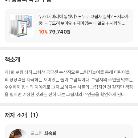
누가 내 머리에 똥쌌어? + 누구 그림자 일까? + 사과가
쿵! + 두드려 보아요 + 재미있는 내 얼굴 + 사랑해 사
랑해 사랑해 + 안아 줄게 세트
10
79,740
%
원
책소개
제1회 보림 창작 그림책 공모전 수상작으로 그림자놀이를 통해 어린이들
의 상상력을 자극하는 재미있는 놀이 그림책이다. 그림자의 주인을 맞추는
수수께끼 형식의 이야기로 그저 보여지는 사물의 그림자인 것 같지만 책장
을 펼치면 예상한 것과는 전혀 다른 그림자의 주인공을 확인하게 된다.
저자 소개
1
글그림
최숙희