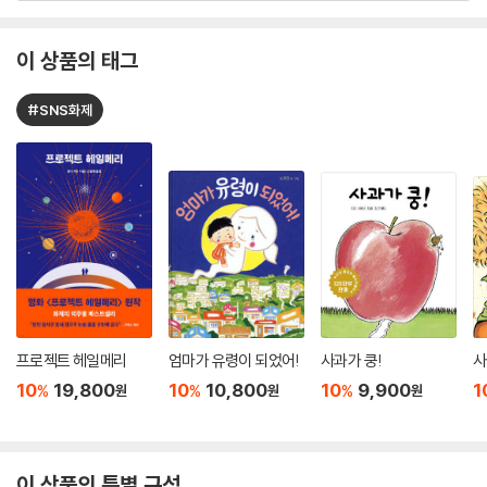
이 상품의 태그
#SNS화제
프로젝트 헤일메리
엄마가 유령이 되었어!
사과가 쿵!
사
10
19,800
10
10,800
10
9,900
1
%
%
%
원
원
원
이 상품의 특별 구성