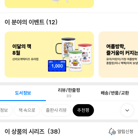
이 분야의 이벤트
12
리뷰/한줄평
도서정보
배송/반품/교환
89
정보
책 속으로
출판사 리뷰
추천평
이 상품의 시리즈
38
알림신청