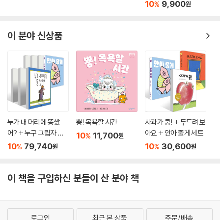
어?
10
9,900
10
11,520
1
%
%
원
원
10
9,900
%
원
이 분야 신상품
누가 내 머리에 똥쌌
뿅! 목욕할 시간
사과가 쿵! + 두드려 보
어? + 누구 그림자 일
아요 + 안아 줄게 세트
10
11,700
%
원
까? + 사과가 쿵! + 두
10
79,740
10
30,600
%
%
원
원
드려 보아요 + 재미있
는 내 얼굴 + 사랑해 사
랑해 사랑해 + 안아 줄
이 책을 구입하신 분들이 산 분야 책
게 세트