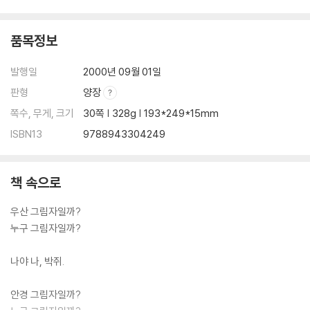
품목정보
발행일
2000년 09월 01일
판형
양장
쪽수, 무게, 크기
30쪽 | 328g | 193*249*15mm
ISBN13
9788943304249
책 속으로
우산 그림자일까?
누구 그림자일까?
나야 나, 박쥐.
안경 그림자일까?