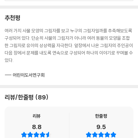
는 큰곰, 부채질하는 문어, 사과 바구니를 든 공작새 등이 차례로 이어집니
다. 그리고 각 장면마다 오른쪽에는 주인공들이 사용하고 있는 우산, 안경,
추천평
장화, 털모자, 꽃병, 부채, 사과 등 7가지 사물의 그림자가 보여집니다. 누
구의 그림자일까? 그저 주인공들이 사용하고 있는 사물의 그림자일까?
여러 가지 사물 모양의 그림자를 보고 누구의 그림자일까를 추측해보도록
구성되어 있다. 단순히 사물의 그림자가 아니라 여러 동물의 모양을 조합
그림자만 담긴 접지를 펼치면 우산처럼 날개를 펼친 박쥐, 안경처럼 돌돌
한 그림자로 유아의 상상력을 자극한다. 앞장에서 나온 그림자의 주인공이
말린 꽃뱀 2마리, 장화처럼 몸을 움츠린 불독, 털모자처럼 곰 등에 올라탄
다음 장에서 문제를 내도록 연속으로 구성되어 하나의 이야기로 꾸며볼 수
고슴도치, 꽃병 모양의 문어, 부채처럼 날개를 편 공작새, 사과처럼 동그란
있다.
무당벌레 등이 나타납니다. 한 장면 한 장면 그림자 주인이 누군지 생각하
다 보면 수수께끼를 푸는 재미는 물론 사물에 대한 관찰력, 형태인식 능력,
--- 어린이도서연구회
그리고 상상력을 자연스레 길러줍니다.
『누구 그림자일까?』는 도서출판 보림이 그림책 작가들의 창작의욕을 고취
리뷰/한줄평
89
하기 위하여 실시한 2000년 제1회 보림 창작 그림책 공모전에서 '가작'으
로 뽑힌 작품입니다.
리뷰
한줄평
8.8
9.5