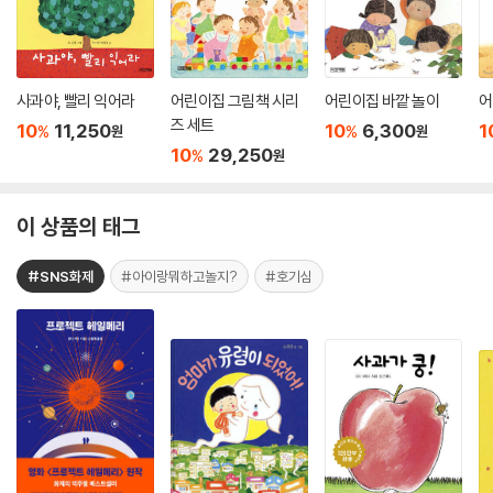
사과야, 빨리 익어라
어린이집 그림책 시리
어린이집 바깥 놀이
어
즈 세트
10
11,250
10
6,300
1
%
%
원
원
10
29,250
%
원
이 상품의 태그
#SNS화제
#아이랑뭐하고놀지?
#호기심