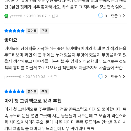
지금 보기에 너무 늦은거 아닌가 싶어 구매를 미루고 있었습니다. 둘째가
태어난지 얼마 안돼 보여주면 좋겠다싶어 다른책과 함께 구매했는데 왠걸
만 3살인 첫째가 너무 좋아하네요. 박스 풀고 그 자리에서 5번 연속 읽어줬
네요.. 문도 똑똑 두드려보며 아주 재밌어하더라구요.. 베스트셀러는 다 이
y****8
2020.09.07.
신고
3
댓글
0
유가 있나봅니
종이책
구매
좋아요
아이들의 상상력을 자극해주는 좋은 책이에요아이와 함께 여러 색의 문을
두드려보며 과연 이 문 뒤에는 누가 있을지 무엇이 있을지 무엇을 하고 있
을지 생각해보고 이야기를 나누어볼 수 있게 되네요함께 두드려보는 것도
책의 흥미를 이끌게 하고요오래된 책인데도 지금까지도 사람들이 꾸준하
게 찾는 좋은 책인 것 같습니다아이와 함께 읽으면 참 좋아요강력추천~~
p******9
2020.10.03.
신고
2
댓글
0
이에요
종이책
구매
아기 첫 그림책으로 강력 추천
아기 첫 그림책으로 주문했는데, 정말 만족스럽고 아기도 좋아합니다. 똑
똑 두드려 문을 열면 그곳에 사는 동물들이 나오는데 그 모습이 익살스러
워 재미있어하더라구요. 문에 나올 때마다 똑똑 두드리는 연습을 같이 시