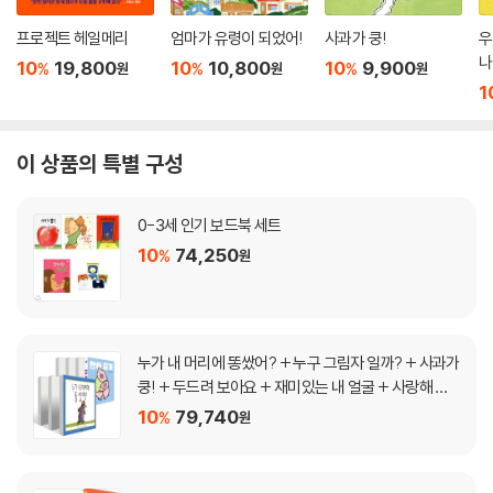
프로젝트 헤일메리
엄마가 유령이 되었어!
사과가 쿵!
우
나
10
19,800
10
10,800
10
9,900
%
%
%
원
원
원
1
이 상품의 특별 구성
0-3세 인기 보드북 세트
10
74,250
%
원
누가 내 머리에 똥쌌어? + 누구 그림자 일까? + 사과가
쿵! + 두드려 보아요 + 재미있는 내 얼굴 + 사랑해 사
랑해 사랑해 + 안아 줄게 세트
10
79,740
%
원