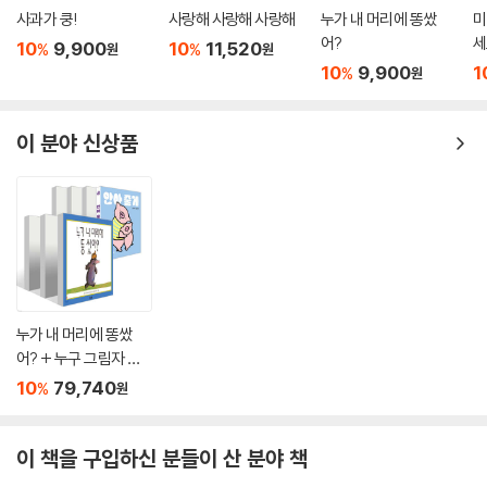
사과가 쿵!
사랑해 사랑해 사랑해
누가 내 머리에 똥쌌
미
어?
세
10
9,900
10
11,520
%
%
원
원
10
9,900
1
%
원
이 분야 신상품
누가 내 머리에 똥쌌
어? + 누구 그림자 일
까? + 사과가 쿵! + 두
10
79,740
%
원
드려 보아요 + 재미있
는 내 얼굴 + 사랑해 사
랑해 사랑해 + 안아 줄
이 책을 구입하신 분들이 산 분야 책