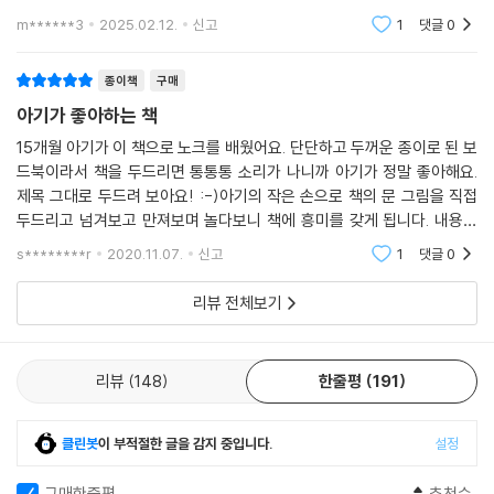
키니 그림책 볼 때마다 두드리는데 너무 귀여워요.ㅋㅋ
m******3
2025.02.12.
신고
1
댓글
0
종이책
구매
아기가 좋아하는 책
15개월 아기가 이 책으로 노크를 배웠어요. 단단하고 두꺼운 종이로 된 보
드북이라서 책을 두드리면 통통통 소리가 나니까 아기가 정말 좋아해요.
제목 그대로 두드려 보아요! :-)아기의 작은 손으로 책의 문 그림을 직접
두드리고 넘겨보고 만져보며 놀다보니 책에 흥미를 갖게 됩니다. 내용도
그림도 색감도 예쁘고 사랑스러워요. 돌 지난 아기에게 강력추천합니다.
s********r
2020.11.07.
신고
1
댓글
0
리뷰 전체보기
리뷰
148
한줄평
191
클린봇
이 부적절한 글을 감지 중입니다.
설정