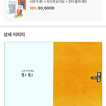
사과가 쿵! + 두드려 보아요 + 안아 줄게 세트
10
30,600
%
원
상세 이미지