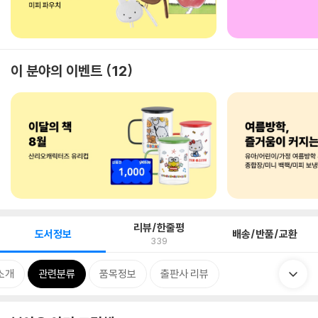
이 분야의 이벤트
12
리뷰/한줄평
도서정보
배송/반품/교환
339
소개
관련분류
품목정보
출판사 리뷰