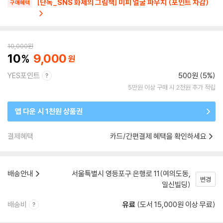
[단독_SNS 화제의 그림책] 미피 얼굴 파우치 (포인트 차감)
구매혜택
10,000
원
10
9,000
YES포인트
500원 (5%)
5만원 이상 구매 시 2천원 추가 적립
앱 다운 시 1천원 상품권
결제혜택
카드/간편결제 혜택을 확인하세요
배송안내
서울특별시 영등포구 은행로 11(여의도동,
변경
일신빌딩)
배송비
유료
(도서 15,000원 이상 무료)