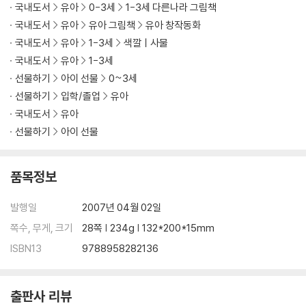
국내도서
유아
0-3세
1-3세 다른나라 그림책
국내도서
유아
유아 그림책
유아 창작동화
국내도서
유아
1-3세
색깔ㅣ사물
국내도서
유아
1-3세
선물하기
아이 선물
0~3세
선물하기
입학/졸업
유아
국내도서
유아
선물하기
아이 선물
품목정보
발행일
2007년 04월 02일
쪽수, 무게, 크기
28쪽 | 234g | 132*200*15mm
ISBN13
9788958282136
출판사 리뷰