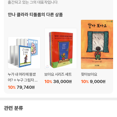
출간되고 있는 그의 대표작입니다.
안나 클라라 티돌름
의 다른 상품
누가 내 머리에 똥쌌
보아요 시리즈 세트
찾아보아요
어? + 누구 그림자 일
10
36,000
10
9,000
%
%
원
원
까? + 사과가 쿵! + 두
10
79,740
%
원
드려 보아요 + 재미있
는 내 얼굴 + 사랑해 사
랑해 사랑해 + 안아 줄
관련 분류
게 세트