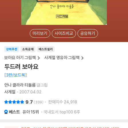
미리보기
사이즈비교
공유하기
강력추천
소득공제
베스트셀러
보아요 아기 그림책
사계절 영유아 그림책
두드려 보아요
3판/보드북
안나 클라라 티돌름
글그림
사계절
2007.04.02.
9.7
판매지수
24,918
339
베스트
유아
15위
국내도서 top100 6주