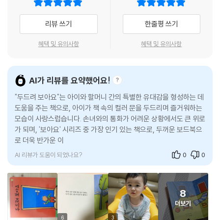
간결하고 세련된 그림의 매력
리뷰 쓰기
한줄평 쓰기
다양한 시각적 자극이 필요한 유아들에게 '보아요' 그림책은 굵고 명쾌한
혜택 및 유의사항
혜택 및 유의사항
선과 다양하고 따뜻한 색으로 책에 대한 호감을 불러일으키고 색과 모양에
대한 감각을 키워줍니다.
AI가 리뷰를 요약했어요!
아이의 일상이 담긴 이야기
"두드려 보아요"는 아이와 할머니 간의 특별한 유대감을 형성하는 데
도움을 주는 책으로, 아이가 책 속의 컬러 문을 두드리며 즐거워하는
소박한 일상에서 벌어지는 일이나 주변의 사물을 소재로 삼은 이야기는 창
모습이 사랑스럽습니다. 손녀와의 통화가 어려운 상황에서도 큰 위로
밖을 보거나 문을 두드려 보는 것으로 시작하여 해가 지는 저녁이나 별이
가 되며, '보아요' 시리즈 중 가장 인기 있는 책으로, 두꺼운 보드북으
뜨는 밤이 되면 끝이 납니다. 아이는 책을 보며 자연스레 시간의 흐름을 이
로 더욱 반가운 이 책은 많은 이들에게 감동을 줍니다. 0~3세 아이들
해하게 됩니다. 또한 자신의 일상이 그래도 담긴 이야기에서 안정감을 느
을 위한 유
낄 수 있습니다.
AI 리뷰가 도움이 되었나요?
0
0
리듬을 살린 반복 구성
8
반복적인 구성이 다음 이야기를 궁금하게 만들어 상상력을 길러 주고, 운
더보기
율이 살아있는 글은 여러 번 읽다보면 글을 모르는 유아들도 자연스레 따