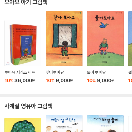
보아요 아기 그림책
보아요 시리즈 세트
찾아보아요
물어 보아요
걸
10
36,000
10
9,000
10
9,000
1
%
%
%
원
원
원
사계절 영유아 그림책