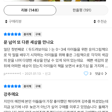
라 읽을 수 있습니다.
6
3
리뷰
148
한줄평
191
"나도 해 볼래요!"
구매리뷰
추천순
"~해 보아요"하는 청유형 문장들이 창의적 놀이를 제시하고 자발적으로
놀이를 확장하도록 이끌어 창의적 사고력을 길러 줍니다.
종이책
구매
문 넘어 또 다른 세상을 만나요
일단 첫번째로 ＜두드려보아요＞는 0~3세 아이들을 위한 유아그림책으
로 막 말을 배우기 시작하는 아이들을 위해 좋은 그림책으로 각각의 색감
의 문을 너머 다양한 세상을 만날 수 있게 되어 있는데요. 예쁜 색감의 문
뒤에 어떠한 세상이 있는지 아이들이 책을 보면서 #호기심 을 가지며 바
라볼 수 있게 하는 것은 물론 문 뒤에 나타나는 다양한 모습을 통해 사물이
p********1
2021.01.13.
신고
3
댓글
0
종이책
구매
강추에요
지인이 예전에 본인 아들들이 가장 좋아했던 책이라며 강추를 하셨었는데