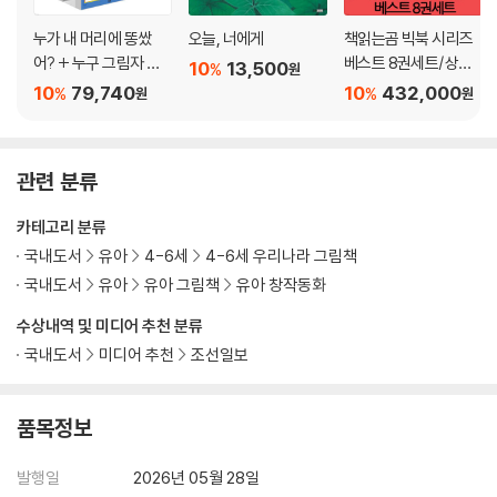
누가 내 머리에 똥쌌
오늘, 너에게
책읽는곰 빅북 시리즈
어? + 누구 그림자 일
베스트 8권세트/상품
10
13,500
%
원
까? + 사과가 쿵! + 두
권5천
10
79,740
10
432,000
%
%
원
원
드려 보아요 + 재미있
는 내 얼굴 + 사랑해 사
랑해 사랑해 + 안아 줄
관련 분류
게 세트
카테고리 분류
국내도서
유아
4-6세
4-6세 우리나라 그림책
국내도서
유아
유아 그림책
유아 창작동화
수상내역 및 미디어 추천 분류
국내도서
미디어 추천
조선일보
품목정보
발행일
2026년 05월 28일