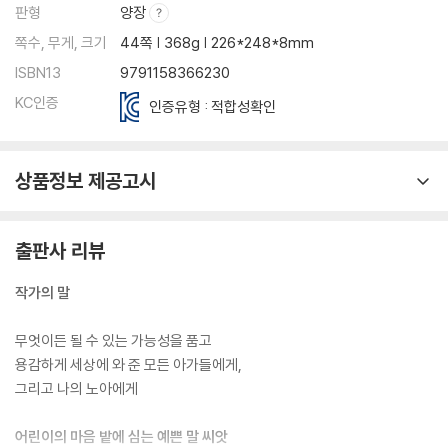
판형
양장
쪽수, 무게, 크기
44쪽 | 368g | 226*248*8mm
ISBN13
9791158366230
KC인증
인증유형 : 적합성확인
상품정보 제공고시
출판사 리뷰
작가의 말
무엇이든 될 수 있는 가능성을 품고
용감하게 세상에 와 준 모든 아가들에게,
그리고 나의 노아에게
어린이의 마음 밭에 심는 예쁜 말 씨앗