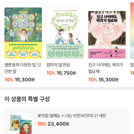
웹툰동화 다정한 말, 단
엄마의 말 연습
친구 사이에도 예의가
말
단한 말
필요해
10
15,750
1
%
원
10
15,300
10
15,300
%
%
원
원
이 상품의 특별 구성
꽃처럼 말해요 + 너는 어떤 씨앗이니? 세트
10
23,400
%
원