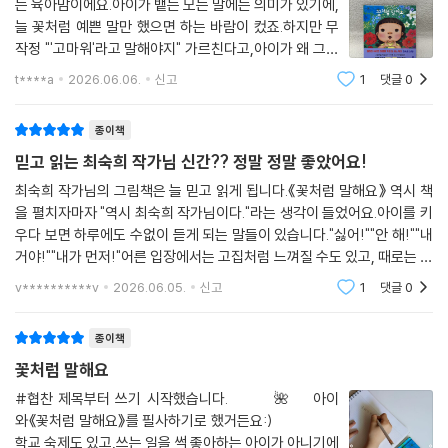
저는 평소 사람을 가장 잘 보여주는 건'말투'라고 생각하
는 육아맘이에요.아이가 뱉는 모든 말에는 의미가 있기에,
늘 꽃처럼 예쁜 말만 했으면 하는 바람이 컸죠.하지만 무
작정 "'고마워'라고 말해야지" 가르친다고,아이가 왜 그렇
게 말해야 하는지진짜 의미를 이해할 수 있을까 늘 고민하
t****a
2026.06.06.
신고
1
댓글
0
곤 했어요.그러다 이 책을 만나게 되었습니다."모든 말에
는 이런 감정이 있다."말에 담긴 감정들이
종이책
믿고 읽는 최숙희 작가님 신간?? 정말 정말 좋았어요!
최숙희 작가님의 그림책은 늘 믿고 읽게 됩니다.《꽃처럼 말해요》 역시 책
을 펼치자마자 "역시 최숙희 작가님이다."라는 생각이 들었어요.아이를 키
우다 보면 하루에도 수없이 듣게 되는 말들이 있습니다."싫어!""안 해!""내
거야!""내가 먼저!"어른 입장에서는 고집처럼 느껴질 수도 있고, 때로는 속
상한 말로 들릴 때도 있습니다.그런데 이 책은 그런 아이들의 말을 혼내거
v**********v
2026.06.05.
신고
1
댓글
0
나 바로잡으
종이책
꽃처럼 말해요
#협찬 제목부터 쓰기 시작했습니다.⠀⠀⠀⠀🌺⠀⠀아이
와《꽃처럼 말해요》를 필사하기로 했거든요:)⠀⠀⠀⠀⠀⠀