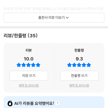
최숙희 작가의 신작 『꽃처럼 말해요』는 아이들이 일상에서 마주하는 다양
한 상황에서 느끼는 다양한 감정을 어떤 말로 표현해야 할지 알려줍니다.
출판사 리뷰 더보기
그리고 그 예쁜 말들이 스스로와 세상에 어떤 긍정적인 변화를 불러오는지
를 보여 주지요. “안녕.” 방긋 웃는 꽃처럼 어여쁜 아이의 인사에 주변이 봄
처럼 환해집니다. “고마워.” 솜사탕처럼 달콤한 감사의 말에는 웃음이 몽
리뷰/한줄평
35
글몽글 피어나고요. “미안해.” 보슬비 같은 사과의 말은 마음속 깊이 스며
들어 생채기를 아물립니다. “괜찮아.” 햇살처럼 따스한 위로의 말은 다시
일어날 힘을, “할 수 있어!” 사자의 포효 같은 응원의 말은 끝까지 해낼 용
리뷰
한줄평
기를 줍니다.
10.0
9.3
아직은 감정 표현에 서툰 아이들인 만큼 가끔은 고슴도치처럼 뾰족뾰족 가
시 돋친 말을 내뱉을 때도 있습니다. 양육자는 물론이고 스스로 깜짝 놀랄
리뷰 쓰기
한줄평 쓰기
만큼 찬바람이 쌩쌩 도는 말을 내뱉을 때도 있지요. “안 해!”, “싫어!”, “내
거야!”, “저리 가!”, “미워!”…. 최숙희 작가는 이런 아이들의 서툰 감정 표
혜택 및 유의사항
혜택 및 유의사항
현까지도 따스하게 감싸안으며, 지금 미운 말을 내뱉는 네 마음 밭에도 본
디 예쁜 말 씨앗이 가득하다고 말해 줍니다. 그 씨앗들을 어여쁜 꽃으로 피
워 내면 네 마음 밭도, 그리고 너를 둘러싼 세상도 봄처럼 환해질 거라고 말
AI가 리뷰를 요약했어요!
이지요.