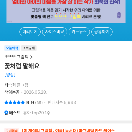
미리보기
사이즈비교
카드뉴스
공유하기
오늘의책
소득공제
또또또 그림책
꽃처럼 말해요
양장
최숙희
글그림
책읽는곰
2026.05.28.
9.9
판매지수
5,943
35
베스트
유아 top20 1주
[이 계절의 그림책 : 여름] 독서대/마그네틱 카드 케이스
구매혜택