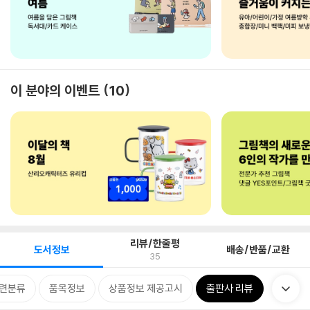
이 분야의 이벤트
10
리뷰/한줄평
도서정보
배송/반품/교환
35
련분류
품목정보
상품정보 제공고시
출판사 리뷰