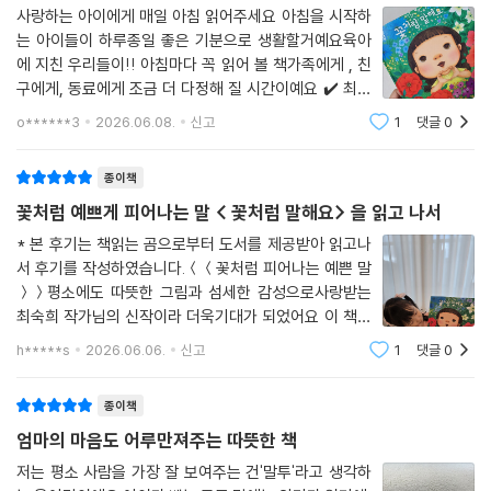
이 책 모르는 사람 없게 해주세요
최숙희 작가의 『꽃처럼 말해요』를 시작으로 〈또또또 그림책〉은 아이들이
사랑하는 아이에게 매일 아침 읽어주세요 아침을 시작하
매일 밤 잠자리에서 “또 읽어 주세요!” 하고 조르는 친구 같은 그림책을 꾸
는 아이들이 하루종일 좋은 기분으로 생활할거예요육아
준히 선보일 예정입니다. 책이 기쁨과 즐거움으로 다가가야 할 시기, 우리
에 지친 우리들이!! 아침마다 꼭 읽어 볼 책가족에게 , 친
아이들 곁에 〈또또또 그림책〉이 늘 함께하겠습니다.
구에게, 동료에게 조금 더 다정해 질 시간이예요 ✔️ 최숙
희 작가님의 책을 읽으면, 꼭 아이들만의 책이 아니라 어
o******3
2026.06.08.
신고
1
댓글
0
른인 나도 마음이 따뜻해지고 든든해지는 느낌이 들어
요 그래서인지, 저는 이 책 아이들도 좋지만 어
종이책
꽃처럼 예쁘게 피어나는 말 < 꽃처럼 말해요> 을 읽고 나서
* 본 후기는 책읽는 곰으로부터 도서를 제공받아 읽고나
서 후기를 작성하였습니다.＜＜꽃처럼 피어나는 예쁜 말
＞＞평소에도 따뜻한 그림과 섬세한 감성으로사랑받는
최숙희 작가님의 신작이라 더욱기대가 되었어요 이 책은
우리가 매일 사용하는 말이 얼마나큰 힘을 가지고 있는지
h*****s
2026.06.06.
신고
1
댓글
0
아이들의 눈높이에서따뜻하게 전달해주는 책이에요6세
인 딸 아이가 책을 읽으면서,"친구들한테 예쁘게
종이책
엄마의 마음도 어루만져주는 따뜻한 책