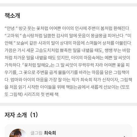
책소개
“안녕.” 방긋 웃는 꽃처럼 어여쁜 아이의 인사에 주변이 봄처럼 환해진다.
“고마워.” 솜사탕처럼 달콤한 감사의 말에 웃음이 몽글몽글 피어난다. “미
안해.” 보슬비 같은 사과의 말이 상대의 마음에 스며들어 상처를 아물린다.
가끔은 가시 세운 고슴도치처럼 뾰족한 말을 내뱉을 때도, 쌩쌩 부는 바람
처럼 차가운 말을 내뱉을 때도 있지만, 아이의 마음속에는 예쁜 말 씨앗이
가득하다. 『꽃처럼 말해요』는 그 말 씨앗이 무럭무럭 자라 어여쁜 꽃을 피
우기를, 그 꽃으로 주변을 곱게 물들이기를 바라는 마음을 담은 그림책이
다. 엄마와 아이의 마음을 가장 잘 아는 작가 최숙희 작가 신작이자, 그림책
을 처음 읽기 시작한 아이들을 위해 책읽는곰에서 새롭게 선보이는 〈또또
또 그림책〉 시리즈의 첫 번째 책.
저자 소개
1
글그림
최숙희