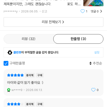
학교 숙제도 있고,쓰는 일을 썩 좋아하는 아이가 아니기에
제목뿐이지만, 그래도 괜찮습니다.⠀⠀⠀⠀⠀⠀꽃도 하루
아침에 피는 것은 아니니까요.⠀⠀⠀⠀⠀⠀⠀⠀⠀⠀⠀⠀🌺
i*******y
2026.06.05.
신고
1
댓글
0
아이들에게 종종 말합니다.⠀⠀⠀"상대를 배려하는 말하
기가 중요해.""예쁘고 친절한 말이 좋지
리뷰 전체보기
리뷰
32
한줄평
3
클린봇
이 부적절한 글을 감지 중입니다.
설정
구매한줄평
추천순
종이책
구매
아이와 같이 읽기 좋아요 :)
w****9
2026.06.13.
0