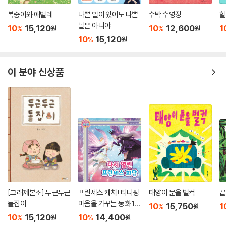
복숭아와 애벌레
나쁜 일이 있어도 나쁜
수박 수영장
할
날은 아니야
10
15,120
10
12,600
1
%
%
원
원
10
15,120
%
원
이 분야 신상품
[그래제본소] 두근두근
프린세스 캐치! 티니핑
태양이 문을 벌컥
끝
돌잡이
마음을 가꾸는 동화 10
10
15,750
1
%
원
: 다시 열린 프린세스 회