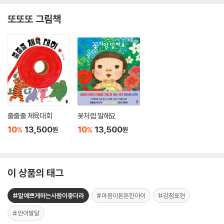
또또또 그림책
줄줄줄 체육대회
꽃처럼 말해요
10
13,500
10
13,500
%
%
원
원
이 상품의 태그
#말예쁘게하는사람이좋더라
#마음이튼튼한아이
#감정표현
#언어발달