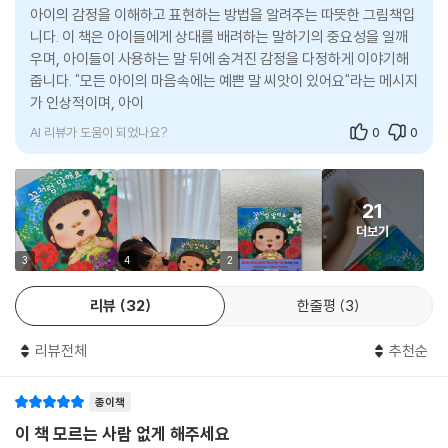
아이의 감정을 이해하고 표현하는 방법을 알려주는 따뜻한 그림책입
니다. 이 책은 아이들에게 상대를 배려하는 말하기의 중요성을 일깨
보고 또 봐도 또또 보고 싶은 우리 아이 책 친구
우며, 아이들이 사용하는 말 뒤에 숨겨진 감정을 다정하게 이야기해
〈또또또 그림책〉 시리즈
줍니다. "모든 아이의 마음속에는 예쁜 말 씨앗이 있어요"라는 메시지
가 인상적이며, 아이들이 순간적으로 미운 말을 했다고 해서 나쁜 아
양육자의 품에서 벗어나 처음 세상과 접하기 시작한 우리 아이에게 어떤
이인 것은 아니라는
책이 필요할까요? 아기 그림책에서 한발 더 나아가 처음 이야기 그림책을
AI 리뷰가 도움이 되었나요?
0
0
읽기 시작한 우리 아이에게 맞춤한 책은 무엇일까요? 최근 그림책 시장은
다양한 연령층을 아우르는 깊이 있는 작품들로 풍성해지고 있습니다. 하지
만 이제 막 그림책과 친구가 되려 하는 아이들의 눈높이에 딱 맞는 우리 작
21
가의 작품은 의외로 흔치 않습니다.
더보기
책읽는곰에서 새롭게 선보이는 〈또또또 그림책〉은 이 중요한 시기를 지나
3
4
2
는 아이들과 양육자를 위한 그림책 시리즈입니다. 아이들이 자라면서 마주
리뷰
32
한줄평
3
하는 일상의 경험과 감정, 발견과 상상을 아이들의 눈높이에 꼭 맞는 글과
그림에 담아내, 아직 글눈이 트이지 않은 아이들도 눈으로 보고 귀로 들으
리뷰전체
추천순
며 즐길 수 있도록 기획되었지요. 비단 아이들뿐 아니라 일상에 지친 양육
자들도 하루를 마감하면서 아이와 살을 맞대고 부담 없이 즐길 수 있었으
종이책
면 하는 바람도 함께 담았습니다.