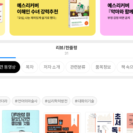
리뷰/한줄평
31
련 동영상
목차
저자 소개
관련분류
품목정보
책 속
좋더라
#언어의마술사
#심리학처방전
#대화의기술