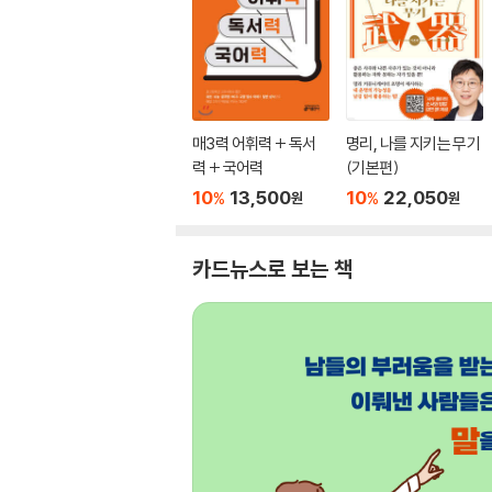
매3력 어휘력 + 독서
명리, 나를 지키는 무기
력 + 국어력
(기본편)
10
13,500
10
22,050
%
%
원
원
카드뉴스로 보는 책