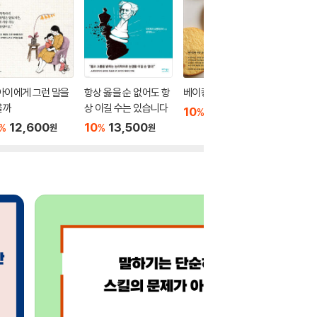
아이에게 그런 말을
항상 옳을 순 없어도 항
베이킹 마니아 레슨
완벽한 
을까
상 이길 수는 있습니다
10
18,000
10
1
%
%
원
12,600
10
13,500
%
%
원
원