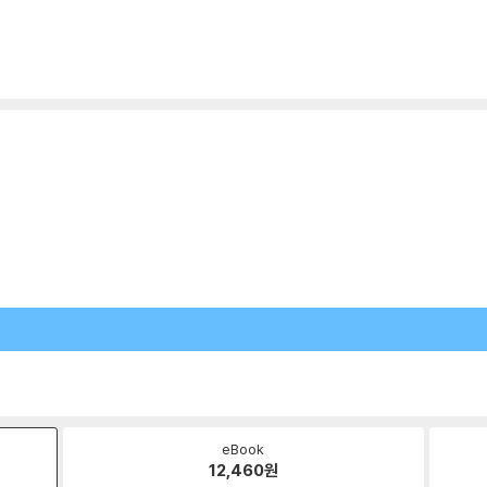
eBook
12,460
원