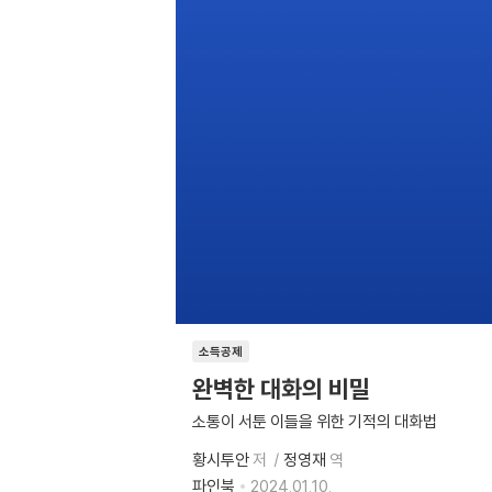
소득공제
완벽한 대화의 비밀
소통이 서툰 이들을 위한 기적의 대화법
황시투안
저
정영재
역
파인북
2024.01.10.