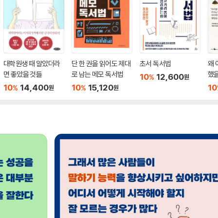
대학원생 때 알았더라
단 한 권을 읽어도 제대
초서 독서법
왜 
면 좋았을 것들
로 남는 메모 독서법
했
10
12,600
%
원
10
14,400
10
15,120
10
%
%
원
원