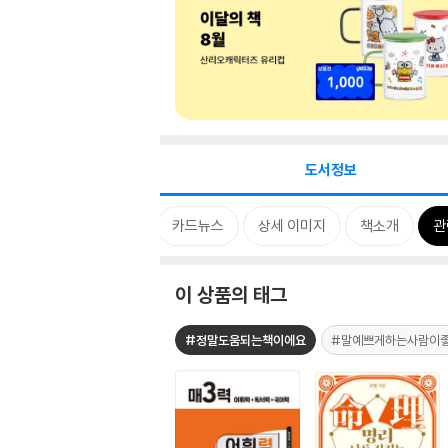
도서정보
태그
카드뉴스
상세 이미지
책소개
관
이 상품의 태그
#정말도움되는책이에요
#말예쁘게하는사람이