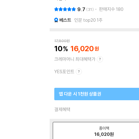
9.7
판매지수
180
31
베스트
인문 top20 1주
17,800
원
10
16,020
크레마머니 최대혜택가
YES포인트
앱 다운 시 1천원 상품권
결제혜택
종이책
16,020
원