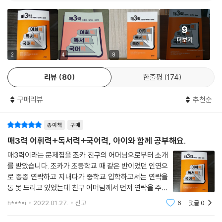
9
더보기
2
4
8
리뷰
80
한줄평
174
구매리뷰
추천순
종이책
구매
매3력 어휘력+독서력+국어력, 아이와 함께 공부해요.
매3력이라는 문제집을 조카 친구의 어머님으로부터 소개
를 받았습니다. 조카가 초등학교 때 같은 반이었던 인연으
로 종종 연락하고 지내다가 중학교 입학하고서는 연락을
통 못 드리고 있었는데 친구 어머님께서 먼저 연락을 주셨
더라고요. 중학교 1학년 때는 자율 학기제로 중간, 기말고
h****i
2022.01.27.
신고
6
댓글
0
사가 없었거든요. 그런데 2학년부터는 그렇지 못하니 겨
울방학을 이용해서 어떻게 공부를 해야