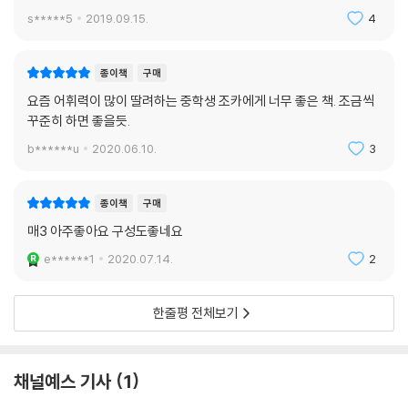
s*****5
2019.09.15.
4
종이책
구매
요즘 어휘력이 많이 딸려하는 중학생 조카에게 너무 좋은 책. 조금씩
꾸준히 하면 좋을듯.
b******u
2020.06.10.
3
종이책
구매
매3 아주좋아요 구성도좋네요
e******1
2020.07.14.
2
한줄평 전체보기
채널예스 기사
1