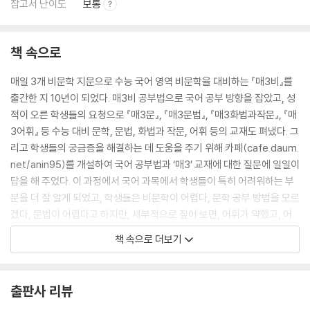
참고서 난이도
보통
책 속으로
매일 3개 비문학 지문으로 수능 국어 영역 비문학을 대비하는 『매3비』를
출간한 지 10년이 되었다. 매3비 공부법으로 국어 공부 방향을 잡았고, 성
적이 오른 학생들의 요청으로 『매3문』, 『매3문법』, 『매3화법과작문』, 『매
3어휘』 등 수능 대비 문학, 문법, 화법과 작문, 어휘 등의 교재도 펴냈다. 그
리고 학생들의 궁금증을 해결하는 데 도움을 주기 위해 카페(cafe.daum.
net/anin95)를 개설하여 국어 공부법과 ‘매3’ 교재에 대한 질문에 일일이
답을 해 주었다. 이 과정에서 국어 과목에서 학생들이 특히 어려워하는 부
분을 더 잘 알게 되었고, 학생들은 비문학이 어렵다, 문학 공부 방법을 모르
겠다, 문법이 어렵다고 하지만, 세부적으로 짚어 보면, 어휘가 약했고, 어
렴풋이 아는 것을 확실하게 안다고 생각하고 넘긴 어휘들로 인해 지문을
책 속으로 더보기
독해하는 데 어려움을 겪을 뿐만 아니라 질문의 핵심도 놓치는 경우가 많
다는 것을 알게 되었다. 그래서 내린 결론은, 어휘력과 독해력을 기르면 국
어력이 생긴다는 것이다. 『매3력』이 국어 공부의 기초이자 핵심인 어휘력
출판사 리뷰
과 독서력을 길러 주고, 국어 실력을 탄탄하게 해 줄 것을 믿고 기대해 본