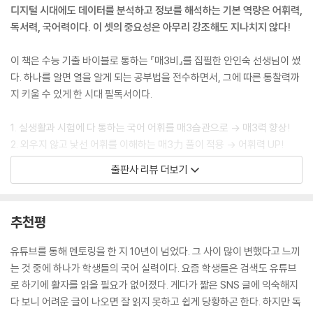
다. 또, 이 책을 통해 다양한 배경지식과 교양을 쌓을 수 있길 바라며, 이 책
디지털 시대에도 데이터를 분석하고 정보를 해석하는 기본 역량은 어휘력,
을 내는 데 도움을 준 ‘매3’ 독자들에게 다시 한 번 깊은 감사의 마음을 전한
독서력, 국어력이다. 이 셋의 중요성은 아무리 강조해도 지나치지 않다!
다.
--- 머리말 중에서
이 책은 수능 기출 바이블로 통하는 『매3비』를 집필한 안인숙 선생님이 썼
다. 하나를 알면 열을 알게 되는 공부법을 전수하면서, 그에 따른 통찰력까
지 키울 수 있게 한 시대 필독서이다.
1. 실생활과 시험에 다 통하는 국어 어휘를 매3습관으로 → 매3력 향상!
2. 외우지 않고 낯선 어휘를 이해하는 매3力 풀이 적용 → 어휘력 UP!
3. 상식과 배경지식을 키우는 독서 훈련 사례와 압축 훈련으로 → 독서력
출판사 리뷰 더보기
UP!
4. 어휘력을 다지고 확장할 수 있는 확인 문제 제시 → 어휘력 확장!
5. 사전을 참고해도 잘 이해되지 않는 개념어를 연관 개념과 함께 → 국어
추천평
력 UP!
6. 쓸 때마다 헷갈리는 맞춤법도 독서 사례와 함께 → 맞춤법 실력 UP!
유튜브를 통해 멘토링을 한 지 10년이 넘었다. 그 사이 많이 변했다고 느끼
는 것 중에 하나가 학생들의 국어 실력이다. 요즘 학생들은 검색도 유튜브
이 책을 먼저 만나보는 행운을 누렸다. 이 책을 보는 순간, 한 치의 망설임
로 하기에 활자를 읽을 필요가 없어졌다. 게다가 짧은 SNS 글에 익숙해지
도 없이 누구나 이 책을 일생에서 한 번은 만나야 한다는 생각이 들었다. 왜
다 보니 어려운 글이 나오면 잘 읽지 못하고 쉽게 당황하곤 한다. 하지만 독
영어 철자나 기본적인 영어를 틀리면 비웃으면서 우리말이 틀리는 것에는