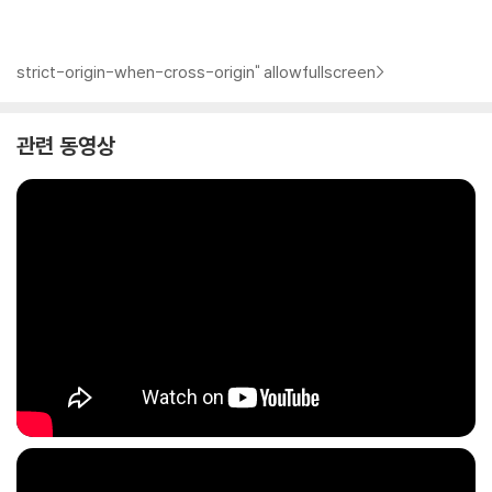
strict-origin-when-cross-origin" allowfullscreen>
관련 동영상