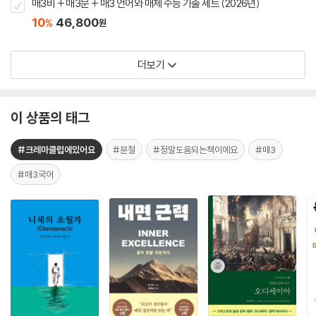
매3비 + 매3문 + 매3 언어와 매체 수능 기출 세트 (2026년)
10
46,800
%
원
더보기
이 상품의 태그
#크레마클럽에있어요
#분철
#정말도움되는책이에요
#매3
#매3국어