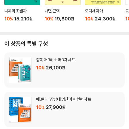
니체의 초월자
내면 근력
오디세이아
독
10
15,210
10
19,800
10
24,300
1
%
%
%
원
원
원
이 상품의 특별 구성
중학 매3비 + 매3력 세트
10
26,100
%
원
매3력 + 강성태 영단어 어원편 세트
10
27,900
%
원