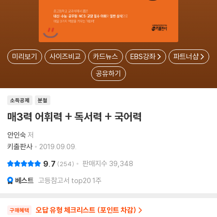
미리보기
사이즈비교
카드뉴스
EBS강좌
파트너샵
공유하기
소득공제
분철
매3력 어휘력 + 독서력 + 국어력
안인숙
저
키출판사
2019.09.09.
9.7
판매지수
39,348
254
베스트
고등참고서 top20 1주
오답 유형 체크리스트 (포인트 차감)
구매혜택