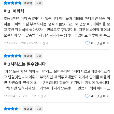
종이책
구매
매3. 어휘력
초등5학년 아이 중3아이가 있습니다.아이들과 대화를 하다보면 요즘 아
이들 어휘력이 참 부족하다는 생각이 들었어요.그러던중 매3어휘력을 보
고 조금씩 상식을 쌓아보자는 민음으로 구입했는데. 저부터 봐야할 책이네
요한자어 부터 맞춤법까지 상식교재라는 생각이 들었어요.하루에 한 쪽씩
부담없이 학습하기에도 좋고독서훈련편은 정말 유익합니다. 독서력 향상
m*****k
2019.09.25.
신고
6
댓글
0
에도 너무 좋을것 같아
종이책
구매
매3시리즈는 필수입니다
"가장 도움이 된 책이 뭐야?"라고 물어본다면주저하지않고 매3시리즈라
고 답할것입니다.어휘가 부족하면 채워주고예문도 있어서 단어를 떠올리
면 자연스레 연상이 되는 구조입니다.힘들게 암기했던 기억이 없습니다.
그렇지만 잊혀지지 않고 기억속에 자리잡은것이 그만큼 이 책이 뛰어나다
는 증거 아닐까요ㅎ매3시리즈는 혁명이라고도 할수있겠네요.
c****4
2020.05.12.
신고
4
댓글
0
종이책
구매