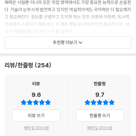
해력은 시험뿐 아니라 모든 직업 영역에서도 가장 중요한 능력으로 손꼽힌
관대한가? 아무리 난독 시대라지만, 정보를 수용할 때 어휘력, 독서력, 국
다. 기술이 눈부시게 발전하고 있지만 역설적이게도 국어력은 더 필요해지
어력이 없이는 온전한 이해가 불가한 상황에서 왜 그냥 얼렁뚱땅 넘기는
고 중요해진다. 정보를 선별하고 조직화 하는 모든 과정에 어휘력, 독서력,
가? 나는 항상 이런 생각을 하고 있던 터에 이 책을 만나게 되어 너무 반가
국어력이 소용되기 때문이다. 이 책은 해당 분야에서 단연 독보적으로, 세
웠다. 평소 궁금했던 것, 이것만은 꼭 다뤄줬으면 하는 게 귀신같이 다 담겨
가지 역량을 확실히 개선시켜 줄 것이다.
있었다. 그리고 근원적으로 어휘력, 독서력, 국어력을 키워 준다는 점에서,
- 강성태 (『강성태 영단어 어원편』 저자)
추천평 더보기
먼저 경험한 독자의 한 사람으로서 이 책은 매우 추천하고 싶다. 비단 시험
을 준비하는 학생뿐만 아니라 그냥 일반인인 내게도 이 책은 실무와 교양
비트겐슈타인은 “언어의 한계가 세계의 한계”라고 했다. 세계를 이해하는
에 단비 같은 책이고 소중한 사람들에게 꼭 권하고 싶은 책이다.
열쇠, 지경을 넓히는 도구인 언어, 특히 국어는 실로 중요하다. 우리 모두는
리뷰/한줄평
254
언어에서, 더군다나 우리의 언어인 ‘국어’에서 자유로울 수 없다. 이 책은
‘평생 공부’와 ‘언어 공부’를 화두로 삼은 내게 큰 영감을 준 책이다. 매3력
리뷰
한줄평
이라고 하는 어휘력, 독서력, 국어력이 정말 짜임새 있게, 하나를 알면 열
을 익힐 수 있는 방식으로 전개되고 있기 때문이다. 이 책에는 남녀노소가
9.6
9.7
따로 없다. 전 국민의 필독서로 강력 추천한다.
- 이장우 (#공부 컨설턴트 박사)
리뷰 쓰기
한줄평 쓰기
혜택 및 유의사항
혜택 및 유의사항