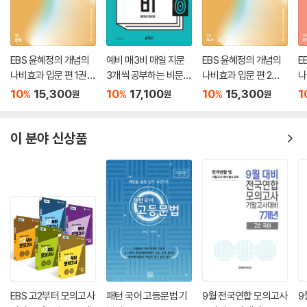
EBS 윤혜정의 개념의
예비 매3비 매일 지문
EBS 윤혜정의 개념의
E
나비효과 입문 편 1권
3개씩 공부하는 비문학
나비효과 입문 편 2권
나
문학 (2026년용)
독서 기출
독서·문법 (2026년용)
북
10
15,300
10
17,100
10
15,300
1
%
%
%
원
원
원
용
이 분야 신상품
EBS 고2부터 모의고사
패턴 국어 고등문법 기
9월 전국연합 모의고사
9