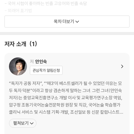
- 국어 시험이 좋아하는 빈출 고유어와 빈출 속담
- 외래어 표기법
- 어휘力의 열쇠가 되는 한자의 이해
목차 더보기
- 놓치기 쉬운 새로 추가된 표준어
저자 소개
1
저
안인숙
관심작가 알림신청
“독자가 공동 저자”, “‘매3’이 베스트셀러가 될 수 있었던 이유는 모
두 독자 덕분”이라고 항상 겸손하게 말하는 그녀. 그런 그녀(안인숙
저자)는 중앙교육진흥연구소 개발 이사 및 교육평가연구소장 역임,
압구정 조동기국어논술전문학원 원장 및 직강, 국어논술 학습평가
클리닉 서비스 및 시스템 기획·개발, 조선일보 등 신문 칼럼니스트로
활동하는 등 다양한 경력의 소유자이다. 하지만 이 경험들도 단 하나
펼쳐보기
의 키워드로 정리된다. '입시와 학습을 아우르는 전문가’! 이 노하우
를 바탕으로 탄생한 게 바로 <매3비>다. 공부한 만큼 성적이 오르는