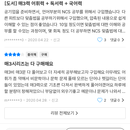
[도서] 매3력 어휘력 + 독서력 + 국어력
공기업을 준비하면서, 언어부분의 NCS 공부를 위해서 구입했습니다. 다
른 파트보다 맞춤법을 공부하기위해서 구입했으며, 압축된 내용으로 쉽게
이해할 수 있는 점이 좋았습니다. 10일 정도이면 맞춤법에 대한 이해와 공
부를 할 수있는 과정이며, 몇 회독 정도 더 공부하면 NCS 맞춤법에 대한
대비가 가능 할것으로 생각됩니다. 매3비가 워낙 명성이 좋아서 구매 했는
i********0
2020.04.22.
신고
3
댓글
0
데 잘 선택한거 같습
종이책
구매
매3시리즈는 다 구매해요
매3비 매3문 다 풀어보고 더 자세히 공부해보고자 구입해요.아무래도 어
휘가 좀 약해서 비문학이나 문학 문제 풀때 모르는 단어나 헷갈리는 단어
들이 있었는데 매3력으로 기초른 다져서 완벽하게 풀어야겠어요.하루에
할 분량이 정해져있으니 부담없이 외우기좋고 예문이나 문제가 나와서 체
크하고 넘어갈수있네요.어휘가 완벽해지면 문법도 완벽하게 공부해야겠
m******3
2020.04.28.
신고
2
댓글
0
어요.
리뷰 전체보기