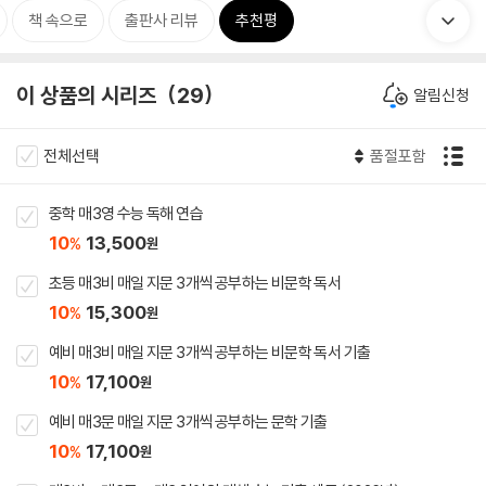
책 속으로
출판사 리뷰
추천평
이 상품의 시리즈
29
알림신청
전체선택
품절포함
중학 매3영 수능 독해 연습
10
13,500
%
원
초등 매3비 매일 지문 3개씩 공부하는 비문학 독서
10
15,300
%
원
예비 매3비 매일 지문 3개씩 공부하는 비문학 독서 기출
10
17,100
%
원
예비 매3문 매일 지문 3개씩 공부하는 문학 기출
10
17,100
%
원