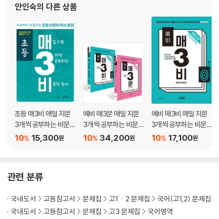
안인숙
의 다른 상품
정직한 책 <매3비>를 출간하여 ‘매3비
초등 매3비 매일 지문
예비 매3문 매일 지문
예비 매3비 매일 지문
3개씩 공부하는 비문학
3개씩 공부하는 비문학
3개씩 공부하는 비문학
독서
독서 기출 + 예비 매3
독서 기출
10
15,300
10
34,200
10
17,100
%
%
%
원
원
원
문 매일 지문 3개씩 공
부하는 문학 기출 세트
관련 분류
국내도서
고등참고서
문제집
고1ㆍ2 문제집
국어(고1,2) 문제집
국내도서
고등참고서
문제집
고3 문제집
국어영역