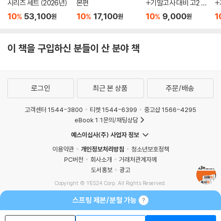
시리즈 세트 (2026년)
본편
+기말고사 대비 고2 국
+
어 7개년 (2026년)
어
10
53,100
10
17,100
10
9,000
1
%
%
%
원
원
원
이 책을 구입하신 분들이 산 분야 책
로그인
최근 본 상품
주문/배송
고객센터 1544-3800
티켓 1544-6399
중고샵 1566-4295
eBook 1:1문의/채팅상담
예스이십사(주) 사업자 정보
이용약관
개인정보처리방침
청소년보호정책
PC버전
회사소개
거래처관계자께
도서홍보
광고
Copyright © YES24 Corp. All Rights Reserved.
MATOM15
스프링 제본/분철 가능