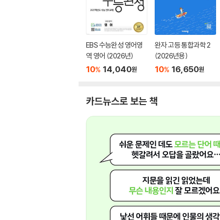
EBS 수능완성 영어영
완자 고등 통합과학 2
역 영어 (2026년)
(2026년용)
10
14,040
10
16,650
%
%
원
원
카드뉴스로 보는 책