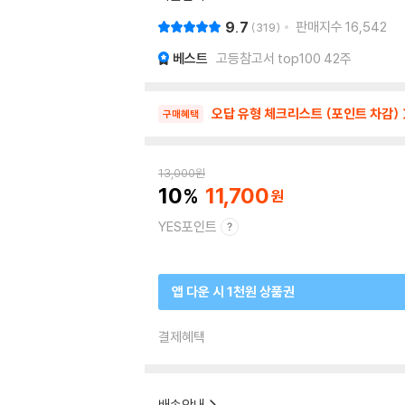
9.7
판매지수
16,542
319
베스트
고등참고서 top100 42주
오답 유형 체크리스트 (포인트 차감)
구매혜택
13,000
원
10
11,700
YES포인트
앱 다운 시 1천원 상품권
결제혜택
배송안내