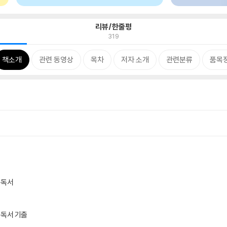
리뷰/한줄평
319
책소개
관련 동영상
목차
저자 소개
관련분류
품목
 독서
 독서 기출