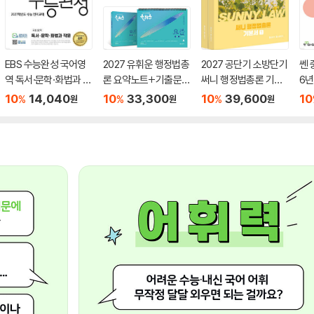
EBS 수능완성 국어영
2027 유휘운 행정법총
2027 공단기 소방단기
쎈 
역 독서·문학·화법과 작
론 요약노트+기출문제
써니 행정법총론 기본
6년
문 (2026년)
(요.플.)
서
10
14,040
10
33,300
10
39,600
10
%
%
%
원
원
원