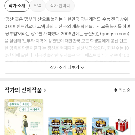
작가 소개
약력
작가 한마디
‘공신’ 혹은 ‘공부의 신’으로 불리는 대한민국 공부 레전드. 수능 전국 상위
0.01퍼센트였으나 고액 과외 대신 소외 계층 학생들에게 교육 봉사를 하며
‘공부법’이라는 장르를 개척했다. 2006년에는 공신닷컴(gongsin.com)
을 설립해 ‘빈부와 지역에 상관없이 대한민국 모든 학생들에게 공신 멘토
한 명씩을 만들어준다’는 정신을 현재까지 실천하고 있으며, 회원 수는 10
0만 명에 달한다. 지금껏 출간한 도서들은 모두 베스트셀러에 오르며 100
만 부 이상 판매되었고, [공부의 신] 유튜브 채널은 교육 분야 최초로 구독
작가 소개 더보기
자 수 100만 명을 돌파했고, 총 조회 수는 3억 6000만 회 이상을 기록하
고 있다.
작가의 전체작품
최신순
대한민국 나눔봉사 대상, 한국 소셜벤처대회 대상(장관상), 국회 교육문화
위원회 표창, 브랜드 대상, 마케팅 대상, 국회 납세표창 등을 수상했으며,
그가 운영하는 공신닷컴은 제1회 ‘대한민국 사랑받는 기업 국무총리 표
창’을 받았다. 지은 책으로는 『강성태 66일 영어회화』 『강성태 영단어 어
원편』 『강성태 영문법 필수편』 『강성태 영어독해 속독편』 『강성태 66일
공부법』 『미쳐야 공부다』 등이 있다.