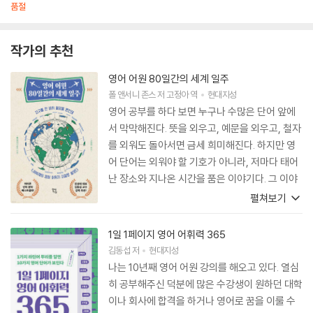
품절
작가의 추천
영어 어원 80일간의 세계 일주
폴 앤서니 존스
저
고정아
역
현대지성
영어 공부를 하다 보면 누구나 수많은 단어 앞에
서 막막해진다. 뜻을 외우고, 예문을 외우고, 철자
를 외워도 돌아서면 금세 희미해진다. 하지만 영
어 단어는 외워야 할 기호가 아니라, 저마다 태어
난 장소와 지나온 시간을 품은 이야기다. 그 이야
기를 알게 되는 순간, 단어는 훨씬 더 오래 기억된
펼쳐보기
다. 『영어 어원 80일간의 세계 일주』는 영어 단어
의 뿌리를 찾아 세계 곳곳을 여행하는 책이다. 유
1일 1페이지 영어 어휘력 365
럽에서 시작해 아프리카, 아시아, 오세아니아, 북
김동섭
저
현대지성
아메리카, 남아메리카까지 이어지는 여정 속에
나는 10년째 영어 어원 강의를 해오고 있다. 열심
서, 우리는 익숙한 단어들이 어떻게 생겨나고 의
히 공부해주신 덕분에 많은 수강생이 원하던 대학
미를 넓혀왔는지 만나게 된다. 이 책의 매력은 영
이나 회사에 합격을 하거나 영어로 꿈을 이룰 수
어 어휘 공부를 ‘암기’가 아니라 ‘발견’으로 바꾸어