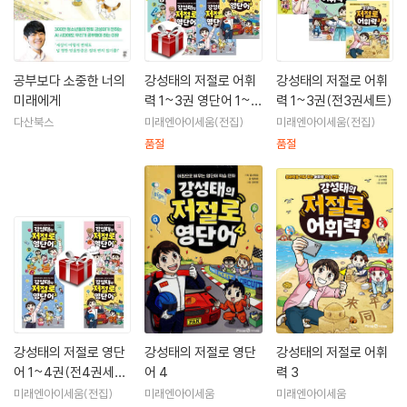
『공부보다 소중한 너의 미래에게』는 3년 만의 신작으로, AI로 인해 학습의
형태와 진로가 변화하는 세상에서 공부의 이유와 의미를 잃어버린 사람들
에게 ‘그럼에도 왜 우리가 공부해야 하는지’, ‘공부가 우리의 인생에 어떤
공부보다 소중한 너의
강성태의 저절로 어휘
강성태의 저절로 어휘
가치를 주는지’, 더불어 ‘AI를 활용해 우리가 더 큰 꿈을 펼칠 수 있는 방법
미래에게
력 1~3권 영단어 1~4
력 1~3권(전3권세트)
은 무엇인지’를 소개했다. 지난 20년간의 공신 활동을 통틀어 가장 중요하
권(전7권세트)
다산북스
미래엔아이세움(전집)
미래엔아이세움(전집)
다고 생각하고, 반드시 한 번은 힘주어 강조하고 싶었던 모든 이야기를 이
품절
품절
책에 담아냈다.
강성태의 저절로 영단
강성태의 저절로 영단
강성태의 저절로 어휘
어 1~4권(전4권세
어 4
력 3
트)
미래엔아이세움(전집)
미래엔아이세움
미래엔아이세움