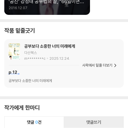
‘공신’ 강성태 공부법의 끝, “66일이면
진짜 된다”
2016.12.07.
작품 밑줄긋기
공부보다 소중한 너의 미래에게
다산북스
m********c
2025.12.24.
사락에서 밑줄 더보기
p.12
공부보다 소중한 너의 미래에게
작가에게 한마디
댓글
0
건
댓글쓰기