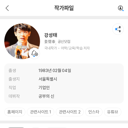
강성태
작가파일
국내작가
어학/교육/학습 저자
강성태
姜聲泰
공신닷컴
국내작가
어학/교육/학습 저자
출생
1983년 02월 04일
출생지
서울특별시
직업
기업인
데뷔작
공부의 신
홈페이지
관련사이트 1
관련사이트 2
인스타
유튜브