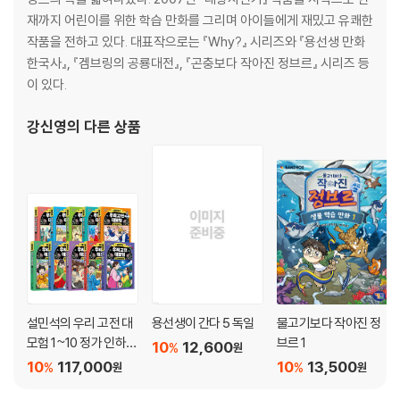
재까지 어린이를 위한 학습 만화를 그리며 아이들에게 재밌고 유쾌한
작품을 전하고 있다. 대표작으로는 『Why?』 시리즈와 『용선생 만화
한국사』, 『겜브링의 공룡대전』, 『곤충보다 작아진 정브르』 시리즈 등
이 있다.
강신영
의 다른 상품
설민석의 우리 고전 대
용선생이 간다 5 독일
물고기보다 작아진 정
모험 1~10 정가 인하
브르 1
10
12,600
%
원
세트
10
117,000
10
13,500
%
%
원
원