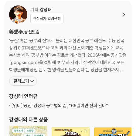
기획
강성태
관심작가 알림신청
姜聲泰,공신닷컴
‘공신’ 혹은 ‘공부의 신’으로 불리는 대한민국 공부 레전드. 수능 전국
상위 0.01퍼센트였으나 고액 과외 대신 소외 계층 학생들에게 교육
봉사를 하며 ‘공부법’이라는 장르를 개척했다. 2006년에는 공신닷컴
(gongsin.com)을 설립해 ‘빈부와 지역에 상관없이 대한민국 모든
학생들에게 공신 멘토 한 명씩을 만들어준다’는 정신을 현재까지 실
천하고 있으며, 회원 수는 100만 명에 달한다. 지금껏 출간한 도서들
펼쳐보기
은 모두 베스트셀러에 오르며 100만 부 이상 판매되었고, [공부의
신] 유튜브 채널은 교육 분야 최초로 구독자 수 100만 명을 돌파했
강성태
인터뷰
고, 총 조회 수는 3억 6000
[읽다]
‘공신’ 강성태 공부법의 끝, “66일이면 진짜 된다”
강성태
의 다른 상품