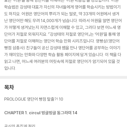
표는 ‘어원’을 통해 영단어를 이해하는 ‘어원 학습법’을 강조합니다. 어원
학습법은 강성태 대표가 자신의 자녀들에게 영어를 학습시키는 방법이기
도 하지요. 어원은 영단어의 뿌리가 되는 말로, 약 33개의 어원에서 생겨
난 영단어만 해도 무려 14,000개가 넘습니다. 따라서 어원을 알면 영단어
가 어떻게 생겨났는지 자연스럽게 이해할 수 있고, 그러다 보면 어느새 영
단어가 저절로 외워지지요. 『강성태의 저절로 영단어』는 ‘어원’을 통해 영
단어를 저절로 이해하는 영단어 학습 만화 시리즈입니다. 영빵삼(영단어
빵점 삼총사) 친구들이 공신 강성태 쌤을 만나 영단어를 공부하는 이야기
가 재미있는 만화와 다양한 학습 활동 페이지에 담겨 있습니다. 이 책을 다
읽고 나면, 어느새 여러분의 머릿속에 저절로 영단어가 암기되어 있을 것
입니다.
목차
PROLOGUE 영단어 빵점 탈출?! 10
CHAPTER 1. circul 빙글빙글 동그라미 14
공신의 족집게 정리