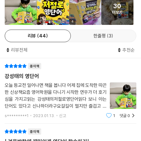
30
즐’, 만화 명장면 속 숨은그림찾기 등 다양한 페이지가 구성되어 있습니다.
더보기
또한 어원과 영단어를 한눈에 살펴볼 수 있는 ‘저절로 어원 맵’도 수록했으
니, 어원과 영단어를 복습할 때 활용해 보세요.
6
4
리뷰
44
한줄평
3
특별 부록! 공신닷컴에서 제작한 영단어 학습기!
리뷰전체
추천순
공신닷컴에서 제작한 ‘강성태의 저절로 영단어 학습기’를 제공합니다. 강
성태의 저절로 영단어 학습기는 원어민 발음과 함께 영단어를 반복 테스트
종이책
할 수 있는 프로그램입니다. 게임을 하듯 재미있게 영단어를 학습할 수 있
으며, 잘 안 외워지는 영단어를 자동으로 뽑아 주지요. 공신닷컴 홈페이지
강성태의 영단어
에 접속하여 게임을 하듯 영단어를 반복 테스트해 보세요. (자세한 내용은
오늘 등교전 일어나면 책을 봅니다 어제 집에 도착한 따끈
도서 참고)
한 신상책요즘 영어학원을 다니기 시작한 연우가 더 호기
심을 가지고읽는 강성태의저절로영단어읽다 보니 아는
단어도 있다고 신나하더라구요갈길이 멀지만 즐겁고 유
쾌한책 읽으며 하나하나 공부하기정말 좋은점은 영어를
s*********1
2023.01.13.
신고
1
댓글
0
많이 접하지 않은 동생도 같이 읽음일단 책을 읽으면 자연
스레 외워지는 스토리라구요공부의신 강성태책은
종이책