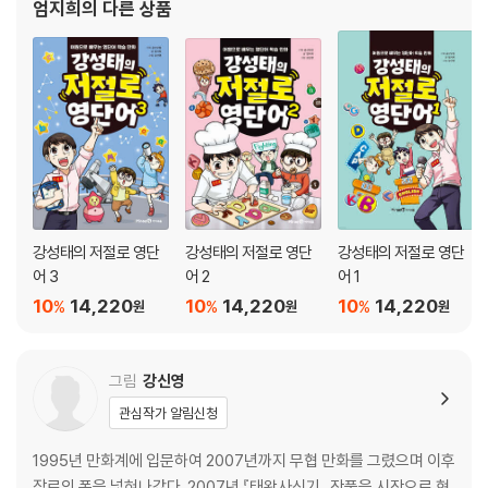
공신의 족집게 정리
엄지희
의 다른 상품
또박또박 따라 쓰기·선으로 연결하기
저절로 어원 맵
CHAPTER 5. pan 빵을 함께 먹는 사이 96
공신의 족집게 정리
또박또박 따라 쓰기·쏙쏙 찾아 쓰기
저절로 어원 맵
강성태의 저절로 영단
강성태의 저절로 영단
강성태의 저절로 영단
CHAPTER 6. port 물건을 운반하는 곳 116
어 3
어 2
어 1
10
14,220
10
14,220
10
14,220
%
%
%
원
원
원
공신의 족집게 정리
또박또박 따라 쓰기·알쏭달쏭 영단어 퍼즐
저절로 어원 맵
그림
강신영
찾아라! 다른 그림 찾기
관심작가 알림신청
정답 138
1995년 만화계에 입문하여 2007년까지 무협 만화를 그렸으며 이후
장르의 폭을 넓혀나갔다. 2007년 『태왕사신기』 작품을 시작으로 현