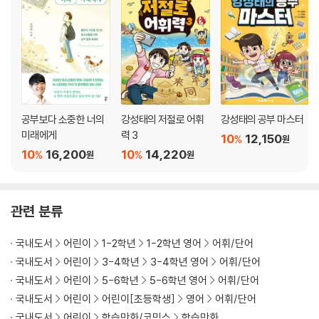
공부보다 소중한 너의
강성태의 저절로 어휘
강성태의 공부 마스터
미래에게
력 3
10
12,150
%
원
10
16,200
10
14,220
%
%
원
원
관련 분류
국내도서
어린이
1-2학년
1-2학년 영어
어휘/단어
국내도서
어린이
3-4학년
3-4학년 영어
어휘/단어
국내도서
어린이
5-6학년
5-6학년 영어
어휘/단어
국내도서
어린이
어린이[초등학생]
영어
어휘/단어
국내도서
어린이
학습만화/코믹스
학습만화