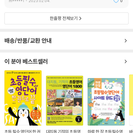
m*****1
2023.02.04.
0
한줄평 전체보기
배송/반품/교환 안내
이 분야 베스트셀러
초등 필수 영단어 한 권
대치동 기적의 초등영
하루 한 장 초등필수영
바