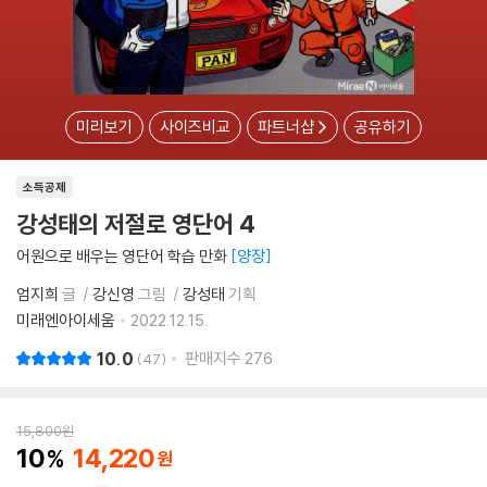
미리보기
사이즈비교
파트너샵
공유하기
소득공제
강성태의 저절로 영단어 4
어원으로 배우는 영단어 학습 만화
양장
엄지희
글
강신영
그림
강성태
기획
미래엔아이세움
2022.12.15.
10.0
판매지수
276
47
15,800
원
10
14,220