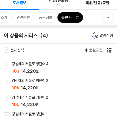
리뷰/한줄평
도서정보
배송/반품/교환
47
 소개
관련분류
품목정보
출판사 리뷰
이 상품의 시리즈
4
알림신청
전체선택
품절포함
강성태의 저절로 영단어 4
10
14,220
%
원
강성태의 저절로 영단어 3
10
14,220
%
원
강성태의 저절로 영단어 2
10
14,220
%
원
강성태의 저절로 영단어 1