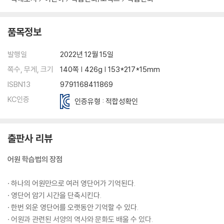
품목정보
발행일
2022년 12월 15일
쪽수, 무게, 크기
140쪽 | 426g | 153*217*15mm
ISBN13
9791168411869
KC인증
인증유형 : 적합성확인
출판사 리뷰
어원 학습법의 장점
· 하나의 어원만으로 여러 영단어가 기억된다.
· 영단어 암기 시간을 단축시킨다.
· 한번 외운 영단어를 오랫동안 기억할 수 있다.
· 어원과 관련된 서양의 역사와 문화도 배울 수 있다.