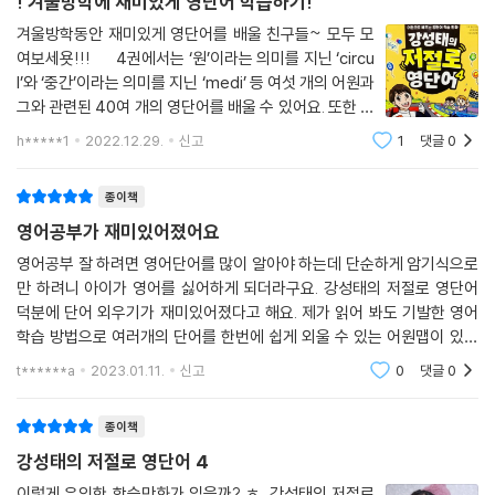
! 겨울방학에 재미있게 영단어 학습하기!
겨울방학동안 재미있게 영단어를 배울 친구들~ 모두 모
여보세욧!!! 4권에서는 ‘원’이라는 의미를 지닌 ‘circu
l’와 ‘중간’이라는 의미를 지닌 ‘medi’ 등 여섯 개의 어원과
그와 관련된 40여 개의 영단어를 배울 수 있어요. 또한 공
신 강성태 쌤의 ‘특별 강의’와 ‘원어민 영단어 발음’도 수록
h*****1
2022.12.29.
신고
1
댓글
0
되어 있으니 책 속의 QR 코드를 꼭 스캔해 보세요! 영단
어를
종이책
영어공부가 재미있어졌어요
영어공부 잘 하려면 영어단어를 많이 알아야 하는데 단순하게 암기식으로
만 하려니 아이가 영어를 싫어하게 되더라구요. 강성태의 저절로 영단어
덕분에 단어 외우기가 재미있어졌다고 해요. 제가 읽어 봐도 기발한 영어
학습 방법으로 여러개의 단어를 한번에 쉽게 외울 수 있는 어원맵이 있어
서 좋더라구요. 저도 덕분에 아이와 함께 영어단어 재미있게 공부하고 있
t******a
2023.01.11.
신고
0
댓글
0
습니다.ㅎㅎ
종이책
강성태의 저절로 영단어 4
이렇게 유익한 학습만화가 있을까? ㅎ 강성태의 저절로