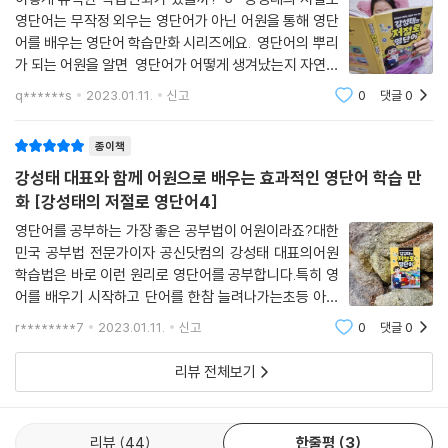
영단어는 무작정 외우는 영단어가 아닌 어원을 통해 영단
어를 배우는 영단어 학습만화 시리즈에요. 영단어의 뿌리
가 되는 어원을 알면 영단어가 어떻게 생겨났는지 자연스
럽게 이해할 수 있고, 그렇게 학습하다 보면 저절로 영단
q******s
2023.01.11.
신고
0
댓글
0
어가 외워지는 마법! 실제로 강성태선생님 자녀들과 학
습하는 방법이라고도 하네요~~~ 영빵
종이책
강성태 대표와 함께 어원으로 배우는 효과적인 영단어 학습 만
화 [강성태의 저절로 영단어4]
영단어를 공부하는 가장 좋은 공부법이 어원이라죠?대한
민국 공부법 전문가이자 공신닷컴의 강성태 대표의어원
학습법은 바로 이런 원리로 영단어를 공부합니다.특히 영
어를 배우기 시작하고 단어를 한참 늘려나가는초등 아이
들의 공부법으로 가장 좋은 방법이겠지요? 어원은 말 그
r********7
2023.01.11.
신고
0
댓글
0
대로 영단어의 뿌리가 되는 말이에요.33개의 어원이 140
00개의 영단어로 뻗쳐나갑니다.그렇게 이야기해도
리뷰 전체보기
리뷰
44
한줄평
3