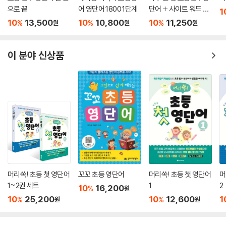
으로 끝
어 영단어 1800 1단계
단어 + 사이트 워드 따
1
라쓰기
10
13,500
10
10,800
10
11,250
%
%
%
원
원
원
이 분야 신상품
머리쏙! 초등 첫 영단어
꼬꼬 초등 영단어
머리쏙! 초등 첫 영단어
머
1~2권 세트
1
2
10
16,200
%
원
10
25,200
10
12,600
1
%
%
원
원