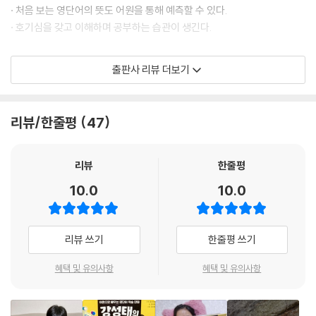
· 처음 보는 영단어의 뜻도 어원을 통해 예측할 수 있다.
· 호기심을 갖고 이해하며 공부하는 습관이 생긴다.
읽다 보면 영단어가 저절로 외워지는 학습 만화!
출판사 리뷰 더보기
영빵삼(영단어 빵점 삼총사)이라 불리는 뿌리와 영이, 단우 세 명의 친구
들이 공신 강성태 쌤을 만나 어원을 통해 영단어를 공부하는 이야기를 재
리뷰/한줄평
47
미있는 만화로 풀어 냈습니다. 4권에서는 ‘원’이라는 의미를 지닌 ‘circu
l’와 ‘중간’이라는 의미를 지닌 ‘medi’ 등 여섯 개의 어원과 그와 관련된 40
여 개의 영단어를 배울 수 있습니다. 또한 공신 강성태 쌤의 ‘특별 강의’와
리뷰
한줄평
‘원어민 영단어 발음’도 수록되어 있으니 책 속의 QR 코드를 꼭 스캔해 보
10.0
10.0
세요!
어원과 영단어를 되새기는 다양한 학습·활동 페이지!
리뷰 쓰기
한줄평 쓰기
만화를 통해 배운 영단어를 다시 한 번 되새길 수 있도록 다양한 학습·활동
혜택 및 유의사항
혜택 및 유의사항
페이지를 수록했습니다. 어원의 뜻과 그와 관련된 영단어를 정리한 ‘공신
의 족집게 정리‘, 어원을 생각하며 영단어를 따라 써 보는 ‘또박또박 영단어
따라 쓰기’, 가로세로 퍼즐 속에서 영단어를 찾아 보는 ‘알쏭달쏭 영단어 퍼