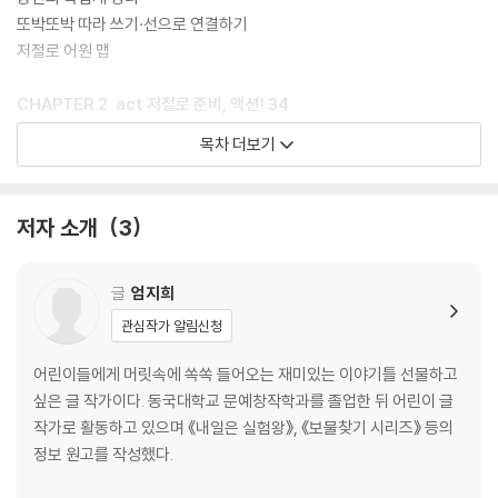
또박또박 따라 쓰기·선으로 연결하기
저절로 어원 맵
CHAPTER 2. act 저절로 준비, 액션! 34
목차 더보기
공신의 족집게 정리
또박또박 따라 쓰기·쏙쏙 찾아 쓰기
저절로 어원 맵
저자 소개
3
CHAPTER 3. medi 중세 기사가 된 공신 쌤 54
글
엄지희
공신의 족집게 정리
관심작가 알림신청
또박또박 따라 쓰기·알쏭달쏭 영단어 퍼즐
저절로 어원 맵
어린이들에게 머릿속에 쏙쏙 들어오는 재미있는 이야기틀 선물하고
찾아라! 다른 그림 찾기
싶은 글 작가이다. 동국대학교 문예창작학과를 졸업한 뒤 어린이 글
작가로 활동하고 있으며 《내일은 실험왕》, 《보물찾기 시리즈》 등의
CHAPTER 4. sign 나만의 특별한 사인 76
정보 원고를 작성했다.