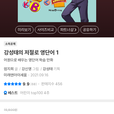
미리보기
사이즈비교
파트너샵
공유하기
소득공제
강성태의 저절로 영단어 1
어원으로 배우는 영단어 학습 만화
엄지희
글
강신영
그림
강성태
기획
미래엔아이세움
2021.09.16.
9.9
판매지수
456
68
베스트
어린이 top100 4주
15,800
원