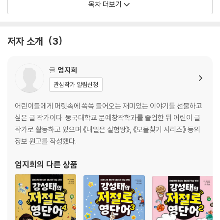
목차 더보기
저절로 어원 맵
CHAPTER 3. graph 쓰고 그리는 영단어
저자 소개
3
공신의 족집게 정리
또박또박 따라 쓰기·아름다운 글씨, 캘리그래피
저절로 어원 맵
글
엄지희
관심작가 알림신청
CHAPTER 4. bat 흥미진진 영단어 전쟁
공신의 족집게 정리
어린이들에게 머릿속에 쏙쏙 들어오는 재미있는 이야기틀 선물하고
또박또박 따라 쓰기·알쏭달쏭 영단어 퍼즐
싶은 글 작가이다. 동국대학교 문예창작학과를 졸업한 뒤 어린이 글
찾아라! 다른 그림 찾기
작가로 활동하고 있으며 《내일은 실험왕》, 《보물찾기 시리즈》 등의
정보 원고를 작성했다.
CHAPTER 5. bat 비트 주세요~!
공신의 족집게 정리
엄지희
의 다른 상품
또박또박 따라 쓰기·쏙쏙 찾아 쓰기
저절로 어원 맵
CHAPTER 6. spec 눈에 잘 띄는 영단어