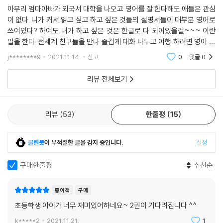
아무리 엄마아빠가 외국서 대학을 나오고 영어를 잘 한다해도 애들은 관심
이 없다. 니가 커서 읽고 싶고 하고 싶은 것들의 설명서들이 대부분 영어로
쓰여있다? 하여도 내가 하고 싶은 것은 한글로 다 되어있을걸~~~ 이란
말을 한다. 전세계 친구들을 만나 즐겁게 대화 나누고 여행 하려면 영어 좀
해야할 걸 하는데도 듣는둥 마는둥;; 역시 내 새끼 가르치는 건 부모는 못하
j********9
2021.11.14.
신고
0
댓글
0
는겐가 싶
리뷰 전체보기
리뷰
53
한줄평
15
클린봇
이 부적절한 글을 감지 중입니다.
설정
구매한줄평
추천순
종이책
구매
초등학생 아이가 너무 재미있어하네요~ 2권이 기다려집니다 ^^
k*****2
2021.11.21.
1