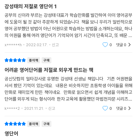
강성태의 저절로 영단어 1
공부의 신이라 부르는 강성태 대표가 학습만화를 발간하여 아이 영어공부
에 도움이 될 것 같아 주문하게 되었습니다. 책을 보니 우리가 일반적으로
영어 공부했던 방법이 아닌 어원으로 학습하는 방법을 소개하는데요, 하나
의 어원을 통해 여러 영단어가 기억되어 암기 시간이 단축되고, 또 배운 단
어를 오랫동안 기억할 수 있으며, 관련된 서양 역사와 문화도 알고, 처음보
x******h
2022.02.17.
신고
0
댓글
0
는 단어라도
종이책
구매
어려운 영어단어를 저절로 외우게 만드는 책
공신닷컴의 일타강사로 유명한 강성태 선생님 책입니다. 기존 어원편을
사서 봤던 기억이 있는데요. 내용은 비슷하지만 초등학생 아이들을 위해
만화로 재미있게 만든 책이네요. 만화로 읽으면서 쉽게 개념을 이해하고
단어를 외우게 되는 형식이라 한자 교육에 활용했던 마법천자문 시리즈와
같이 앞으로 꾸준히 인기를 끌 것 같습니다. QR코드를 활용한 강의까지
k*****2
2021.11.21.
신고
0
댓글
0
있으니 아이
종이책
구매
영단어