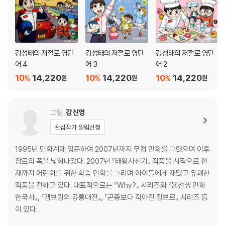
공신의 족집게 정리
또박또박 따라 쓰기, 선으로 연결하기
저절로 어원 맵
정답
강성태의 저절로 영단
강성태의 저절로 영단
강성태의 저절로 영단
어 4
어 3
어 2
10
14,220
10
14,220
10
14,220
%
%
%
원
원
원
그림
강신영
관심작가 알림신청
1995년 만화계에 입문하여 2007년까지 무협 만화를 그렸으며 이후
장르의 폭을 넓혀나갔다. 2007년 『태왕사신기』 작품을 시작으로 현
재까지 어린이를 위한 학습 만화를 그리며 아이들에게 재밌고 유쾌한
작품을 전하고 있다. 대표작으로는 『Why?』 시리즈와 『용선생 만화
한국사』, 『겜브링의 공룡대전』, 『곤충보다 작아진 정브르』 시리즈 등
이 있다.