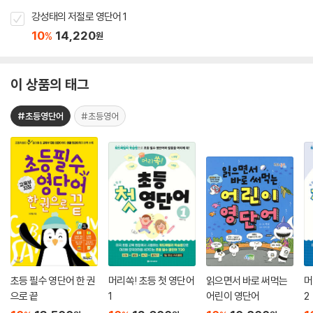
강성태의 저절로 영단어 1
10
14,220
%
원
이 상품의 태그
#초등영단어
#초등영어
초등 필수 영단어 한 권
머리쏙! 초등 첫 영단어
읽으면서 바로 써먹는
머
으로 끝
1
어린이 영단어
2