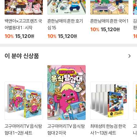
백앤아×고고프렌즈 국
흔한남매의 흔한 호기
흔한남매의 흔한 국어 1
김
어별동대 1 : 시작
심 15
환
10
15,120
%
원
10
15,120
10
15,120
1
%
%
원
원
이 분야 신상품
고구마머리TV 음식 탐
고구마머리TV 음식 탐
최태성의 한능검 한국
고
험대 1~2권 세트
험대 2 미국
사 1~13권 세트
니