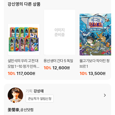
강신영
의 다른 상품
설민석의 우리 고전 대
용선생이 간다 5 독일
물고기보다 작아진 정
모험 1~10 정가 인하
브르 1
10
12,600
%
원
세트
10
117,000
10
13,500
%
%
원
원
기획
강성태
관심작가 알림신청
姜聲泰,공신닷컴