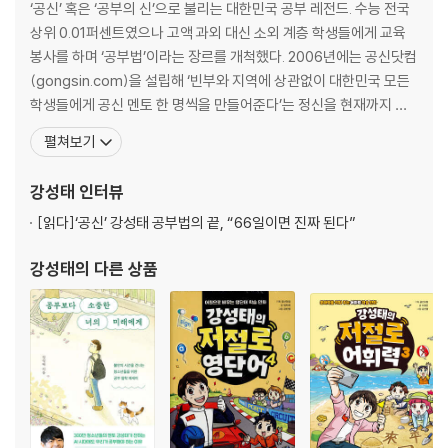
‘공신’ 혹은 ‘공부의 신’으로 불리는 대한민국 공부 레전드. 수능 전국
상위 0.01퍼센트였으나 고액 과외 대신 소외 계층 학생들에게 교육
봉사를 하며 ‘공부법’이라는 장르를 개척했다. 2006년에는 공신닷컴
(gongsin.com)을 설립해 ‘빈부와 지역에 상관없이 대한민국 모든
학생들에게 공신 멘토 한 명씩을 만들어준다’는 정신을 현재까지 실
천하고 있으며, 회원 수는 100만 명에 달한다. 지금껏 출간한 도서들
펼쳐보기
은 모두 베스트셀러에 오르며 100만 부 이상 판매되었고, [공부의
신] 유튜브 채널은 교육 분야 최초로 구독자 수 100만 명을 돌파했
강성태
인터뷰
고, 총 조회 수는 3억 6000
[읽다]
‘공신’ 강성태 공부법의 끝, “66일이면 진짜 된다”
강성태
의 다른 상품