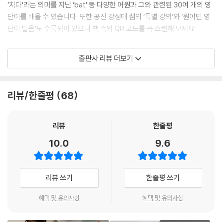
‘치다’라는 의미를 지닌 ‘bat’ 등 다양한 어원과 그와 관련된 30여 개의 영
단어를 배울 수 있습니다. 또한 공신 강성태 쌤의 ‘특별 강의’와 ‘원어민 영
단어 발음’도 수록되어 있으니 책 속의 QR 코드를 꼭 스캔해 보세요!
어원과 영단어를 되새기는 다양한 학습·활동 페이지!
출판사 리뷰 더보기
만화를 통해 배운 영단어를 다시 한 번 되새길 수 있도록 다양한 학습·활동
페이지를 수록했습니다. 어원의 뜻과 그와 관련된 영단어를 정리한 ‘공신
리뷰/한줄평
68
의 족집게 정리‘, 어원을 생각하며 영단어를 따라 써 보는 ‘또박또박 영단어
따라 쓰기’, 가로세로 퍼즐 속에서 영단어를 찾아 보는 ‘알쏭달쏭 영단어 퍼
즐’, 만화 명장면 속 숨은그림찾기 등 다양한 페이지가 구성되어 있습니다.
리뷰
한줄평
또한 어원과 영단어를 한눈에 살펴볼 수 있는 ‘저절로 어원 맵’도 수록했으
10.0
9.6
니, 어원과 영단어를 복습할 때 활용해 보세요.
특별 부록! 공신닷컴에서 제작한 영단어 학습기!
리뷰 쓰기
한줄평 쓰기
공신닷컴에서 제작한 ‘강성태의 저절로 영단어 학습기’를 제공합니다. 강
혜택 및 유의사항
혜택 및 유의사항
성태의 저절로 영단어 학습기는 원어민 발음과 함께 영단어를 반복 테스트
할 수 있는 프로그램입니다. 게임을 하듯 재미있게 영단어를 학습할 수 있