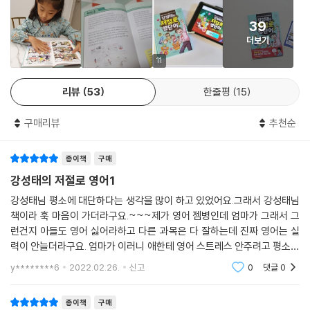
으며, 잘 안 외워지는 영단어를 자동으로 뽑아 주지요. 공신닷컴 홈페이지
39
에 접속하여 게임을 하듯 영단어를 반복 테스트해 보세요. (자세한 내용은
더보기
도서 참고)
11
어원 학습법의 장점
리뷰
53
한줄평
15
· 하나의 어원만으로 여러 영단어가 기억된다.
구매리뷰
추천순
· 영단어 암기 시간을 단축시킨다.
· 한번 외운 영단어를 오랫동안 기억할 수 있다.
종이책
구매
· 어원과 관련된 서양의 역사와 문화도 배울 수 있다.
· 처음 보는 영단어의 뜻도 어원을 통해 예측할 수 있다.
강성태의 저절로 영어1
· 호기심을 갖고 이해하며 공부하는 습관이 생긴다.
강성태님 평소에 대단하다는 생각을 많이 하고 있었어요.그래서 강성태님
책이라 훅 마음이 가더라구요.~~~제가 영어 젬병인데 엄마가 그래서 그
런건지 아들도 영어 싫어라하고 다른 과목은 다 잘하는데 진짜 영어는 실
력이 안늘더라구요. 엄마가 이러니 애한테 영어 스트레스 안주려고 평소에
영어공부 만큼은 아들에게 강요하지 않습니다.ㅠㅠ그래도 엄마로써 걱정
y********6
2022.02.26.
신고
0
댓글
0
은 되니 이런책이라도
종이책
구매