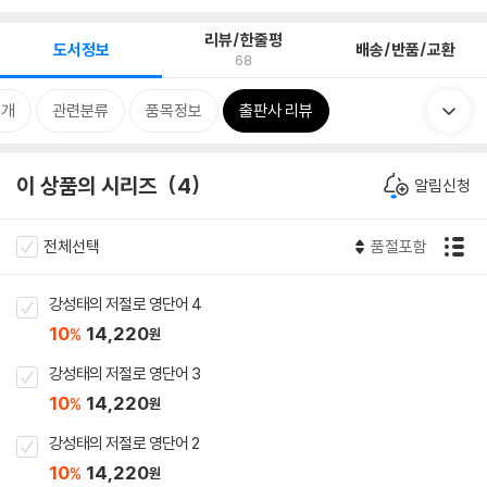
리뷰/한줄평
도서정보
배송/반품/교환
68
소개
관련분류
품목정보
출판사 리뷰
이 상품의 시리즈
4
알림신청
전체선택
품절포함
강성태의 저절로 영단어 4
10
14,220
%
원
강성태의 저절로 영단어 3
10
14,220
%
원
강성태의 저절로 영단어 2
10
14,220
%
원