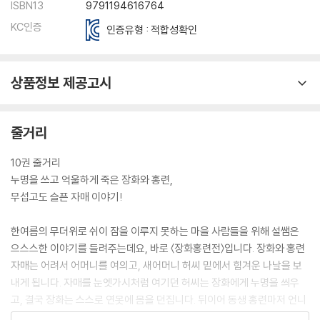
ISBN13
9791194616764
KC인증
인증유형 : 적합성확인
상품정보 제공고시
줄거리
10권 줄거리
누명을 쓰고 억울하게 죽은 장화와 홍련,
무섭고도 슬픈 자매 이야기!
한여름의 무더위로 쉬이 잠을 이루지 못하는 마을 사람들을 위해 설쌤은
으스스한 이야기를 들려주는데요, 바로 〈장화홍련전〉입니다. 장화와 홍련
자매는 어려서 어머니를 여의고, 새어머니 허씨 밑에서 힘겨운 나날을 보
내게 됩니다. 자매를 눈엣가시처럼 여기던 허씨는 장화에게 누명을 씌우
고, 결국 장화는 스스로 연못에 몸을 던집니다. 뒤이어 동생 홍련마저 언니
를 따라 세상을 떠나고 말지요. 그 뒤로 고을에 새로 부임한 사또마다 원인