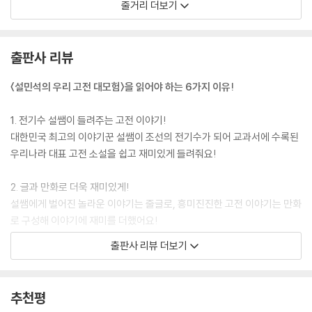
줄거리 더보기
모를 죽음을 맞게 되는데요, 과연 어떤 사연이 있었던 걸까요? 자매의 억
울한 원한, 그리고 설쌤이 조선에 오게 된 숨겨진 비밀까지! 전기수 설쌤의
마지막 이야기를 만나 보세요.
출판사 리뷰
〈설민석의 우리 고전 대모험〉을 읽어야 하는 6가지 이유!
1. 전기수 설쌤이 들려주는 고전 이야기!
대한민국 최고의 이야기꾼 설쌤이 조선의 전기수가 되어 교과서에 수록된
우리나라 대표 고전 소설을 쉽고 재미있게 들려줘요!
2. 글과 만화로 더욱 재미있게!
설쌤에게 벌어진 놀라운 이야기는 줄글로, 흥미진진한 고전 이야기는 만화
로 구성해 이야기에 재미를 더했어요!
출판사 리뷰 더보기
3. 풍부한 정보 페이지로 고전을 깊이 이해!
작품의 줄거리는 물론 배경 지식과 의의, 감상 포인트까지 담은 풍부한 정
보 페이지로 고전을 깊이 들여다봐요!
추천평