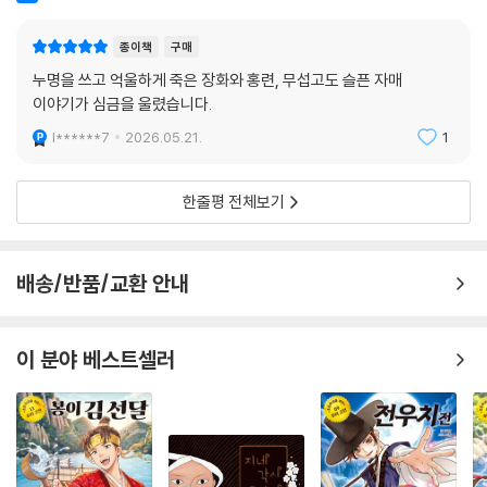
종이책
구매
누명을 쓰고 억울하게 죽은 장화와 홍련, 무섭고도 슬픈 자매
이야기가 심금을 울렸습니다.
l******7
2026.05.21.
1
한줄평 전체보기
배송/반품/교환 안내
이 분야 베스트셀러