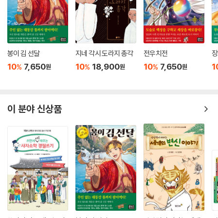
봉이 김 선달
지네 각시 도라지 총각
전우치전
장
10
7,650
10
18,900
10
7,650
1
%
%
%
원
원
원
이 분야 신상품