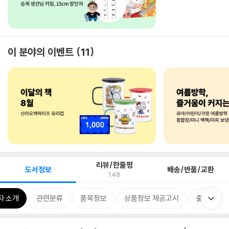
이 분야의 이벤트
11
리뷰/한줄평
도서정보
배송/반품/교환
148
자 소개
관련분류
품목정보
상품정보 제공고시
줄거리