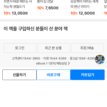
쓰면서 바로 배우는 사
봉이 김 선달
상상력이 자라는 세계
설
자소학 경필쓰기
의 변신 이야기
모
10
7,650
%
원
세
10
13,050
10
12,600
1
%
%
원
원
이 책을 구입하신 분들이 산 분야 책
로그인
최근 본 상품
주문/배송
고객센터 1544-3800
티켓 1544-6399
중고샵 1566-4295
eBook 1:1문의/채팅상담
예스이십사(주) 사업자 정보
선물하기
바로구매
카트담기
이용약관
개인정보처리방침
청소년보호정책
PC버전
회사소개
거래처관계자께
도서홍보
광고
Copyright © YES24 Corp. All Rights Reserved.
MATOM11