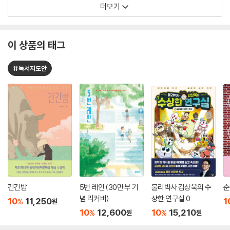
더보기
이 상품의 태그
#독서지도안
긴긴밤
5번 레인 (30만 부 기
물리박사 김상욱의 수
순
념 리커버)
상한 연구실 0
10
11,250
1
%
원
10
12,600
10
15,210
%
%
원
원