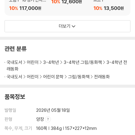
10
12,600
%
원
세트
10
117,000
10
13,500
%
%
원
원
더보기
관련 분류
국내도서
어린이
3-4학년
3-4학년 그림/동화책
3-4학년 전
래동화
국내도서
어린이
어린이 문학
그림/동화책
전래동화
품목정보
발행일
2026년 05월 18일
판형
양장
쪽수, 무게, 크기
160쪽 | 384g | 157*227*12mm