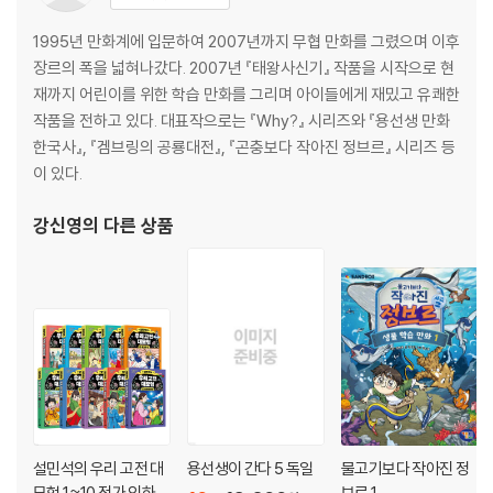
1995년 만화계에 입문하여 2007년까지 무협 만화를 그렸으며 이후
장르의 폭을 넓혀나갔다. 2007년 『태왕사신기』 작품을 시작으로 현
재까지 어린이를 위한 학습 만화를 그리며 아이들에게 재밌고 유쾌한
작품을 전하고 있다. 대표작으로는 『Why?』 시리즈와 『용선생 만화
한국사』, 『겜브링의 공룡대전』, 『곤충보다 작아진 정브르』 시리즈 등
이 있다.
강신영
의 다른 상품
설민석의 우리 고전 대
용선생이 간다 5 독일
물고기보다 작아진 정
모험 1~10 정가 인하
브르 1