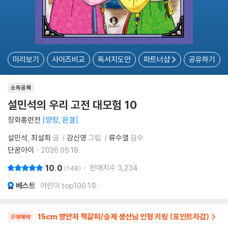
미리보기
사이즈비교
독서지도안
파트너샵
공유하기
소득공제
설민석의 우리 고전 대모험 10
장화홍련전
양장, 완결
설민석
최설희
글
강신영
그림
류수열
감수
단꿈아이
2026.05.18.
10.0
판매지수
3,234
148
베스트
어린이 top100 1주
15cm 방안자 책갈피/승제 생선님 인형 키링 (포인트차감)
구매혜택