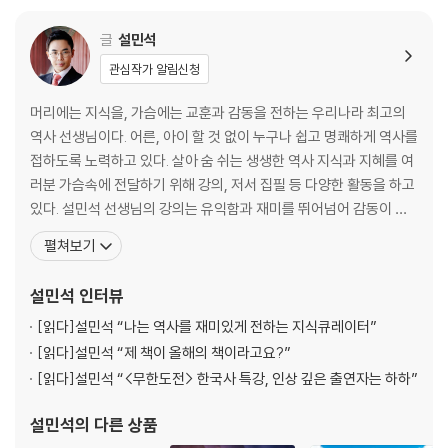
한 장으로 정리하는 독서 일기 152
글
설민석
관심작가 알림신청
머리에는 지식을, 가슴에는 교훈과 감동을 전하는 우리나라 최고의
역사 선생님이다. 어른, 아이 할 것 없이 누구나 쉽고 명쾌하게 역사를
접하도록 노력하고 있다. 살아 숨 쉬는 생생한 역사 지식과 지혜를 여
러분 가슴속에 전달하기 위해 강의, 저서 집필 등 다양한 활동을 하고
있다. 설민석 선생님의 강의는 유익함과 재미를 뛰어넘어 감동이 있
다. 사람들이 원하는 메시지, 대중들에게 꼭 필요한 지식을 한국사와
펼쳐보기
접목하여 남녀노소 누구나 이해하기 쉽게 전달한다. ‘한국사는 지루
하고 딱딱하다’는 선입견을 깨고, 함께 배우고 이야기할 수 있는 새로
설민석
인터뷰
운 콘텐츠로 인식된다. 20년 이상을 수험생들을
[읽다]
설민석 “나는 역사를 재미있게 전하는 지식큐레이터”
[읽다]
설민석 “제 책이 올해의 책이라고요?”
[읽다]
설민석 “<무한도전> 한국사 특강, 인상 깊은 출연자는 하하”
설민석
의 다른 상품