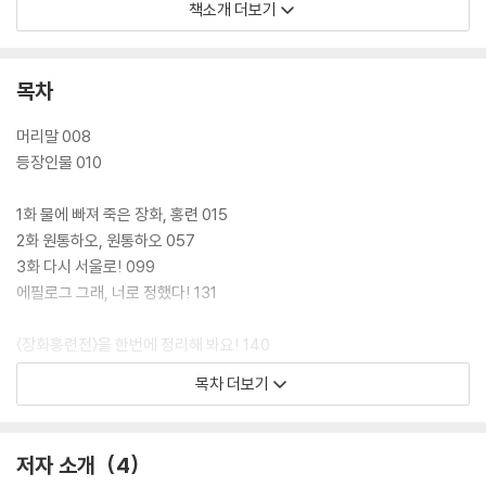
책소개 더보기
목차
머리말 008
등장인물 010
1화 물에 빠져 죽은 장화, 홍련 015
2화 원통하오, 원통하오 057
3화 다시 서울로! 099
에필로그 그래, 너로 정했다! 131
〈장화홍련전〉을 한번에 정리해 봐요! 140
교수님! 〈장화홍련전〉은 어떤 책이에요? 142
목차 더보기
설쌤! 옛날 사람들은 어떻게 살았어요? 144
설쌤과 함께 생각을 나눠 봐요! 146
쏙쏙 들어오는 어휘력 노트 148
저자 소개
4
읽고 푸는 문해력 퀴즈 149