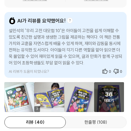
을 더해 〈설민석의 우리 고전 대모험〉을 직접 들려드리려 합니다. 꿈과 현
실을 넘나드는 고전 속 이야기는 꿈을 키워 갈 여러분에게 좋은 자양분이
되어 줄 거예요.
AI가 리뷰를 요약했어요!
-저자 설민석
설민석의 "우리 고전 대모험 10"은 아이들이 고전을 쉽게 이해할 수
있도록 친근한 설명과 생생한 그림을 제공하는 책이다. 이 책은 전통
가치와 교훈을 자연스럽게 배울 수 있게 하며, 재미와 감동을 동시에
전하는 유익한 도서이다. 아이들이 각기 다른 역할을 맡아 읽으면 더
욱 몰입할 수 있어 재미있게 읽을 수 있으며, 글과 만화가 함께 구성되
어 있어 초등학생들도 부담 없이 읽을 수 있다.
AI 리뷰가 도움이 되었나요?
0
0
36
더보기
3
리뷰
40
한줄평
108