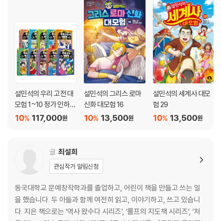
설민석의 우리 고전 대
설민석의 그리스 로마
설민석의 세계사 대모
모험 1~10 정가 인하
신화 대모험 16
험 29
세트
10
117,000
10
13,500
10
13,500
%
%
%
원
원
원
글
최설희
관심작가 알림신청
동국대학교 문예창작학과를 졸업하고, 어린이 책을 만들고 쓰는 일
을 했습니다. 두 아들과 함께 여전히 읽고, 이야기하고, 쓰고 있습니
다. 지은 책으로는 ‘역사 왔수다 시리즈’, ‘롤프의 지도책 시리즈’, ‘처