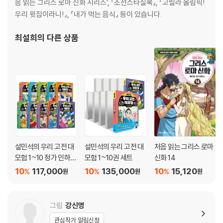
음 읽는 그리스 로마 신화 시리즈’, 『조선스타실록』, 『고릴라 올림픽!
우리 윗집이라니!』, 『내가 먹는 음식』 등이 있습니다.
최설희
의 다른 상품
설민석의 우리 고전 대
설민석의 우리 고전 대
처음 읽는 그리스 로마
모험 1~10 정가 인하
모험 1~10권 세트
신화 14
세트
10
117,000
10
135,000
10
15,120
%
%
%
원
원
원
그림
강신영
관심작가 알림신청