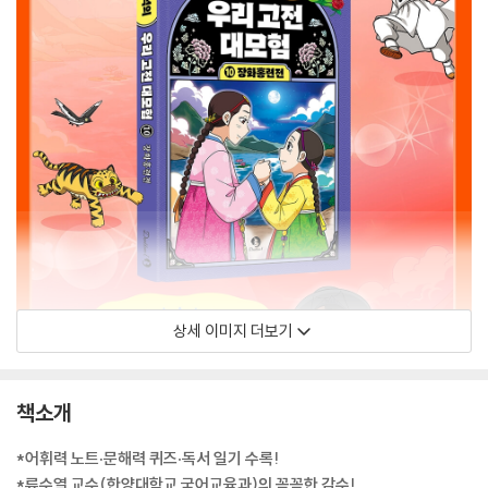
상세 이미지 더보기
책소개
*어휘력 노트·문해력 퀴즈·독서 일기 수록!
*류수열 교수(한양대학교 국어교육과)의 꼼꼼한 감수!