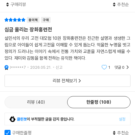
구매리뷰
추천순
종이책
구매
심금 울리는 장화홍련전
설민석의 우리 고전 대모험 10권 장화홍련전은 친근한 설명과 생생한 그
림으로 아이들이 쉽게 고전을 이해할 수 있게 돕는다. 억울한 누명을 벗고
정의가 드러나는 이야기 속에서 전통 가치와 교훈을 자연스럽게 배울 수
있다. 재미와 감동을 함께 전하는 유익한 책이다.
l******7
2026.05.21.
신고
1
댓글
0
리뷰 전체보기
리뷰
40
한줄평
108
클린봇
이 부적절한 글을 감지 중입니다.
설정
구매한줄평
추천순