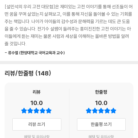
4. 읽으면서 생각하고, 쓰면서 정리!
[설민석의 우리 고전 대모험]은 재미있는 고전 이야기를 통해 선조들이 어
단순히 읽기만 하는 독서는 그만! 고전 이야기와 관련된 다양한 질문을 통
떤 꿈을 꾸며 살았는지 살펴보고, 이를 통해 자신을 돌아볼 수 있는 기회를
해 생각을 틔우고, 독서 일기를 직접 쓰면서 생각을 정리해요!
주는 책입니다. 나아가 아이들의 감수성과 문해력을 기르는 데도 큰 도움
을 줄 수 있습니다. 전기수 설쌤이 들려주는 흥미진진한 고전 이야기는 아
5. 어휘력 및 문해력 강화!
이들에게 듣는 재미는 물론 사람과 세상을 이해하는 올바른 방법을 알려
어휘력 노트를 통해 책에서 나온 어휘와 속담을 정리하고, 이를 바탕으로
줄 것입니다.
문해력 퀴즈를 풀면서 어휘력과 문해력을 쑥쑥 키워요!
- 류수열 (한양대학교 국어교육과 교수)
6. 교과서와 함께 봐요!
3학년 2학기 국어 1. 작품을 보고 느낌을 나누어요
리뷰/한줄평
148
5학년 1학기 국어 10. 주인공이 되어
6학년 1학기 국어 1. 작품 속의 인물과 나
리뷰
한줄평
작가의 말
10.0
10.0
고전을 왜 읽어야 할까요? 저는 고전이 선조들의 삶의 지혜와 가치가 담긴
또 다른 역사라고 생각합니다. 고전을 통해 그 안에 녹아 있는 옛사람들의
리뷰 쓰기
한줄평 쓰기
삶의 모습을 이해하며, 오늘을 살아갈 지혜를 얻을 수 있기 때문이지요. 그
래서 우리 고전 가운데 가장 재미있는 이야기를 모으고, 대모험의 세계관
혜택 및 유의사항
혜택 및 유의사항