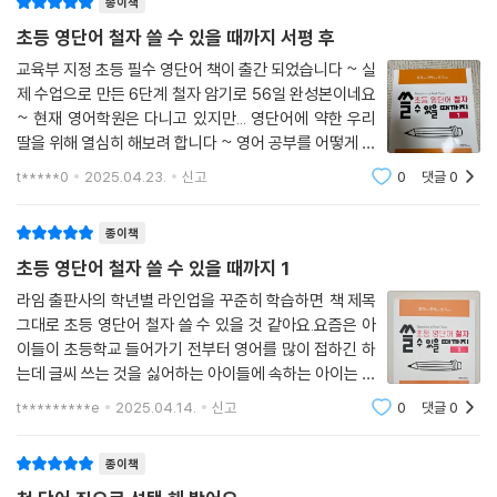
종이책
초등 영단어 철자 쓸 수 있을 때까지 서평 후
교육부 지정 초등 필수 영단어 책이 출간 되었습니다 ~ 실
제 수업으로 만든 6단계 철자 암기로 56일 완성본이네요
~ 현재 영어학원은 다니고 있지만... 영단어에 약한 우리
딸을 위해 열심히 해보려 합니다 ~ 영어 공부를 어떻게 해
야하는지에 대해 설명이 잘 나와있습니다. 아이와 함께 정
t*****0
2025.04.23.
신고
0
댓글
0
독해 보면 좋을거 같아요^^먼저 1권 공부부터 시작하게
되었습니다 ~ 새로운 단어에 맞게 먼저 우
종이책
초등 영단어 철자 쓸 수 있을 때까지 1
라임 출판사의 학년별 라인업을 꾸준히 학습하면 책 제목
그대로 초등 영단어 철자 쓸 수 있을 것 같아요.요즘은 아
이들이 초등학교 들어가기 전부터 영어를 많이 접하긴 하
는데 글씨 쓰는 것을 싫어하는 아이들에 속하는 아이는 영
단어 철자 쓰기를 힘들어하더라고요. [초등 영단어 철자
t*********e
2025.04.14.
신고
0
댓글
0
쓸 수 있을 때까지] 책으로 철자 쓰는 것을 시작한다면 영
어 쓰는 게 어렵지 않을 것 같아요.
종이책