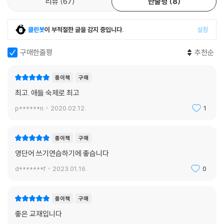
리뷰
67
한줄평
8
클린봇
이 부적절한 글을 감지 중입니다.
설정
구매한줄평
추천순
종이책
구매
최고. 애들 숙제로 최고
p******n
2020.02.12.
1
종이책
구매
영단어 쓰기연습하기에 좋습니다
d*******f
2023.01.16.
0
종이책
구매
좋은 교재입니다