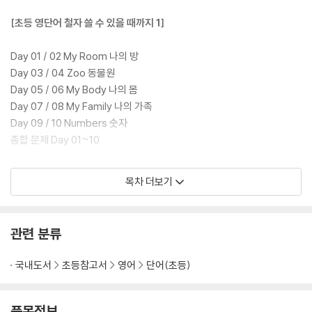
치들을 고민하게 되었습니다. 그 고민의 결과로 암기 훈련 6단계가 고안되
었습니다. 이런 학습 단계를 거치고 나니, 조카는 단어의 철자를 정확하게
[초등 영단어 철자 쓸 수 있을 때까지 1]
쓸 수 있게 되었습니다. 100점 만점에 100점! 이 책의 STEP들만 잘 따라
한다면, 56일 만에 초등 필수 영단어 800개를 완벽하게 철자까지 쓸 수
Day 01 / 02 My Room 나의 방
있습니다.
Day 03 / 04 Zoo 동물원
Day 05 / 06 My Body 나의 몸
Day 07 / 08 My Family 나의 가족
Day 09 / 10 Numbers 숫자
종합 문제 Day 01~10
Day 11 / 12 Looks 외모
목차 더보기
Day 13 / 14 Feelings 감정
Day 15 / 16 My Friends 나의 친구들
Day 17 / 18 Weather & Nature 날씨와 자연
관련 분류
Day 19 / 20 Clothes 옷
종합 문제 Day 11~20
국내도서
초등참고서
영어
단어(초등)
Day 21 / 22 Colors & Shapes 색과 모양
Day 23 / 24 Where is it? 그것은 어디에 있나요?
품목정보