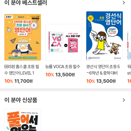
이 분야 베스트셀러
EBS랑 홈스쿨 초등 필
능률 VOCA 초등 필수
경선식 영단어 초등 5
워
수 영단어 LEVEL 1
~6학년 & 중학대비
s
10
13,500
%
원
E
10
11,700
10
13,500
1
%
%
원
원
이 분야 신상품