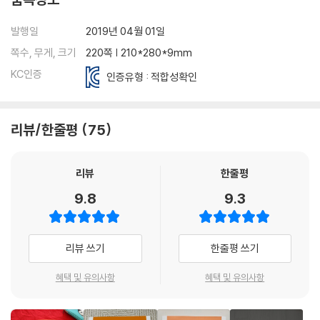
Day 25 / 26 Day & Month 요일과 달
Day 27 / 28 Dos & Don'ts 할 것들과 안 할 것들
발행일
2019년 04월 01일
종합 문제 Day 21~28
쪽수, 무게, 크기
220쪽 | 210*280*9mm
KC인증
인증유형 : 적합성확인
[초등 영단어 철자 쓸 수 있을 때까지 2]
Day 29 / 30 My Town 나의 마을
리뷰/한줄평
75
Day 31 / 32 My House 나의 집
Day 33 / 34 My Day 나의 하루
Day 35 / 36 Hobby 취미
리뷰
한줄평
Day 37 / 38 Goods & Bads 좋은 점과 나쁜 점
9.8
9.3
종합 문제 Day 29~38
Day 39 / 40 Sports 스포츠
리뷰 쓰기
한줄평 쓰기
Day 41 / 42 Free Time & Health 여가 시간과 건강
Day 43 / 44 Food 음식
혜택 및 유의사항
혜택 및 유의사항
Day 45 / 46 Play 놀이
Day 47 / 48 Jobs 직업