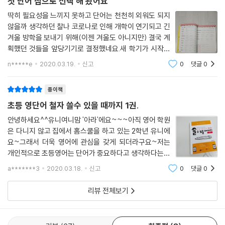
첫 단어 집으로 선택 해 봤어요
딱히 필요성을 느끼지 못하고 단어는 천천히 외워도 되지
않을까 생각하던 찰나 코로나로 인해 개학이 연기되고 긴
겨울 방학을 보내기 위해(이젠 겨울도 아니지만) 결국 계
획했던 것들을 앞당기기로 결정했네요.새 학기가 시작되
고 좀 정리 적응이 되면 시작하려 했던 단어외우기를 위해
n*****e
2020.03.19.
신고
0
댓글
0
선택한 책입니다.1.2권 총 합쳐서 56일 완성인데 매일 15
개 안밖의 양을 외우게 되어 있네요.제가
종이책
초등 영단어 철자 쓸수 있을 때까지 1권.
안녕하세요^^유니여니맘 '아라'에요~~~아직 영어 학원
은 다니지 않고 집에서 홈스쿨을 하고 있는 2학년 유니에
요~그래서 더욱 영어에 관심을 갖게 되더라구요~저는
개인적으로 초등영어는 단어가 중요하다고 생각하다는데
영어단어를 외우기만 하는게 아니라초등 영단어 철자를
a*******3
2020.03.18.
신고
0
댓글
0
쓸수 있게 도움을 주는 영어문제집이 있어서 만나봤어요
^^'초등 영단어 철자 쓸 수 있을 때까지'랍니다.^^'초
리뷰 전체보기