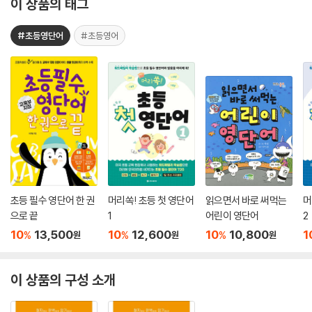
이 상품의 태그
#초등영단어
#초등영어
초등 필수 영단어 한 권
머리쏙! 초등 첫 영단어
읽으면서 바로 써먹는
머
으로 끝
1
어린이 영단어
2
10
13,500
10
12,600
10
10,800
1
%
%
%
원
원
원
이 상품의 구성 소개