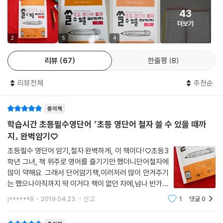
종합 문제 Day 39~48
43
Day 49 / 50 On the Road 도로에서
더보기
Day 51 / 52 School 학교
2
5
4
Day 53 / 54 House Chores 집안일
Day 55 / 56 Shopping 쇼핑
리뷰
67
한줄평
8
종합 문제 Day 49~56
리뷰전체
추천순
종이책
학습시간 초등필수영단어 『초등 영단어 철자 쓸 수 있을 때까
지』 완벽암기♡
초등필수 영단어 암기,철자 완벽하게, 이 책이다!♡초등3
학년 그녀, 책 위주로 영어를 즐기기만 했더니단어철자에
많이 약해요. 그래서 단어암기책,이러저러 많이 안겨주기
는 했으나아직까지 딱 이거다 책이 없던 차에,넘나 반가운
초등영어단어책 발간 ♡ 교육부지정 초등필수 영단어 80
j******9
2019.04.23.
신고
1
댓글
0
0개를실제 수업으로 만든 6단계 철자 암기책 ♬+ QR코
드로 단어 듣기/받아쓰기/챈트훈련https://blo