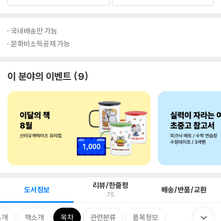
국내배송만 가능
문화비소득공제 가능
이 분야의 이벤트
9
리뷰/한줄평
도서정보
배송/반품/교환
75
소개
책소개
목차
관련분류
품목정보