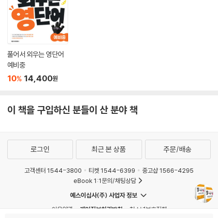
풀어서 외우는 영단어
예비중
10
14,400
%
원
이 책을 구입하신 분들이 산 분야 책
로그인
최근 본 상품
주문/배송
고객센터 1544-3800
티켓 1544-6399
중고샵 1566-4295
eBook 1:1문의/채팅상담
예스이십사(주) 사업자 정보
이용약관
개인정보처리방침
청소년보호정책