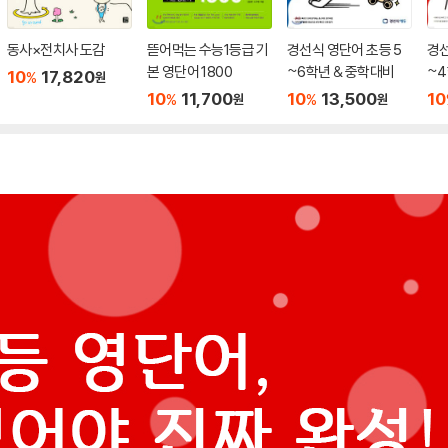
동사×전치사 도감
뜯어먹는 수능1등급 기
경선식 영단어 초등 5
경선
본 영단어 1800
~6학년 & 중학대비
~
10
17,820
%
원
10
11,700
10
13,500
10
%
%
원
원