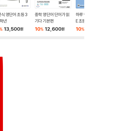
식 영단어 초등 3
중학 영단어 단어가 읽
하루 한장 English BIT
메가스터
4학년
기다 기본편
E 초등 영단어 3학년 과
능 2580
정
13,500
10
12,600
10
12,600
10
1
%
%
%
%
원
원
원