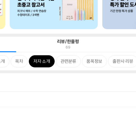
리뷰/한줄평
69
소개
목차
저자 소개
관련분류
품목정보
출판사 리뷰