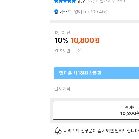
9.7
판매지수
660
69
베스트
영어 top100 45주
12,000
원
10
10,800
YES포인트
앱 다운 시 1천원 상품권
결제혜택
종이책
10,800
시리즈의 신상품이 출시되면 알려드립니다