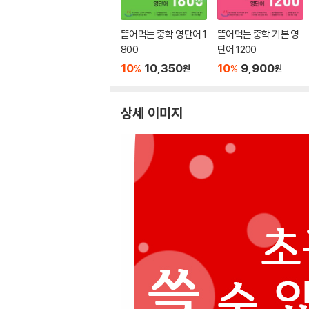
뜯어먹는 중학 영단어 1
뜯어먹는 중학 기본 영
800
단어 1200
10
10,350
10
9,900
%
%
원
원
상세 이미지