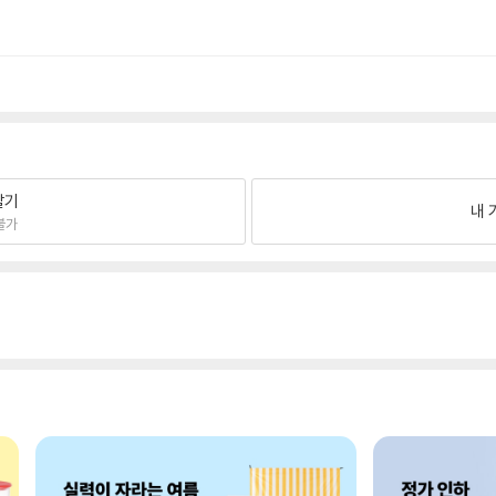
팔기
내 
불가