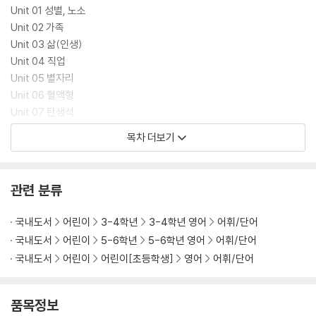
Unit 01 성별, 노소
Unit 02 가족
Unit 03 삶(인생)
Unit 04 직업
Unit 05 별자리
Unit 06 혈액형
Unit 07 탄생석
Unit 08 성격
목차 더보기
Unit 09 종교
Chapter 02. 신체
관련 분류
Unit 01 신체명
Unit 02 병명
국내도서
어린이
3-4학년
3-4학년 영어
어휘/단어
Unit 03 약명
국내도서
어린이
5-6학년
5-6학년 영어
어휘/단어
Unit 04 생리현상
국내도서
어린이
어린이[초등학생]
영어
어휘/단어
Chapter 03. 감정, 행동 표현
Unit 01 감정
품목정보
Unit 02 칭찬