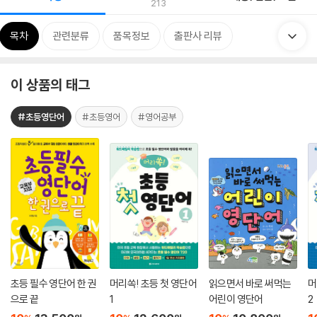
213
목차
관련분류
품목정보
출판사 리뷰
이 상품의 태그
#초등영단어
#초등영어
#영어공부
초등 필수 영단어 한 권
머리쏙! 초등 첫 영단어
읽으면서 바로 써먹는
머
으로 끝
1
어린이 영단어
2