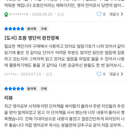
딱맞춘 책입니다.초등단어라는 제목이지만, 영어 언어로서 당연히 알아야
할 기본중의 기본 단어들을 모두 배울 수 있습니다.좋은책 집필해주신 작
Chapter 11. 스포츠, 여가
h*******4
2026.05.20.
신고
0
댓글
0
가님들 감사합니다
Unit 01 운동
Unit 02 오락, 취미
종이책
구매
Unit 03 악기
[도서] 초등 영단어 완전정복
Unit 04 여가
필요한 책인지라 구매해서 사용하고 있어요 발음기호가 나와 있어서 같이
Unit 05 영화
읽기에 좋은 것 같아요 단어가 어려운 부분도 많지만 읽단은 발음에 집중
하고 있는지라 그럭저럭 읽고 있어요 발음을 파일로 들을 수 있어서 나중
Part 2 여행 단어
에 활용하기에도 좋을 것 같아요 다른 궁금하신 분들도 한 번 읽어보시기
Chapter 01. 공항에서
를 바라요 표지가 초등학생들의 느낌도 나고 참 좋아요 너무 재미있게 읽
c****o
2023.07.23.
신고
0
댓글
0
Unit 01 공항
고 있어요
Unit 02 기내 탑승
종이책
구매
Unit 03 기내 서비스
리뷰
Chapter 02. 입국심사
최근 영어공부 시작해 어떤 단어책을 봐야할지 몰라서 주변 지인들의 추천
Unit 01 입국목적
을 받아 알게되었고 믿고 이 단어책을 사서 봤는데 너무 내용이 좋아서 행
Unit 02 거주지
복했습니다. 진짜 기대이상으로 내용이 좋았고 깔끔간단하게 되어있어 너
무 좋습니다 처음 영어공부 하시는 분들한테 강추구요 굳이 처음 공부하시