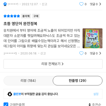
Chapter 03. 숙소
는게 아니라도 이책이 정말 좋은거같습니다 다들 이책으로 단어공부해서
t*****1
2022.12.07.
신고
0
댓글
0
토익대박납시다
Unit 01 예약
Unit 02 호텔
종이책
구매
Unit 03 숙소 종류
초등 영단어 완전정복
Unit 04 룸서비스
유치원에서 부터 영어에 조금씩 노출이 되어있지만 아직
대문자 소문자를 헷갈려해요파닉스도 조금씩 하고 있는
Chapter 04. 교통
데 단어를 그림으로 배울수있는책이라고 해서 신청했는
Unit 01 탈것
데그림이 아이들 취향에 맞는지 관심을 보이네요모든 언
Unit 02 자동차 명칭 / 자전거 명칭
어의 기본은 단어라는데 외우기가 쉽지 않아요실제로 사
Unit 03 교통 표지판
z******5
2020.06.18.
신고
0
댓글
0
용하는 단어들을 주제별로 분류해서 사전같지만 귀여운
Unit 04 방향
그림이 같이 그려져 있어서 거부감이 없이 보더라구
리뷰 전체보기
Unit 05 거리 풍경
Chapter 05. 관광
리뷰
184
한줄평
29
Unit 01 서양권 대표 관광지
Unit 02 볼거리 예술 및 공연
Unit 03 나라 이름
클린봇
이 부적절한 글을 감지 중입니다.
설정
Unit 04 세계 도시
구매한줄평
추천순