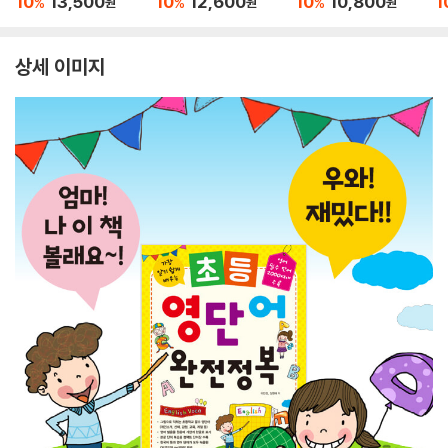
10
13,500
10
12,600
10
10,800
1
%
%
%
원
원
원
상세 이미지