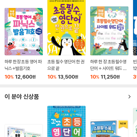
하루 한장 초등 영어 파
초등 필수 영단어 한 권
하루 한 장 초등필수영
빈
닉스+발음기호
으로 끝
단어 + 사이트 워드 따
12
라쓰기
10
12,600
10
13,500
10
11,250
3
%
%
%
원
원
원
이 분야 신상품