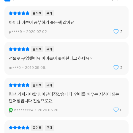
컴팩트 단어장
Part 01. 일상생활 단어
종이책
구매
Part 02. 여행 단어
아이나 어른이 공부하기 좋은책 같아요
p****9
2020.07.02.
2
종이책
구매
선물로 구입했어요 아이들이 좋아한다고 하네요~
m***0
2019.05.06.
2
종이책
구매
평생 가져가야할 영어단어장같습니다. 언어를 배우는 지침이 되는
단어장입니다 진심으로요.
h*******4
2026.05.20.
0
종이책
구매