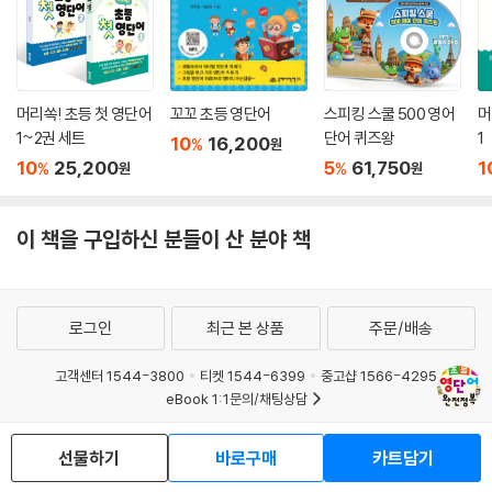
머리쏙! 초등 첫 영단어
꼬꼬 초등 영단어
스피킹 스쿨 500 영어
머
1~2권 세트
단어 퀴즈왕
1
10
16,200
%
원
10
25,200
5
61,750
1
%
%
원
원
이 책을 구입하신 분들이 산 분야 책
로그인
최근 본 상품
주문/배송
고객센터 1544-3800
티켓 1544-6399
중고샵 1566-4295
eBook 1:1문의/채팅상담
예스이십사(주) 사업자 정보
선물하기
바로구매
카트담기
이용약관
개인정보처리방침
청소년보호정책
PC버전
회사소개
거래처관계자께