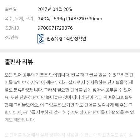
Unit 03 행동
발행일
2017년 04월 20일
Unit 04 인사
쪽수, 무게, 크기
340쪽 | 596g | 148*210*30mm
Unit 05 축하
ISBN13
9788971728376
Chapter 04. 교육
KC인증
인증유형 : 적합성확인
Unit 01 학교
Unit 02 학교시설
Unit 03 교과목 및 관련 단어
출판사 리뷰
Unit 04 학용품
Unit 05 부호
모든 언어 공부의 기본은 단어입니다. 말을 하고 글을 읽을 수 있으려면 단
Unit 06 도형
어를 알아야 하지요. 이 책은 우리가 실제로 자주 사용하는 단어들을 주제
Unit 07 숫자
별로 분류하였답니다. 그래서 필요한 단어를 쉽게 찾아서 공부할 수 있어
Unit 08 학과
요. 또한 단순히 단어만 늘어놓은 것이 아니라 단어 옆에 귀여운 그림들도
함께 그려놓았어요. 이 그림들은 보기만 해도 단어를 생각나게 해 주는 그
Chapter 05. 계절/월/요일
림이어서, 공부를 지루하지 않게 해주기도 하지만 단어를 더 잘 외울 수 있
Unit 01 계절
게도 해준답니다.
Unit 02 요일
Unit 03 월
또 단어를 활용해서 실제 생활에서 사용할 수 있는 대화 표현들도 같이 실