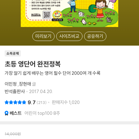
미리보기
사이즈비교
공유하기
소득공제
초등 영단어 완전정복
가장 알기 쉽게 배우는 영어 필수 단어 2000여 개 수록
이민정
,
장현애
글
반석출판사
2017.04.20.
9.7
판매지수
1,020
213
베스트
어린이 top100 8주
14,000
원