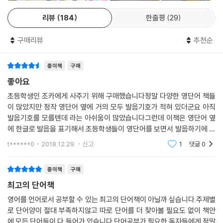
Unit 01 과일
어서 앞에 나온 단어를 얼마나 외웠는지 체크하거나 복습하기에는 아주 좋
리뷰
184
한줄평
29
Unit 02 채소, 뿌리식물
아요
Unit 03 수산물, 해조류
구매리뷰
추천순
Unit 04 육류
Unit 05 음료수
종이책
구매
Unit 06 기타식품 및 요리재료
Unit 07 대표요리
좋아요
Unit 08 요리방식
초등학생인 조카에게 사주기 위해 구매했습니다정말 다양한 영단어 책들
Unit 09 패스트푸드점
이 많았지만 정작 영단어 옆에 거의 모두 발음기호가 적혀 있더군요 아직
Unit 10 맛 표현
발음기호를 모를텐데 라는 아쉬움이 많았습니다그런데 이책은 영단어 옆
에 한글로 발음을 표기해서 초등학생들이 영단어를 보면서 발음하기에 참
Chapter 09. 쇼핑
좋은것같았습니다 단어도 분류별로 관련단어들이 나눠져 있어서 이해하
t******0
2018.12.29.
신고
1
댓글
0
거나 보기에 편한것같았
Unit 01 쇼핑 물건
Unit 02 색상
종이책
구매
Unit 03 구매 표현
최고의 단어책
Chapter 10. 도시
영어를 언어로서 공부할 수 있는 최고의 단어책이 아닐까 싶습니다.주제별
로 단어양이 절대 부족하지않고 따로 단어를 더 찾아볼 필요도 없이 책안
Unit 01 자연물 또는 인공물
에 모든 단어들이 다 들어가 있습니다.단어공부가 필요한 독자들에게 정말
Unit 02 도시 건축물