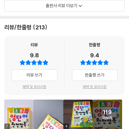
Unit 04 일
려 있어요. 주변 사람과 함께 따라서 읽어보세요. 어려울 수도 있지만 점점
출판사 리뷰 더보기
Unit 05 시간
영어가 생활과 가까워질 거예요. 단어를 쉽게 따라 읽으며 공부할 수 있도
록 영어 발음을 한글로도 같이 써놓았어요. 책에 함께 있는 CD에는 원어민
Chapter 06. 자연과 우주
의 정확한 발음이 실린 mp3 파일이 들어 있으니 읽고 들으면서 공부해보
리뷰/한줄평
213
Unit 01 날씨 표현
세요. 우리말도 함께 녹음되어 있어 음원을 들으며 단어 공부하기에 좋아
Unit 02 날씨 관련
요.
Unit 03 우주환경과 오염
리뷰
한줄평
Unit 04 동식물
Part 1 일상생활 단어
9.8
9.4
성별, 가족관계, 직업 등 자신을 소개할 수 있는 표현부터 의식주, 여가 활
Chapter 07. 주거 관련
동 등에 대한 표현까지 우리가 일상생활에서 흔히 쓰는 단어들이 실려 있
Unit 01 집의 종류
어요.
리뷰 쓰기
한줄평 쓰기
Unit 02 집의 부속물
Unit 03 거실용품
Part 2 여행 단어
혜택 및 유의사항
혜택 및 유의사항
Unit 04 침실용품
여행의 순서에 따라 단계별로 단어를 정리하였어요. 미국, 유럽, 호주 등 영
Unit 05 주방
어를 사용하는 나라들의 대표적인 관광지도 함께 실려 있어요.
Unit 06 주방용품
119
Unit 07 욕실용품
컴팩트 단어장
더보기
본문의 단어들을 그림 없이 우리말 뜻, 영어, 한글 발음만 한 번 더 실었어
Chapter 08. 음식
요. 이 부분은 글씨만 있어서 다소 지루할 수 있지만 본문보다 페이지가 적
7
4