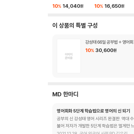
10
14,040
10
16,650
%
%
원
원
이 상품의 특별 구성
강성태 66일 공부법 + 영어
10
30,600
%
원
MD 한마디
영어회화 5단계 학습법으로 영어의 신 되기
공부의 신 강성태 영어 시리즈 완결판. 역대 
불어 저자가 개발한 5단계 학습법은 멀게만 
2021.12.28.
국어 외국어 사전 PD 김유리