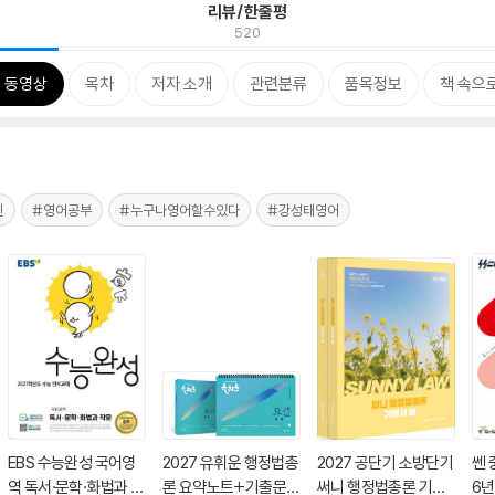
리뷰/한줄평
520
 동영상
목차
저자 소개
관련분류
품목정보
책 속으
신
#영어공부
#누구나영어할수있다
#강성태영어
EBS 수능완성 국어영
2027 유휘운 행정법총
2027 공단기 소방단기
쎈 
역 독서·문학·화법과 작
론 요약노트+기출문제
써니 행정법총론 기본
6년