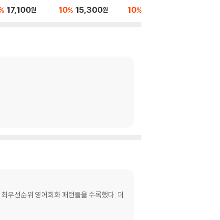
문학 (2026년용)
력검정시험 심화(1,2,3
17,100
10
15,300
10
17,100
10
1
%
%
%
%
원
원
원
급) 상
한 최우선순위 영어회화 패턴들을 수록했다. 더