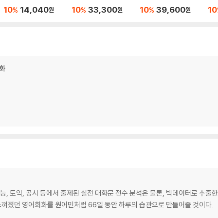
문 (2026년)
(요.플.)
서
10
14,040
10
33,300
10
39,600
10
%
%
%
원
원
원
회화
수능, 토익, 공시 등에서 출제된 실전 대화문 전수 분석은 물론, 빅데이터로 추출
느껴졌던 영어회화를 원어민처럼 66일 동안 하루의 습관으로 만들어줄 것이다.