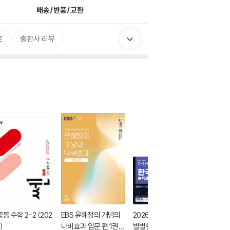
배송/반품/교환
로
출판사 리뷰
중등 수학 2-2 (202
EBS 윤혜정의 개념의
2026 큰별쌤 최태성의
오투 중학 
)
나비효과 입문 편 1권
별별한국사 한국사능
026년)