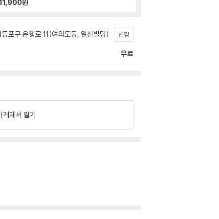
11,900
원
등포구 은행로 11(여의도동, 일신빌딩)
변경
무료
가게에서 팔기