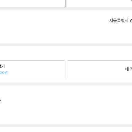
원
서울특별시 영
팔기
내 
900원
.