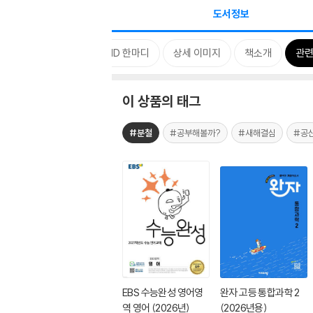
도서정보
태그
특별 구성
MD 한마디
상세 이미지
책소개
관련
이 상품의 태그
#분철
#공부해볼까?
#새해결심
#공
EBS 수능완성 영어영
완자 고등 통합과학 2
역 영어 (2026년)
(2026년용)