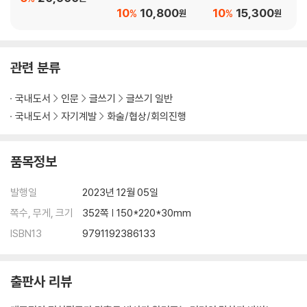
리더의 말하기, 발음·발성의 중요성 _111
면
습니다 세트
10
10,800
10
15,300
%
%
원
원
공감 스피치 _115
설득 스피치 _118
키워드 스피치 _121
관련 분류
엘리베이터 스피치 _123
치밀한 준비와 핵심내용 전달 _125
국내도서
인문
글쓰기
글쓰기 일반
말하기를 빛내는 시대정신과 역사의식 _128
국내도서
자기계발
화술/협상/회의진행
5부_ 호감을 얻는 성공적 말하기
품목정보
발표 불안을 어떻게 없애거나 줄일 것인가 _132
불안해하지 말고 즐겨라 _136
발행일
2023년 12월 05일
유명 경구와 격언을 적절히 인용하라 _139
쪽수, 무게, 크기
352쪽 | 150*220*30mm
속담 인용은 전통과 역사를 이어준다 _142
ISBN13
9791192386133
사자성어는 말의 품격을 높여준다 _151
명언, 시, 시조, 한시를 적절히 활용하라 _163
출판사 리뷰
6부_ 토론에서의 말하기