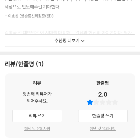
로 말을 많이 하고 잘하는 스타일은 아니지만, 늘 책을 읽고 대화하면서 해
세상으로 인도해주길 기대한다.
8부_ 현장에서 말하기의 성공법칙
야 할 곳에서 당당하게 발언하는 저자만의 말하기 방식과 소통방식을 발전
- 이효성 (방송통신위원장(전))
시켜 왔다. 가능한 상대방의 이야기는 경청해 들어주고 이해하려는 노력을
스피치와 연설은 어떻게 다른가 _220
기울이되, 꼭 해야 할 말을 적재적소에 필요한 시점에 하는 훈련을 했다.
스피치를 세련되고 우아하게 하는 방법 _222
김홍국 전 대변인은 이 시대를 대표하는 열정과 헌신의 아이콘이다. 필자
정치와 음악을 통해 본 연설의 중요성 _224
가 대표였던 TBS교통방송 시절에는 보도국장으로서 방송국의 숙원사업
추천평 더보기
정치평론가로서 5천여 회가 넘는 생방송 토론을 한 것은 필자의 말하기와
실전 연설에서 주의할 점 _229
을 다 성취해냈다. 정론보도를 하면서 보도국에 활력을 불어넣고, 좋은 취
스피치 능력을 기르는 데 큰 자양분이 됐다. KBS, MBC, SBS 등 공중파와
정치의 최종병기 ‘연설’ _232
재와 탐사보도도 이뤄냈다. 이 책에는 언론인이자 정치평론가, 대변인으로
라디오들, 기독교방송, 불교방송, 평화방송 등 많은 라디오매체들, YTN,
극적인 효과와 긴장감을 높이는 법 _236
활동해 온 김홍국 대변인의 유려한 말하기와 스피치 지식과 비법이 가득하
리뷰/한줄평
1
연합뉴스TV 등 보도채널, JTBC, MBN, 채널A, TV조선 등 출연하지 않
마지막에 관객의 환호를 이끌어내는 법 _238
다.
은 매체가 없다. 나가보지 않은 프로그램이 없다고 할 정도로 많은 방송 경
말 잘하는 사람들의 특징 _242
험을 갖게 됐다. 그래서 〈정치편평론가 김홍국의 리더의 말하기〉에는 리더
- 성경환 (TBS교통방송, KTV 대표(전))
리뷰
한줄평
가 갖추어야 할 말하기 비법이 빠짐없이 담겨 있다.
9부_ 멋지게 말하는 기본은 독서와 글쓰기다
2.0
첫번째 리뷰어가
되어주세요.
이재명 지사의 경기도 대변인을 역임한 저자의 말하기 노하우 공개!
좋은 책을 읽어야 삶이 풍성해진다 _246
왜 우리 인생에 독서가 필요한가? _249
리뷰 쓰기
한줄평 쓰기
말하기 능력이 가장 중요한 분야가 바로 대변인일 것이다. 복잡한 정치 현
지혜롭고 알찬 독서 방법은 무엇인가 _252
안을 둘러싸고 시시각각 치열한 논리 대결이 벌어지는 현장에서 대변인은
인문학 도서 일기 _256
혜택 및 유의사항
혜택 및 유의사항
탁월한 분석력과 표현능력, 순발력과 성실성이 요구된다. 임기응변을 발휘
어떻게 글을 써야 하나 _259
하고 상대방에게 비난과 고성으로 압도하려는 입심 대결의 서바이벌 오디