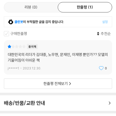
글의 구성법 _262
션이나 영화에서처럼 폼 나게 발표하는 모습과 실제 정치는 완전히 다르
리뷰
0
한줄평
1
아리스토텔레스의 논증 _266
다. 그런 점에서 대변인의 역량과 실력은 정당정치의 발전을 위해 매우 중
수사학, 말을 제대로 잘하는 리더의 학문 _270
요한 요소다. 특히 저자가 가장 막중하게 대변인의 경험을 한 시간은 이재
키케로의 수사학, 로마를 이끌다 _273
클린봇
이 부적절한 글을 감지 중입니다.
설정
명 지사 시절 경기도의 대변인을 할 때였다. 인구가 1400만 명이 넘는 광
페리클레스의 연설, 로마의 운명을 바꾸다 _277
역 지방정부여서 수많은 현안이 가득했고, 대통령 후보로 거론되는 현 이
구매한줄평
추천순
탁월한 웅변가 데모스테네스 연설의 특징 _282
재명 더불어민주당 대표가 지사라는 점에서 언론의 끊임없는 질문과 전화,
웅변과 교육의 힘: 철학자 이소크라테스의 연설 _285
현안에 대한 문의로 가득했다. 수많은 도청의 간부들과 직원들, 31개 시군
퀸틸리아누스의 연설학과 원칙 _287
종이책
의 단체장과 직원들이 협력해줬고, 헌신과 희생으로 가득한 대변인실의 과
성공을 이끌어낸 카네기의 연설과 스피치 _292
대한민국의 리더가 김대중, 노무현, 문재인, 이재명 뿐인가?? 모델의
장, 팀장, 직원들의 열정과 단합이 수많은 갈등과 시련을 잘 극복하게 해줬
기울어짐이 아쉬운 책
다. 2천4백 개에 달하는 언론사의 출입기자들도 관심과 이해, 때로는 날카
10부_ 발음·발성이 좋은 말하기
로운 질문과 비판으로 긴장의 연속인 와중에도 소통이 오가는 성공적인 대
j*****1
2023.12.30.
0
변인이었다고 평가했다.
말하기 필수 요소 _298
발음법 기초 _300
한줄평 전체보기
그 외에도 저자는 대중을 상대하는 대변인 역할을 여러 차례 했다. 김대중
발성법 기초 _302
대통령을 추모하는 단체인 사단법인 행동하는양심 대변인, 한국기자협회
발음, 발성 개발과 심화과정 _304
한국기자상 대변인 등 다양한 단체의 대변인을 맡아 현안에 대해 설명하고
듣기 좋은 목소리가 성공을 좌우한다 _307
배송/반품/교환 안내
홍보하는 역할을 했다. 정부 부처나 기관을 취재하고 질문하는 기자의 역
원고를 잘 읽는 방법 _309
할에서 언론의 질문에 답하는 대변인의 업무는 결코 쉽지 않았다. 여기에
클래식을 노래하면 발음·발성이 좋아진다 _311