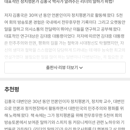
대표적인 정치평론가 김홍국 박사가 알려주는 리더의 말하기 비법!
왜 토론이 중요한가 _176
토론에서 알아야 할 규칙들 _178
저자 김홍국은 30여 년 동안 언론인이자 정치평론가로 활동해 왔다. 5천
성공적인 필수 토론기법들 _181
여 회의 방송토론 경험은 국내에서 전무후무한 기록이다. 그리고 오랫동안
거칠고 공격적인 상대를 제압하는 법 _183
말을 잘하고 의사소통의 전달력이 뛰어난 이들을 연구하고 공부해 왔다.
논제, 절차, 매체에 따른 토론기법 _187
대표적인 연구대상은 김대중 대통령이었다. 저자에 따르면 김대중 대통령
토론할 때 피해야 할 금기사항 _189
은 민주주의와 인권, 평화의 길을 가는 철학과 시대정신도 탁월했지만, 자
토론을 잘하는 대화 기법 10계명 _192
신의 생각과 철학을 스스럼없이 당당하게 드러내는 데 매우 능숙한 최고의
연설가였다. 불필요한 말을 많이 하는 달변이나 다변보다는, 꼭 필요한 곳
7부_ 방송에서의 말하기
에서 의미 있는 발언을 하는 것이 중요하다는 교훈을 그의 삶과 철학을 통
출판사 리뷰 더보기
해 많이 배울 수 있었다.
듣기에 좋은 소리가 성공을 좌우한다 _196
방송에서 토론하는 대화 기법 _198
그뿐만이 아니다. 저자가 대학을 졸업하고 기자생활을 하면서 지켜본 각계
추천평
방송토론에서 우위에 서기 _201
각층의 지도자나 리더는 모두가 뛰어난 자신만의 언변과 소통능력을 갖고
방송에서는 시청자를 최우선으로 고려한다 _204
있었다. 김영삼, 노무현, 문재인, 이재명 등 대한민국을 대표하는 정치 지
김홍국 대변인은 30년 동안 언론인이자 정치평론가, 정치학 교수, 대변인
방송에서의 바른 어법은 필수다 _206
도자들은 모두가 탁월한 시대정신과 민주주의에 대한 헌신, 대중과 소통하
으로 언론과 정치현장에서 활동하면서 대한민국의 민주주의와 평화를 위
방송 토론에서는 적시에 반격해야 한다 _209
는 커뮤니케이션 능력을 보여줬다. 기자회견장에서 이들과 질의응답을 하
해 노력해 왔다. 책 속에는 그가 정치평론을 위해 전무후무한 5천여 회의
칭찬을 하면 고래도 춤춘다 _212
는 시간에는 단 한마디의 언어도, 쉼표도, 잠시의 미소와 다양한 표정 및 제
방송토론에서 보여준 말하기와 스피치 등 커뮤니케이션 관련 노하우와 기
주어진 시간 내에 내 생각을 정확하게 전개한다 _216
스처 모두가 살아 있는 교과서와 같은 역할을 했다. 그래서 저자 역시 스스
법들로 가득하다. 〈리더의 말하기〉가 우리 한국사회를 더 행복하고 살 만한