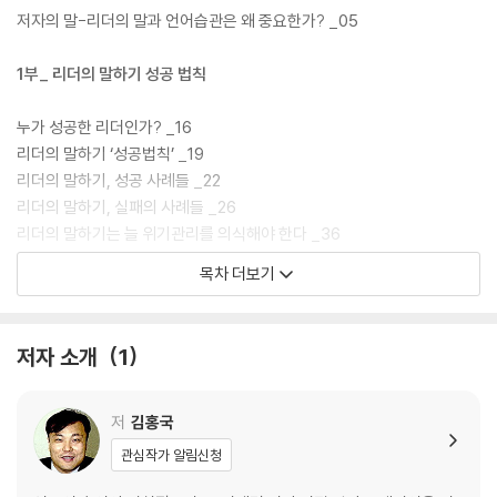
저자의 말-리더의 말과 언어습관은 왜 중요한가? _05
1부_ 리더의 말하기 성공 법칙
누가 성공한 리더인가? _16
리더의 말하기 ‘성공법칙’ _19
리더의 말하기, 성공 사례들 _22
리더의 말하기, 실패의 사례들 _26
리더의 말하기는 늘 위기관리를 의식해야 한다 _36
리더의 말하기는 대중과 소통해야 한다 _38
목차 더보기
2부_ 리더의 말하기 성공 사례
저자 소개
1
만델라처럼 말하기 _44
링컨처럼 말하기 _48
루스벨트처럼 말하기 _52
저
김홍국
메르켈처럼 말하기 _56
관심작가 알림신청
세종대왕처럼 말하기 _60