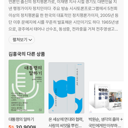
이순신 장군처럼 말하기 _64
언론인 출신의 정치평론가로, 이재명 지사 시절 경기도 대변인을 지
김구 주석처럼 말하기 _68
낸 행정가이자 정치인이다. 주요 방송 시사토론프로그램에서 5천회
김대중처럼 말하기 _71
이상의 정치평론을 한 한국의 대표적인 정치평론가이자, 2005년 등
노무현처럼 말하기 _75
단 이후 문예지에 시를 꾸준히 발표해온 시인이기도 하다. 1965년생
문재인처럼 말하기 _78
으로, 광주에서 태어나 산수초, 동성중, 전라중을 거쳐 전주영생고를
이재명처럼 말하기 _81
졸업했다. 연세대학교 건축학과에서 학사와 석사를, 경기대학교에서
펼쳐보기
국제정치학 박사를, 한국개발연구원(KDI) 국제정책대학원에서 경영
3부_ 적도 설득하는 전략적 말하기
학석사(MBA) 학위를 받았다. 2004~2005년 미국 뉴저지주 페어
김홍국
의 다른 상품
리디킨슨대학에서 방문학자로 근무했다. 경기대 겸임교
상황을 유리하게 만드는 전략적 답변 _86
답변할 때의 금기사항 _89
핵심 메시지 빠뜨리지 않기 _92
리더의 말하기는 정직해야 한다 _95
리더의 말하기는 신뢰감을 줘야 한다 _99
신뢰도 높은 분석결과를 인용하라 _103
4부_ 말하기와 스토리텔링
대통령의 말하기
온 세상에 연대와 협력,
박원순, 생각의 출마 +
스토리텔링, 스토리두잉, 스토리리빙 _108
사랑의 씨앗을 뿌린다
국민에게만 아부하겠
5
20,900
%
원