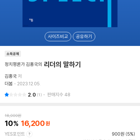
사이즈비교
공유하기
소득공제
리더의 말하기
정치평론가 김홍국의
김홍국
저
더봄
2023.12.05.
2.0
판매지수
48
1
18,000
원
10
16,200
YES포인트
900원 (5%)