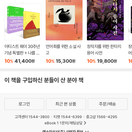
아티스트 웨이 30주년
언어화를 위한 소설 사
창작자를 위한 판타지
창
기념 특별판 + 나를 위
고
용어 사전
어
해 쓸 권리 세트
한
10
41,400
10
15,300
10
19,800
1
%
%
%
원
원
원
트
이 책을 구입하신 분들이 산 분야 책
로그인
최근 본 상품
주문/배송
고객센터 1544-3800
티켓 1544-6399
중고샵 1566-4295
eBook 1:1문의/채팅상담
예스이십사(주) 사업자 정보