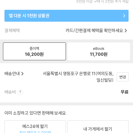
5만원 이상 구매 시 2천원 추가 적립
앱 다운 시 1천원 상품권
결제혜택
카드/간편결제 혜택을 확인하세요
종이책
eBook
16,200
원
11,700
원
배송안내
서울특별시 영등포구 은행로 11(여의도동,
변경
일신빌딩)
배송비
무료
이미 소장하고 있다면 판매해 보세요.
예스24에 팔기
내 가게에서 팔기
최상 매입가 2,700원