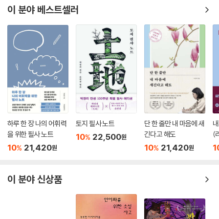
더해 한국정치학회, 한국국제정치학회, 정당학회, 방송학회 등 다양한 학
이 분야 베스트셀러
축사?행사에서 말하는 방법 _315
회에서 활동하고, 현재 부회장으로 일하는 한국협상학회, 한국보훈학회를
건배사의 정치학 _318
통해 다양한 학문적 이론과 현실 분석에 나선 것은 다양한 사회 경험의 폭
센스 있는 건배사 10계명 _322
과 깊이를 더욱 충실하게 보완하도록 해줬다.
11부_ 자기소개와 발표, 면접 비법
특히 저자는 언론계에서 남들이 해보지 못한 다양한 경험을 해왔다. 보도
국과 편집국에서 정치부, 경제부, 사회부, 국제부, 문화부, 체육부, 기획취
자기소개 1분 스피치, 5분 스피치 _328
재팀 등 모든 부서에서 다양한 출입처를 오가며 온갖 현안에 대한 다양한
강의하기: 20분, 40분, 60분 _332
기사를 써왔다. 청와대 출입기자, 정부부처와 국회 출입기자 등 다양한 출
발표를 어떻게 잘할 것인가? _335
입처에서 국민들의 관심과 호기심을 충족시키고 잘못된 정책을 비판하기
면접 성공을 위한 준비 방법 _337
위한 다양한 보도를 했다. 또 신문사, TV와 라디오 방송국, 영어방송국, 통
하루 한 장 나의 어휘력
토지 필사 노트
단 한 줄만 내 마음에 새
내
면접 성공을 위한 노하우 _340
신사, 인터넷언론사, 한국기자협회, 유튜브 등 모든 종류의 언론매체를 다
을 위한 필사 노트
긴다고 해도
(
10
22,500
%
원
두 손을 모으고 필요할 때 제스처를 쓰라 _343
경험하고 직접 취재보도 업무에 종사했다. 역마살이 있는지 모르겠지만,
10
21,420
10
21,420
1
%
%
원
원
오프닝과 클로징: 말을 열고 닫는 스피치비법 _346
사회 전반의 모든 일을 경험했다는 점에서 그 소중한 경험이 이 책에 모두
담겨 있다. 기자로 입문해서 30년 동안 열심히 갈고 닦은 글과 말의 실력,
맺는말-리더의 말은 조직의 성패를 좌우한다 _348
이 분야 신상품
리더의 말하기 실력을 독자들과 나누고자 한다.