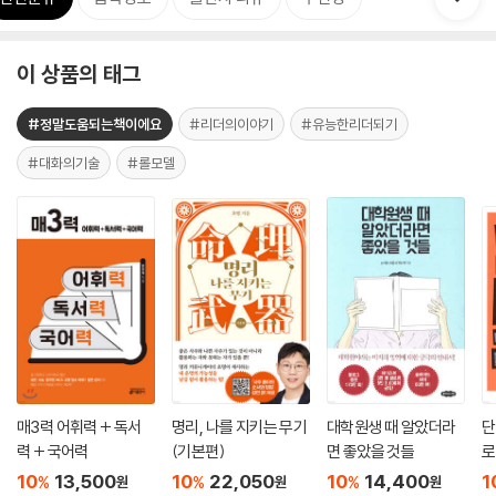
이 상품의 태그
#정말도움되는책이에요
#리더의이야기
#유능한리더되기
#대화의기술
#롤모델
매3력 어휘력 + 독서
명리, 나를 지키는 무기
대학원생 때 알았더라
단
력 + 국어력
(기본편)
면 좋았을 것들
로
10
13,500
10
22,050
10
14,400
1
%
%
%
원
원
원