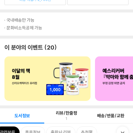
국내배송만 가능
문화비소득공제 가능
이 분야의 이벤트
20
리뷰/한줄평
도서정보
배송/반품/교환
1
관련분류
품목정보
출판사 리뷰
추천평