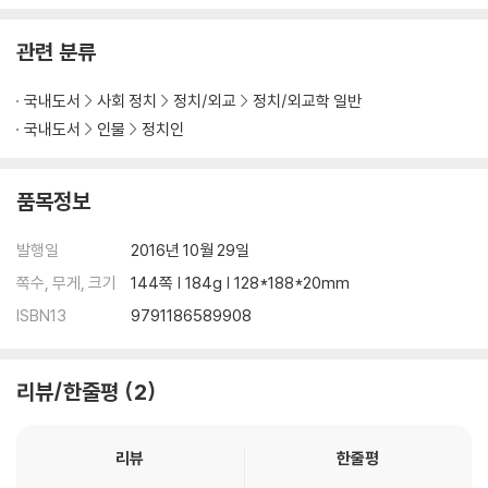
관련 분류
국내도서
사회 정치
정치/외교
정치/외교학 일반
국내도서
인물
정치인
품목정보
발행일
2016년 10월 29일
쪽수, 무게, 크기
144쪽 | 184g | 128*188*20mm
ISBN13
9791186589908
리뷰/한줄평
2
리뷰
한줄평