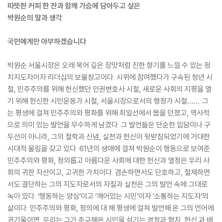
따뜻한 커피 한 잔과 함께 가슴에 담아두고 싶은
박원순의 말과 생각
국민에게만 아부하겠습니다
박원순 서울시장은 오래 묵어 깊은 장맛처럼 진한 향기를 느낄 수 있는 정
치지도자이자 리더십의 보물창고이다. 시위에 참여했다가 구속된 청년 시
절, 민주주의를 위해 헌신했던 인권변호사 시절, 새로운 사회의 지평을 열
기 위해 헌신한 시민운동가 시절, 서울시장으로서의 행정가 시절……. 그
는 평생에 걸쳐 민주주의와 평화를 위해 최일선에서 몸을 던졌고, 역사적
으로 의미 있는 발언을 무수하게 남겼다. 그 발언들은 단순한 입담이나 구
두선이 아니라, 그의 철학과 신념, 실천과 헌신이 뒷받침되었기에 거대한
시대적 울림을 갖고 있다. 61년의 생애에 걸쳐 박원순이 행동으로 보여준
민주주의와 평화, 정의롭고 아름다운 사회에 대한 헌신과 열정은 우리 사
회의 귀한 자산이고, 고귀한 가치이다. 겸손하면서도 단호하고, 절제하면
서도 결단하는 그의 지도자로서의 자질과 실천은 그의 발언 속에 그대로
녹아 있다. ‘행동하는 양심’이고 ‘깨어있는 시민’이자 ‘소통하는 지도자’의
삶이다. 민주주의와 평화, 정의에 대 해 평생에 걸쳐 발언해 온 그의 언어에
귀기울이면, 우리는 그가 추구해온 시민을 섬기는 경청과 협치, 헌신 과 배