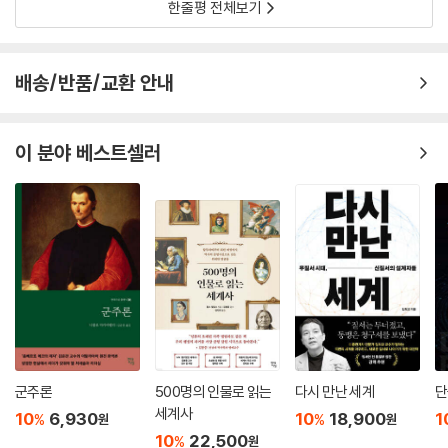
한줄평 전체보기
배송/반품/교환 안내
이 분야 베스트셀러
군주론
500명의 인물로 읽는
다시 만난 세계
단
세계사
10
6,930
10
18,900
1
%
%
원
원
10
22,500
%
원