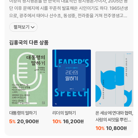
이상의 정치평론을 한 한국의 대표적인 정치평론가이자, 2005년 등
단 이후 문예지에 시를 꾸준히 발표해온 시인이기도 하다. 1965년생
으로, 광주에서 태어나 산수초, 동성중, 전라중을 거쳐 전주영생고를
졸업했다. 연세대학교 건축학과에서 학사와 석사를, 경기대학교에서
펼쳐보기
국제정치학 박사를, 한국개발연구원(KDI) 국제정책대학원에서 경영
학석사(MBA) 학위를 받았다. 2004~2005년 미국 뉴저지주 페어
김홍국
의 다른 상품
리디킨슨대학에서 방문학자로 근무했다. 경기대 겸임교
대통령의 말하기
리더의 말하기
온 세상에 연대와 협력,
사랑의 씨앗을 뿌린다
5
20,900
10
16,200
%
%
원
원
면
10
10,800
%
원