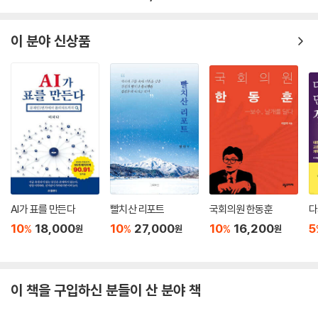
이 분야 신상품
AI가 표를 만든다
빨치산 리포트
국회의원 한동훈
다
10
18,000
10
27,000
10
16,200
5
%
%
%
원
원
원
이 책을 구입하신 분들이 산 분야 책