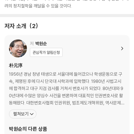
려의 정치철학을 깨달을 수 있을 것이다.
저자 소개
2
저
박원순
관심작가 알림신청
朴元淳
1956년 경남 창녕 태생으로 서울대에 들어갔으나 학생운동으로 구
속, 제명된 후에 다시 단국대 사학과에 입학했다. 1980년 사법고시
에 합격하고 대구 지검 검사를 거쳐서 변호사가 되었다. 80년대와 9
0년대에 수많은 양심수 사건을 변론하며 대표적인 인권변호사로 활
동해왔다. 대한변호사협회 인권위원, 법조제도개혁위원, 역사문제연
구소 이사장, 한겨레신문 논설위원, 한국정신대대책협의회 자문위원
펼쳐보기
으로 활동한 것도 그 시대 박 변호사의 발자취이다. 90년대 초반에는
영국 런던대학 정경대학원에서 수학하였으며 이후 미국 하버드법대
박원순
의 다른 상품
에 객원연구원으로 활동하였다. 1994년부터 참여연대 사무처장