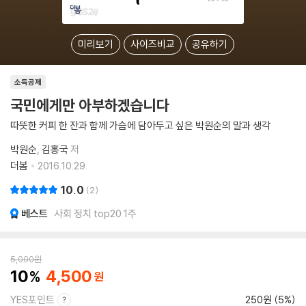
미리보기
사이즈비교
공유하기
소득공제
국민에게만 아부하겠습니다
따뜻한 커피 한 잔과 함께 가슴에 담아두고 싶은 박원순의 말과 생각
박원순
김홍국
저
더봄
2016.10.29.
10.0
2
베스트
사회 정치 top20 1주
5,000
원
10
4,500
YES포인트
250원 (5%)