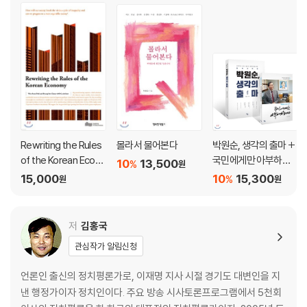
Rewriting the Rules
몰라서 물어본다
박원순, 생각의 출마 +
of the Korean Econo
국민에게만 아부하겠
10
13,500
%
원
my
습니다 세트
15,000
10
15,300
%
원
원
저
김홍국
관심작가 알림신청
언론인 출신의 정치평론가로, 이재명 지사 시절 경기도 대변인을 지
낸 행정가이자 정치인이다. 주요 방송 시사토론프로그램에서 5천회