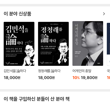
독서는 습관인가, 즐거움인가
질문에 강한 사람은 어떻게 만들어지는가
이 분야 신상품
법과 정의는 어떻게 언어가 되는가
사회과학과 인문학은 어떻게 실천이 되는가
끊임없이 공부하는 정치인의 힘
이재명의 스피치에 스며든 책들
글쓰기는 어떻게 시작되는가
소재는 발견인가, 축적인가
고전은 왜 사고의 근육인가
고전을 현재형으로 읽는다는 것
말은 왜 갑자기 나오지 않는가
글쓰기는 즉흥 발언을 어떻게 만드는가
김민석을 論하다
정청래를 論하다
어게인의 종말
국
좋은 글은 왜 세상을 움직이는가
18,000
18,000
10
19,800
1
%
원
원
원
좋은 글은 설명인가, 대화인가
Tip 03 _ 이재명 대통령 2026년도 예산안 국회 시정연설 전문
이 책을 구입하신 분들이 산 분야 책
4장 반박은 이기기 위한 것인가