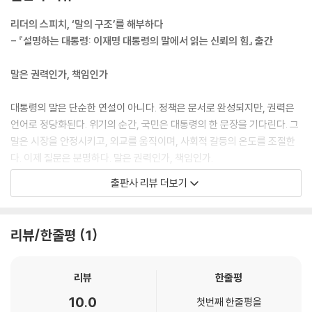
한국 현대사에서도 김대중의 연설은 화해와 통합의 언어였고, 노무현의 말
노무현의 ‘직설’은 무엇을 바꾸었는가
은 권위적 정치문화에 대한 도전이었다. 이 계보는 오늘날 ‘설명하는 대통
리더의 스피치, ‘말의 구조’를 해부하다
이재명의 ‘실천’은 어떻게 제도화되었는가
령’, ‘질문 받는 대통령’이라는 새로운 이상으로 이어진다. 스피치 리더십의
- 『설명하는 대통령: 이재명 대통령의 말에서 읽는 신뢰의 힘』 출간
세 리더십은 어디에서 만나는가
진화는 민주주의의 진화 그 자체다.
결단을 실행하는 말은 어떻게 만들어지는가
--- p.90
말은 권력인가, 책임인가
즉흥처럼 보이지만 준비된 브리핑의 구조
위기 담화는 어떻게 압축되는가
링컨은 남북전쟁 직후 취임 연설에서 ‘어느 쪽에도 악의를 품지 않겠다Wit
대통령의 말은 단순한 연설이 아니다. 정책은 문서로 완성되지만, 권력은
흔들리지 않기 위한 준비의 기술
h malice toward none’고 말했다. 분열의 정점에서 오히려 통합의 언어
언어로 정당화된다. 위기의 순간, 국민은 대통령의 한 문장을 기다린다. 그
현장과 시민의 언어란 무엇인가
를 선택했다. 이재명의 말하기가 다음 단계로 진화하려면, 지지층을 넘어
말은 시장을 안정시키고, 외교를 움직이며, 사회적 갈등의 온도를 조절한
보고·지시·설명이 하나가 되는 순간
선 청중에게도 자신의 편이 될 수 있다는 가능성을 열어두는 언어 설계가
다. 이제 질문은 분명하다. 말은 권력인가, 책임인가.
현장형 화법은 어떻게 국가적 화법이 되었는가
필요하다. 지지자에게만 통하는 말은 정치적 수사다. 반대자도 고개를 끄
즉흥처럼 보이는 말의 설계도
출판사 리뷰 더보기
덕이게 만드는 말이 역사에 남는 언어다.
설명하는 대통령, 스피치 리더십
공격과 질문에 대응하는 논증 구조
--- p.320
숫자는 어떻게 설득이 되는가
『설명하는 대통령』은 이재명 대통령의 스피치를 통해 ‘설명하는 리더십’이
싸우지 않고 이기는 말은 가능한가
리뷰/한줄평
1
말은 남고, 시대는 그 말을 기억한다. 정치는 언젠가는 결국 사라진다. 정책
라는 개념을 제시한다. 감동을 중심에 둔 웅변형 연설과 달리, 설명 중심의
성남시장 시절, 문제 해결형 화법이란
도 바뀐다. 그러나 어떤 말은 남아 시대의 성격을 규정한다. 이재명의 말하
말하기는 문제 정의에서 대안 제시, 실행 의지와 책임 선언까지 이어지는
경기지사 시절, 설명형 스피치란
기가 남긴 가장 큰 유산은 하나의 문장이 아니라 하나의 태도다. 말로 도망
구조를 갖는다. “하겠습니다”를 넘어 “집행했습니다”로 연결되는 동사 중
리뷰
한줄평
설명은 어떻게 ‘신호’가 되는가
치지 않고 함께 위기를 넘는 태도와 믿음이다. 그 태도가 있었기에 그의 말
심 화법은 말과 실행을 결합한다.
이재명의 말하기 습관은 무엇이 다른가
10.0
은 신뢰를 얻었고, 그 신뢰가 리더십으로 이어졌다. 이제 질문은 독자에게
첫번째 한줄평을