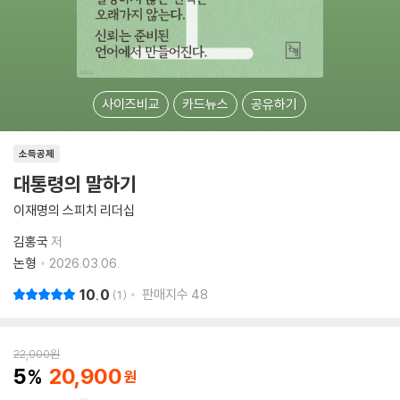
사이즈비교
카드뉴스
공유하기
소득공제
대통령의 말하기
이재명의 스피치 리더십
김홍국
저
논형
2026.03.06.
10.0
판매지수
48
1
22,000
원
5
20,900