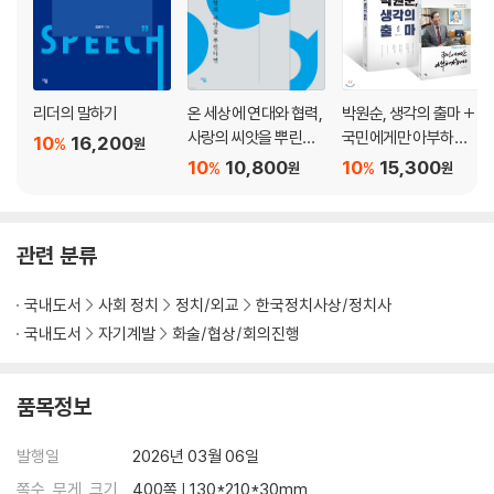
증오를 멈추게 하는 말은 무엇인가
정의와 평화 사이, 만델라는 무엇을 선택했는가
통합은 어떻게 만들어지는가
세계가 주목한 취임 연설, 무엇이 달랐는가
만델라의 언어는 왜 역사에 남았는가
리더의 말하기
온 세상에 연대와 협력,
박원순, 생각의 출마 +
오바마는 분열을 어떻게 봉합했는가
사랑의 씨앗을 뿌린다
국민에게만 아부하겠
10
16,200
%
원
면
습니다 세트
희망은 어떻게 구조화되는가
10
10,800
10
15,300
%
%
원
원
디지털 시대, 말은 어떻게 네트워크가 되는가
오바마의 언어는 왜 세계적 모델이 되었는가
따뜻함과 단호함은 어떻게 공존하는가
관련 분류
지식인의 언어와 대중의 입말은 선택인가, 조합인가
민주주의는 왜 훈련된 언어에서 나오는가
국내도서
사회 정치
정치/외교
한국정치사상/정치사
국내도서
자기계발
화술/협상/회의진행
Tip 01 _ 이재명 대통령 취임사 전문
2장 이재명의 언어는 어디에서 만들어졌는가
품목정보
왜 대통령 리더십은 ‘말’로 드러나는가
발행일
2026년 03월 06일
갈등을 해결하는 언어란 무엇인가
쪽수, 무게, 크기
400쪽 | 130*210*30mm