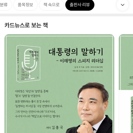
분류
품목정보
책 속으로
출판사 리뷰
카드뉴스로 보는 책