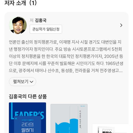
저자 소개
1
로고스: 논리가 사라지면 권력은 어디로 가는가
파토스: 공감은 어떻게 정치가 되는가
스피치 리더십은 어떻게 민주화되었는가
저
김홍국
김대중은 어떻게 희망을 말했는가
관심작가 알림신청
김대중은 어떻게 ‘말할 자격’을 증명했는가
김대중은 민주주의를 어떻게 설명했는가
언론인 출신의 정치평론가로, 이재명 지사 시절 경기도 대변인을 지
분노를 증오로 만들지 않은 김대중의 언어는 무엇이었는가
낸 행정가이자 정치인이다. 주요 방송 시사토론프로그램에서 5천회
김대중의 말에서 우리는 무엇을 배울 수 있는가
이상의 정치평론을 한 한국의 대표적인 정치평론가이자, 2005년 등
노무현의 말은 왜 시민을 깨웠는가
단 이후 문예지에 시를 꾸준히 발표해온 시인이기도 하다. 1965년생
대통령이 된 후, 노무현의 말은 왜 사람들을 놀라게 했나
으로, 광주에서 태어나 산수초, 동성중, 전라중을 거쳐 전주영생고를
‘시민과 함께 말하기’란 무엇인가
졸업했다. 연세대학교 건축학과에서 학사와 석사를, 경기대학교에서
펼쳐보기
적대를 넘어서는 공존의 담론은 어떻게 만들어졌는가
국제정치학 박사를, 한국개발연구원(KDI) 국제정책대학원에서 경영
왜 우리는 다시 노무현의 말을 떠올리는가
학석사(MBA) 학위를 받았다. 2004~2005년 미국 뉴저지주 페어
김홍국
의 다른 상품
위기의 순간, 대통령은 왜 국민 곁으로 갔는가
리디킨슨대학에서 방문학자로 근무했다. 경기대 겸임교
언어가 무너지면 민주주의도 무너지는가
라디오 연설은 어떻게 정치의 지형을 바꿨는가
말은 어떻게 정책을 움직였는가
민주주의는 왜 ‘말’로 유지되는가