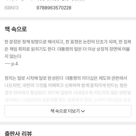
지도자가 시민을 직접 만나는 순간의 힘
ISBN13
9788963570228
즉흥은 어떻게 준비에서 나오는가
역사 속 연설은 언제 전환점이 되었는가
말은 왜 통치이자 책임인가
책 속으로
정책은 어떻게 생활언어가 되는가
한 문장이 국가의 운명을 바꿀 수 있는가
한 문장은 정책 방향으로 해석되고, 한 표현은 논란의 단초가 되며, 한 침묵
왜 지금, 변혁적 리더십인가
은 책임 회피로 읽히기도 한다. 대통령의 말은 더 이상 상징적 장면에 머물
권위적 언어와 민주적 언어는 무엇이 다른가
지 않는다.
행동을 촉발하는 말의 힘
--- p.4
준비가 즉흥을 가능하게 하는가
왜 지금 대통령의 말이 다시 주목받는가
정치는 말로 시작해 말로 완성된다. 대통령의 리더십은 제도와 권한에서
결정·책임·설득, 무엇이 리더십을 완성하는가
나오지만, 국민이 그것을 이해하고 신뢰하며 함께 움직이게 만드는 힘은
권위에서 소통으로, 말의 권력은 어떻게 이동했는가
결국 언어에서 형성된다. 위기와 갈등의 시대일수록 지도자의 말은 방향을
이재명의 언어는 어디에서 단련되었는가
제시하는 나침반이자 공동체를 묶는 접착제가 된다. 스피치 리더십은 단순
갈등을 다루는 그의 방식은 무엇인가
한 화술이 아니라, 문제 인식ㆍ해결 설계ㆍ집행 의지ㆍ성과 공유를 관통
책 속으로 더보기
김대중의 ‘희망’·노무현의 ‘직설’·이재명의 ‘실천’, 민주주의를 움직인 세 언
하는 통치 기술이다.
어
--- p.76
왜 대통령의 말은 곧 리더십인가
출판사 리뷰
김대중의 ‘희망’은 어떻게 복원되었는가