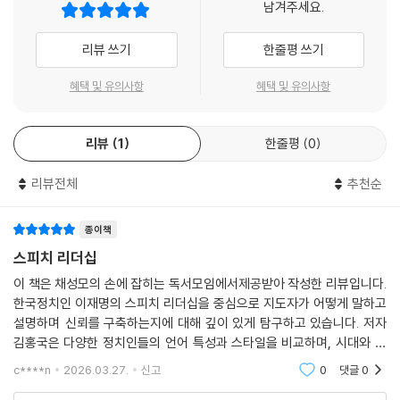
남겨주세요.
돌아온다. 우리는 어떤 말로 이 시대를 건너갈 것인가. 우리의 말은 이미 시
대통령의 말, 위기 속에서 더욱 중요해진다
Tip 02 _ 이재명 대통령의 제80차 유엔총회 기조연설
작되었다.
리뷰 쓰기
한줄평 쓰기
--- p.325
루스벨트의 노변담화, 만델라의 통합의 언어, 김대중과 노무현의 민주적
3장 대통령은 왜 설명해야 하는가
화법은 위기의 순간 언어가 어떻게 신뢰를 조직하는지 보여준다. 이 책은
혜택 및 유의사항
혜택 및 유의사항
그 역사적 흐름 속에서 이재명 대통령의 화법을 위치시킨다. 실시간 검증
연설은 어떻게 국가의 방향이 되는가
의 시대, 설명과 즉답은 통치의 필수 조건이 되었다.
성과보다 판단으로 신뢰를 얻는 법
리뷰
1
한줄평
0
비전은 어떻게 서사가 되는가
설명 없는 권위는 권위주의가 된다
말은 어떻게 제도가 되는가
리뷰전체
추천순
갈등 앞에서 왜 정면으로 서는가
저자는 단언한다. 강한 말은 필요하지만, 책임 없는 말은 위험하다. 설명이
정면 돌파형 메시지의 구조
생략되면 권위주의가 되고, 감정만 강조하면 포퓰리즘이 된다. 스피치 리
종이책
당당함은 어디에서 오는가
더십은 설명과 책임의 균형 위에서 완성된다. 이 책은 구조를 분석하고, 효
스피치 리더십
설득 실패는 왜 발생하는가
과를 설명하며, 한계를 지적한다.
팩트 중심 화법의 한계는 무엇인가
이 책은 채성모의 손에 잡히는 독서모임에서제공받아 작성한 리뷰입니다.
실패를 인정하는 말은 왜 도리어 힘이 되는가
한국정치인 이재명의 스피치 리더십을 중심으로 지도자가 어떻게 말하고
정치인만이 아닌, 우리 모두를 위한 책
설명하며 신뢰를 구축하는지에 대해 깊이 있게 탐구하고 있습니다. 저자
김대중의 ‘용서’·만델라의 ‘통합’·이재명의 ‘제도화’, 세 언어의 차이는 무엇
김홍국은 다양한 정치인들의 언어 특성과 스타일을 비교하며, 시대와 국
인가
이 책은 특정 정치인을 위한 찬반서가 아니다. 공적 언어를 사용하는 모든
가의 방향을 이끄는 리더의 말하기가 갖는 힘과 책임을 조명합니다.특히,
용서의 언어는 어떻게 힘이 되는가
c****n
2026.03.27.
신고
0
댓글
0
이를 위한 리더십 교양서다. 회의, 브리핑, 위기 대응 발표에서 우리는 얼마
'설명하지 않는 권력
통합은 어떻게 정치적 서사가 되는가