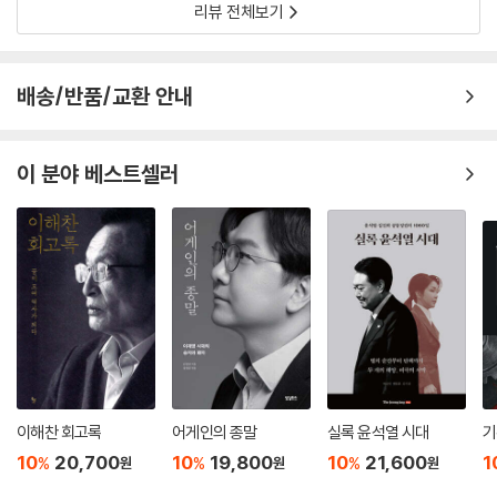
나 명확히 설명하고, 책임을 분명히 하는가. 질문은 정치 영역을 넘어 우리
리뷰 전체보기
제도화된 설득이란 무엇인가
모두에게 향한다.
세 언어가 던지는 하나의 질문ㅍ
경청에서 스피치까지, 여섯 단계로 완성되는 리더십
갈등의 시대, 말의 책임을 묻다
왜 인문학적 스피치인가?
배송/반품/교환 안내
인문학적 말하기가 만드는 스피치 리더십
갈등이 일상화된 시대, 자극적 언어는 쉽게 확산된다. 이 책은 묻는다. 지도
듣기는 어떻게 통치의 기술이 되는가
자의 말은 무엇을 남겨야 하는가. 감동인가, 구조인가. 수사인가, 책임인가.
이 분야 베스트셀러
타운홀미팅은 무엇을 바꾸었는가
말이 통치가 되는 과정을 통해 민주주의의 작동 방식을 다시 생각하게 만
듣는 대통령은 왜 더 강한가
든다.
독서는 당당한 말하기의 출발점인가
기술보다 사유가 먼저인가
인문학은 어떻게 도덕 언어를 만드는가
멋보다 의미가 중요한 이유
고전은 어떻게 논증 근육을 키우는가
답하기 전에 왜 질문을 다시 묻는가
즉흥 답변의 저장고는 어떻게 만들어지는가
반대자와 대화하는 힘은 어디서 오는가
이해찬 회고록
어게인의 종말
실록 윤석열 시대
기
설득의 영역과 불설득의 경계
10
20,700
10
19,800
10
21,600
1
%
%
%
원
원
원
속도를 조절하는 힘은 어디서 오는가
독서는 어떻게 사유의 정치가 되는가