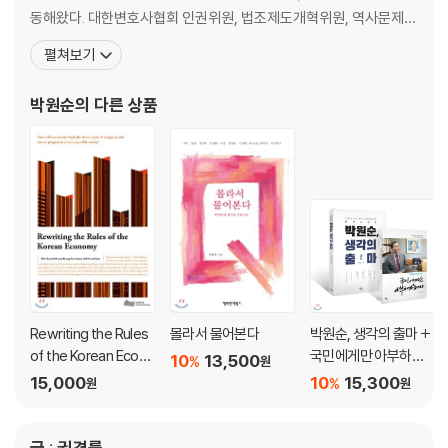
* 나눔을 실천하는 곳
동해왔다. 대한변호사협회 인권위원, 법조제도개혁위원, 역사문제연
구소 이사장, 한겨레신문 논설위원, 한국정신대대책협의회 자문위원
펼쳐보기
* 세 번째 이야기
으로 활동한 것도 그 시대 박 변호사의 발자취이다. 90년대 초반에는
건강한 인격, ‘공동체’
영국 런던대학 정경대학원에서 수학하였으며 이후 미국 하버드법대
박원순
의 다른 상품
에 객원연구원으로 활동하였다. 1994년부터 참여연대 사무처장
시민 - 제 몫의 권리와 의무를 아는 사람
재미 - 벽을 밀면 문이 되는 마법
더불어 - 느려서 빠른 상냥한 걸음
도덕성 - 약해서 강인한 아름다운 원칙
행복 - 최고의 기쁨, 최고의 가치
* 더하기 어린이 ‘공동체’를 말하다
Rewriting the Rules
몰라서 물어본다
박원순, 생각의 출마 +
of the Korean Econo
국민에게만 아부하겠
10
13,500
%
원
my
습니다 세트
15,000
10
15,300
%
원
원
글 : 권경률