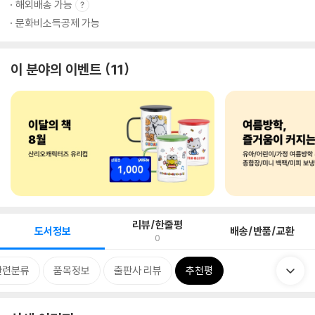
해외배송 가능
문화비소득공제 가능
이 분야의 이벤트
11
리뷰/한줄평
도서정보
배송/반품/교환
0
관련분류
품목정보
출판사 리뷰
추천평