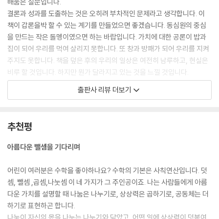
배움은 질문입니다.
결론과 성과를 도출하는 것은 오히려 부차적인 문제라고 생각합니다. 이
책이 갑론을박 할 수 있는 계기를 만들었으면 좋겠습니다. 동심원의 중심
을 만드는 작은 돌멩이였으면 하는 바랍입니다. 가치에 대한 공론이 밥과
집이 되어 우리를 먹여 살리지 못합니다. 또 창과 방패가 되어 우리를 지켜
주지도 못합니다. 책을 덮은 후의 우리의 일상은 여전히 남루하고, 현실은
비루 할 것입니다. 하지만 뭔가 달라지고 있는 것을 느낄 것입니다.
출판사 리뷰 더보기
거대담론이 중요하다고 생각하지 않습니다. 가치가 소소하고 사소하게 우
리 삶에서 체감되었으면 하고 바래봅니다. 눈이 내리면 아이 목에 목도리
를 둘러주고, 푸른 바람에 해바리기가 몸을 흔들면 같이 바라보는 것처럼
추천평
자연스러운 일이 되었으면 좋겠습니다. 울어야 할 일이 있다면 커다란 손
수건을 준비하고, 좋은 일이 있다면 같이 함박웃음을 웃을 수 있었으면 합
아름다운 뺄셈을 기다리며
니다.
어린이 여러분은 수학을 좋아하나요? 수학의 기본은 사칙연산입니다. 덧
- 엄윤숙
셈, 뺄셈 ,곱셈,나눗셈 이 네 가지가 그 주인공이죠. 나는 사람들에게 아름
다운 가치를 설명할 때 나눔은 나누기로, 상상력은 곱하기로, 공동체는 더
하기로 표현하곤 합니다.
나눔이 자신의 몫을 나누는 나누기와 닮았고, 어떤 일에 상상력이 덧붙여