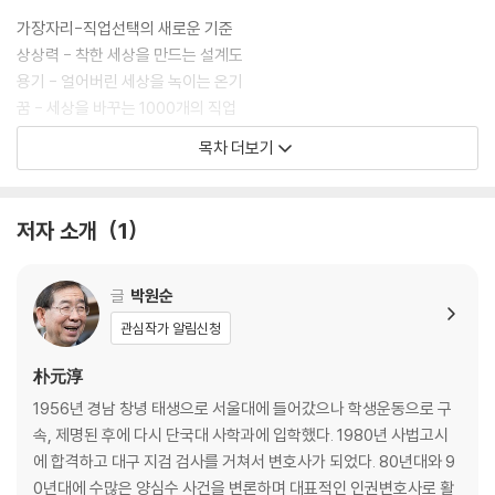
가장자리-직업선택의 새로운 기준
상상력 - 착한 세상을 만드는 설계도
용기 - 얼어버린 세상을 녹이는 온기
꿈 - 세상을 바꾸는 1000개의 직업
배움 - 세상을 보는 고마운 바탕
목차 더보기
* 곱하기 어린이 ‘상상력’을 배우다
* 박원순의 상상력 창고
저자 소개
1
* 두 번째 이야기
아름다운 인생, ‘나눔’
글
박원순
관심작가 알림신청
나눔 - 인류의 가장 위대한 발명품
실패 - 도전의 또 다른 이름
朴元淳
멘토 - 내 인생을 바군 그 사람
1956년 경남 창녕 태생으로 서울대에 들어갔으나 학생운동으로 구
비움 - 채움보다 가득 찬 기쁨
속, 제명된 후에 다시 단국대 사학과에 입학했다. 1980년 사법고시
열정 - 내가 진짜 나를 만나는 순간
에 합격하고 대구 지검 검사를 거쳐서 변호사가 되었다. 80년대와 9
* 나누기 어린이 ‘나눔’을 꿈꾸다
0년대에 수많은 양심수 사건을 변론하며 대표적인 인권변호사로 활