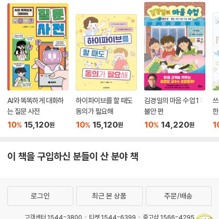
AI와 똑똑하게 대화하
하이파이브를 할 때도
김경일의 마음 수업 1 :
쓰
는 질문 사전
동의가 필요해
불안 편
한
10
15,120
10
15,120
10
14,220
1
%
%
%
원
원
원
이 책을 구입하신 분들이 산 분야 책
로그인
최근 본 상품
주문/배송
고객센터 1544-3800
티켓 1544-6399
중고샵 1566-4295