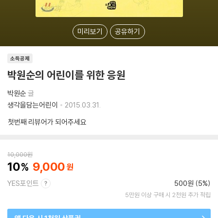
미리보기
공유하기
소득공제
박원순의 어린이를 위한 응원
박원순
글
생각을담는어린이
2015.03.31.
첫번째 리뷰어가 되어주세요
10,000
원
10
9,000
YES포인트
500원 (5%)
5만원 이상 구매 시 2천원 추가 적립