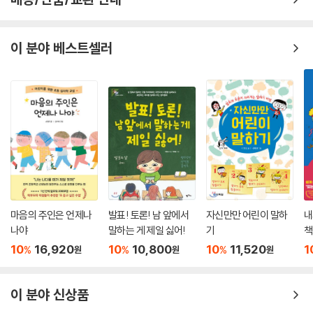
이 분야 베스트셀러
마음의 주인은 언제나
발표! 토론! 남 앞에서
자신만만 어린이 말하
내
나야
말하는 게 제일 싫어!
기
책
10
16,920
10
10,800
10
11,520
1
%
%
%
원
원
원
이 분야 신상품