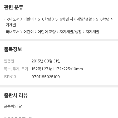
관련 분류
국내도서
어린이
5-6학년
5-6학년 자기계발/생활
5-6학년 자
기계발
국내도서
어린이
어린이 교양
자기계발/생활
자기계발
품목정보
발행일
2015년 03월 31일
쪽수, 무게, 크기
152쪽 | 271g | 172*225*10mm
ISBN13
9791185025100
출판사 리뷰
글쓴이의 말