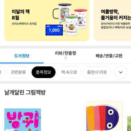
리뷰/한줄평
도서정보
배송/반품/교환
7
개
관련분류
품목정보
책 속으로
출판사 리뷰
날개달린 그림책방