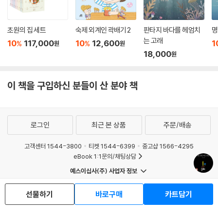
초원의 집 세트
숙제 외계인 곽배기 2
판타지 바다를 헤엄치
명
는 고래
10
117,000
10
12,600
1
%
%
원
원
18,000
원
이 책을 구입하신 분들이 산 분야 책
로그인
최근 본 상품
주문/배송
고객센터 1544-3800
티켓 1544-6399
중고샵 1566-4295
eBook 1:1문의/채팅상담
예스이십사(주) 사업자 정보
선물하기
바로구매
카트담기
이용약관
개인정보처리방침
청소년보호정책
PC버전
회사소개
거래처관계자께
도서홍보
광고