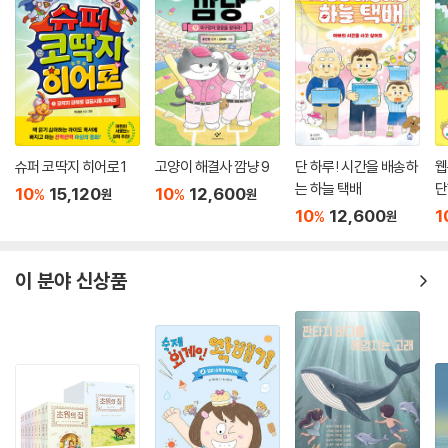
슈퍼 코딱지 히어로 1
고양이 해결사 깜냥 9
단 하루! 시간을 배송하
웹
는 하늘 택배
단
10
15,120
10
12,600
%
%
원
원
10
12,600
1
%
원
이 분야 신상품