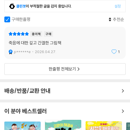
자의 방식으로 삶과 죽음을 받아들일 수 있습니다. 어린이에게는 두려움
없이 질문할 수 있는 첫 언어를, 어른에게는 오래 미뤄 두었던 생각을 다시
클린봇
이 부적절한 글을 감지 중입니다.
설정
바라볼 용기를 건네는 그림책입니다.
구매한줄평
추천순
*교과 연계
1학년 2학기 국어 9. 상상의 날개를 펴고
종이책
구매
2학년 1학기 국어 11. 상상의 날개를 펴요
죽음에 대한 깊고 간결한 그림책
2학년 2학기 국어 4. 인물의 마음을 상상해요
p******e
2026.04.27.
1
한줄평 전체보기
배송/반품/교환 안내
이 분야 베스트셀러