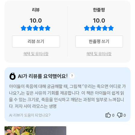
이 책을 쓰고 그린 사미 라모스는, 광활한 우주에서 시작해 우리가 사는 지
리뷰
한줄평
구로 시선을 옮겨 오며 모든 생명은 태어나서 자라고 언젠가 죽는다는 명
10.0
10.0
제를 명쾌하게 들려줍니다. 그리고 ‘죽음 이후’에 대해 다양한 상상을 펼쳐
나가지요. 작가는 별의 탄생과 소멸 등을 통해 죽음을 수많은 ‘자연 현상’
중 하나로 느끼도록 우주의 거대한 순환으로 시각화해, 죽음을 ’끝’이 아닌,
리뷰 쓰기
한줄평 쓰기
우리가 왔던 자연과 우주로 돌아가는 ‘연결‘의 과정으로 바라보게 합니다.
또한 모든 것에 항상 답이 있는 것은 아니며, 때로는 답이 없어도 괜찮다고
혜택 및 유의사항
혜택 및 유의사항
말하지요. 죽음 이후가 궁금한 어린이부터 삶의 본질을 고민하는 어른까
지, 모두에게 따뜻한 위로를 주는 책입니다.
AI가 리뷰를 요약했어요!
2026년 볼로냐 라가치상 심사위원단은 이 책을 오페라 프리마 부문 대상
아이들이 죽음에 대해 궁금해할 때, 그림책 『우리는 죽으면 어디로 가
작으로 결정하며 ”아이들과 함께 ‘죽음’에 대해 이야기 나누기에 이보다 더
나요?』는 깊은 사유의 기회를 제공합니다. 이 책은 아이들이 쉽게 읽
훌륭한 그림과 성찰을 담은 책은 없을 것”이라평했습니다. 죽음과 같은 민
을 수 있는 크기로, 죽음을 인식하고 깨닫는 과정의 일부로 느껴집니
감한 주제를 아이들과 나누고 싶은 어른들에게 도움이 될 것입니다.
다. 저자 사미 라모스는 생명의 신비를 무겁지 않게 그려내며, 독자들
이 스스로 상
그림책의 새로운 지평을 보여 준 사미 라모스의 데뷔작!
AI 리뷰가 도움이 되었나요?
0
0
죽음을 바라보는 세련된 시각적 성찰, 압도적인 예술성!!