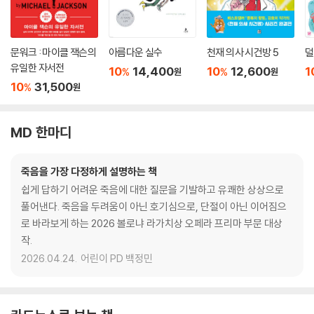
문워크 : 마이클 잭슨의
아름다운 실수
천재 의사 시건방 5
덜
유일한 자서전
10
14,400
10
12,600
1
%
%
원
원
10
31,500
%
원
MD 한마디
죽음을 가장 다정하게 설명하는 책
쉽게 답하기 어려운 죽음에 대한 질문을 기발하고 유쾌한 상상으로
풀어낸다. 죽음을 두려움이 아닌 호기심으로, 단절이 아닌 이어짐으
로 바라보게 하는 2026 볼로냐 라가치상 오페라 프리마 부문 대상
작.
2026.04.24.
어린이 PD 백정민