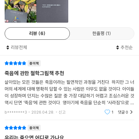
그래픽 디자인과 일러스트레이션을 전공한 콜롬비아의 젊은 작가 사미 라
모스의 데뷔작인 이 책은, 시각 예술로서 그림책의 새로운 가능성을 보여
줍니다. “어떤 걸 알려면 먼저 다른 걸 알아야 해요”라고 시작하는 첫 장면
부터 신선한 충격을 줍니다. 가로로 긴 페이지 전체를 꽉 채운 검은 바탕,
그 한가운데에 작고 파란 동그라미가 있고, 동그라미 속에서 빨간 머리 아
리뷰
6
한줄평
1
이가 얼굴을 내밀고 있습니다. 글과 그림을 보고 어떤 상상을 할 수 있을까
요? 아이는 무엇을 궁금해하고 어떤 걸 알아가게 될까, 무척 궁금해집니
리뷰전체
추천순
다.
다음 페이지에서 작가는 우주를 펼쳐 놓습니다. 그렇다면, 책 전체를 관통
종이책
하는 검은색 배경은 ‘우주’라는 심원한 공간을 상징할까요? 우리가 알지 못
죽음에 관한 철학그림책 추천
하는, 죽음 같은 ‘미지’의 세계를 상징하는 걸까요? 이렇게 작가는 아주 간
살아있는 모든 것들은 죽음이라는 필연적인 과정을 거친다. 하지만 그 너
결한 글과 단순한 그림으로 상상의 세계를 무한히 열어 줍니다. 특히 검정
머의 세계에 대해 명확히 답할 수 있는 사람은 아무도 없을 것이다. 아이들
바탕 위에 그와 대비되는 흰색 서체, 그리고 선명한 원색으로 구현한 일러
이 성장하며 던지는 수많은 질문 중 가장 대답하기 어렵고 조심스러운 것
스트는 자칫 무거울 수 있는 ‘죽음’이라는 주제에 생명력과 경쾌함을 불어
역시 단연 ’죽음‘에 관한 것이다. 영아기에 죽음을 단순히 ‘사라짐’으로 이
넣습니다.
해했던 아이들은 유아기를 지나며 ‘돌이킬 수 없음’을 깨닫고, 그와 동시에
b********3
2026.04.28.
신고
1
댓글
0
깊은
또한 구체적인 인물이나 상황을 묘사하기보다 단순하고 기하학적인 도형
종이책
과 선을 활용한 미니멀리즘을 추구해, 독자가 자신의 경험과 상상력을 투