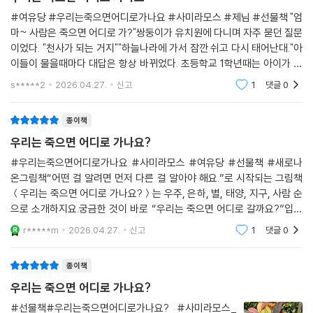
우리는 죽으면 어디로 가나요
영할 수 있는 공간을 넓혀 줍니다. 왼쪽 면의 글과 오른쪽 면의 그림이 분리
되지 않고 하나의 우주를 이루는 듯한 이 책은, 책장을 넘길 때마다 마치 갤
#여유당 #우리는죽으면어디로가나요 #사미라모스 #제님 #선물책 "엄
러리에서 작품을 관람하는 듯 설레는 경험을 선물합니다.
마~ 사람은 죽으면 어디로 가?"쌍둥이가 유치원에 다니며 자주 묻던 질문
이었다. "천사가 되는 거지""하늘나라에 가서 잠깐 쉬고 다시 태어난대."아
이들이 물을때마다 대답은 항상 바뀌었다. 초등학교 1학년때는 아이가 며
‘죽음’이라는 주제를 개인의 슬픔 안에 가두지 않고 우주적 차원에서 자연
칠동안 밤하늘을 봐야겠다고 베란다를 들락날락한다. 그러더니 하루는 갑
현상으로 바라보게 하는 섬세한 서사, 이 서사를 단순 간결하나 심오하고
s*****2
2026.04.27.
신고
1
댓글
0
자기 훌쩍거리며 내 품
상징적인 시각 예술로 구현한 일러스트와 디자인으로 그림책의 새로운 가
능성을 입증한 책입니다. 그야말로 아이부터 어른까지, 전 세계의 전 세대
종이책
가 공유할 수 있는 그림책을 창작한 새로운 작가의 출현에 박수를 보냅니
우리는 죽으면 어디로 가나요?
다.
#우리는죽으면어디로가나요 #사미라모스 #여유당 #선물책 #새로나
온그림책“어떤 걸 알려면 먼저 다른 걸 알아야 해요.”로 시작되는 그림책
"아이들과 함께 ‘죽음’에 대해 이야기 나누기에
＜우리는 죽으면 어디로 가나요?＞는 우주, 은하, 별, 태양, 지구, 사람 순
이보다 더 훌륭한 그림과 성찰을 담은 책은 없을 것이다.“
으로 소개하지요.궁금한 것이 바로 “우리는 죽으면 어디로 갈까요?”입니
-볼로냐 라가치상 심사평 중
다.우리가 죽으면 우주, 별, 꿈의 세계… 어디로 가는 건지 궁금합니다.작가
r*****m
2026.04.27.
신고
1
댓글
0
는 어디로 간다고
”아이의 갑작스러운 질문에 당황했던 이들에게 유쾌한 해답이 되고,
죽음을 두려움이 아닌 호기심으로, 단절이 아닌 연결로 바라보게 하는
종이책
따뜻한 철학 그림책이다.“
우리는 죽으면 어디로 가나요?