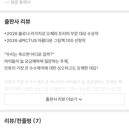
--- 본문 중에서
출판사 리뷰
*2026 볼로냐 라가치상 오페라 프리마 부문 대상 수상작
*2026 dPICTUS 아름다운 그림책 100 선정작
”우리는 죽으면 어디로 갈까?“
아이들이 늘 궁금해하며 질문하는 주제,
인류의 가장 큰 수수께끼에 대한 심오하고도 유쾌한 대답!
인류의 가장 큰 수수께끼 중 하나이자 아이들이 늘 궁금해하는 주제인 ‘죽
음’에 대해 기발한 상상으로 유쾌하게, 그러나 우주를 가로지르는 심오함
으로 대담하고 솔직하게 그 핵심을 다룬 그림책입니다. 우리 삶에는 늘 죽
출판사 리뷰 더보기
음이 함께합니다. 어린이의 삶도 마찬가지여서 사랑하는 가족, 친구, 반려
동물 등을 떠나보낸 뒤 죽음에 대한 두려움과 부정적 감정을 갖기도 합니
다. 이렇듯 누구도 피할 수 없고 언젠가는 반드시 맞닥뜨리게 되는 ‘죽음’에
리뷰/한줄평
7
대해 아이가 질문했을 때, 어떻게 답하면 좋을까요?