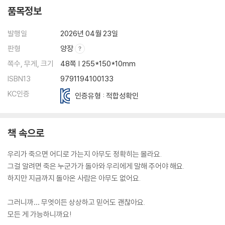
품목정보
발행일
2026년 04월 23일
판형
양장
쪽수, 무게, 크기
48쪽 | 255*150*10mm
ISBN13
9791194100133
KC인증
인증유형 : 적합성확인
책 속으로
우리가 죽으면 어디로 가는지 아무도 정확히는 몰라요.
그걸 알려면 죽은 누군가가 돌아와 우리에게 말해 주어야 해요.
하지만 지금까지 돌아온 사람은 아무도 없어요.
그러니까… 무엇이든 상상하고 믿어도 괜찮아요.
모든 게 가능하니까요!