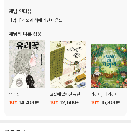
제님
인터뷰
[읽다]
식물과 책에 기댄 마음들
제님
의 다른 상품
유리꽃
교실에 떨어진 폭탄
가까이, 더 가까이
10
14,400
10
12,600
10
15,300
%
%
%
원
원
원