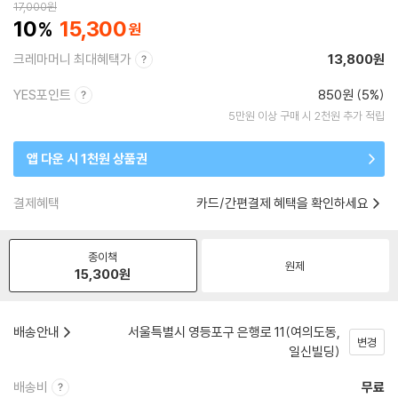
17,000
원
10
15,300
크레마머니 최대혜택가
13,800원
YES포인트
850원 (5%)
5만원 이상 구매 시 2천원 추가 적립
앱 다운 시 1천원 상품권
결제혜택
카드/간편결제 혜택을 확인하세요
종이책
원제
15,300
원
배송안내
서울특별시 영등포구 은행로 11(여의도동,
변경
일신빌딩)
배송비
무료