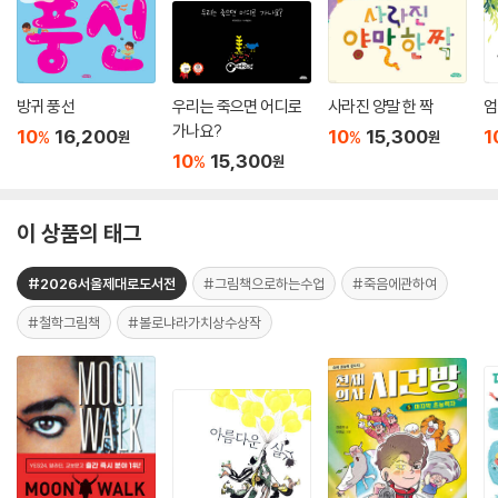
방귀 풍선
우리는 죽으면 어디로
사라진 양말 한 짝
엄
가나요?
10
16,200
10
15,300
1
%
%
원
원
10
15,300
%
원
이 상품의 태그
#2026서울제대로도서전
#그림책으로하는수업
#죽음에관하여
#철학그림책
#볼로냐라가치상수상작