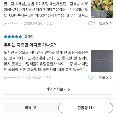
-제님(번역가)
#선물책#우리는죽으면어디로가나요? #사미라모스_
글그림 #제님_옮빔 #여유당 #날개달린그림책방 #20
· 옮긴이 제님의 말
26볼로냐라가치상오페라프리마부문대상 #2026dPU
CTUS아름다운그림책100선정작#죽음 #우주 #위로
어둠 대신 빛나는 우주로 떠나는, 죽음에 관한 가장 발랄한 상상!
#아픔 #성찰 #슬픔 #신간그림책 #100세그림책 #추
p*******r
2026.04.26.
신고
1
댓글
0
천그림책'죽음'죽음을 생각하면 두려움이 먼저 떠오른다.
왜 두려울까?아이들이 어렸을 때 "엄마, 죽는게 뭐야? 죽
죽음을 설명하는 일은 어른에게도 어렵습니다. 우리가 알지 못하는 이야기
종이책
으면 천국 가는거야?" 라
를 아이에게 어떻게 건네야 할까요? 이 그림책은 뜻밖에도 우주에서 출발
우리는 죽으면 어디로 가나요?
합니다. 별과 은하가 떠 있는 거대한 풍경 속에서 삶과 죽음은 갑작스러운
사건이 아니라 자연의 흐름 속에 놓입니다.
도서관 관장으로 지내면서 인연을 맺게 된 출판사좋은책
도 많고 해마다 도서전에서 만나기도 했다.한 번 꽂히면
끊지 못하는 그림책들여유당출판사 책이 그 중 하나.이번
우리는 태어나 자라고, 그리고 언젠가 죽습니다. 그다음엔 어디로 갈까요?
엔 죽음에 관한 그림책.타 출판사의 '내가 함께 있을게' 라
책은 섣부른 정답을 제시하지 않습니다. 대신 ‘아무도 모른다’는 사실을 담
는 책을 만났을때는 너무 솔직하고 직관적이라 불편했다.
담히 받아들이며 상상의 가능성을 열어 둡니다. 아이의 갑작스러운 질문에
s******2
2026.04.22.
신고
1
댓글
0
하지만 이 그림책은 달랐다.그림마저도.바탕은 검정이지
당황했던 분들에게 유쾌한 해답이 되어 줄 것입니다. 죽음을 두려움이 아
만그림과 글들이 유쾌했다.죽음은 인간. 아니
리뷰 전체보기
닌 호기심으로, 단절이 아닌 연결로 바라보게 하는 따뜻한 철학 그림책입
니다.
리뷰
6
한줄평
1
아무도 알지 못하기에 무엇이든 상상해도 괜찮습니다. 그 상상 속에서 각