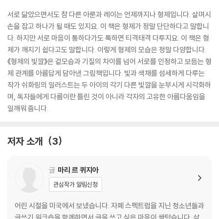
서로 닮았으면서도 참 다른 아룬과 레이는 언제까지나 형제입니다. 살며시
손을 잡고 하나가 될 때도 있지요. 이 책은 형제가 정말 단단하다고 말합니
다. 하지만 서로 마음이 통하다가도 툭하면 티격태격 다투지요. 이 책은 형
제가 깨지기 쉽다고도 말합니다. 이렇게 형제의 모습은 정말 다양합니다.
《형제의 빛깔》은 겉모습과 기질의 차이를 넘어 서로를 인정하고 보듬는 형
제 관계를 아름답게 담아낸 그림책입니다. 빛과 색채를 섬세하게 다루는
작가 쉬화링의 일러스트는 두 아이의 각기 다른 빛깔을 눈부시게 시각화하
며, 독자들에게 다름이란 틀린 것이 아니라 각자의 고유한 아름다움임을
일깨워 줍니다.
저자 소개
3
글
마리 르 퀴지아
관심작가 알림신청
어린 시절을 미국에서 보냈습니다. 자폐 스펙트럼을 지닌 청소년들과
글쓰기 워크숍을 함께하면서 글을 쓰고 싶은 마음이 싹텄습니다. 삶