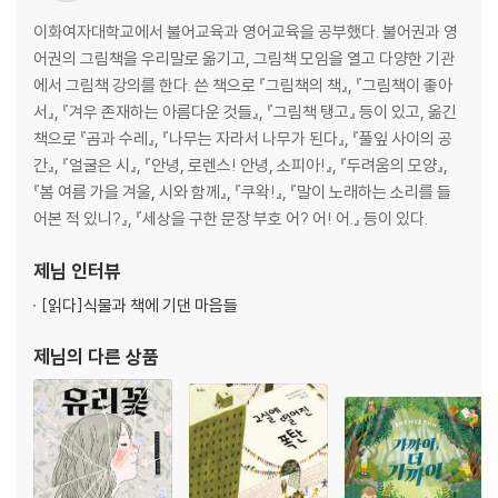
이화여자대학교에서 불어교육과 영어교육을 공부했다. 불어권과 영
어권의 그림책을 우리말로 옮기고, 그림책 모임을 열고 다양한 기관
에서 그림책 강의를 한다. 쓴 책으로 『그림책의 책』, 『그림책이 좋아
서』, 『겨우 존재하는 아름다운 것들』, 『그림책 탱고』 등이 있고, 옮긴
책으로 『곰과 수레』, 『나무는 자라서 나무가 된다』, 『풀잎 사이의 공
간』, 『얼굴은 시』, 『안녕, 로렌스! 안녕, 소피아!』, 『두려움의 모양』,
『봄 여름 가을 겨울, 시와 함께』, 『쿠왁!』, 『말이 노래하는 소리를 들
어본 적 있니?』, 『세상을 구한 문장 부호 어? 어! 어.』 등이 있다.
제님
인터뷰
[읽다]
식물과 책에 기댄 마음들
제님
의 다른 상품