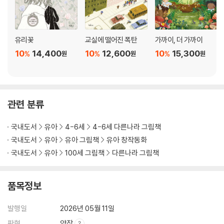
유리꽃
교실에 떨어진 폭탄
가까이, 더 가까이
10
14,400
10
12,600
10
15,300
%
%
%
원
원
원
관련 분류
국내도서
유아
4-6세
4-6세 다른나라 그림책
국내도서
유아
유아 그림책
유아 창작동화
국내도서
유아
100세 그림책
다른나라 그림책
품목정보
발행일
2026년 05월 11일
판형
양장