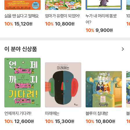
싫을 땐 싫다고 말해요
엄마가 유령이 되었어!
누가 내 머리에 똥쌌
1
어?
10
15,120
10
10,800
1
%
%
원
원
10
9,900
%
원
이 분야 신상품
언제까지 기다려!
미래에는
블루이 침대방
블
10
12,600
10
15,300
10
10,800
1
%
%
%
원
원
원