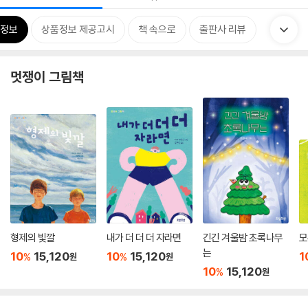
정보
상품정보 제공고시
책 속으로
출판사 리뷰
멋쟁이 그림책
형제의 빛깔
내가 더 더 더 자라면
긴긴 겨울밤 초록나무
모
는
10
15,120
10
15,120
1
%
%
원
원
10
15,120
%
원