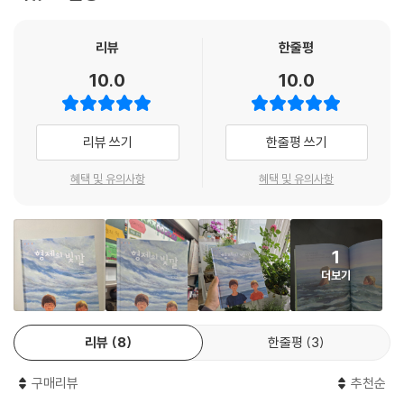
면 다른 아이는 받고, 한 아이가 잠들면 다른 아이는 깨어 있는 대칭의 호흡
을 경쾌하고 아름다운 입말로 풀어냈습니다. 작가의 친근하고 시적인 문체
가 유년기의 본질과 형제 관계를 예리하게 포착해 냈습니다.
리뷰
한줄평
10.0
10.0
《형제의 빛깔》은 단순히 형제간의 우애를 그리는 걸 넘어, 나와 다른 타인
을 있는 그대로 수용하고 공존하는 법을 독자들에게 전합니다. 세상 어디
에나 있는 흔한 형제 아룬과 레이의 복합적인 관계를 통해 우리를 둘러싼
리뷰 쓰기
한줄평 쓰기
수많은 관계를 돌아보게 합니다. 타인에게 쉽게 실망하고 작은 부딪힘에도
삐걱대는 우리 모두에게 두 아이의 맑은 목소리가 묵직하면서도 다정한 위
혜택 및 유의사항
혜택 및 유의사항
로를 건넵니다. 모든 연령대의 형제와 자매, 그리고 가족의 사랑과 공존에
대해 함께 생각해 보기에 더없이 좋은 그림책입니다.
1
더보기
리뷰
8
한줄평
3
구매리뷰
추천순