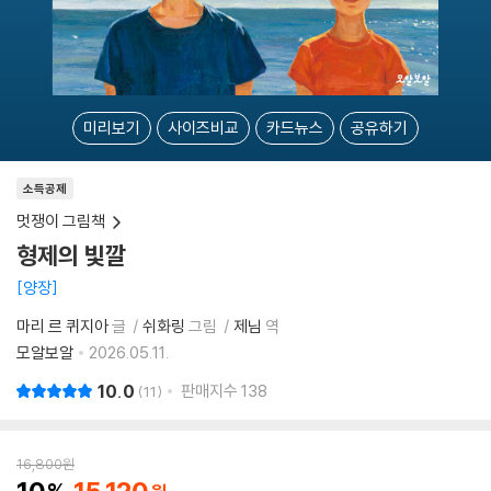
미리보기
사이즈비교
카드뉴스
공유하기
소득공제
멋쟁이 그림책
형제의 빛깔
양장
마리 르 퀴지아
글
쉬화링
그림
제님
역
모알보알
2026.05.11.
10.0
판매지수
138
11
16,800
원