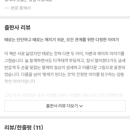
--- 본문 중에서
출판사 리뷰
때로는 단단하고 때로는 깨지기 쉬운, 모든 관계를 위한 다정한 이야기
이 책은 서로 닮았지만 때로는 전혀 다른 두 아이, 아룬과 레이의 이야기를
그렸습니다. 늘 함께하면서도 티격태격 부딪히고, 잠시 멀어졌다가도 금세
반갑게 두 손을 맞잡는 형제의 일상이 섬세하고 아름다운 그림으로 표현되
었습니다. 다름을 넘어 ‘형제가 된다는 것’의 진정한 의미를 탐구하는 감동
적인 이야기입니다.
그림 작가 쉬화링은 빛과 색채를 다루는 탁월한 재능으로 모든 장면에 생
명력을 불어넣었습니다. 물결 위에서 부서지는 빛, 함께 바라보는 구름 아
출판사 리뷰 더보기
래 햇살, 어둠 속에서 은은하게 빛나는 조명은 경쟁과 갈등과 화해를 반복
하며 자라나는 두 소년의 복잡다단한 마음을 다정하게 어루만집니다. 이
그림책의 또 다른 매력은 시적인 대칭과 리듬에 있습니다. 한 아이가 던지
리뷰/한줄평
11