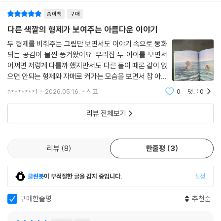
종이책
구매
다른 색깔의 형제가 보여주는 아름다운 이야기
두 형제를 비춰주는 그림만 보면서도 이야기 속으로 동화
되는 공감이 물씬 풍겨왔어요. 우리집 두 아이를 보면서
어쩌면 저렇게 다를까 했지만서도 다른 둘이 때론 같이 없
으면 안되는 형제와 자매로 커가는 모습을 보면서 참 아름
답다 가족이란 이런것 우애란 이런것 형제 자매간의 우애
n*******1
2026.05.16.
신고
0
댓글
0
와 사랑이 다른 다툼에서도 싹틔울수 있다는 것을 알았죠.
그림책의 그림을 보면서도 참 아름답다~
리뷰 전체보기
리뷰
8
한줄평
3
클린봇
이 부적절한 글을 감지 중입니다.
설정
구매한줄평
추천순