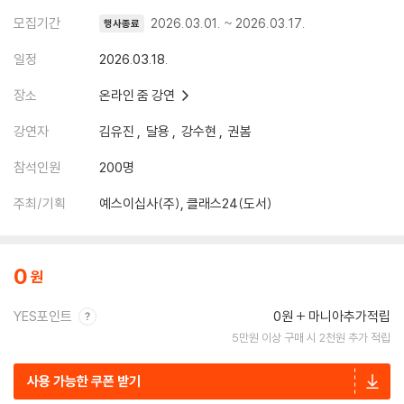
모집기간
2026.03.01. ~ 2026.03.17.
행사종료
일정
2026.03.18.
장소
온라인 줌 강연
강연자
김유진
달용
강수현
권봄
참석인원
200명
주최/기획
예스이십사(주), 클래스24(도서)
0
YES포인트
0원
마니아추가적립
5만원 이상 구매 시 2천원 추가 적립
사용 가능한 쿠폰 받기