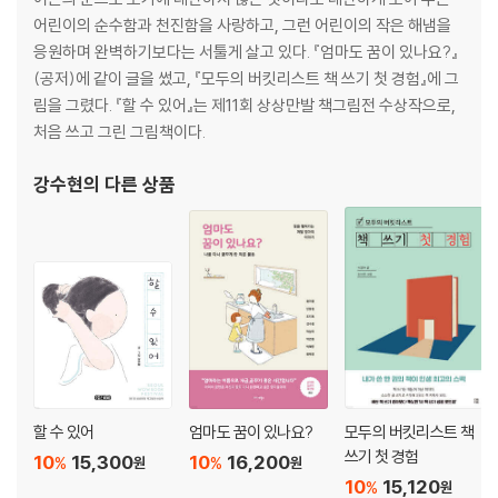
어린이의 순수함과 천진함을 사랑하고, 그런 어린이의 작은 해냄을
박*정
l******8
1
응원하며 완벽하기보다는 서툴게 살고 있다. 『엄마도 꿈이 있나요?』
배*경
d********4
1
(공저)에 같이 글을 썼고, 『모두의 버킷리스트 책 쓰기 첫 경험』에 그
림을 그렸다. 『할 수 있어』는 제11회 상상만발 책그림전 수상작으로,
배*정
q****e
1
처음 쓰고 그린 그림책이다.
배*진
k******1
1
강수현
의 다른 상품
백*혜
l******2
1
송*화
k******0
1
송*운
a*****5
1
송*주
s****7
1
송*미
g****l
1
신*림
p***i
1
할 수 있어
엄마도 꿈이 있나요?
모두의 버킷리스트 책
쓰기 첫 경험
10
15,300
10
16,200
%
%
원
원
안*옥
1*****o
1
10
15,120
%
원