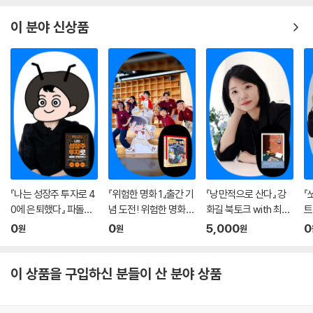
이 분야 신상품
『나는 성장주 투자로 4
『위험한 명화 1』출간 기
『낭만적으로 산다』 강
『
0에 은퇴했다』 파돌댁
념 도전! 위험한 명화
화길 북토크 with 최지
트
온라인 북토크
탐정단 연극
은 (사회)
온
0
0
5,000
0
원
원
원
이 상품을 구입하신 분들이 산 분야 상품