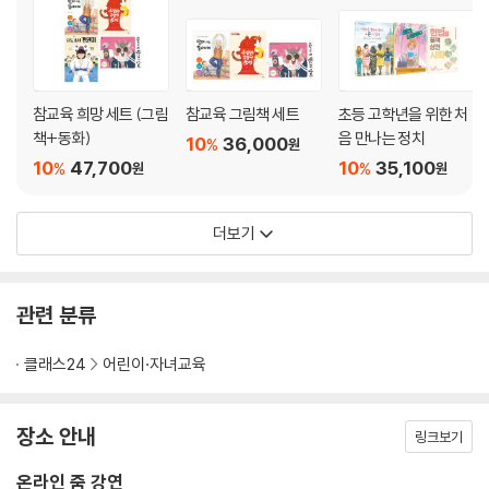
최*희
c******2
1
최*연
d******8
1
최*은
7*****n
1
참교육 희망 세트 (그림
참교육 그림책 세트
초등 고학년을 위한 처
한*숙
h*******5
1
책+동화)
음 만나는 정치
10
36,000
%
원
10
47,700
10
35,100
%
%
원
원
홍*비
v*******2
1
홍*람
r**********e
1
더보기
황*숙
u****m
1
황*희
s****6
1
관련 분류
l******2
l******2
1
클래스24
어린이·자녀교육
장소 안내
링크보기
온라인 줌 강연