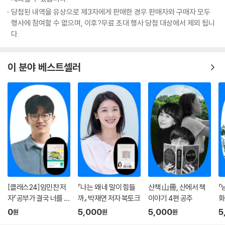
당첨된 내역을 유상으로 제3자에게 판매한 경우 판매자와 구매자 모두
행사에 참여할 수 없으며, 이후?무료 초대 행사 당첨 대상에서 제외 됩니
다.
이 분야 베스트셀러
[클래스24]임민찬 저
『나는 왜 네 말이 힘들
산책 山冊, 산에서 책
『
자『공부가 결국 너를 지
까』 박재연 저자 북토크
이야기 4편 공주
화
켜줄 거야』온라인 북토
은
0
5,000
5,000
5
원
원
원
크