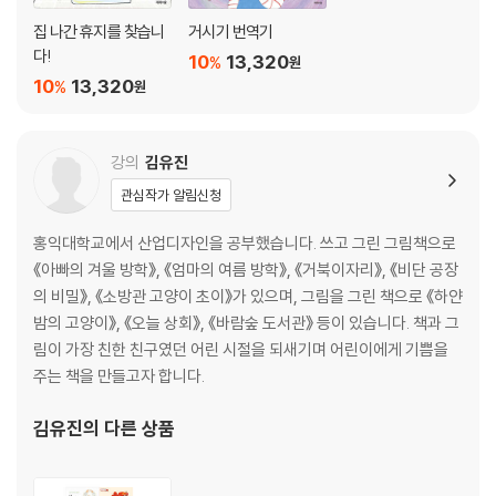
이*
y***7
1
집 나간 휴지를 찾습니
거시기 번역기
다!
이*연
k************1
1
10
13,320
%
원
10
13,320
%
원
정*아
s***h
1
정*림
g********1
1
강의
김유진
조*지
s*****3
1
관심작가 알림신청
조*연
c******o
1
홍익대학교에서 산업디자인을 공부했습니다. 쓰고 그린 그림책으로
《아빠의 겨울 방학》, 《엄마의 여름 방학》, 《거북이자리》, 《비단 공장
조*
j******9
1
의 비밀》, 《소방관 고양이 초이》가 있으며, 그림을 그린 책으로 《하얀
진*경
v*******9
1
밤의 고양이》, 《오늘 상회》, 《바람숲 도서관》 등이 있습니다. 책과 그
림이 가장 친한 친구였던 어린 시절을 되새기며 어린이에게 기쁨을
최*연
b*******0
1
주는 책을 만들고자 합니다.
최*정
s**********3
1
김유진
의 다른 상품
최*서
g*********7
1