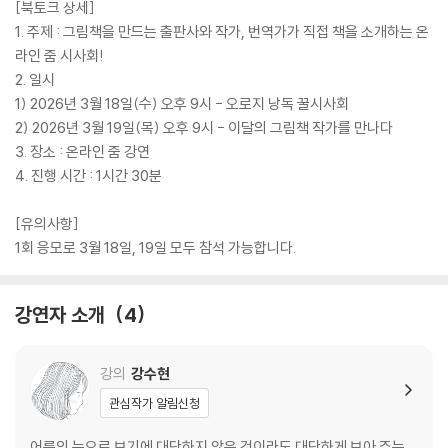
[북토크 상세]
1. 주제 : 그림책을 만드는 출판사와 작가, 번역가가 직접 책을 소개하는 온
김*영
d************0
1
라인 줌 시사회!
김*희
m*****e
1
2. 일시
1) 2026년 3월 18일(수) 오후 9시 - 오로지 낭독 꿀시사회
김*남
c********0
1
2) 2026년 3월 19일(목) 오후 9시 - 이달의 그림책 작가를 만나다
3. 장소 : 온라인 줌 강연
김*연
j*****5
1
4. 진행 시간 : 1시간 30분
김*연
k*****4
1
[유의사항]
김*정
h********9
1
1회 응모로 3월 18일, 19일 모두 참석 가능합니다.
김*정
k****6
1
강연자 소개
4
김*경
t******9
1
문*록
r******1
1
강의
강수현
문*진
s*****1
1
관심작가 알림신청
민*규
p******i
1
어른의 눈으로 보기에 대단하지 않은 것이라도 대단하게 보아 주는