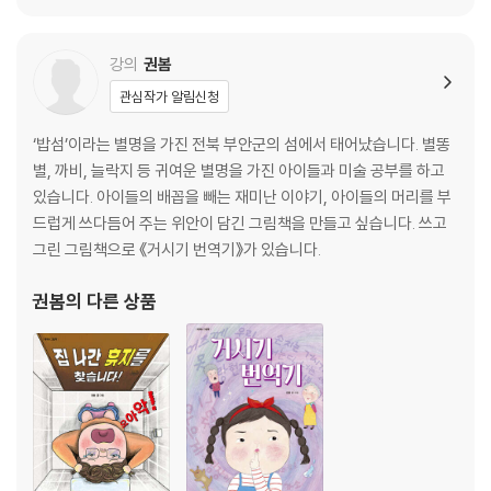
위*미
l*****8
1
강의
권봄
유*정
y****7
1
관심작가 알림신청
유*희
j*******1
1
‘밥섬’이라는 별명을 가진 전북 부안군의 섬에서 태어났습니다. 별똥
육*형
l******u
1
별, 까비, 늘락지 등 귀여운 별명을 가진 아이들과 미술 공부를 하고
윤*선
b*********9
1
있습니다. 아이들의 배꼽을 빼는 재미난 이야기, 아이들의 머리를 부
드럽게 쓰다듬어 주는 위안이 담긴 그림책을 만들고 싶습니다. 쓰고
윤*지
m******3
1
그린 그림책으로 《거시기 번역기》가 있습니다.
윤*영
f****6
1
권봄
의 다른 상품
이*혜
y*****y
1
이*연
m*****0
1
이*영
k******1
1
이*진
f*****2
1