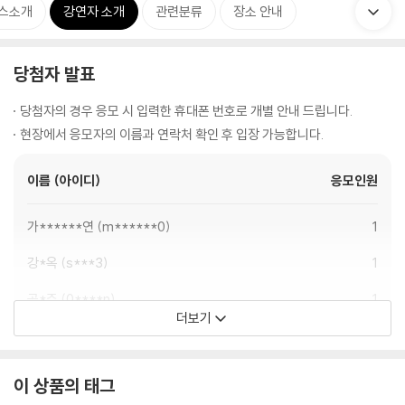
스소개
강연자 소개
관련분류
장소 안내
당첨자 발표
당첨자의 경우 응모 시 입력한 휴대폰 번호로 개별 안내 드립니다.
현장에서 응모자의 이름과 연락처 확인 후 입장 가능합니다.
이름 (아이디)
응모인원
가******연
m******0
1
강*옥
s***3
1
공*주
0****n
1
더보기
구*정
m*****6
1
권*숙
k****1
1
이 상품의 태그