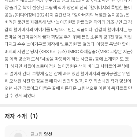
제2회 사계절그림책상 우수상을 받고 2023 서울국제도서전 ‘한국에서 가
장 즐거운 책’에 선정된 그림책 작가 양선의 신작 『할아버지의 특별한 놀이
공원』(미디어창비 2024)이 출간됐다. 『할아버지의 특별한 놀이공원』은
버려진 물건을 재활용해 별난 놀이공원을 만들었던 작가의 외조부인 고 김
갑희 할아버지의 이야기를 바탕으로 만든 작품이다. 김갑희 할아버지는 농
촌마을 어린이들에게 꿈과 희망을 주기 위해 본인 소유의 땅 1천 평을 직접
다지고 손수 놀이기구를 제작해 ‘노로공원’을 열었다. 이렇듯 특별한 할아
버지의 사연은 당시 〈KBS 9시 뉴스〉 〈MBC 화제집중〉 〈MBC 고향은 지금〉
등 여러 방송과 도서 『세상을 따뜻하게 하는 사람들』 등에 소개되기도 했
다. 하지만 세월이 흐르며 점차 놀이공원은 색이 바래고 사람들의 관심에
서 멀어져 간다. 그렇게 깊은 잠에 빠져 있던 할아버지의 놀이공원은 우연
히 오래된 사진 한 장을 통해 다시 발견되었고, 이후 외손녀인 작가 양선이
오랜 시간 공들이고 다듬은 끝에 아름다운 그림책으로 어린이 독자들을 만
날 수 있게 되었다.
저자 소개
1
글그림
양선