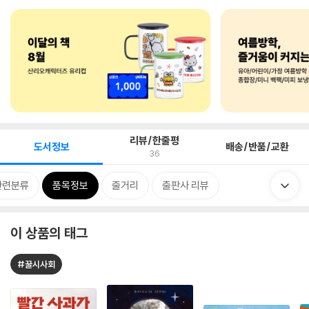
리뷰/한줄평
도서정보
배송/반품/교환
36
관련분류
품목정보
줄거리
출판사 리뷰
이 상품의 태그
#꿀시사회