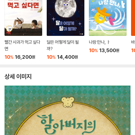
빨간 사과가 먹고 싶다
달은 어떻게 달이 될
나랑 만나, ㅏ
바
면
까?
10
13,500
1
%
원
10
16,200
10
14,400
%
%
원
원
상세 이미지