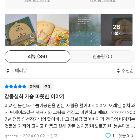
28
더보기
3
리뷰
36
한줄평
0
구매리뷰
추천순
종이책
구매
감동실화 가슴 따뜻한 이야기
버려진 물건으로 놀이공원을 만든 재활용 할아버지이야기.오래된 홍차 과
자 틴케이스같은 책표지와 그림들 정겹고 아련하고 예쁘다 ??????.200
7년 정읍,양선작가님의 할아버님 ‘고 김희갑 할아버지’가 전국의 버려지는
것들을 가져와 고치고 다듬고 칠해 만든 놀이공원[노로공원].농촌마을 지
역인들과 아이들의 놀이터가 된 공원은 갈곳 없는 동물들의 안식처도 되었
g****d
2024.09.02.
신고
1
댓글
0
다고 한다.??8월 꿀