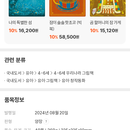
나의 특별한 섬
잠이 솔솔 핫초코 (빅
곰 할머니의 잠 가게
북)
10
16,200
10
15,120
%
%
원
원
10
58,500
%
원
관련 분류
국내도서
유아
4-6세
4-6세 우리나라 그림책
국내도서
유아
유아 그림책
유아 창작동화
품목정보
발행일
2024년 08월 20일
판형
양장