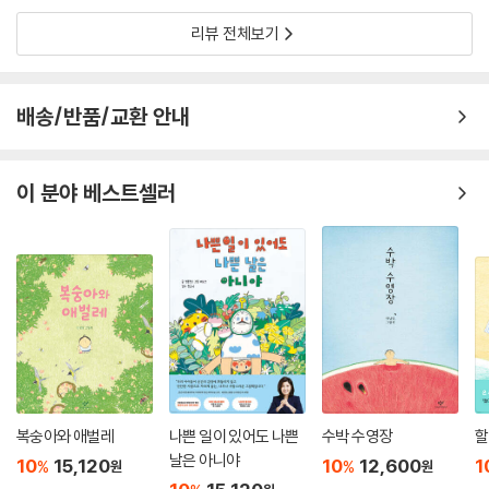
리뷰 전체보기
배송/반품/교환 안내
이 분야 베스트셀러
복숭아와 애벌레
나쁜 일이 있어도 나쁜
수박 수영장
할
날은 아니야
10
15,120
10
12,600
1
%
%
원
원