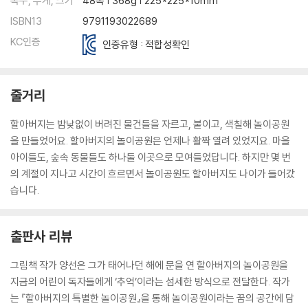
쪽수, 무게, 크기
48쪽 | 368g | 225*225*10mm
ISBN13
9791193022689
KC인증
인증유형 : 적합성확인
줄거리
할아버지는 밤낮없이 버려진 물건들을 자르고, 붙이고, 색칠해 놀이공원
을 만들었어요. 할아버지의 놀이공원은 언제나 활짝 열려 있었지요. 마을
아이들도, 숲속 동물들도 하나둘 이곳으로 모여들었답니다. 하지만 몇 번
의 계절이 지나고 시간이 흐르면서 놀이공원도 할아버지도 나이가 들어갔
습니다.
출판사 리뷰
그림책 작가 양선은 그가 태어나던 해에 문을 연 할아버지의 놀이공원을
지금의 어린이 독자들에게 ‘추억’이라는 섬세한 방식으로 전달한다. 작가
는 『할아버지의 특별한 놀이공원』을 통해 놀이공원이라는 꿈의 공간에 담