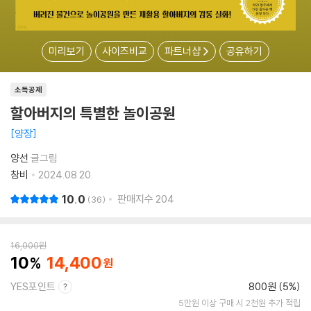
미리보기
사이즈비교
파트너샵
공유하기
소득공제
할아버지의 특별한 놀이공원
양장
양선
글그림
창비
2024.08.20.
10.0
판매지수
204
36
16,000
원
10
14,400
YES포인트
800원 (5%)
5만원 이상 구매 시 2천원 추가 적립