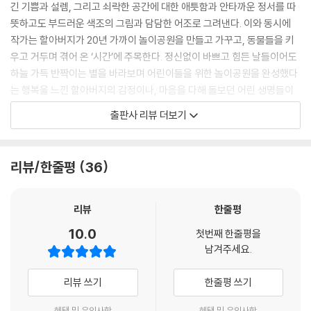
긴 기쁨과 설렘, 그리고 쇠락한 공간에 대한 애틋함과 안타까운 정서를 따
뜻하고도 부드러운 색조의 그림과 담담한 어조로 그려낸다. 이와 동시에
작가는 할아버지가 20년 가까이 놀이공원을 만들고 가꾸고, 동물들을 키
우고 거두며 겪어 온 ‘시간’에 주목한다. 정신없이 바쁘고 힘든 날들이어도
하늘 가득 반짝이는 별을 바라보며 어린이들을 위한 놀이공원을 완성했다
는 행복을 느낀 할아버지의 감정이나, 마음을 다해 돌보던 어린 생명들이
성장해 놀이공원을 떠나고 더 이상 찾지 않던 날의 쓸쓸함 같은 할아버지
출판사 리뷰 더보기
와 놀이공원의 희로애락을 흐르는 시간과 함께 빠짐없이 보여 준다.
계절은 바뀌고 시간은 흐르며 모든 것은 변한다. 꿈의 공간도, 낭만적 순간
리뷰/한줄평
36
도 언제까지나 계속되진 않는다. 하지만 이처럼 시간이 흐르기 때문에 할
아버지의 앵두나무는 매년 하얀 꽃을 꽃피우고, 누군가는 그 앵두꽃 향기
를 맡으며 할아버지를 기억할 수 있다. 그리고 시간이 흘렀기 때문에 놀이
리뷰
한줄평
공원을 열던 해에 태어난 손주가 자라 그림책 작가가 되었고, 그가 다시 오
10.0
첫번째 한줄평을
래된 사진 한 장을 발견할 수 있었다. 앨범 속 사진으로만 남았던 할아버지
남겨주세요.
의 놀이공원 또한 이제 그림책이라는 새로운 생명력을 얻었다. “누군가의
마음속에서 오래도록 향기로운 이야기로 다시 피어나기를” 바란다는 작가
리뷰 쓰기
한줄평 쓰기
의 말처럼 『할아버지의 특별한 놀이공원』은 오래도록 우리 곁에서 새로운
추억을 만들고 어린 시절을 추억하는 소중한 책이 되어 줄 것이다.
혜택 및 유의사항
혜택 및 유의사항