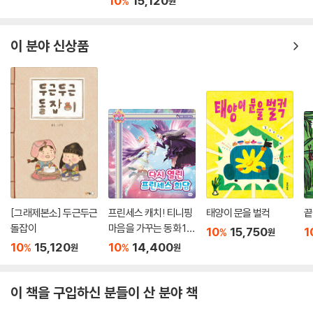
10
15,120
%
원
이 분야 신상품
[그래제본소] 두근두근
프린세스 캐치! 티니핑
태양이 문을 벌컥
끝
돌잡이
마음을 가꾸는 동화 10
10
15,750
1
%
원
: 다시 열린 프린세스 회
10
15,120
10
14,400
%
%
원
원
담
이 책을 구입하신 분들이 산 분야 책