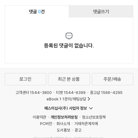
댓글
0
건
댓글쓰기
등록된 댓글이 없습니다.
로그인
최근 본 상품
주문/배송
고객센터 1544-3800
티켓 1544-6399
중고샵 1566-4295
eBook 1:1문의/채팅상담
예스이십사(주) 사업자 정보
이용약관
개인정보처리방침
청소년보호정책
PC버전
회사소개
거래처관계자께
도서홍보
광고