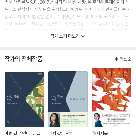
박사 학위를 받았다. 2017년 시집 『시시한 사랑』을 출간해 플레이아데스
프레스 편집자상 시 부문을 수상했고, 2020년 어머니와의 관계를 다룬 자
전적 에세이 『마법 같은 언어』로 워싱턴주 도서상, 퍼시픽 노스웨스트 도
서상, AAAS 도서상을 수상했으며 펜오픈북상 후보에 올랐다. 이원 시인
의 『세상에서 가장 가벼운 오토바이』를 영어로 번역했으며, 이 작업으로
작가 소개 더보기
한국문학번역원 번역대상을 수상했다. 드라마 [파친코]에 작가진으로 참
여하기도 했다.
작가의 전체작품
최신순
2024년 젊은사자상 소설 부문을 수상한 『해방자들』은 고은지가 쓴 첫 소
설로, 코리안 디아스포라의 아픔과 희망을 섬세하고 아름답게 묘사한 작품
이다. 한국에서 미국으로 이민을 떠나게 된 한 가족의 역사를 담은 이 작품
은 한반도에서 수십 년간 계속된 점령, 전쟁, 분열의상처를 신중하고 고운
언어로 되짚는다. 나아가 작가는 과거가 남긴 고통을 사랑으로 치유하는
희망의 미래를 그려낸다.
마법 같은 언어 (큰글
마법 같은 언어
해방자들