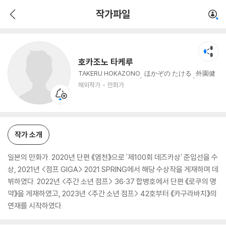
호카조노 타케루
작가파일
해외작가
만화가
호카조노 타케루
TAKERU HOKAZONO
ほかぞの たける
外園健
해외작가
만화가
작가 소개
일본의 만화가. 2020년 단편 《염천》으로 '제100회 데즈카상' 준입선을 수
상, 2021년 <점프 GIGA> 2021 SPRING에서 해당 수상작을 게재하며 데
뷔하였다. 2022년 <주간 소년 점프> 36·37 합병호에서 단편 《로쿠의 명
약》을 게재하였고, 2023년 <주간 소년 점프> 42호부터 《카구라바치》의
연재를 시작하였다.