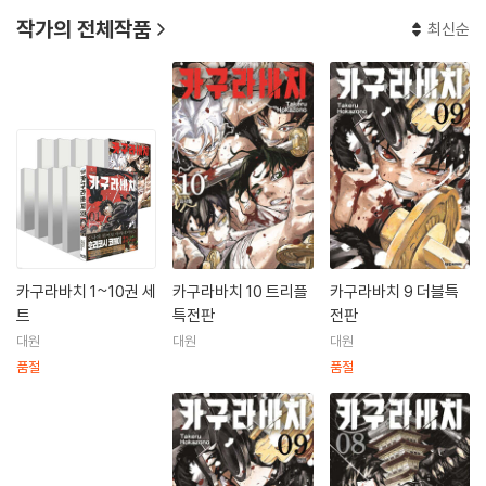
작가의 전체작품
최신순
카구라바치 1~10권 세
카구라바치 10 트리플
카구라바치 9 더블특
트
특전판
전판
대원
대원
대원
품절
품절