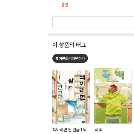
품절
이 상품의 태그
#이만화가대단하다
책이라면 팔 만큼 1 특
룩 백