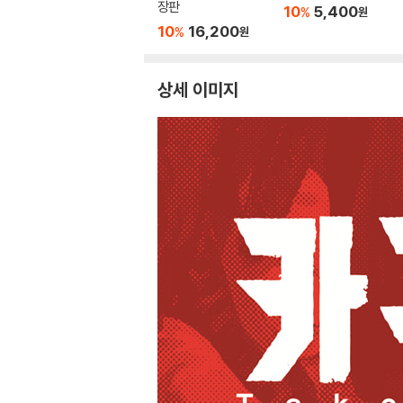
장판
10
5,400
%
원
10
16,200
%
원
상세 이미지