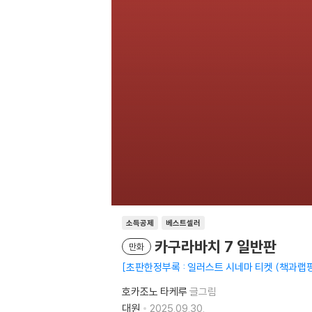
소득공제
베스트셀러
카구라바치 7 일반판
만화
초판한정부록 : 일러스트 시네마 티켓 (책과랩
호카조노 타케루
글그림
대원
2025.09.30.