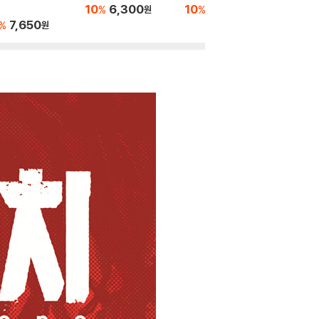
10
6,300
10
5,400
10
6
%
%
%
원
원
7,650
%
원