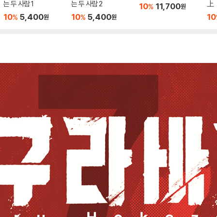
는 두 사람 1
는 두 사람 2
上
10
11,700
%
원
10
5,400
10
5,400
10
%
%
원
원