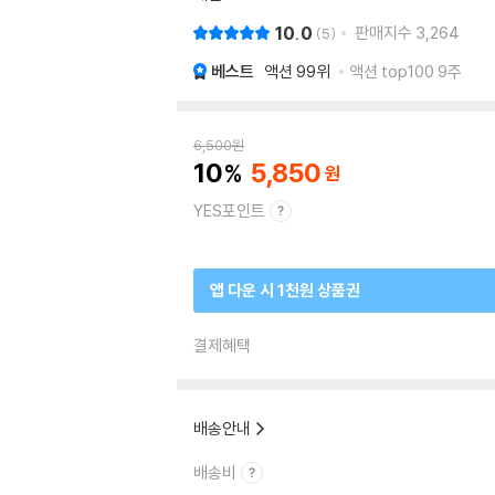
10.0
판매지수
3,264
5
베스트
액션
99위
액션 top100 9주
6,500
원
10
5,850
YES포인트
앱 다운 시 1천원 상품권
결제혜택
배송안내
배송비