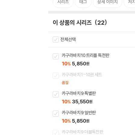
시리즈
태그
상세 이미지
저자
이 상품의 시리즈
22
전체선택
카구라바치 10 트리플 특전판
10
5,850
%
원
카구라바치 1~10권 세트
품절
카구라바치 9 특별판
10
35,550
%
원
카구라바치 9 일반판
10
5,850
%
원
카구라바치 9 더블특전판