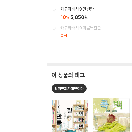
카구라바치 9 일반판
10
5,850
%
원
카구라바치 9 더블특전판
품절
이 상품의 태그
#이만화가대단하다