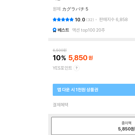
원제
カグラバチ 5
10.0
판매지수
6,858
32
베스트
액션 top100 20주
6,500
원
10
5,850
YES포인트
앱 다운 시 1천원 상품권
결제혜택
종이책
5,850
원