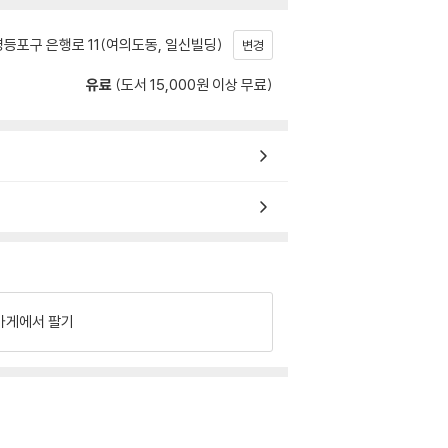
등포구 은행로 11(여의도동, 일신빌딩)
변경
유료
(도서 15,000원 이상 무료)
가게에서 팔기