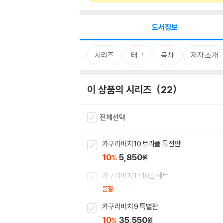
도서정보
시리즈
태그
목차
저자 소개
이 상품의 시리즈
22
전체선택
카구라바치 10 트리플 특전판
10
5,850
%
원
카구라바치 1~10권 세트
품절
카구라바치 9 특별판
10
35,550
%
원