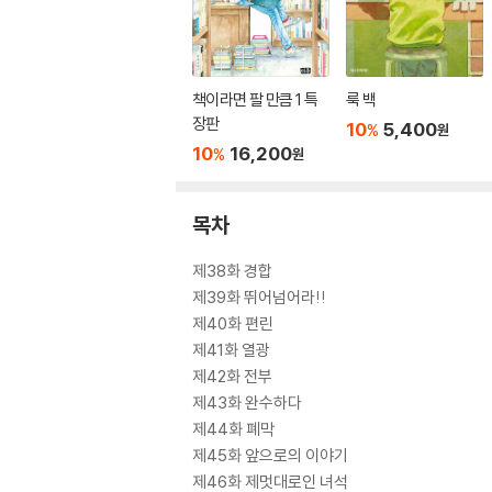
책이라면 팔 만큼 1 특
룩 백
장판
10
5,400
%
원
10
16,200
%
원
목차
제38화 경합
제39화 뛰어넘어라!!
제40화 편린
제41화 열광
제42화 전부
제43화 완수하다
제44화 폐막
제45화 앞으로의 이야기
제46화 제멋대로인 녀석