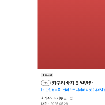
소득공제
카구라바치 5 일반판
만화
초판한정부록 : 일러스트 시네마 티켓 (책과랩
호카조노 타케루
글그림
대원
2025.05.28.