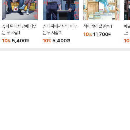
슈퍼 뒤에서 담배 피우
슈퍼 뒤에서 담배 피우
책이라면 팔 만큼 1
패밀
는 두 사람 1
는 두 사람 2
上
10
11,700
%
원
10
5,400
10
5,400
10
%
%
원
원