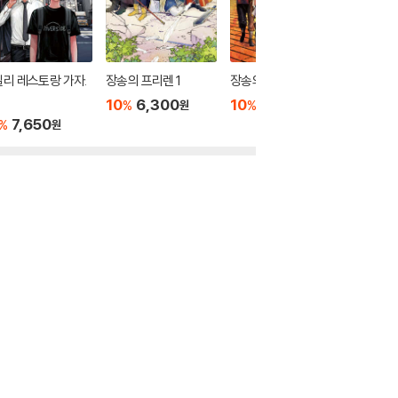
리 레스토랑 가자.
장송의 프리렌 1
장송의 프리렌 3
장송의 프
10
6,300
10
5,400
10
6
%
%
%
원
원
7,650
%
원