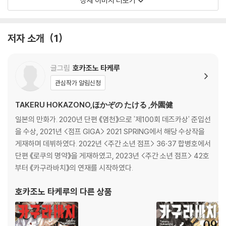
상세 이미지 더보기
저자 소개
1
글그림
호카조노 타케루
관심작가 알림신청
TAKERU HOKAZONO,ほかぞの たける ,外園健
일본의 만화가. 2020년 단편 《염천》으로 '제100회 데즈카상' 준입선
을 수상, 2021년 <점프 GIGA> 2021 SPRING에서 해당 수상작을
게재하며 데뷔하였다. 2022년 <주간 소년 점프> 36·37 합병호에서
단편 《로쿠의 명약》을 게재하였고, 2023년 <주간 소년 점프> 42호
부터 《카구라바치》의 연재를 시작하였다.
호카조노 타케루
의 다른 상품