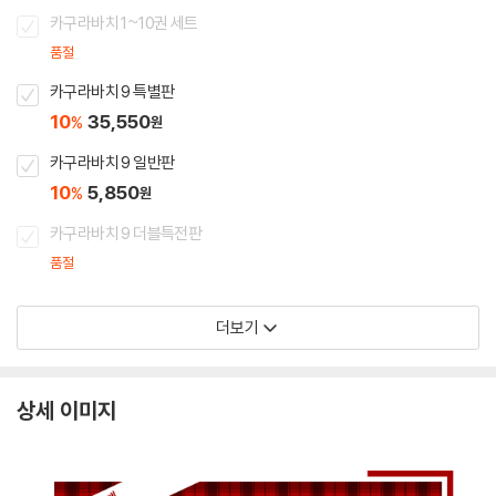
카구라바치 1~10권 세트
품절
카구라바치 9 특별판
10
35,550
%
원
카구라바치 9 일반판
10
5,850
%
원
카구라바치 9 더블특전판
품절
더보기
상세 이미지