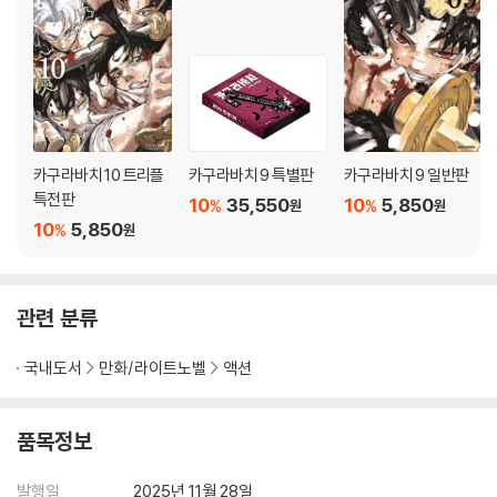
카구라바치 10 트리플
카구라바치 9 특별판
카구라바치 9 일반판
특전판
10
35,550
10
5,850
%
%
원
원
10
5,850
%
원
관련 분류
국내도서
만화/라이트노벨
액션
품목정보
발행일
2025년 11월 28일