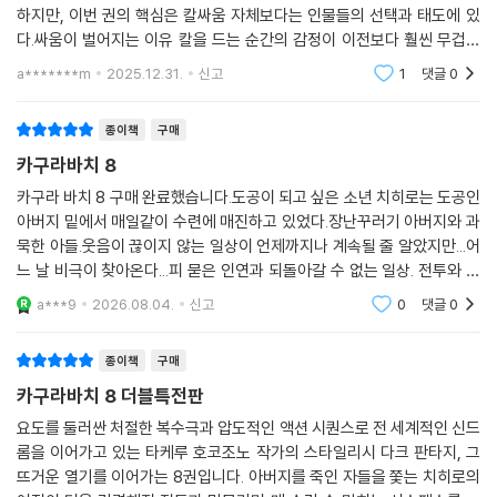
점을 다시 한번 확실하게 보여주는 권이다. 8권에서도 액션은 여전히 강렬
하지만, 이번 권의 핵심은 칼싸움 자체보다는 인물들의 선택과 태도에 있
다.싸움이 벌어지는 이유 칼을 드는 순간의 감정이 이전보다 훨씬 무겁게
다가온다. 주인공의 분노는 여전히 날카롭지만 그 분노가 단순한 감정의
a*******m
2025.12.31.
신고
1
댓글
0
폭발이 아니라 의지
종이책
구매
카구라바치 8
카구라 바치 8 구매 완료했습니다.도공이 되고 싶은 소년 치히로는 도공인
아버지 밑에서 매일같이 수련에 매진하고 있었다.장난꾸러기 아버지와 과
묵한 아들.웃음이 끊이지 않는 일상이 언제까지나 계속될 줄 알았지만...어
느 날 비극이 찾아온다...피 묻은 인연과 되돌아갈 수 없는 일상. 전투와 복
수가 결합되어 흥미로운 작품입니다.
a***9
2026.08.04.
신고
0
댓글
0
종이책
구매
카구라바치 8 더블특전판
요도를 둘러싼 처절한 복수극과 압도적인 액션 시퀀스로 전 세계적인 신드
롬을 이어가고 있는 타케루 호코조노 작가의 스타일리시 다크 판타지, 그