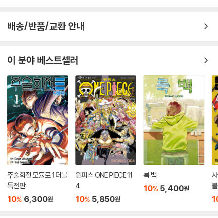
한줄평 전체보기
배송/반품/교환 안내
이 분야 베스트셀러
주술회전 모듈로 1 더블
원피스 ONE PIECE 11
룩 백
사
특전판
4
블
10
5,400
%
원
10
6,300
10
5,850
1
%
%
원
원