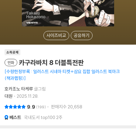
사이즈비교
공유하기
소득공제
카구라바치 8 더블특전판
만화
수량한정부록 : 일러스트 시네마 티켓+삼요 집합 일러스트 북마크
(책과랩핑)
호카조노 타케루
글그림
대원
2025.11.28.
9.9
판매지수
20,658
199
베스트
국내도서 top100 2주