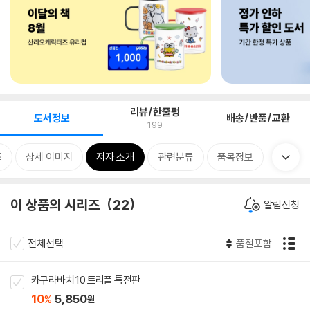
리뷰/한줄평
도서정보
배송/반품/교환
199
즈
상세 이미지
저자 소개
관련분류
품목정보
이 상품의 시리즈
22
알림신청
전체선택
품절포함
카구라바치 10 트리플 특전판
10
5,850
%
원