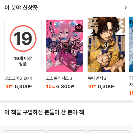
이 분야 신상품
모스크바 2160 4
고스트 픽서즈 3
폭력 만세 3
평
자
10
6,300
10
6,300
10
6,300
%
%
%
원
원
원
1
이 책을 구입하신 분들이 산 분야 책