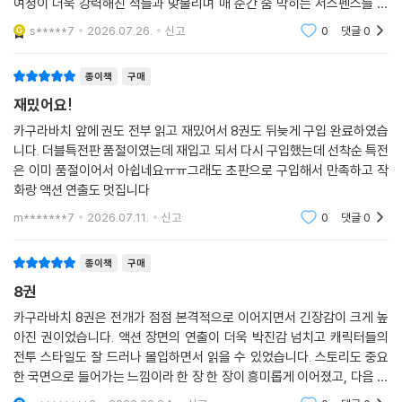
뜨거운 열기를 이어가는 8권입니다. 아버지를 죽인 자들을 쫓는 치히로의
여정이 더욱 강력해진 적들과 맞물리며 매 순간 숨 막히는 서스펜스를 선
사합니다.
s*****7
2026.07.26.
신고
0
댓글
0
종이책
구매
재밌어요!
카구라바치 앞에 권도 전부 읽고 재밌어서 8권도 뒤늦게 구입 완료하였습
니다. 더블특전판 품절이였는데 재입고 되서 다시 구입했는데 선착순 특전
은 이미 품절이어서 아쉽네요ㅠㅠ그래도 초판으로 구입해서 만족하고 작
화랑 액션 연출도 멋집니다
m*******7
2026.07.11.
신고
0
댓글
0
종이책
구매
8권
카구라바치 8권은 전개가 점점 본격적으로 이어지면서 긴장감이 크게 높
아진 권이었습니다. 액션 장면의 연출이 더욱 박진감 넘치고 캐릭터들의
전투 스타일도 잘 드러나 몰입하면서 읽을 수 있었습니다. 스토리도 중요
한 국면으로 들어가는 느낌이라 한 장 한 장이 흥미롭게 이어졌고, 다음 권