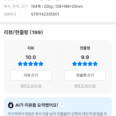
쪽수, 무게, 크기
194쪽 | 220g | 128*188*20mm
ISBN13
9791142335501
리뷰/한줄평
199
리뷰
한줄평
10.0
9.9
리뷰 쓰기
한줄평 쓰기
혜택 및 유의사항
혜택 및 유의사항
AI가 리뷰를 요약했어요!
카구라바치 8권은 복수극을 넘어 인물들의 선택과 태도에 중점을 두