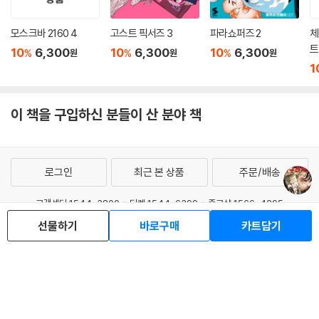
모스크바 2160 4
고스트 픽서즈 3
파라쇼퍼즈 2
체
트
10
6,300
10
6,300
10
6,300
%
%
%
원
원
원
1
이 책을 구입하신 분들이 산 분야 책
로그인
최근 본 상품
주문/배송
고객센터 1544-3800
티켓 1544-6399
중고샵 1566-4295
선물하기
바로구매
카트담기
eBook 1:1문의/채팅상담
예스이십사(주) 사업자 정보
이용약관
개인정보처리방침
청소년보호정책
PC버전
회사소개
거래처관계자께
도서홍보
광고