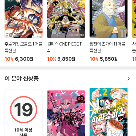
주술회전 모듈로 1 더블
원피스 ONE PIECE 11
황천의 츠가이 11 더블
사
특전판
4
특전판
블
10
6,300
10
5,850
10
5,850
1
%
%
%
원
원
원
이 분야 신상품