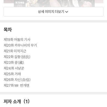
상세 이미지 더보기
목차
제19화 어둠의 기사
제20화 카무나비의 무기
제21화 미적지근
제22화 길항(拮抗)
제23화 광(藏)
제24화 사냥꾼
제25화 거래
제26화 자신(自信)
제27화 Mr. 번개맨
저자 소개
1