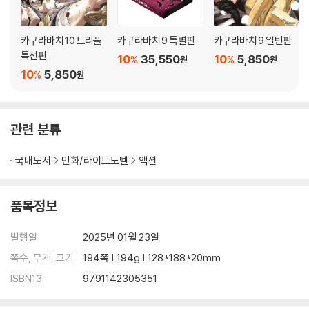
카구라바치 10 트리플
카구라바치 9 특별판
카구라바치 9 일반판
특전판
10
35,550
10
5,850
%
%
원
원
10
5,850
%
원
관련 분류
국내도서
만화/라이트노벨
액션
품목정보
발행일
2025년 01월 23일
쪽수, 무게, 크기
194쪽 | 194g | 128*188*20mm
ISBN13
9791142305351