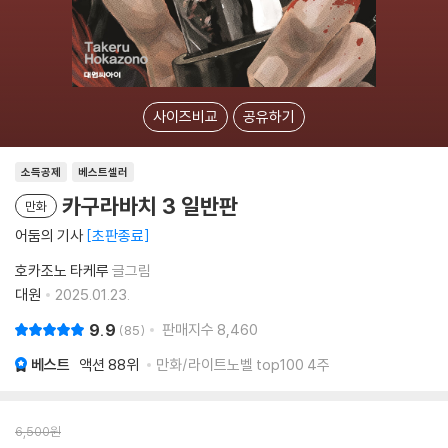
사이즈비교
공유하기
소득공제
베스트셀러
카구라바치 3 일반판
만화
어둠의 기사
초판종료
호카조노 타케루
글그림
대원
2025.01.23.
9.9
판매지수
8,460
85
베스트
액션
88위
만화/라이트노벨 top100 4주
6,500
원