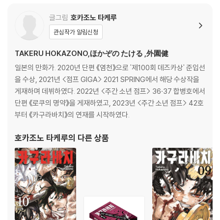
글그림
호카조노 타케루
관심작가 알림신청
TAKERU HOKAZONO,ほかぞの たける ,外園健
일본의 만화가. 2020년 단편 《염천》으로 '제100회 데즈카상' 준입선
을 수상, 2021년 <점프 GIGA> 2021 SPRING에서 해당 수상작을
게재하며 데뷔하였다. 2022년 <주간 소년 점프> 36·37 합병호에서
단편 《로쿠의 명약》을 게재하였고, 2023년 <주간 소년 점프> 42호
부터 《카구라바치》의 연재를 시작하였다.
호카조노 타케루
의 다른 상품