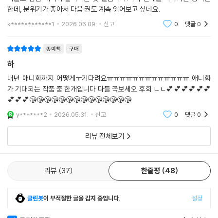
터들도 점점 매력이 살아나는 것 같습니다.아직 전개를 따라가는 중이긴
한데, 분위기가 좋아서 다음 권도 계속 읽어보고 싶네요.
k************1
2026.06.09.
신고
0
댓글
0
종이책
구매
하
내년 애니화까지 어떻게ㅜ기다려요ㅠㅠㅠㅠㅠㅠㅠㅠㅠㅠㅠㅠㅠ 애니화
가 기대되는 작품 중 한개입니다 다들 꼭보세오 후회 ㄴㄴ💕💕💕💕💕💕
💕💕💕😘😘😘😘😘😘😘😘😘😘😘😘😘😘
y*******2
2026.05.31.
신고
0
댓글
0
리뷰 전체보기
리뷰
37
한줄평
48
클린봇
이 부적절한 글을 감지 중입니다.
설정