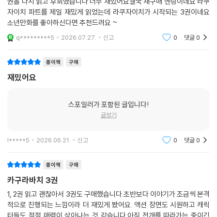
1권만 읽고 제 스타일 아니다 싶어서 처분했었던 카구라바치... 나중에 뒷
권을 다시 읽고 후회했습니다 너무 재밌어요결국 재구매 엔딩이네요 라쿠
자이치 파트를 제일 재밌게 읽었는데 라쿠자이치가 시작되는 3권이네요
소년만화를 좋아하신다면 추천드려요 ~
q*********5
2026.07.27.
신고
0
댓글
0
종이책
구매
재밌어요
스포일러가 포함된 글입니다!
글보기
l*****5
2026.06.21.
신고
0
댓글
0
종이책
구매
카구라바치 3권
1, 2권 읽고 괜찮아서 3권도 구매했습니다.초반보다 이야기가 조금씩 본격
적으로 진행되는 느낌이라 더 재밌게 봤어요. 액션 장면도 시원하고 캐릭