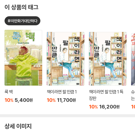
이 상품의 태그
#이만화가대단하다
룩 백
책이라면 팔 만큼 1
책이라면 팔 만큼 1 특
슈
장판
는
10
5,400
10
11,700
%
%
원
원
10
16,200
1
%
원
상세 이미지