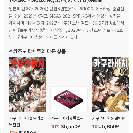
TAKERU HOKAZONO,ほかぞの たける ,外園健
일본의 만화가. 2020년 단편 《염천》으로 '제100회 데즈카상' 준입선
을 수상, 2021년 <점프 GIGA> 2021 SPRING에서 해당 수상작을
게재하며 데뷔하였다. 2022년 <주간 소년 점프> 36·37 합병호에서
단편 《로쿠의 명약》을 게재하였고, 2023년 <주간 소년 점프> 42호
부터 《카구라바치》의 연재를 시작하였다.
호카조노 타케루
의 다른 상품
카구라바치 10 트리플
카구라바치 9 특별판
카구라바치 9 일반판
특전판
10
35,550
10
5,850
%
%
원
원
10
5,850