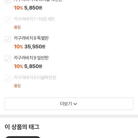
10
5,850
%
원
카구라바치 1~10권 세트
품절
카구라바치 9 특별판
10
35,550
%
원
카구라바치 9 일반판
10
5,850
%
원
카구라바치 9 더블특전판
품절
더보기
이 상품의 태그