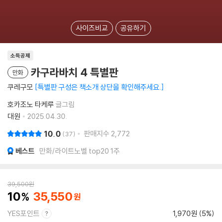
사이즈비교
공유하기
소득공제
카구라바치 4 특별판
만화
쿠레구모
특별판 구성은 책소개 상단을 확인해주세요.
호카조노 타케루
글그림
대원
2025.04.30.
10.0
판매지수
2,772
37
베스트
만화/라이트노벨 top20 1주
39,500
원
10
35,550
YES포인트
1,970원 (5%)