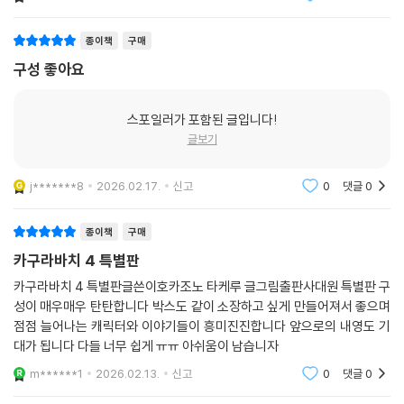
종이책
구매
구성 좋아요
스포일러가 포함된 글입니다!
글보기
j*******8
2026.02.17.
신고
0
댓글
0
종이책
구매
카구라바치 4 특별판
카구라바치 4 특별판글쓴이호카조노 타케루 글그림출판사대원 특별판 구
성이 매우매우 탄탄합니다 박스도 같이 소장하고 싶게 만들어져서 좋으며
점점 늘어나는 캐릭터와 이야기들이 흥미진진합니다 앞으로의 내영도 기
대가 됩니다 다들 너무 쉽게 ㅠㅠ 아쉬움이 남습니자
m******1
2026.02.13.
신고
0
댓글
0