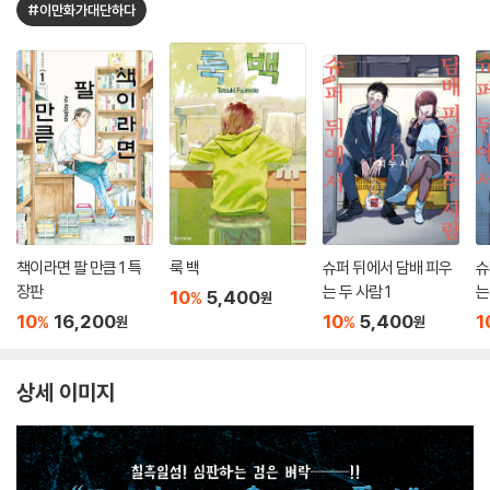
#이만화가대단하다
책이라면 팔 만큼 1 특
룩 백
슈퍼 뒤에서 담배 피우
슈
장판
는 두 사람 1
는
10
5,400
%
원
10
16,200
10
5,400
1
%
%
원
원
상세 이미지