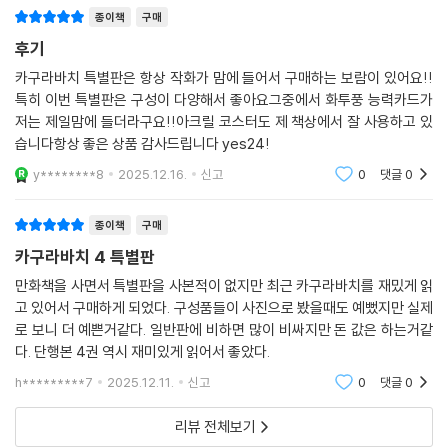
종이책
구매
후기
카구라바치 특별판은 항상 작화가 맘에 들어서 구매하는 보람이 있어요!!
특히 이번 특별판은 구성이 다양해서 좋아요그중에서 화투풍 능력카드가
저는 제일맘에 들더라구요!!아크릴 코스터도 제 책상에서 잘 사용하고 있
습니다항상 좋은 상품 감사드립니다 yes24!
y********8
2025.12.16.
신고
0
댓글
0
종이책
구매
카구라바치 4 특별판
만화책을 사면서 특별판을 사본적이 없지만 최근 카구라바치를 재밌게 읽
고 있어서 구매하게 되었다. 구성품들이 사진으로 봤을때도 예뻤지만 실제
로 보니 더 예쁜거같다. 일반판에 비하면 많이 비싸지만 돈 값은 하는거같
다. 단행본 4권 역시 재미있게 읽어서 좋았다.
h*********7
2025.12.11.
신고
0
댓글
0
리뷰 전체보기