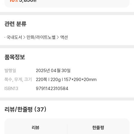
%
원
관련 분류
국내도서
만화/라이트노벨
액션
품목정보
발행일
2025년 04월 30일
쪽수, 무게, 크기
220쪽 | 220g | 157*290*20mm
ISBN13
9791142310584
리뷰/한줄평
37
리뷰
한줄평