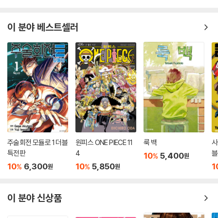
이 분야 베스트셀러
주술회전 모듈로 1 더블
원피스 ONE PIECE 11
룩 백
사
특전판
4
블
10
5,400
%
원
10
6,300
10
5,850
1
%
%
원
원
이 분야 신상품