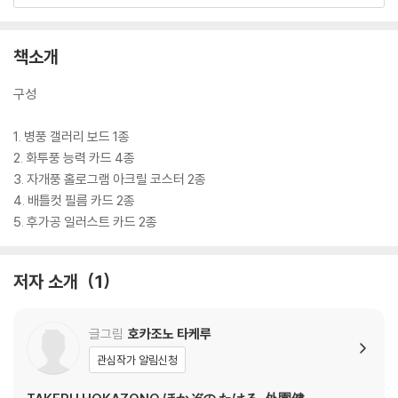
책소개
구성
1. 병풍 갤러리 보드 1종
2. 화투풍 능력 카드 4종
3. 자개풍 홀로그램 아크릴 코스터 2종
4. 배틀컷 필름 카드 2종
5. 후가공 일러스트 카드 2종
저자 소개
1
글그림
호카조노 타케루
관심작가 알림신청