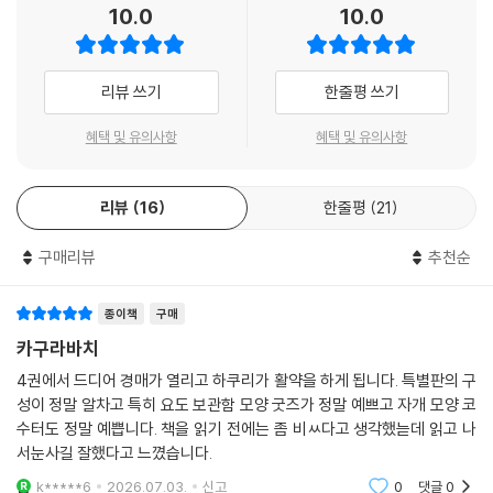
10.0
10.0
리뷰 쓰기
한줄평 쓰기
혜택 및 유의사항
혜택 및 유의사항
리뷰
16
한줄평
21
구매리뷰
추천순
종이책
구매
카구라바치
4권에서 드디어 경매가 열리고 하쿠리가 활약을 하게 됩니다. 특별판의 구
성이 정말 알차고 특히 요도 보관함 모양 굿즈가 정말 예쁘고 자개 모양 코
수터도 정말 예쁩니다. 책을 읽기 전에는 좀 비ㅆ다고 생각했늗데 읽고 나
서눈사길 잘했다고 느꼈습니다.
k*****6
2026.07.03.
신고
0
댓글
0