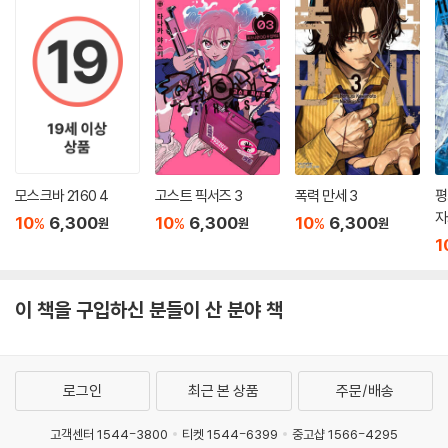
모스크바 2160 4
고스트 픽서즈 3
폭력 만세 3
평
자
10
6,300
10
6,300
10
6,300
%
%
%
원
원
원
1
이 책을 구입하신 분들이 산 분야 책
로그인
최근 본 상품
주문/배송
고객센터 1544-3800
티켓 1544-6399
중고샵 1566-4295