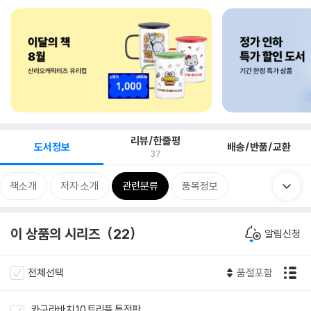
리뷰/한줄평
도서정보
배송/반품/교환
37
책소개
저자 소개
관련분류
품목정보
이 상품의 시리즈
22
알림신청
전체선택
품절포함
카구라바치 10 트리플 특전판