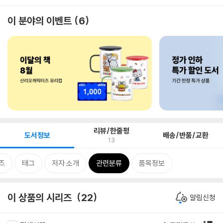
이 분야의 이벤트
6
리뷰/한줄평
도서정보
배송/반품/교환
13
즈
태그
저자 소개
관련분류
품목정보
이 상품의 시리즈
22
알림신청