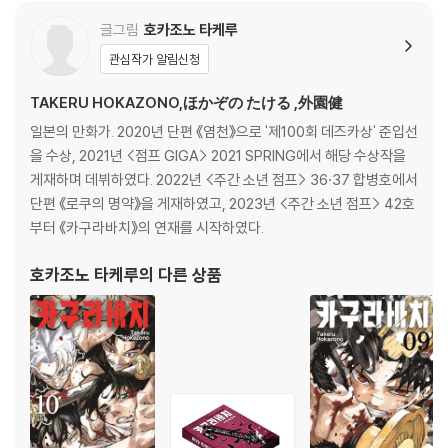
글그림
호카조노 타케루
관심작가 알림신청
TAKERU HOKAZONO,ほかぞの たける ,外園健
일본의 만화가. 2020년 단편 《염천》으로 '제100회 데즈카상' 준입선
을 수상, 2021년 <점프 GIGA> 2021 SPRING에서 해당 수상작을
게재하며 데뷔하였다. 2022년 <주간 소년 점프> 36·37 합병호에서
단편 《로쿠의 명약》을 게재하였고, 2023년 <주간 소년 점프> 42호
부터 《카구라바치》의 연재를 시작하였다.
호카조노 타케루
의 다른 상품