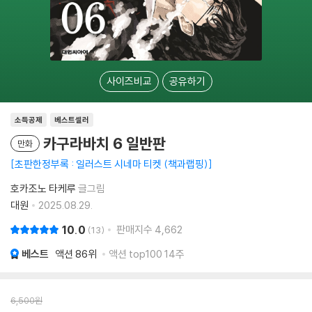
사이즈비교
공유하기
소득공제
베스트셀러
카구라바치 6 일반판
만화
초판한정부록 : 일러스트 시네마 티켓 (책과랩핑)
호카조노 타케루
글그림
대원
2025.08.29.
10.0
판매지수
4,662
13
베스트
액션
86위
액션 top100 14주
6,500
원