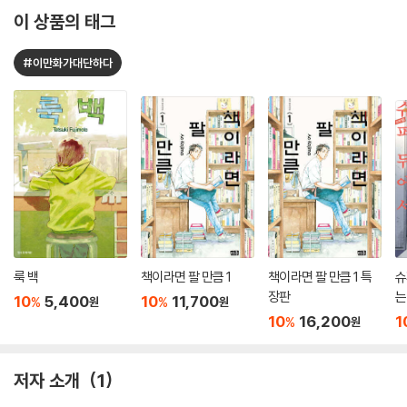
이 상품의 태그
#이만화가대단하다
룩 백
책이라면 팔 만큼 1
책이라면 팔 만큼 1 특
슈
장판
는
10
5,400
10
11,700
%
%
원
원
10
16,200
1
%
원
저자 소개
1