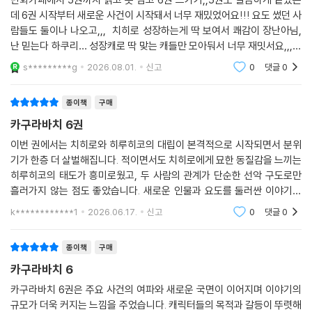
데 6권 시작부터 새로운 사건이 시작돼서 너무 재밌었어요!!! 요도 썼던 사
람들도 둘이나 나오고,,, 치히로 성장하는게 딱 보여서 쾌감이 장난아님,
난 믿는다 하쿠리… 성장캐로 딱 맞는 캐들만 모아둬서 너무 재밋서요,,,전
투씬 나올 때마다 애니가 너무 기대가 돼ㅠㅠ
s*********g
2026.08.01.
신고
0
댓글
0
종이책
구매
카구라바치 6권
이번 권에서는 치히로와 히루히코의 대립이 본격적으로 시작되면서 분위
기가 한층 더 살벌해집니다. 적이면서도 치히로에게 묘한 동질감을 느끼는
히루히코의 태도가 흥미로웠고, 두 사람의 관계가 단순한 선악 구도로만
흘러가지 않는 점도 좋았습니다. 새로운 인물과 요도를 둘러싼 이야기가
더해져 다음 권이 궁금해졌어요.
k************1
2026.06.17.
신고
0
댓글
0
종이책
구매
카구라바치 6
카구라바치 6권은 주요 사건의 여파와 새로운 국면이 이어지며 이야기의
규모가 더욱 커지는 느낌을 주었습니다. 캐릭터들의 목적과 갈등이 뚜렷해