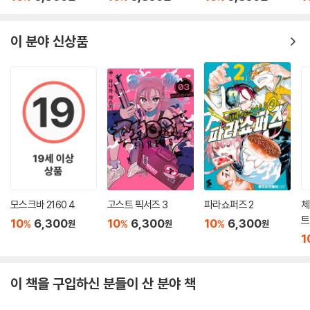
이 분야 신상품
모스크바 2160 4
고스트 픽서즈 3
파라쇼퍼즈 2
체
트
10
6,300
10
6,300
10
6,300
%
%
%
원
원
원
1
이 책을 구입하신 분들이 산 분야 책