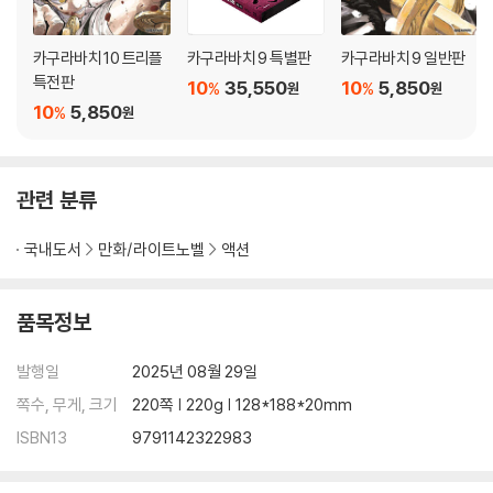
카구라바치 10 트리플
카구라바치 9 특별판
카구라바치 9 일반판
특전판
10
35,550
10
5,850
%
%
원
원
10
5,850
%
원
관련 분류
국내도서
만화/라이트노벨
액션
품목정보
발행일
2025년 08월 29일
쪽수, 무게, 크기
220쪽 | 220g | 128*188*20mm
ISBN13
9791142322983