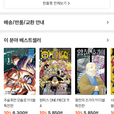
한줄평 전체보기
배송/반품/교환 안내
이 분야 베스트셀러
주술회전 모듈로 1 더블
원피스 ONE PIECE 11
황천의 츠가이 11 더블
사
특전판
4
특전판
블
10
6,300
10
5,850
10
5,850
1
%
%
%
원
원
원