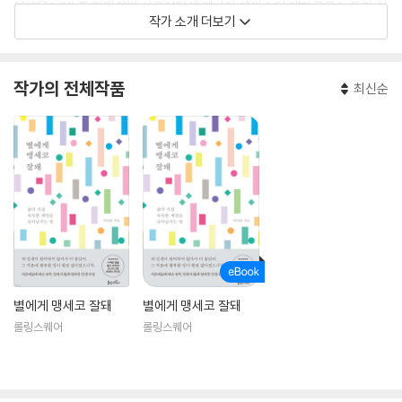
여생을 보낼 줄 알았지만 서른여덟에 캐나다 맥마스터 대학교로 노동학 석
작가 소개 더보기
사 유학을 떠났다. 노동학에 뜻을 두고 학문에 정진할 줄 알았으나 파란만
장 유학기를 책으로 내어달라는 요청을 못 이기고 싶어 에세이를 펴냈다.
작가의 전체작품
최신순
전혀 예상치 못한 경로로 흘러가는 삶이 마음에 든다. 매일 오늘을 산다.
@aromthefish
별에게 맹세코 잘돼
별에게 맹세코 잘돼
롤링스퀘어
롤링스퀘어