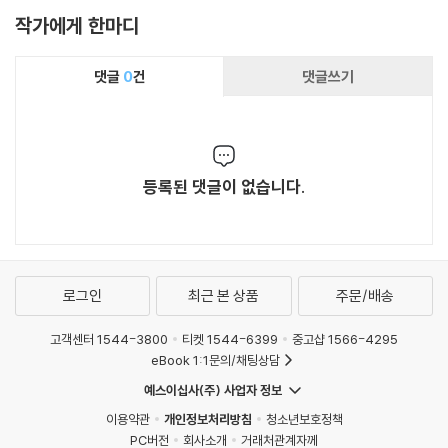
작가에게 한마디
댓글
0
건
댓글쓰기
등록된 댓글이 없습니다.
로그인
최근 본 상품
주문/배송
고객센터 1544-3800
티켓 1544-6399
중고샵 1566-4295
eBook 1:1문의/채팅상담
예스이십사(주) 사업자 정보
이용약관
개인정보처리방침
청소년보호정책
PC버전
회사소개
거래처관계자께